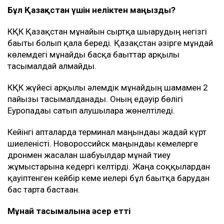
Бұл Қазақстан үшін неліктен маңызды?
КҚК Қазақстан мұнайын сыртқа шығарудың негізгі
бағыты болып қала береді. Қазақстан әзірге мұндай
көлемдегі мұнайды басқа бағыттар арқылы
тасымалдай алмайды.
КҚК жүйесі арқылы әлемдік мұнайдың шамамен 2
пайызы тасымалданады. Оның едәуір бөлігі
Еуропадағы сатып алушыларға жөнелтіледі.
Кейінгі апталарда терминал маңындағы жағдай күрт
шиеленісті. Новороссийск маңындағы кемелерге
дронмен жасалған шабуылдар мұнай тиеу
жұмыстарына кедергі келтірді. Жаңа соққылардан
қауіптенген кейбір кеме иелері бұл бағытқа барудан
бас тарта бастаған.
Мұнай тасымалына әсер етті