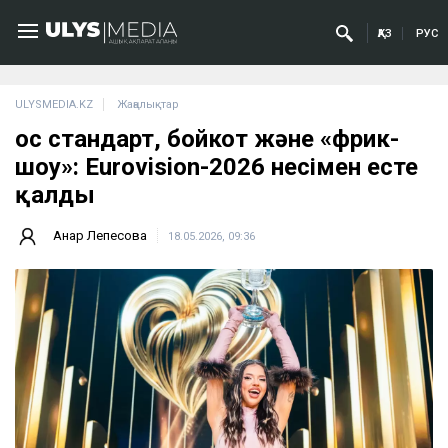
ҚАЗ
РУС
ULYSMEDIA.KZ
Жаңалықтар
Қос стандарт, бойкот және «фрик-
шоу»: Eurovision-2026 несімен есте
қалды
Анар Лепесова
18.05.2026, 09:36