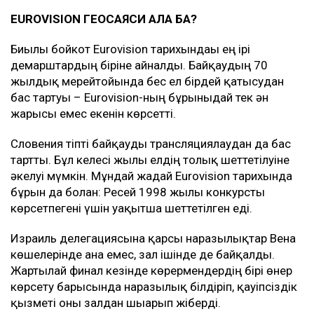
EUROVISION ГЕОСАЯСИ АЛАҢ БА?
Биылғы бойкот Eurovision тарихындағы ең ірі
демарштардың біріне айналды. Байқаудың 70
жылдық мерейтойында бес ел бірдей қатысудан
бас тартуы – Eurovision-ның бұрынғыдай тек ән
жарысы емес екенін көрсетті.
Словения тіпті байқауды трансляциялаудан да бас
тартты. Бұл келесі жылы елдің толық шеттетілуіне
әкелуі мүмкін. Мұндай жағдай Eurovision тарихында
бұрын да болған: Ресей 1998 жылғы конкурсты
көрсетпегені үшін уақытша шеттетілген еді.
Израиль делегациясына қарсы наразылықтар Вена
көшелерінде ғана емес, зал ішінде де байқалды.
Жартылай финал кезінде көрермендердің бірі өнер
көрсету барысында наразылық білдіріп, қауіпсіздік
қызметі оны залдан шығарып жіберді.