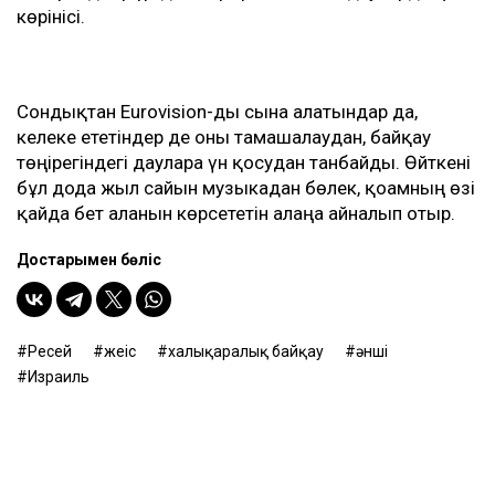
көрінісі.
Сондықтан Eurovision-ды сынға алатындар да,
келеке ететіндер де оны тамашалаудан, байқау
төңірегіндегі дауларға үн қосудан танбайды. Өйткені
бұл дода жыл сайын музыкадан бөлек, қоғамның өзі
қайда бет алғанын көрсететін алаңға айналып отыр.
Достарыңмен бөліс
Ресей
жеңіс
халықаралық байқау
әнші
Израиль