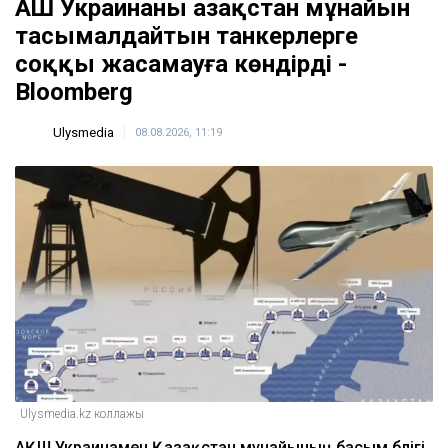
АҚШ Украинаны Қазақстан мұнайын
тасымалдайтын танкерлерге
соққы жасамауға көндірді -
Bloomberg
Ulysmedia
08.08.2026, 11:19
Ulysmedia.kz коллажы
АҚШ Украинамен Қазақстан мұнайының басым бөлігі