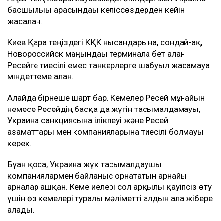
басшылығы арасындағы келіссөздерден кейін
жасалған.
Киев Қара теңіздегі КҚК нысандарына, сондай-ақ,
Новороссийск маңындағы терминалға бет алған
Ресейге тиесілі емес танкерлерге шабуыл жасамауға
міндеттеме алған.
Алайда бірнеше шарт бар. Кемелер Ресей мұнайын
немесе Ресейдің басқа да жүгін тасымалдамауы,
Украина санкциясына ілікпеуі және Ресей
азаматтары мен компанияларына тиесілі болмауы
керек.
Бұған қоса, Украина жүк тасымалдаушы
компаниялармен байланыс орнататын арнайы
арналар ашқан. Кеме иелері сол арқылы қауіпсіз өту
үшін өз кемелері туралы мәліметті алдын ала жібере
алады.