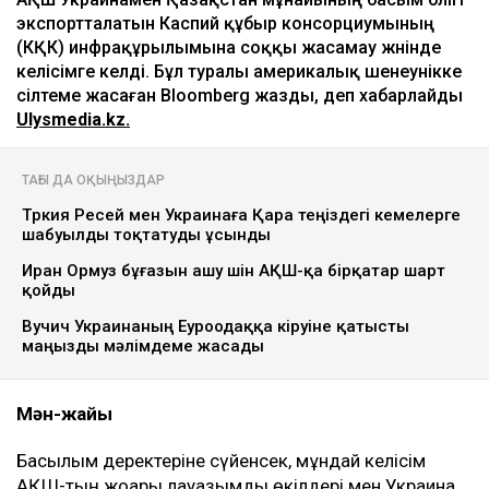
экспортталатын Каспий құбыр консорциумының
(КҚК) инфрақұрылымына соққы жасамау жөнінде
келісімге келді. Бұл туралы америкалық шенеунікке
сілтеме жасаған Bloomberg жазды, деп хабарлайды
Ulysmedia.kz.
ТАҒЫ ДА ОҚЫҢЫЗДАР
Түркия Ресей мен Украинаға Қара теңіздегі кемелерге
шабуылды тоқтатуды ұсынды
Иран Ормуз бұғазын ашу үшін АҚШ-қа бірқатар шарт
қойды
Вучич Украинаның Еуроодаққа кіруіне қатысты
маңызды мәлімдеме жасады
Мән-жайы
Басылым деректеріне сүйенсек, мұндай келісім
АҚШ-тың жоғары лауазымды өкілдері мен Украина