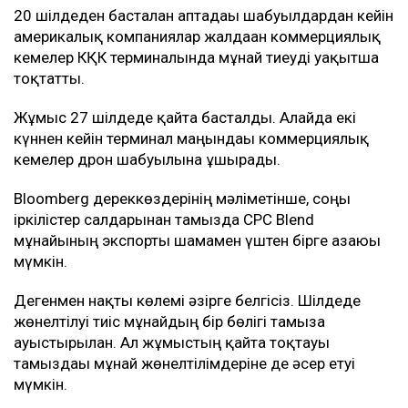
20 шілдеден басталған аптадағы шабуылдардан кейін
америкалық компаниялар жалдаған коммерциялық
кемелер КҚК терминалында мұнай тиеуді уақытша
тоқтатты.
Жұмыс 27 шілдеде қайта басталды. Алайда екі
күннен кейін терминал маңындағы коммерциялық
кемелер дрон шабуылына ұшырады.
Bloomberg дереккөздерінің мәліметінше, соңғы
іркілістер салдарынан тамызда CPC Blend
мұнайының экспорты шамамен үштен бірге азаюы
мүмкін.
Дегенмен нақты көлемі әзірге белгісіз. Шілдеде
жөнелтілуі тиіс мұнайдың бір бөлігі тамызға
ауыстырылған. Ал жұмыстың қайта тоқтауы
тамыздағы мұнай жөнелтілімдеріне де әсер етуі
мүмкін.