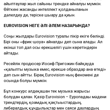
айыптаулар жыл сайынғы трендке айналуы мүмкін.
Өйткені жасанды интеллект қолданылғанын
дәлелдеу де, теріске шығару да қиын.
EUROVISION
НЕГЕ
ӘЛІ ӘЛЕМ НАЗАРЫНДА
?
Соңғы жылдары Eurovision туралы пікір екіге бөлінді.
Бірі оны «фрик-шоуға» айналды деп сынға алады. Ал
екінші топ дәл осы ерекшелігі үшін көретіндерін
айтады.
Ресейлік продюсер Иосиф Пригожин байқауда
«қалыпты музыка емес, ерекше образдар ғана өтеді»
деп сын айтты. Бірақ Eurovision-ның феномені де
осында болуы мүмкін.
Бұл конкурс әлдеқашан тек музыка жарысы
болудан қалған. Қазір Eurovision – Еуропадағы мәдени
трендтердің, қоғамдық қақтығыстардың,
либералдық құндылықтар мен саяси даулардың