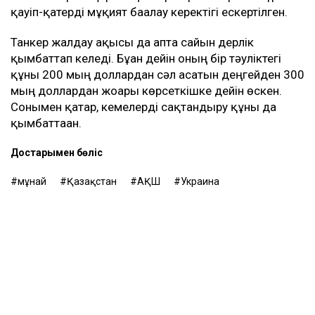
қауіп-қатерді мұқият бағалау керектігі ескертілген.
Танкер жалдау ақысы да апта сайын дерлік
қымбаттап келеді. Бұған дейін оның бір тәуліктегі
құны 200 мың доллардан сәл асатын деңгейден 300
мың доллардан жоғары көрсеткішке дейін өскен.
Сонымен қатар, кемелерді сақтандыру құны да
қымбаттаған.
Достарыңмен бөліс
мұнай
Қазақстан
АҚШ
Украина