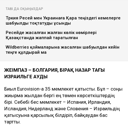
ТАҒЫ ДА ОҚЫҢЫЗДАР
Түркия Ресей мен Украинаға Қара теңіздегі кемелерге
шабуылды тоқтатуды ұсынды
Ресейде жасалған жалған көлік нөмірлері
Қазақстанда жаппай таратылған
Wildberries қоймаларына жасалған шабуылдан кейін
теңге құлдырай ма
ЖЕҢІМПАЗ – БОЛГАРИЯ, БІРАҚ НАЗАР ТАҒЫ
ИЗРАИЛЬГЕ АУДЫ
Биыл Eurovision-ға 35 мемлекет қатысты. Бұл – соңғы
жиырма жылдан бергі ең төмен көрсеткіштердің
бірі. Себебі бес мемлекет – Испания, Ирландия,
Исландия, Нидерланд және Словения – Израильдің
қатысуына қарсылық білдіріп, байқаудан бас
тартты.