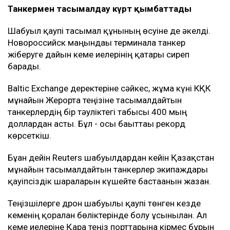
Танкермен тасымалдау күрт қымбаттады
Шабуыл қаупі тасымал құнының өсуіне де әкелді.
Новороссийск маңындағы терминалға танкер
жіберуге дайын кеме иелерінің қатары сиреп
барады.
Baltic Exchange деректеріне сәйкес, жұма күні КҚК
мұнайын Жерорта теңізіне тасымалдайтын
танкерлердің бір тәуліктегі табысы 400 мың
доллардан асты. Бұл - осы бағыттағы рекорд
көрсеткіш.
Бұған дейін Reuters шабуылдардан кейін Қазақстан
мұнайын тасымалдайтын танкерлер экипаждары
қауіпсіздік шараларын күшейте бастағанын жазған.
Теңізшілерге дрон шабуылы қаупі төнген кезде
кеменің қорғалған бөліктерінде болу ұсынылған. Ал
кеме иелеріне Қара теңіз порттарына кірмес бұрын