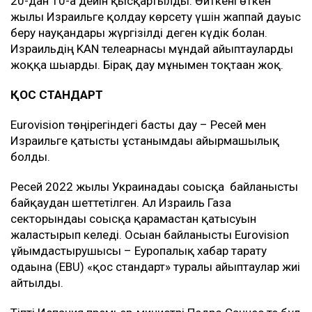
20-дан 10-ға дейін қысқартылды. Өйткені өткен
жылы Израильге қолдау көрсету үшін жаппай дауыс
беру науқандары жүргізілді деген күдік болған.
Израильдің KAN телеарнасы мұндай айыптауларды
жоққа шығарды. Бірақ дау мұнымен тоқтаған жоқ.
ҚОС СТАНДАРТ
Eurovision төңірегіндегі басты дау – Ресей мен
Израильге қатысты ұстанымдағы айырмашылық
болды.
Ресей 2022 жылы Украинадағы соғысқа байланысты
байқаудан шеттетілген. Ал Израиль Газа
секторындағы соғысқа қарамастан қатысуын
жалғастырып келеді. Осыған байланысты Eurovision
ұйымдастырушысы – Еуропалық хабар тарату
одағына (EBU) «қос стандарт» туралы айыптаулар жиі
айтылды.