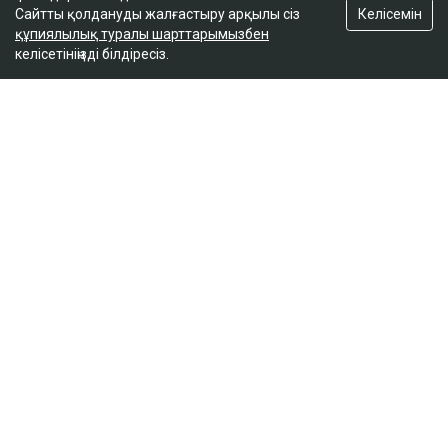
Келісемін
Сайтты қолдануды жалғастыру арқылы сіз
құпиялылық туралы шарттарымызбен
келісетініңізді білдіресіз.
ҚАЗІР ОҚЫЛЫП ЖАТЫР
«Қора секілді»: Шымкентте ата-аналар 1
қыркүйек қарсаңындағы мектептің
жағдайына наразы болды
14:10
«Түтінге тұншығып отырмыз»: Алматы