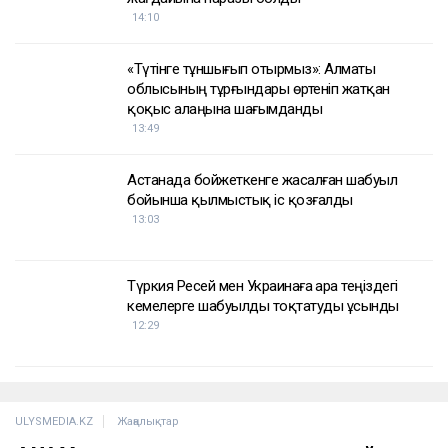
14:10
«Түтінге тұншығып отырмыз»: Алматы
облысының тұрғындары өртеніп жатқан
қоқыс алаңына шағымданды
13:49
Астанада бойжеткенге жасалған шабуыл
бойынша қылмыстық іс қозғалды
13:03
Түркия Ресей мен Украинаға Қара теңіздегі
кемелерге шабуылды тоқтатуды ұсынды
12:29
ULYSMEDIA.KZ
Жаңалықтар