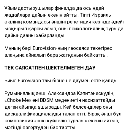
Ұйымдастырушылар финалда да осындай
жағдайларға дайын екенін айтты. Тіпті Израиль
өкілінің командасы әншіні репетиция кезінде әдейі
ысқырып қарсы алып, оны психологиялық тұрғыда
дайындағаны хабарланды.
Мұның бәрі Eurovision-ның геосаяси текетірес
алаңына айналып бара жатқанын байқатты.
ТЕК САЯСАТПЕН ШЕКТЕЛМЕГЕН ДАУ
Биыл Eurovision тағы бірнеше даумен есте қалды.
Румыниялық әнші Александра Кэпитэнескудің
«Choke Me» әні BDSM мәдениетін насихаттайды
деген айыпқа ұшырады. Кей белсенділер оны
дисквалификациялауды талап етті. Бірақ әнші бұл
композиция «ішкі күйзеліс туралы» екенін айтып,
мәтінді өзгертуден бас тартты.