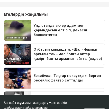
Біз сайт жұмысын жақсарту үшін cookie
файлдарын пайдаланамыз.