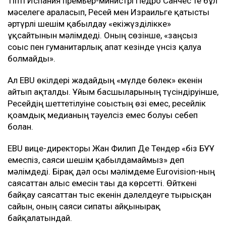
Тіпті Испания премьер-министрі Педро Санчес те бұл
мәселеге араласып, Ресей мен Израильге қатысты
әртүрлі шешім қабылдау «екіжүзділікке»
ұқсайтынын мәлімдеді. Оның сөзінше, «заңсыз
соғыс пен гуманитарлық апат кезінде үнсіз қалуға
болмайды».
Ал EBU өкілдері жағдайдың «мүлде бөлек» екенін
айтып ақталды. Ұйым басшыларының түсіндіруінше,
Ресейдің шеттетілуіне соғыстың өзі емес, ресейлік
қоғамдық медианың тәуелсіз емес болуы себеп
болған.
EBU вице-директоры Жан Филип Де Тендер «біз БҰҰ
емеспіз, саяси шешім қабылдамаймыз» деп
мәлімдеді. Бірақ дәл осы мәлімдеме Eurovision-ның
саясаттан алыс емесін тағы да көрсетті. Өйткені
байқау саясаттан тыс екенін дәлелдеуге тырысқан
сайын, оның саяси сипаты айқынырақ
байқалатындай.