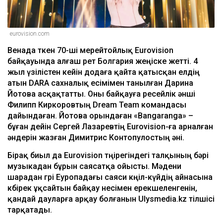
eurovision.com
Венада өткен 70-ші мерейтойлық Eurovision
байқауында алғаш рет Болгария жеңіске жетті. 4
жыл үзілістен кейін додаға қайта қатысқан елдің
атын DARA сахналық есімімен танылған Дарина
Йотова асқақтатты. Оны байқауға ресейлік әнші
Филипп Киркоровтың Dream Team командасы
дайындаған. Йотова орындаған «Bangaranga» –
бұған дейін Сергей Лазаревтің Eurovision-ға арналған
әндерін жазған Димитрис Контопулостың әні.
Бірақ биыл да Eurovision төңірегіндегі талқының бәрі
музыкадан бұрын саясатқа ойысты. Мәдени
шарадан гөрі Еуропадағы саяси көңіл-күйдің айнасына
көбірек ұқсайтын байқау несімен ерекшеленгенін,
қандай дауларға арқау болғанын Ulysmedia.kz тілшісі
тарқатады.