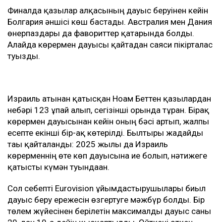
Финалда қазылар алқасының дауыс беруінен кейін
Болгария әншісі көш бастады. Австралия мен Дания
өнерпаздары да фавориттер қатарында болды.
Алайда көрермен дауысы қайтадан саяси пікірталас
туғызды.
Израиль атынан қатысқан Ноам Беттен қазылардан
небәрі 123 ұпай алып, сегізінші орында тұрған. Бірақ
көрермен дауысынан кейін оның бәсі артып, жалпы
есепте екінші бір-ақ көтерілді. Былтырғы жағдайды
тағы қайталанды: 2025 жылы да Израиль
көрерменнің өте көп дауысына ие болып, нәтижеге
қатысты күмән туындаған.
Сол себепті Eurovision ұйымдастырушылары биыл
дауыс беру ережесін өзгертуге мәжбүр болды. Бір
төлем жүйесінен берілетін максималды дауыс саны