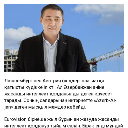
Люксембург пен Австрия өкілдері плагиатқа
қатысты күдікке ілікті. Ал Әзербайжан әніне
жасанды интеллект қолданылды деген қауесет
тарады. Соның салдарынан интернетте «Azerb-AI-
jan» деген мысқыл мемдер көбейді.
Eurovision бірнеше жыл бұрын ән жазуда жасанды
интеллект қолдануға тыйым салған. Бірақ енді мұндай