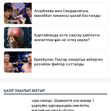
ҚАЗІР ОҚЫЛЫП ЖАТЫР
«Қора секілді»: Шымкентте ата-аналар 1
қыркүйек қарсаңындағы мектептің
жағдайына наразы болды