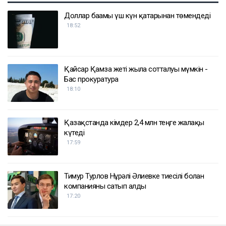
Доллар бағамы үш күн қатарынан төмендеді
18:52
Қайсар Қамза жеті жылға сотталуы мүмкін -
Бас прокуратура
18:10
Қазақстанда кімдер 2,4 млн теңге жалақы
күтеді
17:59
Тимур Турлов Нұрәлі Әлиевке тиесілі болған
компанияны сатып алды
17:20