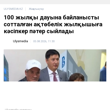
ULYSMEDIA.KZ
Жаңалықтар
100 жылқы дауына байланысты
сотталған ақтөбелік жылқышыға
кәсіпкер пәтер сыйлады
Ulysmedia
05.08.2026, 11:30