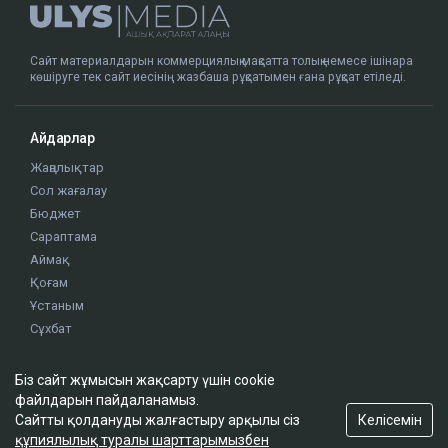
Сайт материалдарын коммерциялық мақсатта толық немесе ішінара
көшіруге тек сайт иесінің жазбаша рұқсатымен ғана рұқсат етіледі.
Айдарлар
Жаңалықтар
Сол жағалау
Бюджет
Сараптама
Аймақ
Қоғам
Ұстаным
Сұхбат
Біз сайт жұмысын жақсарту үшін cookie
Редакция
файлдарын пайдаланамыз.
Жоба туралы
Келісемін
Сайтты қолдануды жалғастыру арқылы сіз
Сайт ережелері
құпиялылық туралы шарттарымызбен