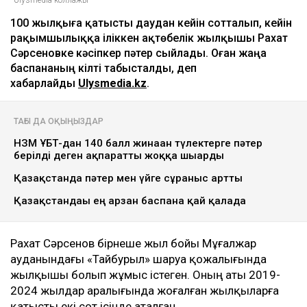
Ulysmedia коллажы
100 жылқыға қатысты даудан кейін сотталып, кейін
рақымшылыққа іліккен ақтөбелік жылқышы Рахат
Сәрсеновке кәсіпкер пәтер сыйлады. Оған жаңа
баспананың кілті табысталды, деп
хабарлайды
Ulysmedia.kz
.
ТАҒЫ ДА ОҚЫҢЫЗДАР
НЗМ ҰБТ-дан 140 балл жинаған түлектерге пәтер
берілді деген ақпаратты жоққа шығарды
Қазақстанда пәтер мен үйге сұраныс артты
Қазақстандағы ең арзан баспана қай қалада
Рахат Сәрсенов бірнеше жыл бойы Мұғалжар
ауданындағы «Тайбурыл» шаруа қожалығында
жылқышы болып жұмыс істеген. Оның аты 2019-
2024 жылдар аралығында жоғалған жылқыларға
қатысты екі сот ісінде аталған.