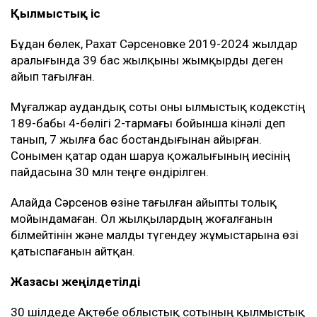
Қылмыстық іс
Бұдан бөлек, Рахат Сәрсеновке 2019-2024 жылдар
аралығында 39 бас жылқыны жымқырды деген
айып тағылған.
Мұғалжар аудандық соты оны Қылмыстық кодекстің
189-бабы 4-бөлігі 2-тармағы бойынша кінәлі деп
танып, 7 жылға бас бостандығынан айырған.
Сонымен қатар одан шаруа қожалығының иесінің
пайдасына 30 млн теңге өндірілген.
Алайда Сәрсенов өзіне тағылған айыпты толық
мойындамаған. Ол жылқылардың жоғалғанын
білмейтінін және малды түгендеу жұмыстарына өзі
қатыспағанын айтқан.
Жазасы жеңілдетілді
30 шілдеде Ақтөбе облыстық сотының қылмыстық