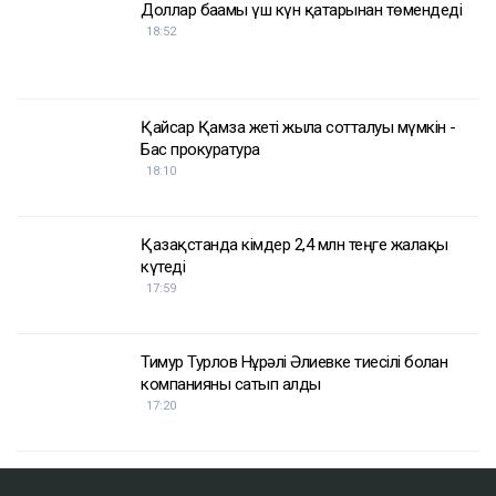
Доллар бағамы үш күн қатарынан төмендеді
18:52
Қайсар Қамза жеті жылға сотталуы мүмкін -
Бас прокуратура
18:10
Қазақстанда кімдер 2,4 млн теңге жалақы
күтеді
17:59
Тимур Турлов Нұрәлі Әлиевке тиесілі болған
компанияны сатып алды
17:20