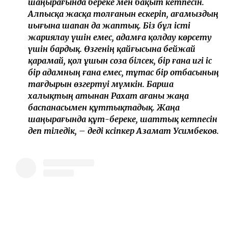
шаңырағында береке мен бақыт кетпесін.
Алпысқа жасқа толғанын ескеріп, ағамыздың
иығына шапан да жаптық. Біз бұл істі
жариялау үшін емес, адамға қолдау көрсету
үшін бардық. Өзгенің қайғысына бейжай
қарамай, қол ұшын соза білсек, бір ғана игі іс
бір адамның ғана емес, тұтас бір отбасының
тағдырын өзгертуі мүмкін. Барша
халықтың атынан Рахат ағаны жаңа
баспанасымен құттықтадық. Жаңа
шаңырағында құт-береке, шаттық кетпесін
деп тіледік, – деді кәсіпкер Азамат Усимбеков.