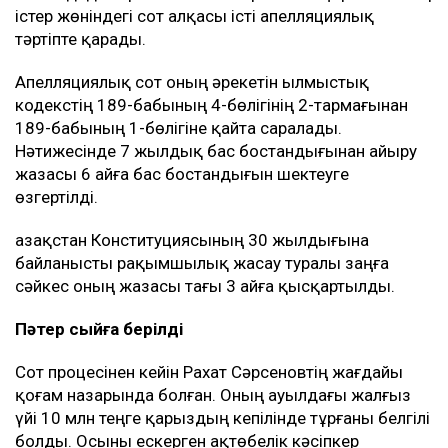
істер жөніндегі сот алқасы істі апелляциялық
тәртіпте қарады.
Апелляциялық сот оның әрекетін Қылмыстық
кодекстің 189-бабының 4-бөлігінің 2-тармағынан
189-бабының 1-бөлігіне қайта саралады.
Нәтижесінде 7 жылдық бас бостандығынан айыру
жазасы 6 айға бас бостандығын шектеуге
өзгертілді.
Қазақстан Конституциясының 30 жылдығына
байланысты рақымшылық жасау туралы заңға
сәйкес оның жазасы тағы 3 айға қысқартылды.
Пәтер сыйға берілді
Сот процесінен кейін Рахат Сәрсеновтің жағдайы
қоғам назарында болған. Оның ауылдағы жалғыз
үйі 10 млн теңге қарыздың кепілінде тұрғаны белгілі
болды. Осыны ескерген ақтөбелік кәсіпкер