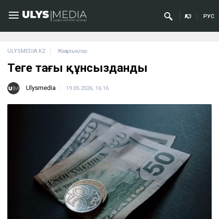
ҚАЗ
РУС
ULYSMEDIA.KZ
Жаңалықтар
Теңге тағы құнсызданды
Ulysmedia
19.05.2026, 16:16