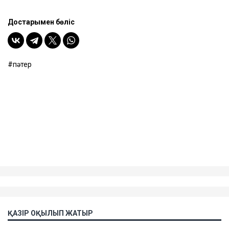
Достарыңмен бөліс
пәтер
ҚАЗІР ОҚЫЛЫП ЖАТЫР