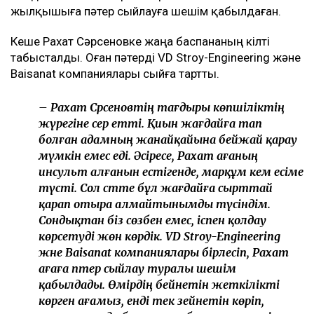
жылқышыға пәтер сыйлауға шешім қабылдаған.
Кеше Рахат Сәрсеновке жаңа баспананың кілті
табысталды. Оған пәтерді VD Stroy-Engineering және
Baisanat компаниялары сыйға тартты.
– Рахат Сәрсеновтің тағдыры көпшіліктің
жүрегіне әсер етті. Қиын жағдайға тап
болған адамның жанайқайына бейжай қарау
мүмкін емес еді. Әсіресе, Рахат ағаның
инсульт алғанын естігенде, марқұм әкем есіме
түсті. Сол сәтте бұл жағдайға сырттай
қарап отыра алмайтынымды түсіндім.
Сондықтан біз сөзбен емес, іспен қолдау
көрсетуді жөн көрдік. VD Stroy-Engineering
және Baisanat компаниялары бірлесіп, Рахат
ағаға пәтер сыйлау туралы шешім
қабылдады. Өмірдің бейнетін жеткілікті
көрген ағамыз, енді тек зейнетін көріп,