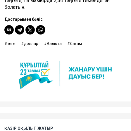
теңгеге, 18 мамырда 2,34 теңгеге төмендеген
болатын.
Достарыңмен бөліс
теңге
доллар
Валюта
бағам
ҚАЗІР ОҚЫЛЫП ЖАТЫР