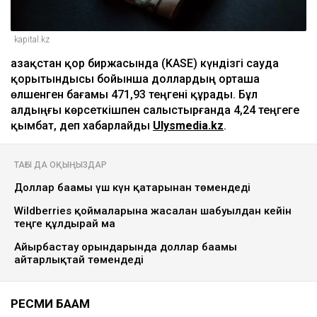
kapital.kz
Қазақстан қор биржасында (KASE) күндізгі сауда
қорытындысы бойынша доллардың орташа
өлшенген бағамы 471,93 теңгені құрады. Бұл
алдыңғы көрсеткішпен салыстырғанда 4,24 теңгеге
қымбат, деп хабарлайды
Ulysmedia.kz
.
ТАҒЫ ДА ОҚЫҢЫЗДАР
Доллар бағамы үш күн қатарынан төмендеді
Wildberries қоймаларына жасалған шабуылдан кейін
теңге құлдырай ма
Айырбастау орындарында доллар бағамы
айтарлықтай төмендеді
РЕСМИ БАҒАМ