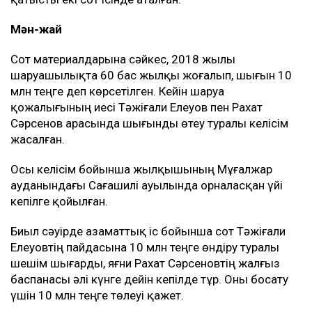
Мән-жай
Сот материалдарына сәйкес, 2018 жылы
шаруашылықта 60 бас жылқы жоғалып, шығын 10
млн теңге деп көрсетілген. Кейін шаруа
қожалығының иесі Тәжіғали Елеуов пен Рахат
Сәрсенов арасында шығынды өтеу туралы келісім
жасалған.
Осы келісім бойынша жылқышының Мұғалжар
ауданындағы Сағашилі ауылында орналасқан үйі
кепілге қойылған.
Биыл сәуірде азаматтық іс бойынша сот Тәжіғали
Елеуовтің пайдасына 10 млн теңге өндіру туралы
шешім шығарды, яғни Рахат Сәрсеновтің жалғыз
баспанасы әлі күнге дейін кепілде тұр. Оны босату
үшін 10 млн теңге төлеуі қажет.