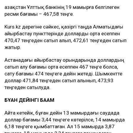
Қазақстан Ұлттық банкінің 19 мамырға белгілеген
ресми бағамы – 467,58 теңге.
Kurs.kz дерегіне сәйкес, қазіргі таңда Алматыдағы
айырбастау пункттерінде долларды орта есеппен
470,47 теңгеден сатып алып, 472,61 теңгеден сатып
жатыр.
Астанадағы айырбастау орындарында доллардың
сатып алу бағамы орта есеппен 467 теңге болса,
сату бағамы 474 теңгеге дейін жетеді. Шымкентте
доллар 471,84 теңгеден сатып алынып, 473,93
теңгеден сатылуда.
БҰҒАН ДЕЙІНГІ БАҒАМ
Айта кетейік, бұған дейін 13 мамырдағы саудада
доллар бағамы 3,44 теңгеге көтерілсе, 14 мамырда
6,18 теңгеге қымбаттаған. Ал 15 мамырда 3,87