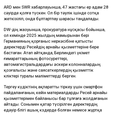
ARD мен SWR хабарлауынша, 47 жастағы ер адам 28
сәуірде қолға түскен. Ол бір тәулік ішінде сотқа
жеткізіліп, онда бұлтартпау шарасы таңдалады.
DW-дің жазуынша, прокуратура нұсқасы бойынша,
ол кемінде 2025 жылдың мамырынан бері
Германияның қорғаныс өнеркәсібіне қатысты
деректерді Ресейдің арнайы қызметтеріне бере
бастаған. Атап айтқанда, Берлиндегі үкімет
ғимараттарының фотосуреттері,
автомагистральдардағы әскери колонналардың
қозғалысы және саясаткерлердің қызметтік
көліктері туралы мәліметтерді берген.
Тергеу күдіктінің ақпаратты тіркеу үшін смартфон
пайдаланғанын, кейін материалдарды Ресей арнайы
қызметтерімен байланысы бар тұлғаға жолдағанын
айтады. Сонымен қатар түсірілген деректердің
едәуір бөлігі ашық көздерде болған немесе жұртқа