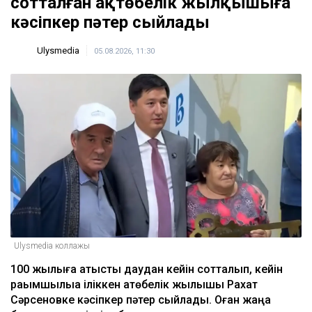
сотталған ақтөбелік жылқышыға
кәсіпкер пәтер сыйлады
Ulysmedia
05.08.2026, 11:30
Ulysmedia коллажы
100 жылқыға қатысты даудан кейін сотталып, кейін
рақымшылыққа іліккен ақтөбелік жылқышы Рахат
Сәрсеновке кәсіпкер пәтер сыйлады. Оған жаңа