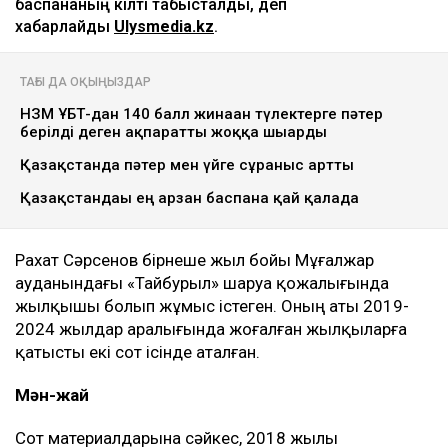
баспананың кілті табысталды, деп
хабарлайды
Ulysmedia.kz
.
ТАҒЫ ДА ОҚЫҢЫЗДАР
НЗМ ҰБТ-дан 140 балл жинаған түлектерге пәтер
берілді деген ақпаратты жоққа шығарды
Қазақстанда пәтер мен үйге сұраныс артты
Қазақстандағы ең арзан баспана қай қалада
Рахат Сәрсенов бірнеше жыл бойы Мұғалжар
ауданындағы «Тайбурыл» шаруа қожалығында
жылқышы болып жұмыс істеген. Оның аты 2019-
2024 жылдар аралығында жоғалған жылқыларға
қатысты екі сот ісінде аталған.
Мән-жай
Сот материалдарына сәйкес, 2018 жылы