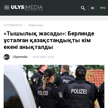
ҚАЗ
РУС
ULYSMEDIA.KZ
Жаңалықтар
«Тыңшылық жасады»: Берлинде
ұсталған қазақстандықтың кім
екені анықталды
Ulysmedia
20.05.2026, 16:02