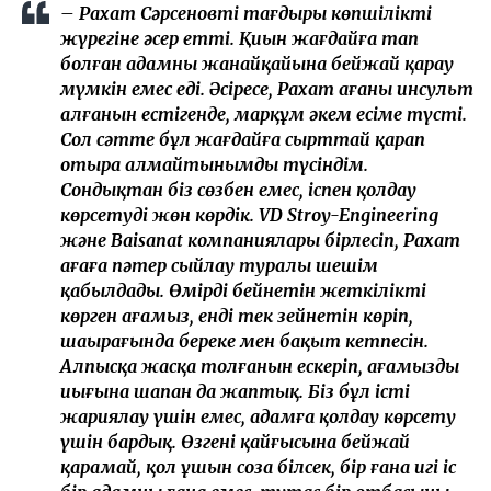
– Рахат Сәрсеновтің тағдыры көпшіліктің
жүрегіне әсер етті. Қиын жағдайға тап
болған адамның жанайқайына бейжай қарау
мүмкін емес еді. Әсіресе, Рахат ағаның инсульт
алғанын естігенде, марқұм әкем есіме түсті.
Сол сәтте бұл жағдайға сырттай қарап
отыра алмайтынымды түсіндім.
Сондықтан біз сөзбен емес, іспен қолдау
көрсетуді жөн көрдік. VD Stroy-Engineering
және Baisanat компаниялары бірлесіп, Рахат
ағаға пәтер сыйлау туралы шешім
қабылдады. Өмірдің бейнетін жеткілікті
көрген ағамыз, енді тек зейнетін көріп,
шаңырағында береке мен бақыт кетпесін.
Алпысқа жасқа толғанын ескеріп, ағамыздың
иығына шапан да жаптық. Біз бұл істі
жариялау үшін емес, адамға қолдау көрсету
үшін бардық. Өзгенің қайғысына бейжай
қарамай, қол ұшын соза білсек, бір ғана игі іс