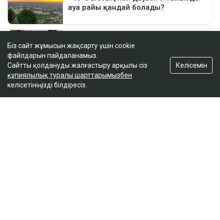
Біз сайт жұмысын жақсарту үшін cookie
файлдарын пайдаланамыз.
Келісемін
Сайтты қолдануды жалғастыру арқылы сіз
құпиялылық туралы шарттарымызбен
келісетініңізді білдіресіз.
ҚАЗІР ОҚЫЛЫП ЖАТЫР