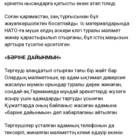
көрінетін нысандарға қатысты екені атап өтіледі.
Соған қарамастан, заң тұрғысынан бұл
жауапкершіліктен босатпайды. Іс материалдарында
НАТО-ға мүше елдің әскери көлігі туралы мәлімет
жинау қарастырылып отырғаны, бұл істің маңызын
арттыра түсетіні көрсетілген.
«БӘРІНЕ ДАЙЫНМЫН»
Тергеуді алаңдатып отырған тағы бір жайт бар.
Олардың мәліметінше, ер адам ықтимал диверсия
жасалуы мүмкін орындар туралы дерек жинаған,
сондай-ақ Германияда мұндай әрекеттерді жүзеге
асыру үшін адамдарды тартуды ұсынған.
Құжаттарда оның байланыс жасаған адамына
«бәріне дайынмын» деп хабарлағаны айтылған.
Тергеушілер ұсталған адамның телефонын да
тексеріп, жиналған мәліметтің көлемі едәуір екенін