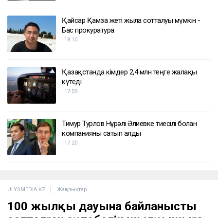
Қайсар Қамза жеті жылға сотталуы мүмкін -
Бас прокуратура
18:10
Қазақстанда кімдер 2,4 млн теңге жалақы
күтеді
17:59
Тимур Турлов Нұрәлі Әлиевке тиесілі болған
компанияны сатып алды
17:20
ULYSMEDIA.KZ
Жаңалықтар
100 жылқы дауына байланысты