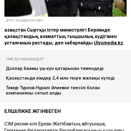
фото: ашық дереккөзден
Қазақстан Сыртқы істер министрлігі Берлинде
қазақстандық азаматтың тыңшылық күдігімен
ұсталғанын растады, деп хабарлайды
Ulysmedia.kz
.
ТАҒЫ ДА ОҚЫҢЫЗДАР
Доллар бағамы үш күн қатарынан төмендеді
Қазақстанда кімдер 2,4 млн теңге жалақы күтеді
Тимур Турлов Нұрәлі Әлиевке тиесілі болған
компанияны сатып алды
ЕЛШІЛІККЕ ЖҮГІНБЕГЕН
СІМ ресми өкілі Ерлан Жетібавтың айтуынша,
Германия Федеративтік Республикасының құзырлы