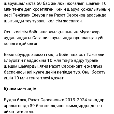
шаруашылықта 60 бас жылқы жоғалып, шығын 10
млн теңге деп көрсетілген. Кейін шаруа қожалығының
иесі Тәжіғали Елеуов пен Рахат Сәрсенов арасында
шығынды өтеу туралы келісім жасалған.
Осы келісім бойынша жылқышының Мұғалжар
ауданындағы Сағашилі ауылында орналасқан үйі
кепілге қойылған.
Биыл сәуірде азаматтық іс бойынша сот Тәжіғали
Елеуовтің пайдасына 10 млн теңге өндіру туралы
шешім шығарды, яғни Рахат Сәрсеновтің жалғыз
баспанасы әлі күнге дейін кепілде тұр. Оны босату
үшін 10 млн теңге төлеуі қажет.
Қылмыстық іс
Бұдан бөлек, Рахат Сәрсеновке 2019-2024 жылдар
аралығында 39 бас жылқыны жымқырды деген
айып тағылған.