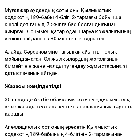
Мұғалжар аудандық соты оны Қылмыстық
кодекстің 189-бабы 4-бөлігі 2-тармағы бойынша
кінәлі деп танып, 7 жылға бас бостандығынан
айырған. Сонымен қатар одан шаруа қожалығының
иесінің пайдасына 30 млн теңге өндірілген.
Алайда Сәрсенов өзіне тағылған айыпты толық
мойындамаған. Ол жылқылардың жоғалғанын
білмейтінін және малды түгендеу жұмыстарына өзі
қатыспағанын айтқан.
Жазасы жеңілдетілді
30 шілдеде Ақтөбе облыстық сотының қылмыстық
істер жөніндегі сот алқасы істі апелляциялық тәртіпте
қарады.
Апелляциялық сот оның әрекетін Қылмыстық
кодекстің 189-бабының 4-бөлігінің 2-тармағынан