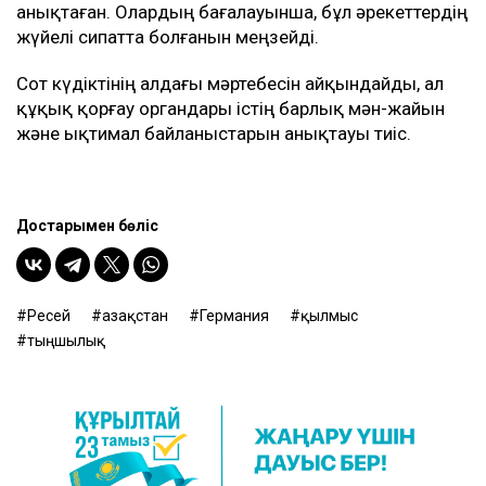
анықтаған. Олардың бағалауынша, бұл әрекеттердің
жүйелі сипатта болғанын меңзейді.
Сот күдіктінің алдағы мәртебесін айқындайды, ал
құқық қорғау органдары істің барлық мән-жайын
және ықтимал байланыстарын анықтауы тиіс.
Достарыңмен бөліс
Ресей
Қазақстан
Германия
қылмыс
тыңшылық