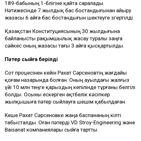
189-бабының 1-бөлігіне қайта саралады.
Нәтижесінде 7 жылдық бас бостандығынан айыру
жазасы 6 айға бас бостандығын шектеуге өзгертілді.
Қазақстан Конституциясының 30 жылдығына
байланысты рақымшылық жасау туралы заңға
сәйкес оның жазасы тағы 3 айға қысқартылды.
Пәтер сыйға берілді
Сот процесінен кейін Рахат Сәрсеновтің жағдайы
қоғам назарында болған. Оның ауылдағы жалғыз
үйі 10 млн теңге қарыздың кепілінде тұрғаны белгілі
болды. Осыны ескерген ақтөбелік кәсіпкер
жылқышыға пәтер сыйлауға шешім қабылдаған.
Кеше Рахат Сәрсеновке жаңа баспананың кілті
табысталды. Оған пәтерді VD Stroy-Engineering және
Baisanat компаниялары сыйға тартты.