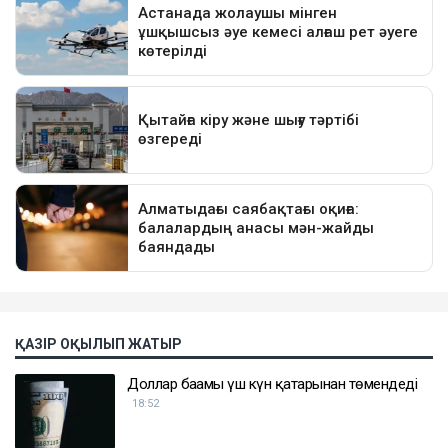
ҚАЗІР ОҚЫЛЫП ЖАТЫР
Доллар бағамы үш күн қатарынан төмендеді
18:52