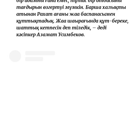
бір адамның ғана емес, тұтас бір отбасының
тағдырын өзгертуі мүмкін. Барша халықтың
атынан Рахат ағаны жаңа баспанасымен
құттықтадық. Жаңа шаңырағында құт-береке,
шаттық кетпесін деп тіледік, – деді
кәсіпкер Азамат Усимбеков.