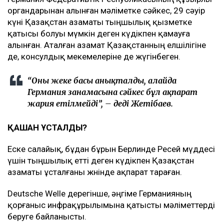
органдарынан алынған мәліметке сәйкес, 29 сәуір
күні Қазақстан азаматы тыңшылық қызметке
қатысы болуы мүмкін деген күдікпен қамауға
алынған. Аталған азамат Қазақстанның елшілігіне
де, консулдық мекемелеріне де жүгінбеген.
“Оның жеке басы анықталды, алайда
Германия заңнамасына сәйкес бұл ақпарат
жария етілмейді”, – деді Жетібаев.
ҚАШАН ҰСТАЛДЫ?
Еске салайық, бұдан бұрын Берлинде Ресей мүддесі
үшін тыңшылық етті деген күдікпен Қазақстан
азаматы ұсталғаны жөнінде ақпарат тараған.
Deutsche Welle дерегінше, әңгіме Германияның
қорғаныс инфрақұрылымына қатысты мәліметтерді
беруге байланысты.