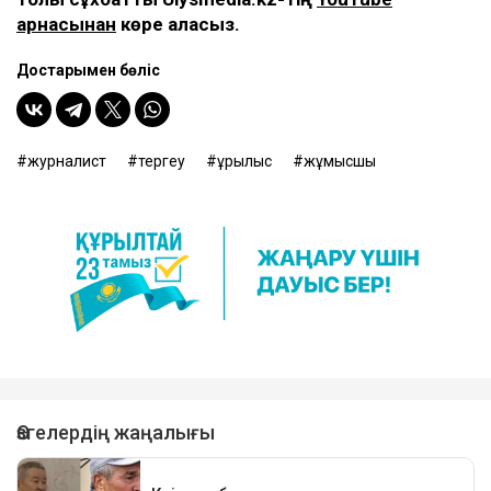
арнасынан
көре аласыз.
Достарыңмен бөліс
журналист
тергеу
құрылыс
жұмысшы