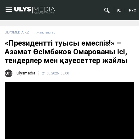
ҚАЗ
РУС
ULYSMEDIA.KZ
Жаңалықтар
«Президенттің туысы емеспіз!» –
Азамат Өсімбеков Омарованың ісі,
тендерлер мен қауесеттер жайлы
Ulysmedia
21.05.2026, 08:00