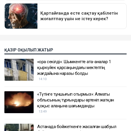
ҚАЗІР ОҚЫЛЫП ЖАТЫР
«Қора секілді»: Шымкентте ата-аналар 1
қыркүйек қарсаңындағы мектептің
жағдайына наразы болды
14:10
«Түтінге тұншығып отырмыз»: Алматы
облысының тұрғындары өртеніп жатқан
қоқыс алаңына шағымданды
13:49
Астанада бойжеткенге жасалған шабуыл