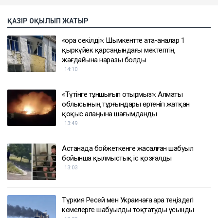
ҚАЗІР ОҚЫЛЫП ЖАТЫР
«Қора секілді»: Шымкентте ата-аналар 1
қыркүйек қарсаңындағы мектептің
жағдайына наразы болды
14:10
«Түтінге тұншығып отырмыз»: Алматы
облысының тұрғындары өртеніп жатқан
қоқыс алаңына шағымданды
13:49
Астанада бойжеткенге жасалған шабуыл
бойынша қылмыстық іс қозғалды
13:03
Түркия Ресей мен Украинаға Қара теңіздегі
кемелерге шабуылды тоқтатуды ұсынды