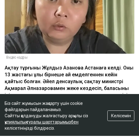
Видео кадры
Ақтау тұрғыны Жұлдыз Азанова Астанаға келді. Оның
13 жастағы ұлы бірнеше ай емделгеннен кейін
қайтыс болған. Әйел денсаулық сақтау министрі
Ақмарал Әлназаровамен жеке кездесіп, баласының
ісіне қатысты сұрақтарына жауап алғысы келетінін
айтты, деп хабарлайды
Ulysmedia.kz.
Біз сайт жұмысын жақсарту үшін cookie
файлдарын пайдаланамыз.
Келісемін
Сайтты қолдануды жалғастыру арқылы сіз
ТАҒЫ ДА ОҚЫҢЫЗДАР
құпиялылық туралы шарттарымызбен
келісетініңізді білдіресіз.
Ақтауда 300-ге жуық отбасы ірі алаяқтықтың
құрбаны болғанын айтты