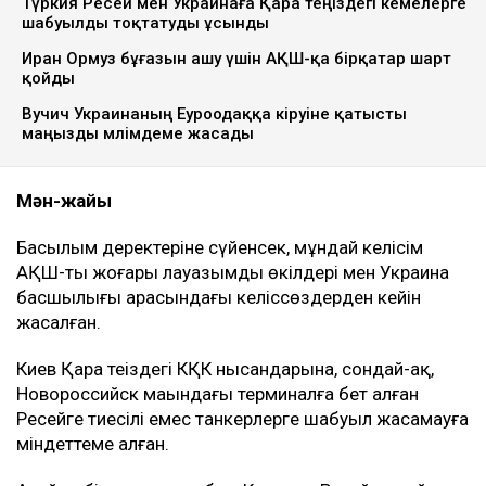
Түркия Ресей мен Украинаға Қара теңіздегі кемелерге
шабуылды тоқтатуды ұсынды
Иран Ормуз бұғазын ашу үшін АҚШ-қа бірқатар шарт
қойды
Вучич Украинаның Еуроодаққа кіруіне қатысты
маңызды мәлімдеме жасады
Мән-жайы
Басылым деректеріне сүйенсек, мұндай келісім
АҚШ-тың жоғары лауазымды өкілдері мен Украина
басшылығы арасындағы келіссөздерден кейін
жасалған.
Киев Қара теңіздегі КҚК нысандарына, сондай-ақ,
Новороссийск маңындағы терминалға бет алған
Ресейге тиесілі емес танкерлерге шабуыл жасамауға
міндеттеме алған.