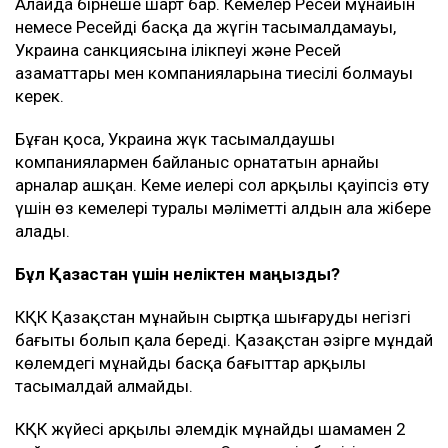
Алайда бірнеше шарт бар. Кемелер Ресей мұнайын
немесе Ресейдің басқа да жүгін тасымалдамауы,
Украина санкциясына ілікпеуі және Ресей
азаматтары мен компанияларына тиесілі болмауы
керек.
Бұған қоса, Украина жүк тасымалдаушы
компаниялармен байланыс орнататын арнайы
арналар ашқан. Кеме иелері сол арқылы қауіпсіз өту
үшін өз кемелері туралы мәліметті алдын ала жібере
алады.
Бұл Қазақстан үшін неліктен маңызды?
КҚК Қазақстан мұнайын сыртқа шығарудың негізгі
бағыты болып қала береді. Қазақстан әзірге мұндай
көлемдегі мұнайды басқа бағыттар арқылы
тасымалдай алмайды.
КҚК жүйесі арқылы әлемдік мұнайдың шамамен 2