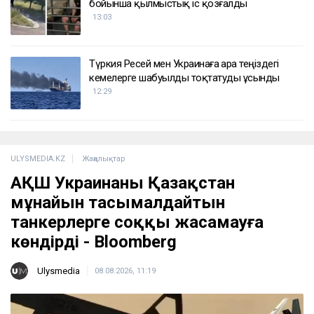
бойынша қылмыстық іс қозғалды
13:03
Түркия Ресей мен Украинаға Қара теңіздегі
кемелерге шабуылды тоқтатуды ұсынды
12:29
ULYSMEDIA.KZ
Жаңалықтар
АҚШ Украинаны Қазақстан
мұнайын тасымалдайтын
танкерлерге соққы жасамауға
көндірді - Bloomberg
Ulysmedia
08.08.2026, 11:19