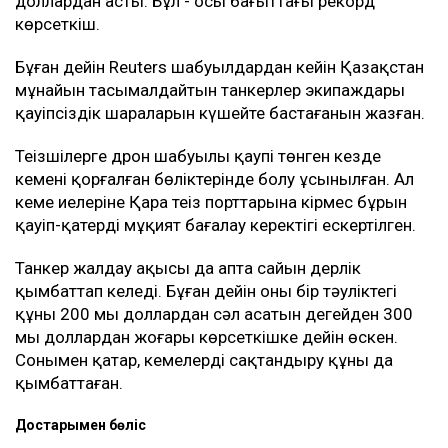
доллардан асты. Бұл - осы бағыттағы рекорд
көрсеткіш.
Бұған дейін Reuters шабуылдардан кейін Қазақстан
мұнайын тасымалдайтын танкерлер экипаждары
қауіпсіздік шараларын күшейте бастағанын жазған.
Теңізшілерге дрон шабуылы қаупі төнген кезде
кеменің қорғалған бөліктерінде болу ұсынылған. Ал
кеме иелеріне Қара теңіз порттарына кірмес бұрын
қауіп-қатерді мұқият бағалау керектігі ескертілген.
Танкер жалдау ақысы да апта сайын дерлік
қымбаттап келеді. Бұған дейін оның бір тәуліктегі
құны 200 мың доллардан сәл асатын деңгейден 300
мың доллардан жоғары көрсеткішке дейін өскен.
Сонымен қатар, кемелерді сақтандыру құны да
қымбаттаған.
Достарыңмен бөліс