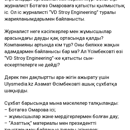
журналист Ботагөз Омароваға қатысты қылмыстық
іс. Ол іс журналистің “VD Stroy Engineering” туралы
жарияланымдарымен байланысты.
Журналист неге кәсіпкерлер мен жұмысшылар
арасындағы даудың қақ ортасында қалды?
Компанияның артында кім тұр? Оның билікке жақын
адамдармен байланысы бар ма? Ал Үсімбековтің өзі
“VD Stroy Engineering”-ке қатысты сын-
ескертпелерге не дейді?
Дерек пен дақпырттың ара-жігін ажырату үшін
Ulysmedia.kz Азамат Өсімбековті ашық сұхбатқа
шақырды.
Сұхбат барысында мына мәселелер талқыланды:
– Ботагөз Омарова ісі;
– жұмысшылар және мердігерлермен болған дау;
– “Азаттық” материалы мен президенттің
туыстарымен байланыс туралы әңгімелер;