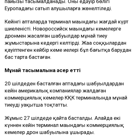
пайызы тасымалданады. Оның едәуір бөлігі
Еуропадағы сатып алушыларға жөнелтіледі.
Кейінгі апталарда терминал маңындағы жағдай күрт
шиеленісті. Новороссийск маңындағы кемелерге
дронмен жасалған шабуылдар мұнай тиеу
жұмыстарына кедергі келтірді. Жаңа соққылардан
қауіптенген кейбір кеме иелері бұл бағытқа барудан
бас тарта бастаған.
Мұнай тасымалына әсер етті
20 шілдеден басталған аптадағы шабуылдардан
кейін америкалық компаниялар жалдаған
коммерциялық кемелер КҚК терминалында мұнай
тиеуді уақытша тоқтатты.
Жұмыс 27 шілдеде қайта басталды. Алайда екі
күннен кейін терминал маңындағы коммерциялық
кемелер дрон шабуылына ұшырады.