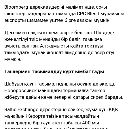
Bloomberg дереккөздерінің мәліметінше, соңғы
іркілістер салдарынан тамызда CPC Blend мұнайының
экспорты шамамен үштен бірге азаюы мүмкін.
Дегенмен нақты көлемі әзірге белгісіз. Шілдеде
жөнелтілуі тиіс мұнайдың бір бөлігі тамызға
ауыстырылған. Ал жұмыстың қайта тоқтауы
тамыздағы мұнай жөнелтілімдеріне де әсер етуі
мүмкін.
Танкермен тасымалдау күрт қымбаттады
Шабуыл қаупі тасымал құнының өсуіне де әкелді.
Новороссийск маңындағы терминалға танкер
жіберуге дайын кеме иелерінің қатары сиреп барады.
Baltic Exchange деректеріне сәйкес, жұма күні КҚК
мұнайын Жерорта теңізіне тасымалдайтын
танкерлердің бір тәуліктегі табысы 400 мың