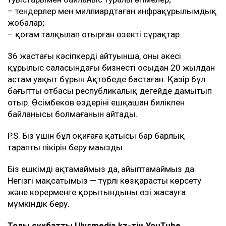
– тендерлер мен миллиардтаған инфрақұрылымдық
жобалар;
– қоғам талқылап отырған өзекті сұрақтар.
36 жастағы кәсіпкердің айтуынша, оның әкесі
құрылыс саласындағы бизнесті осыдан 20 жылдан
астам уақыт бұрын Ақтөбеде бастаған. Қазір бұл
бағытты отбасы республикалық деңгейде дамытып
отыр. Өсімбеков өздерінің ешқашан билікпен
байланысы болмағанын айтады.
P.S. Біз үшін бұл оқиғаға қатысы бар барлық
тараптың пікірін беру маңызды.
Біз ешкімді ақтамаймыз да, айыптамаймыз да.
Негізгі мақсатымыз — түрлі көзқарасты көрсету
және көрерменге қорытындыны өзі жасауға
мүмкіндік беру.
Толық сұхбатты Ulysmedia.kz-тің
YouTube