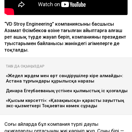
“VD Stroy Engineering” компаниясының басшысы
Азамат Өсімбеков өзіне тағылған айыптарға алғаш
рет ашық түрде жауап беріп, компанияның президент
туыстарымен байланысы жөніндегі әңгімелерге де
тоқталды.
ТАҒЫ ДА ОҚЫҢЫЗДАР
«Жедел жәрдем мен өрт сөндірушілер кіре алмайды»:
Астана тұрғындары құрылысқа наразы
Динара Егеубаеваның үстінен қылмыстық іс қозғалды
«Қысым көрсетті»: «Қазақмысқа» қарасты зауыттың
экс-қызметкері Тоқаевтан көмек сұрады
Соңғы айларда бұл компания түрлі даулы
оқиғалардың ортасынан жиі көрініп жүр. Соның бірі —