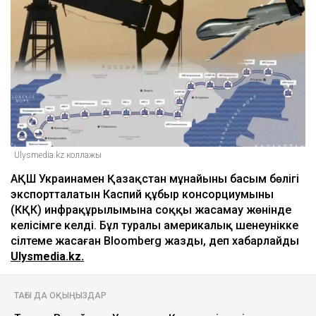
Ulysmedia.kz коллажы
АҚШ Украинамен Қазақстан мұнайының басым бөлігі
экспортталатын Каспий құбыр консорциумының
(КҚК) инфрақұрылымына соққы жасамау жөнінде
келісімге келді. Бұл туралы америкалық шенеунікке
сілтеме жасаған Bloomberg жазды, деп хабарлайды
Ulysmedia.kz.
ТАҒЫ ДА ОҚЫҢЫЗДАР