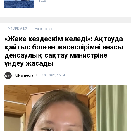
12:29
ULYSMEDIA.KZ
Жаңалықтар
«Жеке кездескім келеді»: Ақтауда
қайтыс болған жасөспірімнің анасы
денсаулық сақтау министріне
үндеу жасады
Ulysmedia
08.08.2026, 15:54