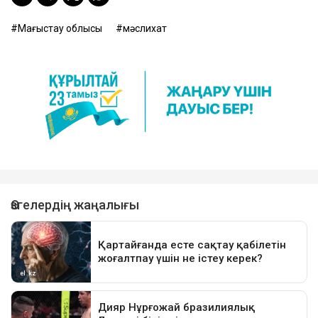
Маңғыстау облысы
мәслихат