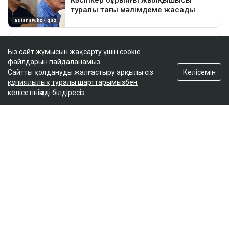
Біз сайт жұмысын жақсарту үшін cookie
файлдарын пайдаланамыз.
Келісемін
Сайтты қолдануды жалғастыру арқылы сіз
құпиялылық туралы шарттарымызбен
келісетініңізді білдіресіз.
ҚАЗІР ОҚЫЛЫП ЖАТЫР