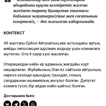
абыройына нұқсан келтіретін жалған
мәлімет тарату Қазақстан заңнамасы
бойынша жауапкершілікке әкеп соғатынын
ескертеміз, – деп жазылған хабарламада.
КОНТЕКСТ
49 жастағы Ербол Айтуовтың иек астындағы артық
майды липосакция әдісімен алдыру үшін клиникаға
жүгінген. Ота 4 сәуір күні жасалған.
Операциядан кейін ер адамның жағдайы күрт
нашарлаған. Жұбайының Stan.kz сайтына айтуынша,
наркоз кезінде қиындық туындап, соның
салдарынан ишемиялық инсульт болған. Депутат
комаға түсіп, бір айдан кейін қайтыс болған.
Достарыңмен бөліс