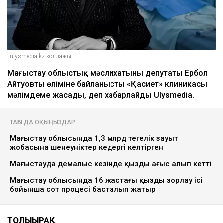
ulysmedia.kz коллажы
Маңғыстау облыстық мәслихатының депутаты Ербол
Айтуовтың өліміне байланысты «Қасиет» клиникасы
мәлімдеме жасады, деп хабарлайды Ulysmedia.
ТАҒЫ ДА ОҚЫҢЫЗДАР
Маңғыстау облысында 1,3 млрд теңгелік зауыт
жобасына шенеуніктер кедергі келтірген
Маңғыстауда демалыс кезінде қызды ағыс алып кетті
Маңғыстау облысында 16 жастағы қызды зорлау ісі
бойынша сот процесі басталып жатыр
ТОЛЫҒЫРАҚ