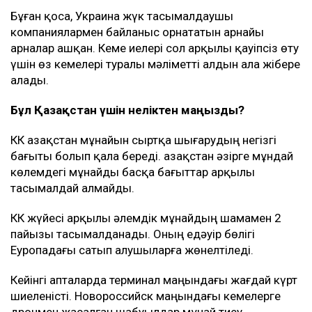
Бұған қоса, Украина жүк тасымалдаушы
компаниялармен байланыс орнататын арнайы
арналар ашқан. Кеме иелері сол арқылы қауіпсіз өту
үшін өз кемелері туралы мәліметті алдын ала жібере
алады.
Бұл Қазақстан үшін неліктен маңызды?
КҚК Қазақстан мұнайын сыртқа шығарудың негізгі
бағыты болып қала береді. Қазақстан әзірге мұндай
көлемдегі мұнайды басқа бағыттар арқылы
тасымалдай алмайды.
КҚК жүйесі арқылы әлемдік мұнайдың шамамен 2
пайызы тасымалданады. Оның едәуір бөлігі
Еуропадағы сатып алушыларға жөнелтіледі.
Кейінгі апталарда терминал маңындағы жағдай күрт
шиеленісті. Новороссийск маңындағы кемелерге
дронмен жасалған шабуылдар мұнай тиеу