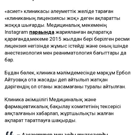
«Қасиет» клиникасы әлеуметтік желіде тараған
«клиниканың лицензиясы жоқ» деген ақпаратты
жоққа шығарды. Медициналық мекеменің
Instagram
парағында
жарияланған ақпаратқа
қарағанда,мекеме 2015 жылдан бері берілген ресми
лицензия негізінде жұмыс істейді және оның ішінде
анестезиология мен реаниматология бағыттары да
бар.
Бұдан бөлек, клиника мәлімдемесінде марқұм Ербол
Айтуовқа ота жасады деп айтылып жатқан
дәрігендің ол отаны жасамағаны туралы айтылған.
Клиника әкімшілігі Медициналық және
фармацевтикалық бақылау комитетінің тексерісі
аяқталғанын хабарлап, жұртшылықты жалған
ақпарат таратпауға шақырды.
– Азаматтар мен заңды тұлғалардың