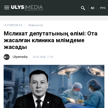
ҚАЗ
РУС
ULYSMEDIA.KZ
Жаңалықтар
Мәслихат депутатының өлімі: Ота
жасалған клиника мәлімдеме
жасады
Ulysmedia
23.05.2026, 17:31