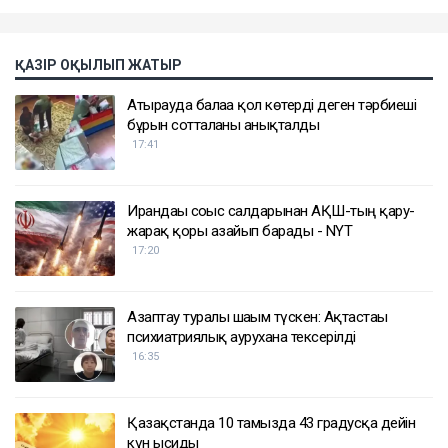
ҚАЗІР ОҚЫЛЫП ЖАТЫР
Атырауда балаға қол көтерді деген тәрбиеші
бұрын сотталғаны анықталды
17:41
Ирандағы соғыс салдарынан АҚШ-тың қару-
жарақ қоры азайып барады - NYT
17:20
Азаптау туралы шағым түскен: Ақтастағы
психиатриялық аурухана тексерілді
16:35
Қазақстанда 10 тамызда 43 градусқа дейін
күн ысиды