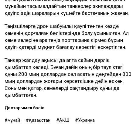
мұнайын тасымалдайтын танкерлер экипаждары
қауіпсіздік шараларын күшейте бастағанын жазған.
Теңізшілерге дрон шабуылы қаупі төнген кезде
кеменің қорғалған бөліктерінде болу ұсынылған. Ал
кеме иелеріне Қара теңіз порттарына кірмес бұрын
қауіп-қатерді мұқият бағалау керектігі ескертілген.
Танкер жалдау ақысы да апта сайын дерлік
қымбаттап келеді. Бұған дейін оның бір тәуліктегі
құны 200 мың доллардан сәл асатын деңгейден 300
мың доллардан жоғары көрсеткішке дейін өскен.
Сонымен қатар, кемелерді сақтандыру құны да
қымбаттаған.
Достарыңмен бөліс
мұнай
Қазақстан
АҚШ
Украина