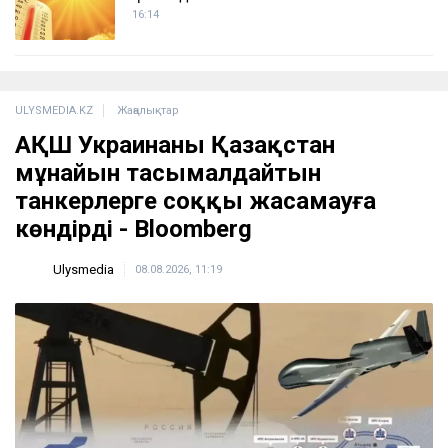
16:14
ULYSMEDIA.KZ
Жаңалықтар
АҚШ Украинаны Қазақстан
мұнайын тасымалдайтын
танкерлерге соққы жасамауға
көндірді - Bloomberg
Ulysmedia
08.08.2026, 11:19