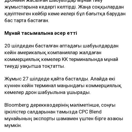
жұмыстарына кедергі келтірді. Жаңа соққылардан
қауіптенген кейбір кеме иелері бұл бағытқа барудан
бас тарта бастаған.
Мұнай тасымалына әсер етті
20 шілдеден басталған аптадағы шабуылдардан
кейін америкалық компаниялар жалдаған
коммерциялық кемелер КҚК терминалында мұнай
тиеуді уақытша тоқтатты.
Жұмыс 27 шілдеде қайта басталды. Алайда екі
күннен кейін терминал маңындағы коммерциялық
кемелер дрон шабуылына ұшырады.
Bloomberg дереккөздерінің мәліметінше, соңғы
іркілістер салдарынан тамызда CPC Blend
мұнайының экспорты шамамен үштен бірге азаюы
мүмкін.