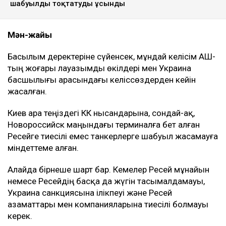
шабуылды тоқтатуды ұсынды
Мән-жайы
Басылым деректеріне сүйенсек, мұндай келісім АҚШ-
тың жоғары лауазымды өкілдері мен Украина
басшылығы арасындағы келіссөздерден кейін
жасалған.
Киев Қара теңіздегі КҚК нысандарына, сондай-ақ,
Новороссийск маңындағы терминалға бет алған
Ресейге тиесілі емес танкерлерге шабуыл жасамауға
міндеттеме алған.
Алайда бірнеше шарт бар. Кемелер Ресей мұнайын
немесе Ресейдің басқа да жүгін тасымалдамауы,
Украина санкциясына ілікпеуі және Ресей
азаматтары мен компанияларына тиесілі болмауы
керек.