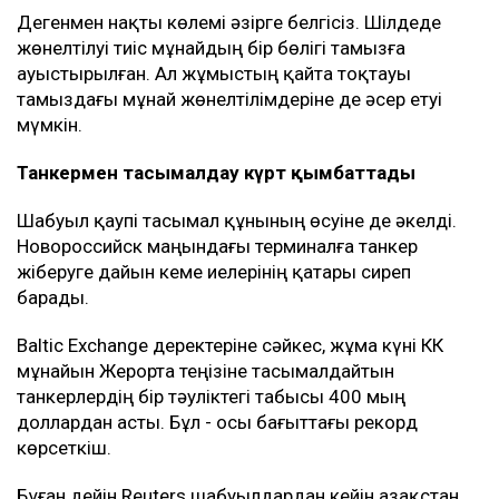
Дегенмен нақты көлемі әзірге белгісіз. Шілдеде
жөнелтілуі тиіс мұнайдың бір бөлігі тамызға
ауыстырылған. Ал жұмыстың қайта тоқтауы
тамыздағы мұнай жөнелтілімдеріне де әсер етуі
мүмкін.
Танкермен тасымалдау күрт қымбаттады
Шабуыл қаупі тасымал құнының өсуіне де әкелді.
Новороссийск маңындағы терминалға танкер
жіберуге дайын кеме иелерінің қатары сиреп
барады.
Baltic Exchange деректеріне сәйкес, жұма күні КҚК
мұнайын Жерорта теңізіне тасымалдайтын
танкерлердің бір тәуліктегі табысы 400 мың
доллардан асты. Бұл - осы бағыттағы рекорд
көрсеткіш.
Бұған дейін Reuters шабуылдардан кейін Қазақстан