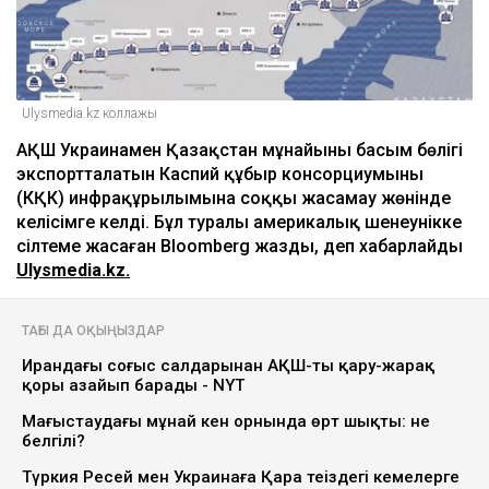
Ulysmedia.kz коллажы
АҚШ Украинамен Қазақстан мұнайының басым бөлігі
экспортталатын Каспий құбыр консорциумының
(КҚК) инфрақұрылымына соққы жасамау жөнінде
келісімге келді. Бұл туралы америкалық шенеунікке
сілтеме жасаған Bloomberg жазды, деп хабарлайды
Ulysmedia.kz.
ТАҒЫ ДА ОҚЫҢЫЗДАР
Ирандағы соғыс салдарынан АҚШ-тың қару-жарақ
қоры азайып барады - NYT
Маңғыстаудағы мұнай кен орнында өрт шықты: не
белгілі?
Түркия Ресей мен Украинаға Қара теңіздегі кемелерге