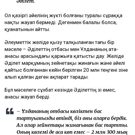
Әділет.
Ол қазіргі әйелінің жүкті болғаны туралы сұраққа
нақты жауап бермеді. Дегенмен балалы болса,
қуанатынын айтты.
Әлеуметтік желіде қызу талқыланған тағы бір
мәселе – Әділеттің отбасы мен Ұлдананың ата-
анасы арасындағы қаржыға қатысты дау. Желіде
Әділет марқұмның зейнетақы жинағын және әйелі
қайтыс болғаннан кейін берілген 20 млн теңгені өзіне
алып қалған деген ақпарат тарады.
Бұл мәселеге сұхбат кезінде Әділеттің өзі емес,
анасы жауап берді.
– Ұлдананың отбасы көліктен бас
тартуымызды өтінді, біз оны оларға бердік.
Ал олар зейнетақы жинағынан бас тартты.
Оның көлемі де аса көп емес – 2 млн 300 мың