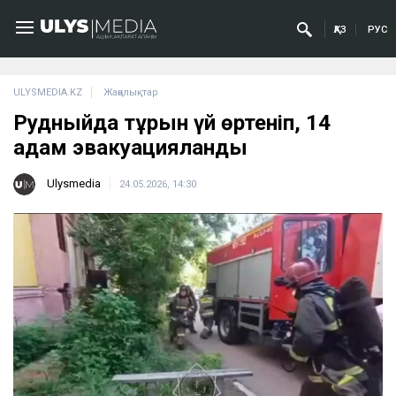
ҚАЗ
РУС
ULYSMEDIA.KZ
Жаңалықтар
Рудныйда тұрғын үй өртеніп, 14
адам эвакуацияланды
Ulysmedia
24.05.2026, 14:30