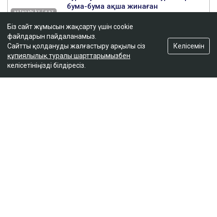
Біз сайт жұмысын жақсарту үшін cookie
файлдарын пайдаланамыз.
Келісемін
Сайтты қолдануды жалғастыру арқылы сіз
құпиялылық туралы шарттарымызбен
келісетініңізді білдіресіз.
ҚАЗІР ОҚЫЛЫП ЖАТЫР
Вучич Украинаның Еуроодаққа кіруіне қатысты