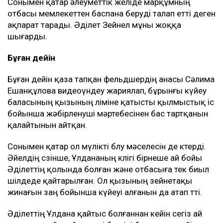
Сонымен қатар әлеуметтік желіде марқұмның
отбасы мемлекеттен баспана беруді талап етті деген
ақпарат тарады. Әділет Зейнел мұны жоққа
шығарды.
Бұған дейін
Бұған дейін қаза тапқан фельдшердің анасы Сәлима
Ешанқұлова видеоүндеу жариялап, бұрынғы күйеу
баласының қызының өліміне қатысты қылмыстық іс
бойынша жәбірленуші мәртебесінен бас тартқанын
қалайтынын айтқан.
Сонымен қатар ол мүлікті бөлу мәселесін де көтерді.
Әйелдің сөзінше, Ұлдананың көлігі бірнеше ай бойы
Әділеттің қолында болған және отбасыға тек биыл
шілдеде қайтарылған. Ол қызының зейнетақы
жинағын заң бойынша күйеуі алғанын да атап өтті.
Әділеттің Ұлдана қайтыс болғаннан кейін сегіз ай