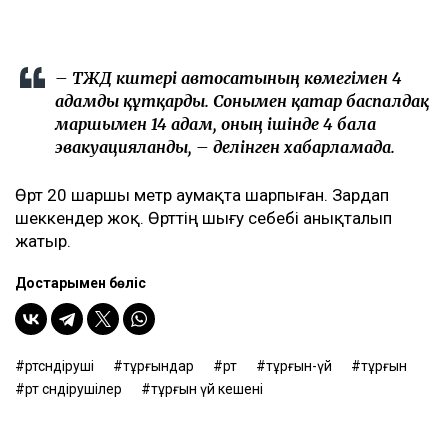
– ТЖД күштері автосатының көмегімен 4
адамды құтқарды. Сонымен қатар баспалдақ
маршымен 14 адам, оның ішінде 4 бала
эвакуацияланды, – делінген хабарламада.
Өрт 20 шаршы метр аумақта шарпыған. Зардап
шеккендер жоқ. Өрттің шығу себебі анықталып
жатыр.
Достарыңмен бөліс
өртсөндіруші
тұрғындар
өрт
тұрғын-үй
тұрғын
өрт сөндірушілер
тұрғын үй кешені