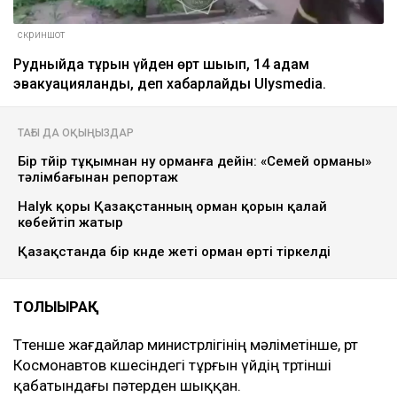
скриншот
Рудныйда тұрғын үйден өрт шығып, 14 адам
эвакуацияланды, деп хабарлайды Ulysmedia.
ТАҒЫ ДА ОҚЫҢЫЗДАР
Бір түйір тұқымнан ну орманға дейін: «Семей орманы»
тәлімбағынан репортаж
Halyk қоры Қазақстанның орман қорын қалай
көбейтіп жатыр
Қазақстанда бір күнде жеті орман өрті тіркелді
ТОЛЫҒЫРАҚ
Төтенше жағдайлар министрлігінің мәліметінше, өрт
Космонавтов көшесіндегі тұрғын үйдің төртінші
қабатындағы пәтерден шыққан.