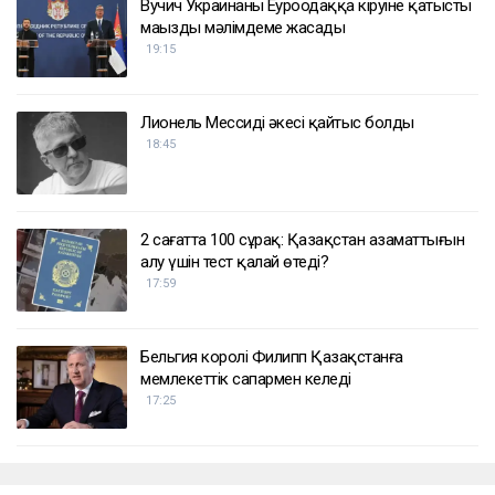
Вучич Украинаның Еуроодаққа кіруіне қатысты
маңызды мәлімдеме жасады
19:15
Лионель Мессидің әкесі қайтыс болды
18:45
2 сағатта 100 сұрақ: Қазақстан азаматтығын
алу үшін тест қалай өтеді?
17:59
Бельгия королі Филипп Қазақстанға
мемлекеттік сапармен келеді
17:25