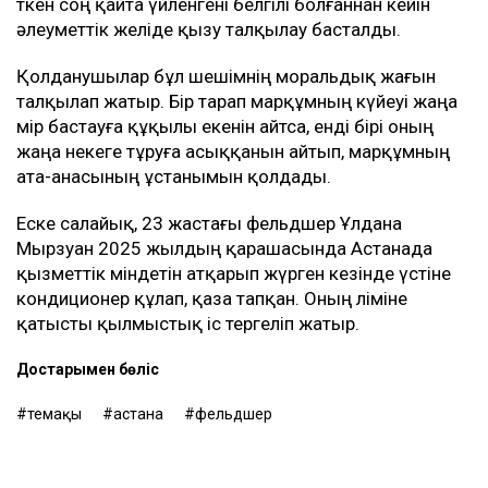
өткен соң қайта үйленгені белгілі болғаннан кейін
әлеуметтік желіде қызу талқылау басталды.
Қолданушылар бұл шешімнің моральдық жағын
талқылап жатыр. Бір тарап марқұмның күйеуі жаңа
өмір бастауға құқылы екенін айтса, енді бірі оның
жаңа некеге тұруға асыққанын айтып, марқұмның
ата-анасының ұстанымын қолдады.
Еске салайық, 23 жастағы фельдшер Ұлдана
Мырзуан 2025 жылдың қарашасында Астанада
қызметтік міндетін атқарып жүрген кезінде үстіне
кондиционер құлап, қаза тапқан. Оның өліміне
қатысты қылмыстық іс тергеліп жатыр.
Достарыңмен бөліс
өтемақы
астана
фельдшер