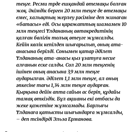
теңге. Ресми түрде ешқандай өтемақы болған
жоқ. Әкімдік берген 20 млн теңге де өтемақы
емес, халықтың жерлеу рәсіміне деп жинаған
«батасы» еді. Осы қаражаттың шамамен 10
млн теңгесі Ұлдананың автокредитінің
қалған бөлігін толық өтеуге жұмсалды.
Кейін көлік кепілден шығарылып, оның ата-
анасына берілді. Сонымен қатар Әділет
Ұлдананың ата-анасы қыз ұзатуға несие
алғанын еске салды. Сол 20 млн теңгенің
ішінен оның анасына 3,9 млн теңге
аударылған. Әділет 1,1 млн теңге, ал оның
әпкесіне тағы 1,34 млн теңге аударған.
Қырқына дейін апта сайын ас беріп, құдайы
тамақ өткіздік. Бұл ақшаны екі отбасы да
жеке қажетіне жұмсамады. Барлығы
Ұлданаға қатысты шығындарға жұмсалды,
– деп түсіндірді Эльза Ерманова.