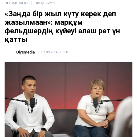
ULYSMEDIA.KZ
Жаңалықтар
«Заңда бір жыл күту керек деп
жазылмаған»: марқұм
фельдшердің күйеуі алғаш рет үн
қатты
Ulysmedia
07.08.2026, 13:50