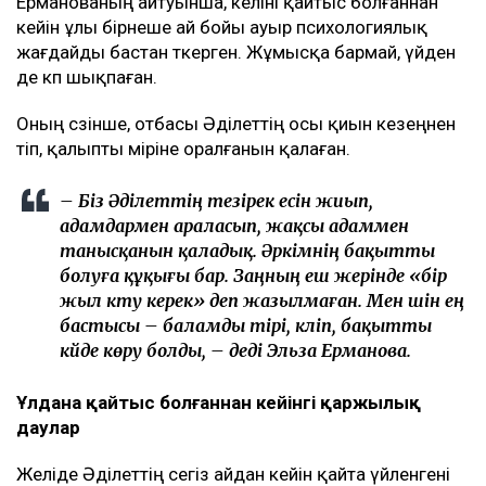
Ерманованың айтуынша, келіні қайтыс болғаннан
кейін ұлы бірнеше ай бойы ауыр психологиялық
жағдайды бастан өткерген. Жұмысқа бармай, үйден
де көп шықпаған.
Оның сөзінше, отбасы Әділеттің осы қиын кезеңнен
өтіп, қалыпты өміріне оралғанын қалаған.
– Біз Әділеттің тезірек есін жиып,
адамдармен араласып, жақсы адаммен
танысқанын қаладық. Әркімнің бақытты
болуға құқығы бар. Заңның еш жерінде «бір
жыл күту керек» деп жазылмаған. Мен үшін ең
бастысы – баламды тірі, күліп, бақытты
күйде көру болды, – деді Эльза Ерманова.
Ұлдана қайтыс болғаннан кейінгі қаржылық
даулар
Желіде Әділеттің сегіз айдан кейін қайта үйленгені