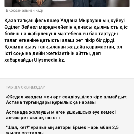
Видеодан алынған кадр
Қаза тапқан фельдшер Ұлдана Мырзуанның күйеуі
Әділет Зейнел марқұм әйелінің анасы қылмыстық іс
бойынша жәбірленуші мәртебесінен бас тартуды
талап еткеніне қатысты алғаш рет пікір білдірді.
Қоғамда қызу талқыланған жағдайға қарамастан, ол
істі соңына дейін жеткізетінін айтты, деп
хабарлайды
Ulysmedia.kz
.
ТАҒЫ ДА ОҚЫҢЫЗДАР
«Жедел жәрдем мен өрт сөндірушілер кіре алмайды»:
Астана тұрғындары құрылысқа наразы
Астанада жолаушы мінген ұшқышсыз әуе кемесі
алғаш рет сынақтан өтті
"Шал, кет!" ұранының авторы Ермек Нарымбай 2,5
жылға сотталды