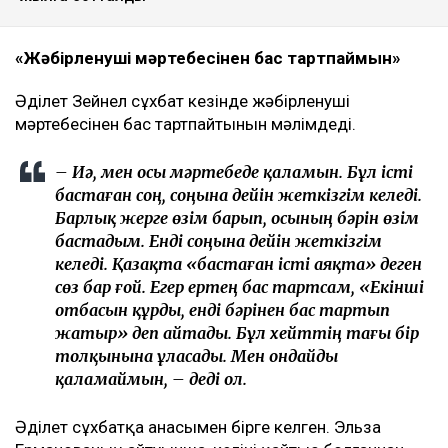
«Жәбірленуші мәртебесінен бас тартпаймын»
Әділет Зейнел сұхбат кезінде жәбірленуші
мәртебесінен бас тартпайтынын мәлімдеді.
– Иә, мен осы мәртебеде қаламын. Бұл істі
бастаған соң, соңына дейін жеткізгім келеді.
Барлық жерге өзім барып, осының бәрін өзім
бастадым. Енді соңына дейін жеткізгім
келеді. Қазақта «бастаған істі аяқта» деген
сөз бар ғой. Егер ертең бас тартсам, «Екінші
отбасын құрды, енді бәрінен бас тартып
жатыр» деп айтады. Бұл хейттің тағы бір
толқынына ұласады. Мен ондайды
қаламаймын, – деді ол.
Әділет сұхбатқа анасымен бірге келген. Эльза