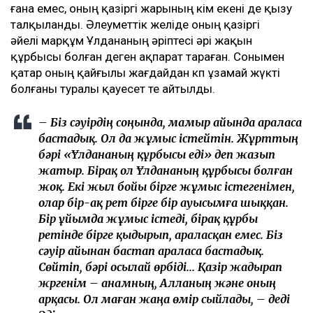
ғана емес, оның қазіргі жарының кім екені де қызу
талқыланды. Әлеуметтік желіде оның қазіргі
әйелі марқұм Ұлдананың әріптесі әрі жақын
құрбысы болған деген ақпарат тараған. Сонымен
қатар оның қайғылы жағдайдан көп ұзамай жүкті
болғаны туралы қауесет те айтылды.
– Біз сәуірдің соңында, мамыр айында араласа
бастадық. Ол да жұмыс істейтін. Жұрттың
бәрі «Ұлдананың құрбысы еді» деп жазып
жатыр. Бірақ ол Ұлдананың құрбысы болған
жоқ. Екі жыл бойы бірге жұмыс істегенімен,
олар бір-ақ рет бірге бір ауысымға шыққан.
Бір ұйымда жұмыс істеді, бірақ құрбы
ретінде бірге қыдырып, араласқан емес. Біз
сәуір айынан бастап араласа бастадық.
Сөйтіп, бәрі осылай өрбіді... Қазір жадырап
жүргенім – анамның, Алланың және оның
арқасы. Ол маған жаңа өмір сыйлады, – деді