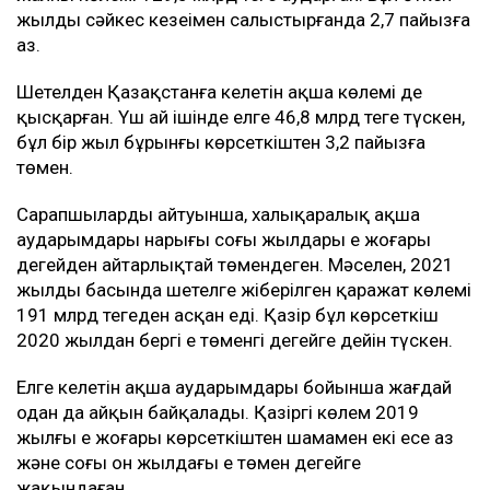
жылдың сәйкес кезеңімен салыстырғанда 2,7 пайызға
аз.
Шетелден Қазақстанға келетін ақша көлемі де
қысқарған. Үш ай ішінде елге 46,8 млрд теңге түскен,
бұл бір жыл бұрынғы көрсеткіштен 3,2 пайызға
төмен.
Сарапшылардың айтуынша, халықаралық ақша
аударымдары нарығы соңғы жылдары ең жоғары
деңгейден айтарлықтай төмендеген. Мәселен, 2021
жылдың басында шетелге жіберілген қаражат көлемі
191 млрд теңгеден асқан еді. Қазір бұл көрсеткіш
2020 жылдан бергі ең төменгі деңгейге дейін түскен.
Елге келетін ақша аударымдары бойынша жағдай
одан да айқын байқалады. Қазіргі көлем 2019
жылғы ең жоғары көрсеткіштен шамамен екі есе аз
және соңғы он жылдағы ең төмен деңгейге
жақындаған.