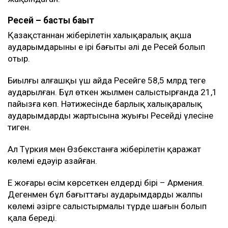
Ресей – басты бағыт
Қазақстаннан жіберілетін халықаралық ақша
аударымдарының ең ірі бағыты әлі де Ресей болып
отыр.
Биылғы алғашқы үш айда Ресейге 58,5 млрд теңге
аударылған. Бұл өткен жылмен салыстырғанда 21,1
пайызға көп. Нәтижесінде барлық халықаралық
аударымдардың жартысына жуығы Ресейдің үлесіне
тиген.
Ал Түркия мен Өзбекстанға жіберілетін қаражат
көлемі едәуір азайған.
Ең жоғары өсім көрсеткен елдердің бірі – Армения.
Дегенмен бұл бағыттағы аударымдардың жалпы
көлемі әзірге салыстырмалы түрде шағын болып
қала береді.