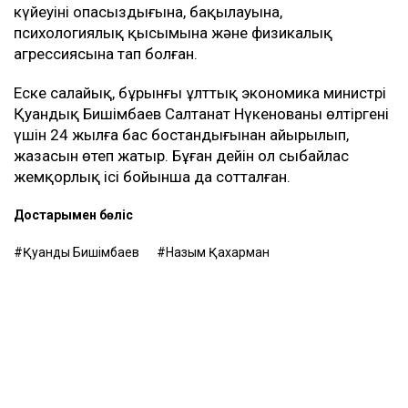
күйеуінің опасыздығына, бақылауына,
психологиялық қысымына және физикалық
агрессиясына тап болған.
Еске салайық, бұрынғы ұлттық экономика министрі
Қуандық Бишімбаев Салтанат Нүкенованы өлтіргені
үшін 24 жылға бас бостандығынан айырылып,
жазасын өтеп жатыр. Бұған дейін ол сыбайлас
жемқорлық ісі бойынша да сотталған.
Достарыңмен бөліс
Қуандық Бишімбаев
Назым Қахарман