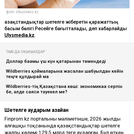
фото: inbusiness.kz
Қазақстандықтар шетелге жіберетін қаражаттың
басым бөлігі Ресейге бағытталады, деп хабарлайды
Ulysmedia.kz
.
ТАҒЫ ДА ОҚЫҢЫЗДАР
Доллар бағамы үш күн қатарынан төмендеді
Wildberries қоймаларына жасалған шабуылдан кейін
теңге құлдырай ма
Wildberries-тің Қазақстанға көші: экономикаға серпін
бе, әлде саяси тәуекел ме?
Шетелге аударым азайған
Finprom.kz порталының мәліметінше, 2026 жылдың
алғашқы тоқсанында қазақстандықтар шетелге
жалпы көлемі 129,5 млрд теңге аударған. Бұл өткен