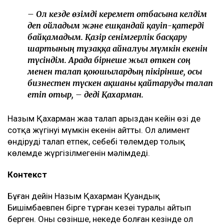
– Ол кезде өзімді керемет отбасына келдім
деп ойладым және ешқандай қауіп-қатерді
байқамадым. Қазір сенімгерлік басқару
шартының тұзаққа айналуы мүмкін екенін
түсіндім. Арада бірнеше жыл өткен соң
менен талап қоюшылардың пікірінше, осы
бизнестен түскен ақшаны қайтаруды талап
етіп отыр, – деді Қахарман.
Назым Қахарман жаңа талап арыздан кейін өзі де
сотқа жүгінуі мүмкін екенін айтты. Ол алимент
өндіруді талап етпек, себебі төлемдер толық
көлемде жүргізілмегенін мәлімдеді.
Контекст
Бұған дейін Назым Қахарман Қуандық
Бишімбаевпен бірге тұрған кезеңі туралы айтып
берген. Оның сөзінше, некеде болған кезінде ол