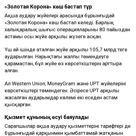
«Золотая Корона» көш бастап тұр
Ақша аудару жүйелері арасында бұрынғыдай
«Золотая Корона» көш бастап келеді. Барлық
халықаралық шығыс операцияларының 80 пайыздан
астамы осы жүйе арқылы жүзеге асқан.
Үш ай ішінде аталған жүйе арқылы 105,7 млрд теңге
аударылған. Нарықтағы жалпы төмендеуге
қарамастан, бұл жүйе өз көрсеткіштерін арттыра
алған.
Ал Western Union, MoneyGram және UPT жүйелерінің
көрсеткіштері төмендеген. Әсіресе UPT арқылы
жасалған аударымдар көлемі екі еседен астам
қысқарған.
Қызмет құнының өсуі баяулады
Сарапшылар ақша аудару қызметтерінің тарифтері де
бұрынғыдай қарқынмен қымбаттамай жатқанын