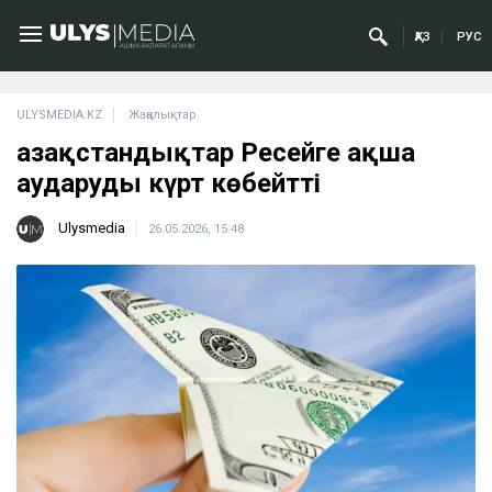
ҚАЗ
РУС
ULYSMEDIA.KZ
Жаңалықтар
Қазақстандықтар Ресейге ақша
аударуды күрт көбейтті
Ulysmedia
26.05.2026, 15:48