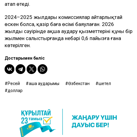
атап өтеді.
2024–2025 жылдары комиссиялар айтарлықтай
өскен болса, қазір баға өсімі баяулаған. 2026
жылдың сәуірінде ақша аудару қызметтерінің құны бір
жылмен салыстырғанда небәрі 0,6 пайызға ғана
көтерілген.
Достарыңмен бөліс
Ресей
ақша аударымы
Өзбекстан
шетел
доллар