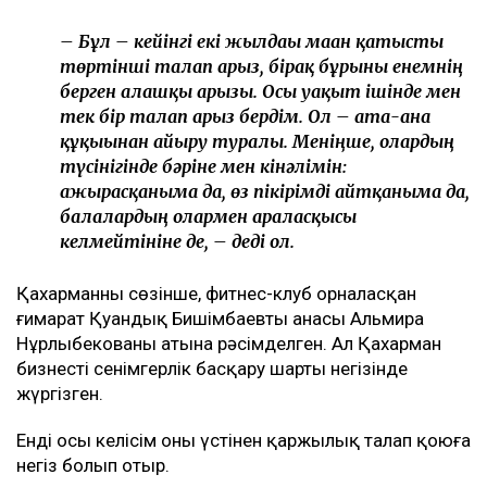
– Бұл – кейінгі екі жылдағы маған қатысты
төртінші талап арыз, бірақ бұрынғы енемнің
берген алғашқы арызы. Осы уақыт ішінде мен
тек бір талап арыз бердім. Ол – ата-ана
құқығынан айыру туралы. Меніңше, олардың
түсінігінде бәріне мен кінәлімін:
ажырасқаныма да, өз пікірімді айтқаныма да,
балалардың олармен араласқысы
келмейтініне де, – деді ол.
Қахарманның сөзінше, фитнес-клуб орналасқан
ғимарат Қуандық Бишімбаевтың анасы Альмира
Нұрлыбекованың атына рәсімделген. Ал Қахарман
бизнесті сенімгерлік басқару шарты негізінде
жүргізген.
Енді осы келісім оның үстінен қаржылық талап қоюға
негіз болып отыр.