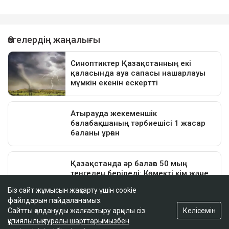
Біз сайт жұмысын жақсарту үшін cookie
файлдарын пайдаланамыз.
Келісемін
Сайтты қолдануды жалғастыру арқылы сіз
құпиялылық туралы шарттарымызбен