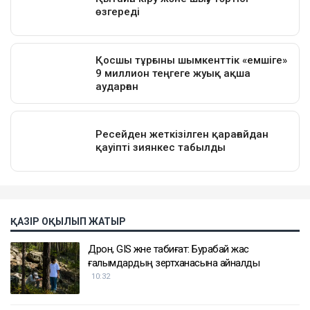
ҚАЗІР ОҚЫЛЫП ЖАТЫР
Дрон, GIS және табиғат: Бурабай жас
ғалымдардың зертханасына айналды
10:32