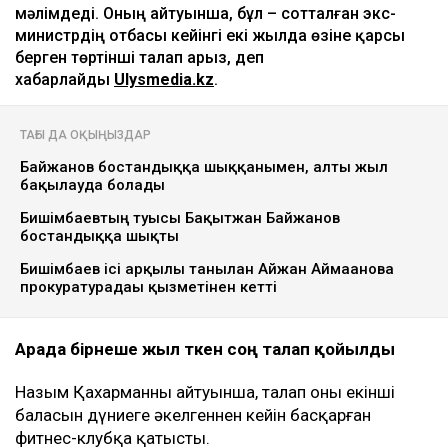
мәлімдеді. Оның айтуынша, бұл – сотталған экс-
министрдің отбасы кейінгі екі жылда өзіне қарсы
берген төртінші талап арыз, деп
хабарлайды
Ulysmedia.kz
.
ТАҒЫ ДА ОҚЫҢЫЗДАР
Байжанов бостандыққа шыққанымен, алты жыл
бақылауда болады
Бишімбаевтың туысы Бақытжан Байжанов
бостандыққа шықты
Бишімбаев ісі арқылы танылған Айжан Аймағанова
прокуратурадағы қызметінен кетті
Арада бірнеше жыл өткен соң талап қойылды
Назым Қахарманның айтуынша, талап оның екінші
баласын дүниеге әкелгеннен кейін басқарған
фитнес-клубқа қатысты.