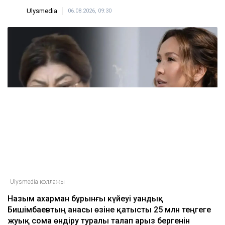
Ulysmedia
06.08.2026, 09:30
Ulysmedia коллажы
Назым Қахарман бұрынғы күйеуі Қуандық
Бишімбаевтың анасы өзіне қатысты 25 млн теңгеге
жуық сома өндіру туралы талап арыз бергенін