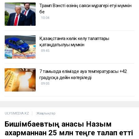
Трамп Вэнсті өзінің саяси мұрагері етуі мүмкін
бе
10:04
Қазақстанға көлік әкелу талаптары
қатаңдатылуы мүмкін
09:45
7 тамызда елімізде ауа температурасы +42
градусқа дейін көтеріледі
09:05
ULYSMEDIA.KZ
Жаңалықтар
Бишімбаевтың анасы Назым
Қахарманнан 25 млн теңге талап етті