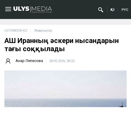
ҚАЗ
РУС
ULYSMEDIA.KZ
Жаңалықтар
АҚШ Иранның әскери нысандарын
тағы соққылады
Анар Лепесова
28.05.2026, 08:22