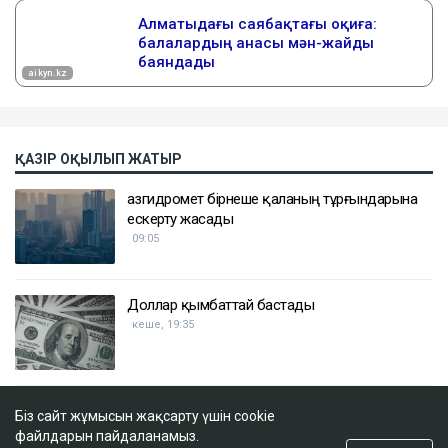
ҚАЗІР ОҚЫЛЫП ЖАТЫР
Қазгидромет бірнеше қаланың тұрғындарына
ескерту жасады
09:05
Доллар қымбаттай бастады
кеше, 19:35
ҚазМұнайГаз Қашағанға қатысты қойылған талап
Біз сайт жұмысын жақсарту үшін cookie
туралы ақпаратты жоққа шығарды
файлдарын пайдаланамыз.