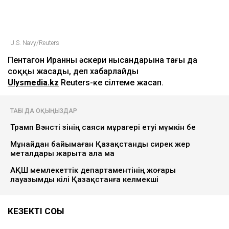
U.S. Navy/Reuters
Пентагон Иранның әскери нысандарына тағы да
соққы жасады, деп хабарлайды
Ulysmedia.kz
Reuters-ке сілтеме жасап.
ТАҒЫ ДА ОҚЫҢЫЗДАР
Трамп Вэнсті өзінің саяси мұрагері етуі мүмкін бе
Мұнайдан байымаған Қазақстанды сирек жер
металдары жарыта ала ма
АҚШ мемлекеттік департаментінің жоғары
лауазымды өкілі Қазақстанға келмекші
КЕЗЕКТІ СОҚҚЫ