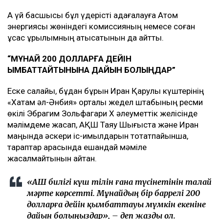
Ақ үй басшысы бұл үдерісті қадағалауға Атом
энергиясы жөніндегі комиссияның немесе соған
ұқсас құрылымның қатысатынын да айтты.
“МҰНАЙ 200 ДОЛЛАРҒА ДЕЙІН
ҚЫМБАТТАЙТЫНЫНА ДАЙЫН БОЛЫҢДАР”
Еске салайық, бұдан бұрын Иран Қарулы күштерінің
«Хатам әл-Әнбия» орталық жедел штабының ресми
өкілі Эбрагим Зольфагари Х әлеуметтік желісінде
мәлімдеме жасап, АҚШ Таяу Шығыста және Иран
маңында әскери іс-қимылдарын тоқтатпайынша,
тараптар арасында ешқандай мәміле
жасалмайтынын айтқан.
«АҚШ билігі күш тілін ғана түсінетінін талай
мәрте көрсетті. Мұнайдың бір баррелі 200
долларға дейін қымбаттауы мүмкін екеніне
дайын болыңыздар», – деп жазды ол.