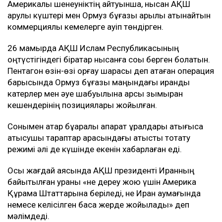
Америкалық шенеуніктің айтуынша, нысан АҚШ
қарулы күштері мен Ормуз бұғазы арқылы қатынайтын
коммерциялық кемелерге қауіп төндірген.
26 мамырда АҚШ Ислам Республикасының
оңтүстігіндегі бірқатар нысанға соққы берген болатын.
Пентагон өзін-өзі қорғау шарасы деп атаған операция
барысында Ормуз бұғазы маңындағы ирандық
катерлер мен әуе шабуылына қарсы зымыран
кешендерінің позициялары жойылған.
Сонымен қатар бұқаралық ақпарат құралдары қақтығысқа
қатысушы тараптар арасындағы атысты тоқтату
режимі әлі де күшінде екенін хабарлаған еді.
Осы жағдай аясында АҚШ президенті Иранның
байытылған ураны «не дереу жою үшін Америка
Құрама Штаттарына беріледі, не Иран аумағында
немесе келісілген басқа жерде жойылады» деп
мәлімдеді.