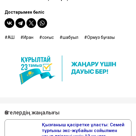
Достарыңмен бөліс
АҚШ
Иран
соғыс
шабуыл
Ормуз бұғазы