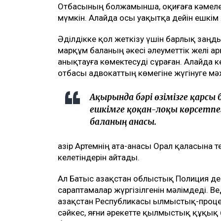
Отбасының болжамынша, оқиғаға кәмеле
мүмкін. Алайда осы уақытқа дейін ешкім
Әділдікке қол жеткізу үшін барлық заңды
марқұм баланың әкесі әлеуметтік желі ар
анықтауға көмектесуді сұраған. Алайда к
отбасы адвокаттың көмегіне жүгінуге мә
Ақырында бәрі өзімізге қарсы
ешкімге қоқан-лоқы көрсетпеге
баланың анасы.
Қазір Артемнің ата-анасы Орал қаласына 
келетіндерін айтады.
Ал Батыс Қазақстан облыстық Полиция де
сараптамалар жүргізілгенін мәлімдеді. 
Қазақстан Республикасы Қылмыстық-процес
сәйкес, яғни әрекетте қылмыстық құқы