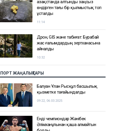
Қазақстанда алтынды заңсыз
өндірген тағы бір қылмыстық топ
ұсталды
11:14
Дрон, GIS және табиғат: Бурабай
жас ғалымдардың зертханасына
айналды
10:32
СПОРТ ЖАҢАЛЫҚТАРЫ
Балуан Ұлан Рысқұл басшылық
қызметке тағайындалды
09:22, 06.03.2025
Енді чемпиондар Жәнібек
Әлімханұлынан қаша алмайтын
болды