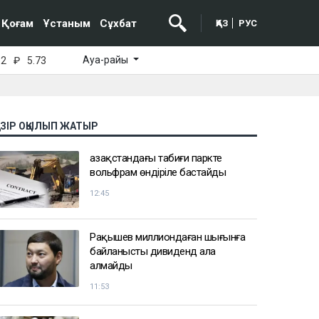
Қоғам
Ұстаным
Сұхбат
ҚАЗ
РУС
Ауа-райы
52
₽
5.73
АЗІР ОҚЫЛЫП ЖАТЫР
Қазақстандағы табиғи паркте
вольфрам өндіріле бастайды
12:45
Рақышев миллиондаған шығынға
байланысты дивиденд ала
алмайды
11:53