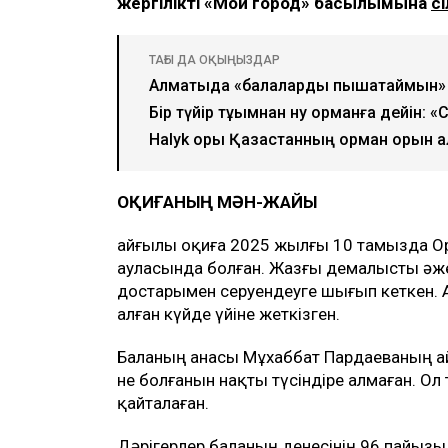
жергілікті «Мой город» басылымына
с
ТАҒЫ ДА ОҚЫҢЫЗДАР
Алматыда «балаларды пышақтаймын» д
Бір түйір тұқымнан ну орманға дейін:
Halyk қоры Қазақстанның орман қорын қ
ОҚИҒАНЫҢ МӘН-ЖАЙЫ
Қайғылы оқиға 2025 жылғы 10 тамызда Ор
ауласында болған. Жазғы демалысты әжесі
достарымен серуендеуге шығып кеткен. А
алған күйде үйіне жеткізген.
Баланың анасы Мұхаббат Пардаеваның ай
не болғанын нақты түсіндіре алмаған. Ол 
қайталаған.
Дәрігерлер баланың денесінің 96 пайызы 