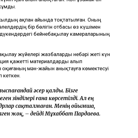
жұмды.
жылдың ақпан айында тоқтатылған. Оның
елдердің бір бөлігін отбасы өз күшімен
н дүкендердегі бейнебақылау камераларының
қылау жүйелері жазбаларды небәрі жеті күн
иция қажетті материалдарды алып
н оқиғаның мән-жайын анықтауға көмектесуі
 кеткен.
алыспағандай әсер қалды. Бізге
н үзінділері ғана көрсетілді. Ал ең
адрлар сақталмаған. Менің ойымша,
ілген жоқ, – дейді Мұхаббат Пардаева.