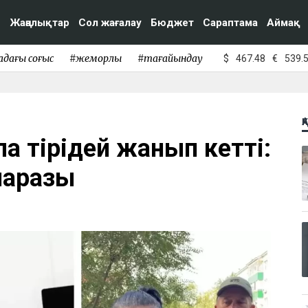
Жаңалықтар
Сол жағалау
Бюджет
Сараптама
Аймақ
адағы соғыс
#жемқорлық
#тағайындау
$
467.48
€
539.
Қ
а тірідей жанып кетті:
наразы