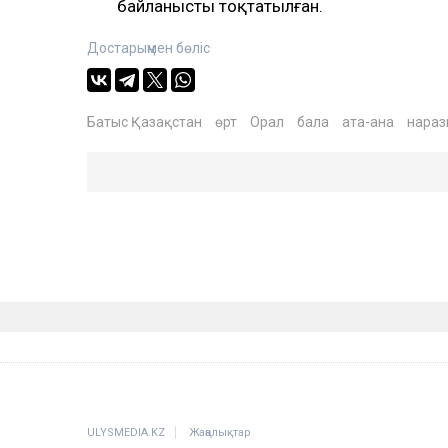
байланысты тоқтатылған.
Достарыңмен бөліс
Батыс Қазақстан
өрт
Орал
бала
ата-ана
нара