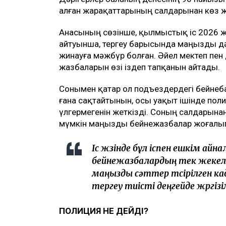
алған жарақаттарының салдарынан көз 
Анасының сөзінше, қылмыстық іс 2026 
айтуынша, тергеу барысында маңызды дәл
жинауға мәжбүр болған. Әйел мектеп пе
жазбаларын өзі іздеп тапқанын айтады.
Сонымен қатар ол подъездердегі бейнеба
ғана сақтайтынын, осы уақыт ішінде пол
үлгермегенін жеткізді. Соның салдарына
мүмкін маңызды бейнежазбалар жоғалып
Іс жүзінде бұл іспен ешкім айн
бейнежазбалардың тек жекелеге
маңызды сәттер түсірілген к
тергеу тиісті деңгейде жүргіз
ПОЛИЦИЯ НЕ ДЕЙДІ?