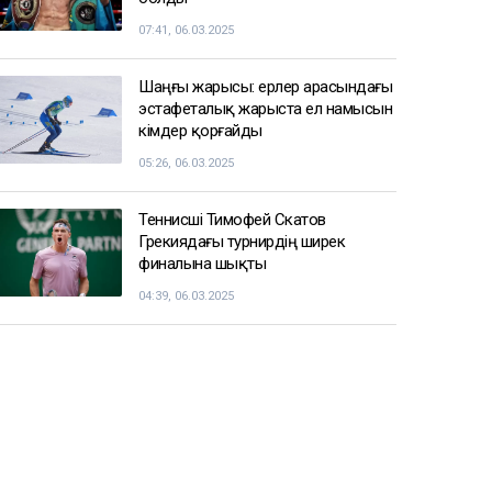
07:41, 06.03.2025
Шаңғы жарысы: ерлер арасындағы
эстафеталық жарыста ел намысын
кімдер қорғайды
05:26, 06.03.2025
Теннисші Тимофей Скатов
Грекиядағы турнирдің ширек
финалына шықты
04:39, 06.03.2025