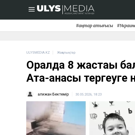
#қаңтар қақтығысы
#Украин
ULYSMEDIA.KZ
Жаңалықтар
Оралда 8 жастағы бал
Ата-анасы тергеуге 
Қалижан Бектемір
30.05.2026, 18:23