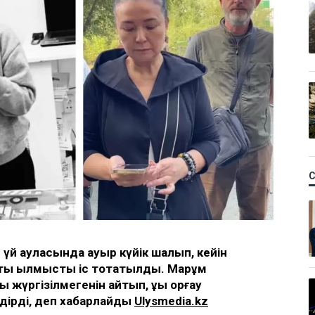
 үй ауласында ауыр күйік шалып, кейін
ты қылмыстық іс тоқтатылды. Марқұм
үргізілмегенін айтып, құқық қорғау
дірді, деп хабарлайды
Ulysmedia.kz