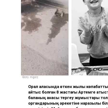
Фото: mgorz
Орал қаласында өткен жылы көпқабатты
қайтыс болған 8 жастағы Артемге қатыс
баланың анасы тергеу жұмыстары толық ж
органдарының әрекетіне наразылық біл