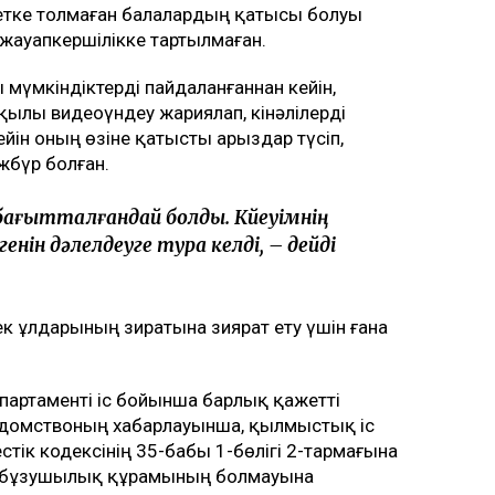
тке толмаған балалардың қатысы болуы
 жауапкершілікке тартылмаған.
 мүмкіндіктерді пайдаланғаннан кейін,
қылы видеоүндеу жариялап, кінәлілерді
ейін оның өзіне қатысты арыздар түсіп,
жбүр болған.
 бағытталғандай болды. Күйеуімнің
нін дәлелдеуге тура келді, – дейді
тек ұлдарының зиратына зиярат ету үшін ғана
партаменті іс бойынша барлық қажетті
Ведомствоның хабарлауынша, қылмыстық іс
тік кодексінің 35-бабы 1-бөлігі 2-тармағына
қ бұзушылық құрамының болмауына