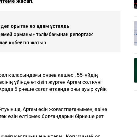
ілтеме
жасап.
еп қорқытқан ер адам ұсталды
 «Семей орманы» тәлімбағынан репортаж
алай көбейтіп жатыр
ал қаласындағы Қонаев көшесі, 55-үйдің
нің үйінде өткізіп жүрген Артем сол күні
рада бірнеше сағат өткенде оны ауыр күйік
туынша, Артем есін жоғалтпағанымен, өзіне
тек өзін өлтірмек болғандарын бірнеше рет
күйіп қалғанын анықтаған. Көп ұзамай ол