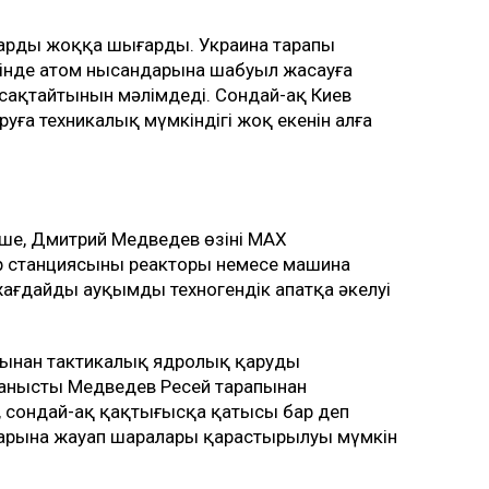
ларды жоққа шығарды. Украина тарапы
шінде атом нысандарына шабуыл жасауға
ақтайтынын мәлімдеді. Сондай-ақ Киев
ға техникалық мүмкіндігі жоқ екенін алға
ше, Дмитрий Медведев өзінің MAX
р станциясының реакторы немесе машина
ағдайдың ауқымды техногендік апатқа әкелуі
ағынан тактикалық ядролық қаруды
йланысты Медведев Ресей тарапынан
, сондай-ақ қақтығысқа қатысы бар деп
дарына жауап шаралары қарастырылуы мүмкін