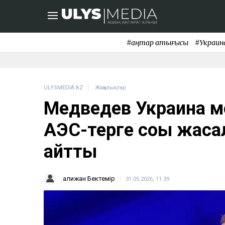
#қаңтар қақтығысы
#Украин
ULYSMEDIA.KZ
Жаңалықтар
Медведев Украина м
АЭС-терге соққы жас
айтты
Қалижан Бектемір
31.05.2026, 11:39