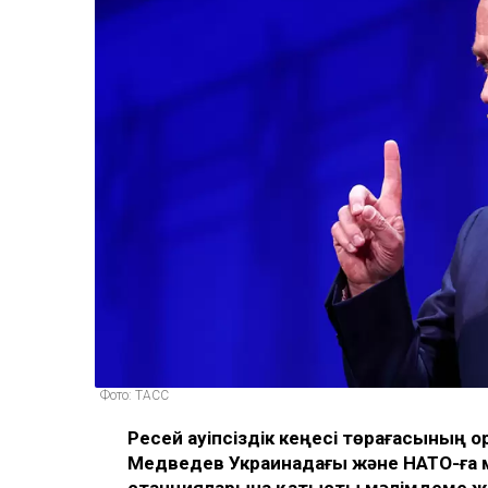
Фото: ТАСС
Ресей Қауіпсіздік кеңесі төрағасының
Медведев Украинадағы және НАТО-ға 
станцияларына қатысты мәлімдеме жас