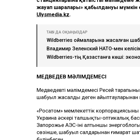
жауап шаралары» қабылдануы мүмкін е
Ulysmedia.kz
.
ТАҒЫ ДА ОҚЫҢЫЗДАР
Wildberries қоймаларына жасалған шаб
Владимир Зеленский НАТО-мен келісім
Wildberries-тің Қазақстанға көші: экон
МЕДВЕДЕВ МӘЛІМДЕМЕСІ
Медведевтің мәлімдемесі Ресей тарапыны
шабуыл жасалды деген айыптауларынан 
«Росатом» мемлекеттік корпорациясының 
Украина әскері талшықты-оптикалық ба
Запорожье АЭС-інің алтыншы энергоблогы
сөзінше, шабуыл салдарынан ғимарат шат
бүлінбеген.