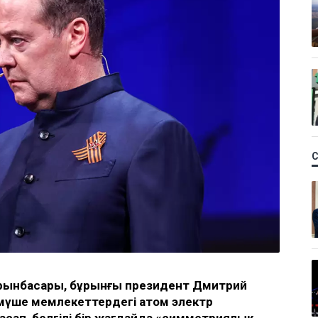
 орынбасары, бұрынғы президент Дмитрий
мүше мемлекеттердегі атом электр
ап, белгілі бір жағдайда «симметриялық