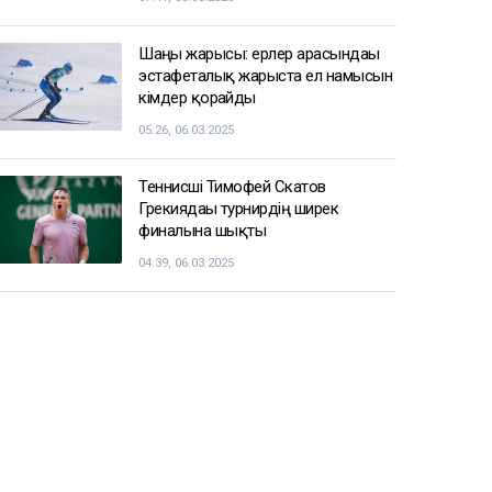
Шаңғы жарысы: ерлер арасындағы
эстафеталық жарыста ел намысын
кімдер қорғайды
05:26, 06.03.2025
Теннисші Тимофей Скатов
Грекиядағы турнирдің ширек
финалына шықты
04:39, 06.03.2025