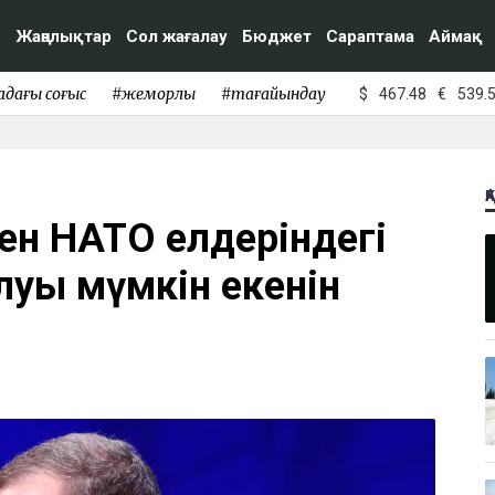
Жаңалықтар
Сол жағалау
Бюджет
Сараптама
Аймақ
адағы соғыс
#жемқорлық
#тағайындау
$
467.48
€
539.
Қ
ен НАТО елдеріндегі
алуы мүмкін екенін