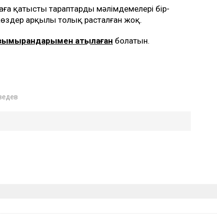
иғаға қатысты тараптардың мәлімдемелері бір-
ккөздер арқылы толық расталған жоқ.
зымырандарымен атқылаған
болатын.
ведев