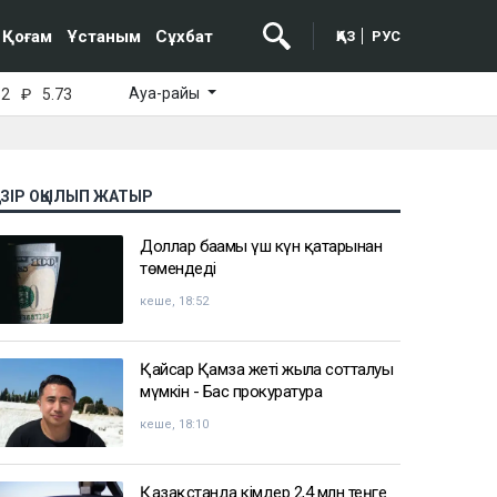
Қоғам
Ұстаным
Сұхбат
ҚАЗ
РУС
Ауа-райы
52
₽
5.73
АЗІР ОҚЫЛЫП ЖАТЫР
Доллар бағамы үш күн қатарынан
төмендеді
кеше, 18:52
Қайсар Қамза жеті жылға сотталуы
мүмкін - Бас прокуратура
кеше, 18:10
Қазақстанда кімдер 2,4 млн теңге