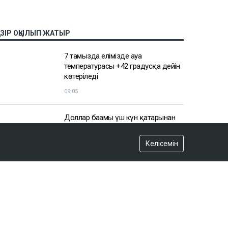
АЗІР ОҚЫЛЫП ЖАТЫР
7 тамызда елімізде ауа
температурасы +42 градусқа дейін
көтеріледі
09:05
Доллар бағамы үш күн қатарынан
төмендеді
Келісемін
кеше, 18:52
Қайсар Қамза жеті жылға сотталуы
мүмкін - Бас прокуратура
кеше, 18:10