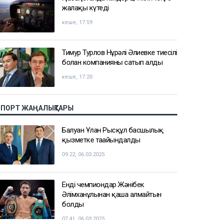
жалақы күтеді
кеше, 17:59
Тимур Турлов Нұрәлі Әлиевке тиесілі
болған компанияны сатып алды
кеше, 17:20
СПОРТ ЖАҢАЛЫҚТАРЫ
Балуан Ұлан Рысқұл басшылық
қызметке тағайындалды
09:22, 06.03.2025
Енді чемпиондар Жәнібек
Әлімханұлынан қаша алмайтын
болды
07:41, 06.03.2025