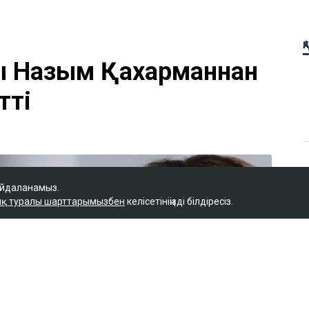
Қ
ы Назым Қахарманнан
тті
айдаланамыз.
қ туралы шарттарымызбен
келісетініңізді білдіресіз.