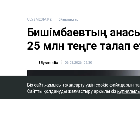
ULYSMEDIA.KZ
Жаңалықтар
Бишімбаевтың анас
25 млн теңге талап е
Ulysmedia
06.08.2026, 09:30
Біз сайт жұмысын жақсарту үшін cookie файлдарын п
Сайтты қолдануды жалғастыру арқылы сіз
құпиялылы