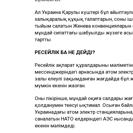
Ал Украина Қарулы күштері бұл айыптау
халықаралық құқық талаптарын, соның і
тыйым салатын Женева конвенцияларын с
мұндай сипаттағы шабуылды жүзеге асыру
тартты.
РЕСЕЙЛІК БАҚ НЕ ДЕЙДІ?
Ресейлік ақпарат құралдарының мәліметін
мессенджеріндегі арнасында атом элект
залы елеулі зақымданған жағдайда бұл ж
мүмкін екенін жазған.
Оның пікірінше, мұндай оқиға салдары ж
қолданумен теңесуі ықтимал. Осыған ба
Украинадағы атом электр станцияларына
саналатын НАТО елдеріндегі АЭС нысан
екенін мәлімдеді.