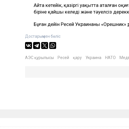
Айта кетейік, қазіргі уақытта аталған оқ
біріне қайшы келеді және тәуелсіз дере
Бұған дейін Ресей Украинаны «Орешник»
Достарыңмен бөліс
АЭС құрылысы
Ресей
қару
Украина
НАТО
Мед