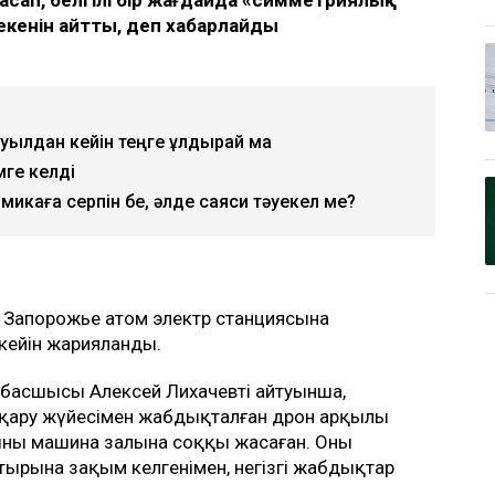
кенін айтты, деп хабарлайды
уылдан кейін теңге құлдырай ма
ге келді
омикаға серпін бе, әлде саяси тәуекел ме?
ң Запорожье атом электр станциясына
кейін жарияланды.
басшысы Алексей Лихачевтің айтуынша,
сқару жүйесімен жабдықталған дрон арқылы
ның машина залына соққы жасаған. Оның
ырына зақым келгенімен, негізгі жабдықтар