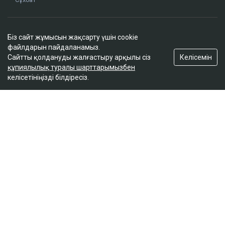
Редакция
Біз сайт жұмысын жақсарту үшін cookie
Жоба туралы
файлдарын пайдаланамыз.
Сайт ережелері
Келісемін
Сайтты қолдануды жалғастыру арқылы сіз
Сайттағы жарнама
құпиялылық туралы шарттарымызбен
келісетініңізді білдіресіз.
Байланыс
Редакциялық саясат
Біз әлеуметтік желілерде
Google News-ке жазылу
© 2026. ТОО "Ulys Media Group". Барлық құқықтар қорғалған.