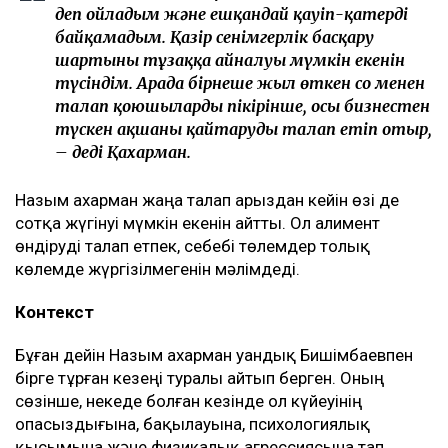
деп ойладым және ешқандай қауіп-қатерді
байқамадым. Қазір сенімгерлік басқару
шартының тұзаққа айналуы мүмкін екенін
түсіндім. Арада бірнеше жыл өткен соң менен
талап қоюшылардың пікірінше, осы бизнестен
түскен ақшаны қайтаруды талап етіп отыр,
– деді Қахарман.
Назым Қахарман жаңа талап арыздан кейін өзі де
сотқа жүгінуі мүмкін екенін айтты. Ол алимент
өндіруді талап етпек, себебі төлемдер толық
көлемде жүргізілмегенін мәлімдеді.
Контекст
Бұған дейін Назым Қахарман Қуандық Бишімбаевпен
бірге тұрған кезеңі туралы айтып берген. Оның
сөзінше, некеде болған кезінде ол күйеуінің
опасыздығына, бақылауына, психологиялық
қысымына және физикалық агрессиясына тап