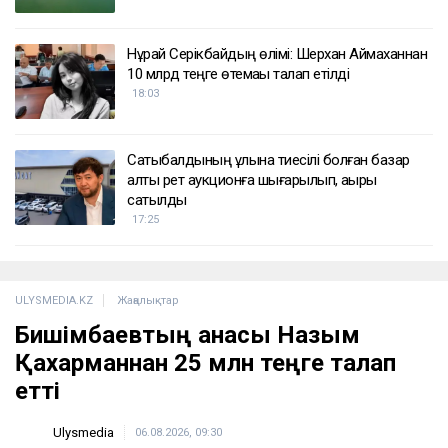
Нұрай Серікбайдың өлімі: Шерхан Аймаханнан
10 млрд теңге өтемақы талап етілді
18:03
Сатыбалдының ұлына тиесілі болған базар
алты рет аукционға шығарылып, ақыры
сатылды
17:25
ULYSMEDIA.KZ
Жаңалықтар
Бишімбаевтың анасы Назым
Қахарманнан 25 млн теңге талап
етті
Ulysmedia
06.08.2026, 09:30