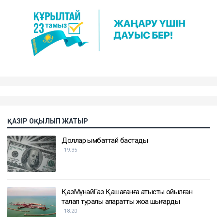
ҚАЗІР ОҚЫЛЫП ЖАТЫР
Доллар қымбаттай бастады
19:35
ҚазМұнайГаз Қашағанға қатысты қойылған
талап туралы ақпаратты жоққа шығарды
18:20