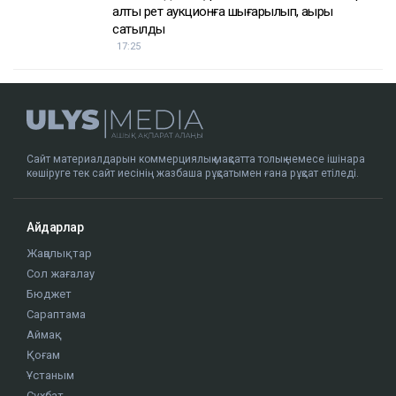
алты рет аукционға шығарылып, ақыры
сатылды
17:25
Сайт материалдарын коммерциялық мақсатта толық немесе ішінара
көшіруге тек сайт иесінің жазбаша рұқсатымен ғана рұқсат етіледі.
Айдарлар
Жаңалықтар
Сол жағалау
Бюджет
Сараптама
Аймақ
Қоғам
Ұстаным
Сұхбат