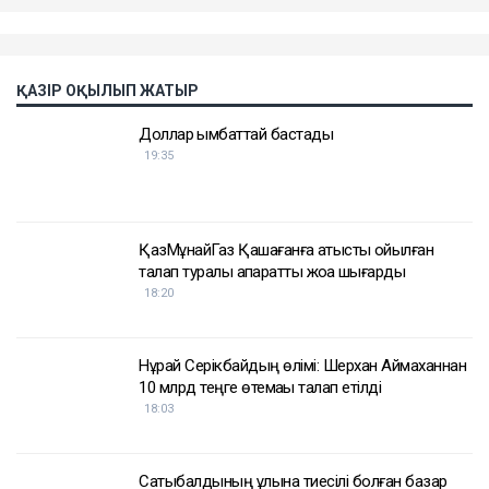
ҚАЗІР ОҚЫЛЫП ЖАТЫР
Доллар қымбаттай бастады
19:35
ҚазМұнайГаз Қашағанға қатысты қойылған
талап туралы ақпаратты жоққа шығарды
18:20
Нұрай Серікбайдың өлімі: Шерхан Аймаханнан
10 млрд теңге өтемақы талап етілді
18:03
Сатыбалдының ұлына тиесілі болған базар