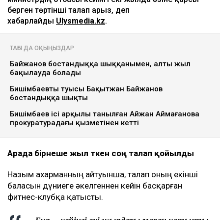
берген төртінші талап арыз, деп
хабарлайды
Ulysmedia.kz
.
ТАҒЫ ДА ОҚЫҢЫЗДАР
Байжанов бостандыққа шыққанымен, алты жыл
бақылауда болады
Бишімбаевтың туысы Бақытжан Байжанов
бостандыққа шықты
Бишімбаев ісі арқылы танылған Айжан Аймағанова
прокуратурадағы қызметінен кетті
Арада бірнеше жыл өткен соң талап қойылды
Назым Қахарманның айтуынша, талап оның екінші
баласын дүниеге әкелгеннен кейін басқарған
фитнес-клубқа қатысты.