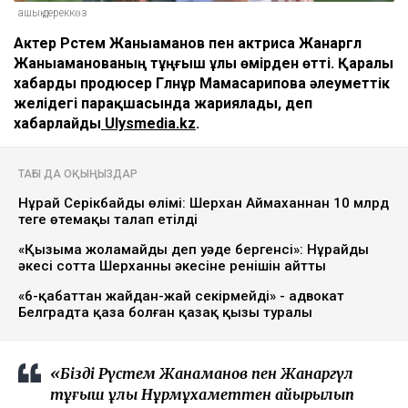
ашық дереккөз
Актер Рүстем Жаныаманов пен актриса Жанаргүл
Жаныаманованың тұңғыш ұлы өмірден өтті. Қаралы
хабарды продюсер Гүлнұр Мамасарипова әлеуметтік
желідегі парақшасында жариялады, деп
хабарлайды
Ulysmedia.kz
.
ТАҒЫ ДА ОҚЫҢЫЗДАР
Нұрай Серікбайдың өлімі: Шерхан Аймаханнан 10 млрд
теңге өтемақы талап етілді
«Қызыма жоламайды деп уәде бергенсің»: Нұрайдың
әкесі сотта Шерханның әкесіне ренішін айтты
«6-қабаттан жайдан-жай секірмейді» - адвокат
Белградта қаза болған қазақ қызы туралы
«Біздің Рүстем Жанаманов пен Жанаргүл
тұңғыш ұлы Нұрмұхаметтен айырылып