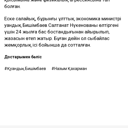
болған.
Еске салайық, бұрынғы ұлттық экономика министрі
Қуандық Бишімбаев Салтанат Нүкенованы өлтіргені
үшін 24 жылға бас бостандығынан айырылып,
жазасын өтеп жатыр. Бұған дейін ол сыбайлас
жемқорлық ісі бойынша да сотталған.
Достарыңмен бөліс
Қуандық Бишімбаев
Назым Қахарман