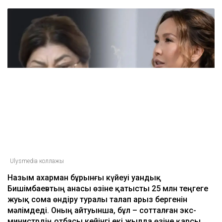
Ulysmedia коллажы
Назым Қахарман бұрынғы күйеуі Қуандық
Бишімбаевтың анасы өзіне қатысты 25 млн теңгеге
жуық сома өндіру туралы талап арыз бергенін
мәлімдеді. Оның айтуынша, бұл – сотталған экс-
министрдің отбасы кейінгі екі жылда өзіне қарсы