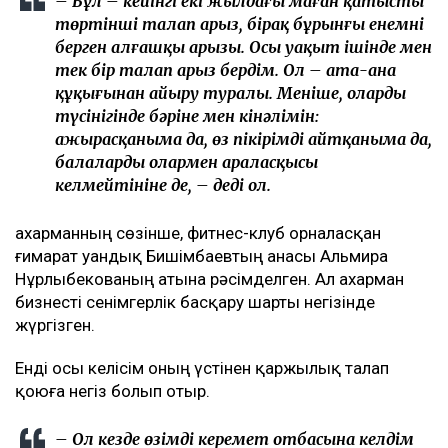
– Бұл – кейінгі екі жылдағы маған қатысты
төртінші талап арыз, бірақ бұрынғы енемнің
берген алғашқы арызы. Осы уақыт ішінде мен
тек бір талап арыз бердім. Ол – ата-ана
құқығынан айыру туралы. Меніңше, олардың
түсінігінде бәріне мен кінәлімін:
ажырасқаныма да, өз пікірімді айтқаныма да,
балалардың олармен араласқысы
келмейтініне де, – деді ол.
Қахарманның сөзінше, фитнес-клуб орналасқан
ғимарат Қуандық Бишімбаевтың анасы Альмира
Нұрлыбекованың атына рәсімделген. Ал Қахарман
бизнесті сенімгерлік басқару шарты негізінде
жүргізген.
Енді осы келісім оның үстінен қаржылық талап
қоюға негіз болып отыр.
– Ол кезде өзімді керемет отбасына келдім