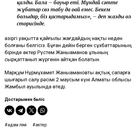
қалды. Бала – бауыр етің. Мұндай сәтте
жұбатар сөз табу да оңай емес. Бекем
болыңдар, біз қастарыңдамыз», – деп жазды ол
сторисінде.
Қазіргі уақытта қайғылы жағдайдың нақты неден
болғаны белгісіз. Бұған дейін берген сұхбаттарының
бірінде актер Рүстем Жаныаманов ұлының
сырқаттанып жүргенін айтқан болатын.
Марқұм Нұрмұхамет Жаныамановты ақтық сапарға
шығарып салу рәсімі 2 маусым күні Алматы облысы
Жамбыл ауылында өтеді.
Достарыңмен бөліс
адам өлімі
актер