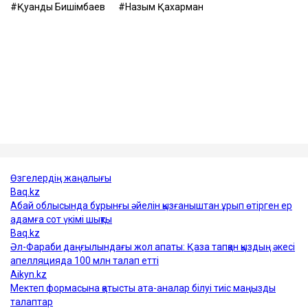
Қуандық Бишімбаев
Назым Қахарман