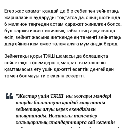
Егер жас азамат қандай да бір себеппен зейнетақы
жарналарын аударуды тоқтатса да, оның шотында
6 миллион теңгеден астам қаражат жиналған болса,
бұл қаржы инвестициялық табыстың арқасында
өсіп, зейнет жасына жеткенде ең төменгі зейнетақы
деңгейінен кем емес төлем алуға мүмкіндік береді
Зейнетақы қоры ТЖШ шамасы да болашақта
зейнетақы төлемдерінің мақсатты мөлшерін
қамтамасыз ету үшін қажетті есептік деңгейден
төмен болмауы тиіс екенін ескертті.
“Жастар үшін ТЖШ-ның жоғары мәндері
олардың болашақта қандай мақсатты
зейнетақы алуы керек екендігімен
анықталады. Нысаналы төлемдер
халықаралық стандарттарға сай келетін