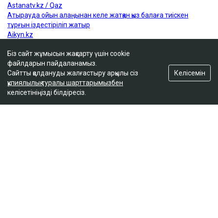
Біз сайт жұмысын жақсарту үшін cookie
файлдарын пайдаланамыз.
Келісемін
Сайтты қолдануды жалғастыру арқылы сіз
құпиялылық туралы шарттарымызбен
келісетініңізді білдіресіз.