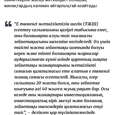
жинақтардың көлемін айтарлықтай азайтады.
“Ең төменгі жеткіліктілік шегін (ТЖШ)
есептеу салымшының қазіргі табысына емес,
оның болашақта алуы тиіс нысаналы
зейнетақысының көлеміне негізделеді. Ол үшін
тиісті жаста зейнетақы шотында болуы
керек және тіпті болашақта жарналар
аударылмаған күннің өзінде қарттық шақта
зейнетақы жинақтарының жеткілікті
сомасын қамтамасыз ете алатын ең төменгі
жинақ сомасы есептеледі. Мысалы, егер
салымшы 20 жаста болса, оның зейнетке
шығуына әлі 40 жылға жуық уақыт бар. Осы
кезеңде оның жинақтары инвестицияланып,
инвестициялық кіріс әкелуі және болашақ
зейнетақы төлемдерін қамтамасыз етуі
тиіс”, – делінген қор түсініктемесінде.