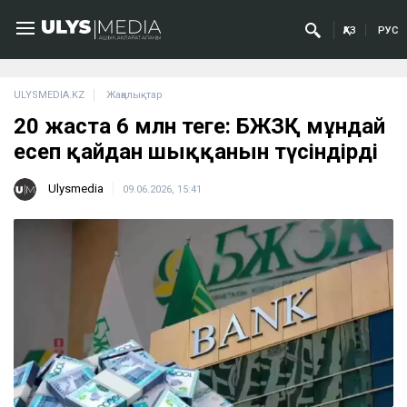
ҚАЗ
РУС
ULYSMEDIA.KZ
Жаңалықтар
20 жаста 6 млн теңге: БЖЗҚ мұндай
есеп қайдан шыққанын түсіндірді
Ulysmedia
09.06.2026, 15:41