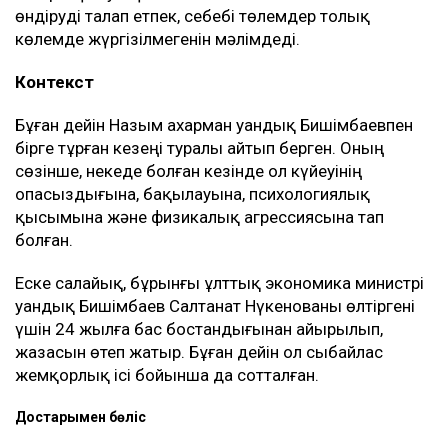
өндіруді талап етпек, себебі төлемдер толық
көлемде жүргізілмегенін мәлімдеді.
Контекст
Бұған дейін Назым Қахарман Қуандық Бишімбаевпен
бірге тұрған кезеңі туралы айтып берген. Оның
сөзінше, некеде болған кезінде ол күйеуінің
опасыздығына, бақылауына, психологиялық
қысымына және физикалық агрессиясына тап
болған.
Еске салайық, бұрынғы ұлттық экономика министрі
Қуандық Бишімбаев Салтанат Нүкенованы өлтіргені
үшін 24 жылға бас бостандығынан айырылып,
жазасын өтеп жатыр. Бұған дейін ол сыбайлас
жемқорлық ісі бойынша да сотталған.
Достарыңмен бөліс