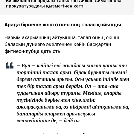
Бишімбаев ісі арқылы танылған Айжан Аймағанова
прокуратурадағы қызметінен кетті
Арада бірнеше жыл өткен соң талап қойылды
Назым Қахарманның айтуынша, талап оның екінші
баласын дүниеге әкелгеннен кейін басқарған
фитнес-клубқа қатысты.
– Бұл – кейінгі екі жылдағы маған қатысты
төртінші талап арыз, бірақ бұрынғы енемнің
берген алғашқы арызы. Осы уақыт ішінде мен
тек бір талап арыз бердім. Ол – ата-ана
құқығынан айыру туралы. Меніңше, олардың
түсінігінде бәріне мен кінәлімін:
ажырасқаныма да, өз пікірімді айтқаныма да,
балалардың олармен араласқысы
келмейтініне де, – деді ол.