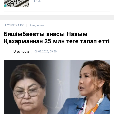
17:05
ULYSMEDIA.KZ
Жаңалықтар
Бишімбаевтың анасы Назым
Қахарманнан 25 млн теңге талап етті
Ulysmedia
06.08.2026, 09:30