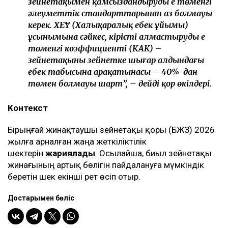
зейнетақымен қамсыздандырудың ең төменгі
әлеуметтік стандарттарынан аз болмауы
керек. ХЕҰ (Халықаралық еңбек ұйымы)
ұсынымына сәйкес, кірісті алмастырудың ең
төменгі коэффициенті (КАК) –
зейнетақының зейнетке шығар алдындағы
еңбек табысына арақатынасы – 40%-дан
төмен болмауы шарт”, – дейді қор өкілдері.
Контекст
Бірыңғай жинақтаушы зейнетақы қоры (БЖЗҚ) 2026
жылға арналған жаңа жеткіліктілік
шектерін
жариялады
. Осылайша, биыл зейнетақы
жинағының артық бөлігін пайдалануға мүмкіндік
беретін шек екінші рет өсіп отыр.
Достарыңмен бөліс