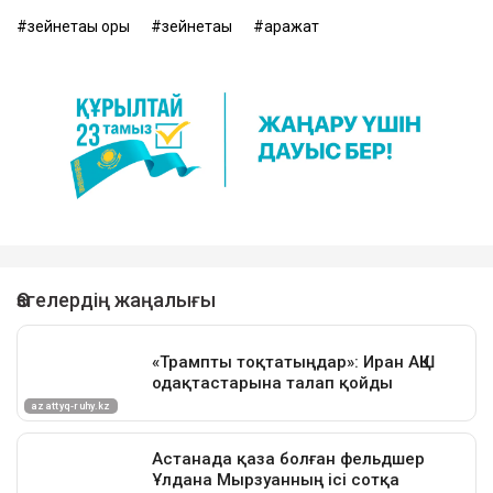
зейнетақы қоры
зейнетақы
қаражат