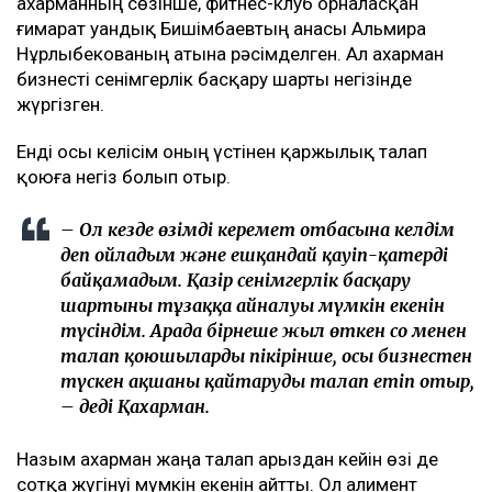
Қахарманның сөзінше, фитнес-клуб орналасқан
ғимарат Қуандық Бишімбаевтың анасы Альмира
Нұрлыбекованың атына рәсімделген. Ал Қахарман
бизнесті сенімгерлік басқару шарты негізінде
жүргізген.
Енді осы келісім оның үстінен қаржылық талап
қоюға негіз болып отыр.
– Ол кезде өзімді керемет отбасына келдім
деп ойладым және ешқандай қауіп-қатерді
байқамадым. Қазір сенімгерлік басқару
шартының тұзаққа айналуы мүмкін екенін
түсіндім. Арада бірнеше жыл өткен соң менен
талап қоюшылардың пікірінше, осы бизнестен
түскен ақшаны қайтаруды талап етіп отыр,
– деді Қахарман.
Назым Қахарман жаңа талап арыздан кейін өзі де
сотқа жүгінуі мүмкін екенін айтты. Ол алимент