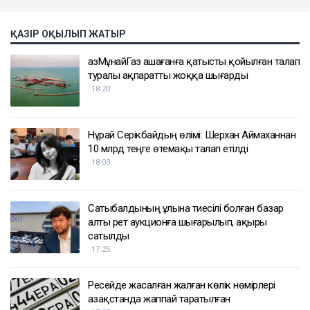
ҚАЗІР ОҚЫЛЫП ЖАТЫР
ҚазМұнайГаз Қашағанға қатысты қойылған талап
туралы ақпаратты жоққа шығарды
18:20
Нұрай Серікбайдың өлімі: Шерхан Аймаханнан
10 млрд теңге өтемақы талап етілді
18:03
Сатыбалдының ұлына тиесілі болған базар
алты рет аукционға шығарылып, ақыры
сатылды
17:25
Ресейде жасалған жалған көлік нөмірлері
Қазақстанда жаппай таратылған