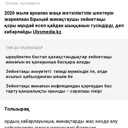
Коллаж: Ulysmedia.kz
2026 жылға арналған жаңа жеткіліктілік шектерін
жариялаған Бірыңғай жинақтаушы зейнетақы
қоры мұндай есеп қайдан шыққанын түсіндірді, деп
хабарлайды
Ulysmedia.kz
.
ТАҒЫ ДА ОҚЫҢЫЗДАР
Қыркүйектен бастап қазақстандықтар зейнетақы
жинағын өз қалауынша басқара алады
Зейнетақы аннуитеті: тиімді мүмкіндік пе, әлде
асығыс қабылданған шешім бе
Зейнетақы жинағын инфляциядан қорғаудан бас
тарту қаншалықты орынды – сарапшы пікірі
Толығырақ
Қордың хабарлауынша, жинақтарды жас кезде алу
зейнеткерлік жасқа жеткендегі болашақ