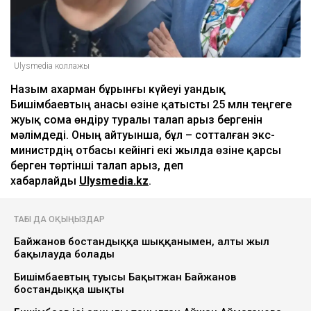
Ulysmedia коллажы
Назым Қахарман бұрынғы күйеуі Қуандық
Бишімбаевтың анасы өзіне қатысты 25 млн теңгеге
жуық сома өндіру туралы талап арыз бергенін
мәлімдеді. Оның айтуынша, бұл – сотталған экс-
министрдің отбасы кейінгі екі жылда өзіне қарсы
берген төртінші талап арыз, деп
хабарлайды
Ulysmedia.kz
.
ТАҒЫ ДА ОҚЫҢЫЗДАР
Байжанов бостандыққа шыққанымен, алты жыл
бақылауда болады
Бишімбаевтың туысы Бақытжан Байжанов
бостандыққа шықты