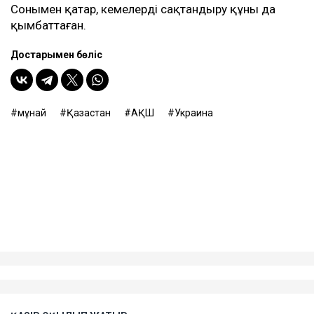
танкерлердің бір тәуліктегі табысы 400 мың
доллардан асты. Бұл - осы бағыттағы рекорд
көрсеткіш.
Бұған дейін Reuters шабуылдардан кейін Қазақстан
мұнайын тасымалдайтын танкерлер экипаждары
қауіпсіздік шараларын күшейте бастағанын жазған.
Теңізшілерге дрон шабуылы қаупі төнген кезде
кеменің қорғалған бөліктерінде болу ұсынылған. Ал
кеме иелеріне Қара теңіз порттарына кірмес бұрын
қауіп-қатерді мұқият бағалау керектігі ескертілген.
Танкер жалдау ақысы да апта сайын дерлік
қымбаттап келеді. Бұған дейін оның бір тәуліктегі
құны 200 мың доллардан сәл асатын деңгейден 300
мың доллардан жоғары көрсеткішке дейін өскен.
Сонымен қатар, кемелерді сақтандыру құны да
қымбаттаған.