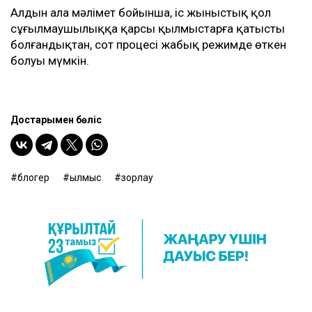
Алдын ала мәлімет бойынша, іс жыныстық қол
сұғылмаушылыққа қарсы қылмыстарға қатысты
болғандықтан, сот процесі жабық режимде өткен
болуы мүмкін.
Достарыңмен бөліс
блогер
қылмыс
зорлау