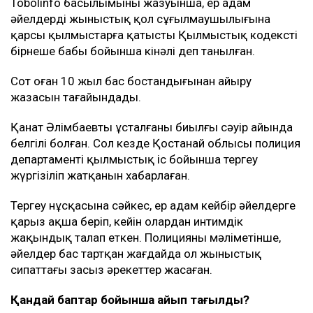
Tobolinfo басылымының жазуынша, ер адам
әйелдердің жыныстық қол сұғылмаушылығына
қарсы қылмыстарға қатысты Қылмыстық кодекстің
бірнеше бабы бойынша кінәлі деп танылған.
Сот оған 10 жыл бас бостандығынан айыру
жазасын тағайындады.
Қанат Әлімбаевтың ұсталғаны биылғы сәуір айында
белгілі болған. Сол кезде Қостанай облысы полиция
департаменті қылмыстық іс бойынша тергеу
жүргізіліп жатқанын хабарлаған.
Тергеу нұсқасына сәйкес, ер адам кейбір әйелдерге
қарыз ақша беріп, кейін олардан интимдік
жақындық талап еткен. Полицияның мәліметінше,
әйелдер бас тартқан жағдайда ол жыныстық
сипаттағы заңсыз әрекеттер жасаған.
Қандай баптар бойынша айып тағылды?