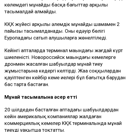
Алайда бірнеше шарт бар. Кемелер Ресей мұнайын
немесе Ресейдің басқа да жүгін тасымалдамауы,
Украина санкциясына ілікпеуі және Ресей
азаматтары мен компанияларына тиесілі болмауы
керек.
Бұған қоса, Украина жүк тасымалдаушы
компаниялармен байланыс орнататын арнайы
арналар ашқан. Кеме иелері сол арқылы қауіпсіз өту
үшін өз кемелері туралы мәліметті алдын ала жібере
алады.
Бұл Қазақстан үшін неліктен маңызды?
КҚК Қазақстан мұнайын сыртқа шығарудың негізгі
бағыты болып қала береді. Қазақстан әзірге мұндай
көлемдегі мұнайды басқа бағыттар арқылы
тасымалдай алмайды.