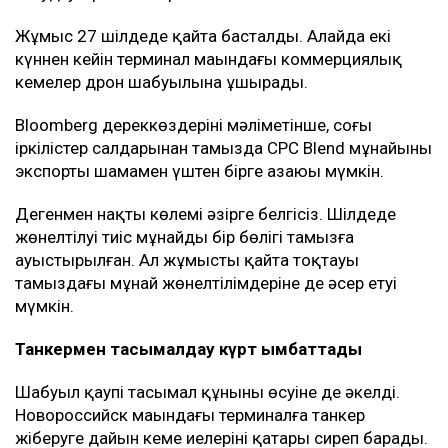
КҚК жүйесі арқылы әлемдік мұнайдың шамамен 2
пайызы тасымалданады. Оның едәуір бөлігі
Еуропадағы сатып алушыларға жөнелтіледі.
Кейінгі апталарда терминал маңындағы жағдай күрт
шиеленісті. Новороссийск маңындағы кемелерге
дронмен жасалған шабуылдар мұнай тиеу
жұмыстарына кедергі келтірді. Жаңа соққылардан
қауіптенген кейбір кеме иелері бұл бағытқа барудан
бас тарта бастаған.
Мұнай тасымалына әсер етті
20 шілдеден басталған аптадағы шабуылдардан
кейін америкалық компаниялар жалдаған
коммерциялық кемелер КҚК терминалында мұнай
тиеуді уақытша тоқтатты.
Жұмыс 27 шілдеде қайта басталды. Алайда екі
күннен кейін терминал маңындағы коммерциялық