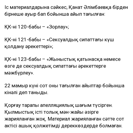
Іс материалдарына сәйкес, Қанат Әлімбаевқа бірден
бірнеше ауыр бап бойынша айып тағылған:
ҚК-нің 120-бабы – «Зорлау»;
ҚК-нің 121-бабы – «Сексуалдық сипаттағы күш
қолдану әрекеттері»;
ҚК-нің 123-бабы – «Жыныстық қатынасқа немесе
өзге де сексуалдық сипаттағы әрекеттерге
мәжбүрлеу».
22 мамыр күні сот оны тағылған айыптар бойынша
кінәлі деп таныды.
Қорғау тарапы апелляциялық шағым түсірген.
Қылмыстық істің толық мән-жайы әзірге
жарияланған жоқ. Материал жарияланған сәтте сот
актісі ашық қолжетімді дереккөздерде болмаған.