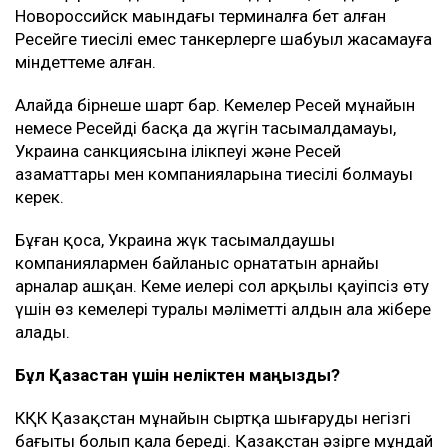
ТАҒЫ ДА ОҚЫҢЫЗДАР
Маңғыстаудағы мұнай кен орнында өрт шықты: не
белгілі?
Түркия Ресей мен Украинаға Қара теңіздегі кемелерге
шабуылды тоқтатуды ұсынды
Иран Ормуз бұғазын ашу үшін АҚШ-қа бірқатар шарт
қойды
Мән-жайы
Басылым деректеріне сүйенсек, мұндай келісім
АҚШ-тың жоғары лауазымды өкілдері мен Украина
басшылығы арасындағы келіссөздерден кейін
жасалған.
Киев Қара теңіздегі КҚК нысандарына, сондай-ақ,
Новороссийск маңындағы терминалға бет алған
Ресейге тиесілі емес танкерлерге шабуыл жасамауға
міндеттеме алған.