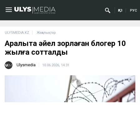
ҚАЗ
РУС
ULYSMEDIA.KZ
Жаңалықтар
Арқалықта әйел зорлаған блогер 10
жылға сотталды
Ulysmedia
10.06.2026, 14:31