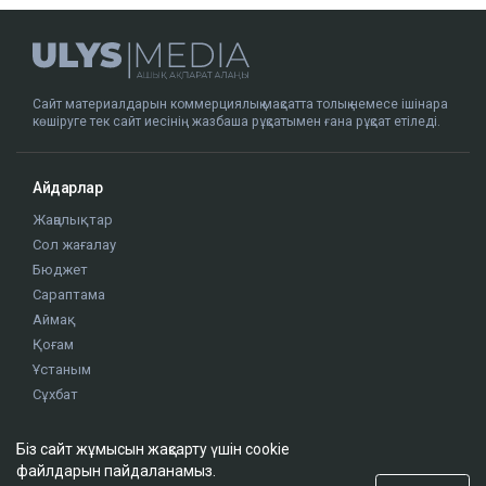
ҚАЗІР ОҚЫЛЫП ЖАТЫР
Азаптау туралы шағым түскен: Ақтастағы
Біз сайт жұмысын жақсарту үшін cookie
психиатриялық аурухана тексерілді
файлдарын пайдаланамыз.
16:17