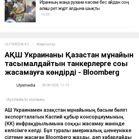
ҚАЗІР ОҚЫЛЫП ЖАТЫР
Азаптау туралы шағым түскен: Ақтастағы
психиатриялық аурухана тексерілді
16:17
Қазақстанда 10 тамызда 43 градусқа дейін
күн ысиды
16:14
Ақмола облысында кәсіпкерден 30 млн теңге
бопсалаған жаттықтырушы ұсталды
15:36
Иранның жаңа рухани көсемі бес айдан соң
алғаш рет жұрт алдына шықты
15:03