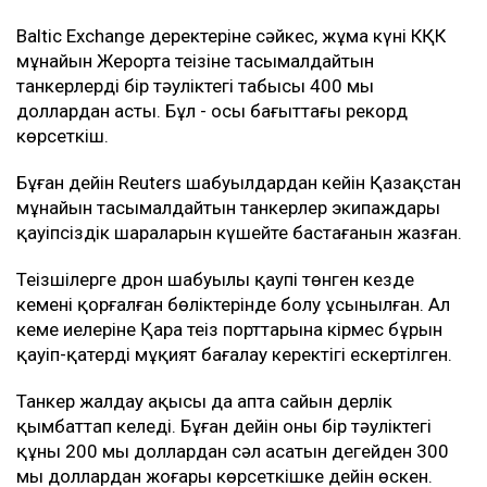
кемелер дрон шабуылына ұшырады.
Bloomberg дереккөздерінің мәліметінше, соңғы
іркілістер салдарынан тамызда CPC Blend мұнайының
экспорты шамамен үштен бірге азаюы мүмкін.
Дегенмен нақты көлемі әзірге белгісіз. Шілдеде
жөнелтілуі тиіс мұнайдың бір бөлігі тамызға
ауыстырылған. Ал жұмыстың қайта тоқтауы
тамыздағы мұнай жөнелтілімдеріне де әсер етуі
мүмкін.
Танкермен тасымалдау күрт қымбаттады
Шабуыл қаупі тасымал құнының өсуіне де әкелді.
Новороссийск маңындағы терминалға танкер
жіберуге дайын кеме иелерінің қатары сиреп барады.
Baltic Exchange деректеріне сәйкес, жұма күні КҚК
мұнайын Жерорта теңізіне тасымалдайтын