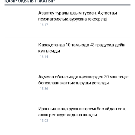
Достарыңмен бөліс
мұнай
Қазақстан
АҚШ
Украина