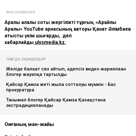
Фото shutterstock
Арқалық қалалық соты жергілікті тұрғын, «Aрайлы
Арқалық» YouTube арнасының авторы Қанат Әлімбаев
қатысты үкім шығарды, деп
хабарлайды
ulysmedia.kz.
ТАҒЫ ДА ОҚЫҢЫЗДАР
Желіде балағат сөз айтып, әдепсіз видео жариялаған
блогер жауапқа тартылды
Қайсар Қамза жеті жылға сотталуы мүмкін - Бас
прокуратура
Танымал блогер Қайсар Қамза Қазақстанға
экстрадицияланады
Оқиғаның мән-жайы