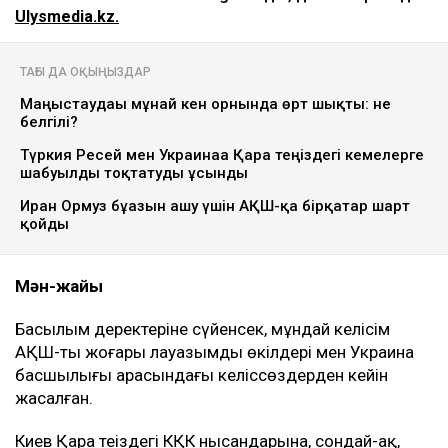
ULYSMEDIA.KZ
Жаңалықтар
АҚШ Украинаны Қазақстан мұнайын
тасымалдайтын танкерлерге соққы
жасамауға көндірді - Bloomberg
Ulysmedia
08.08.2026, 11:19
Ulysmedia.kz коллажы
АҚШ Украинамен Қазақстан мұнайының басым бөлігі
экспортталатын Каспий құбыр консорциумының
(КҚК) инфрақұрылымына соққы жасамау жөнінде
келісімге келді. Бұл туралы америкалық шенеунікке
сілтеме жасаған Bloomberg жазды, деп хабарлайды
Ulysmedia.kz.