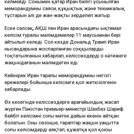
келмейді. Сонымен қатар Иран билігі ұсынылған
меморандумның саяси, құқықтық және техникалық
тұстарын әлі де жан-жақты зерделеп жатыр.
Еске салсақ, АҚШ пен Иран арасындағы ықтимал
келісім туралы мәлімдемелер 11 маусымнан бері
айтылып келеді. Сол кезде Дональд Трамп Иран
нысандарына жоспарланған соққылардың
тоқтатылғанын хабарлап, келіссөздердің оң нәтижеге
жақындағанын мәлімдеген еді.
Кейінірек Иран тарапы меморандумның негізгі
ережелері бойынша келісімге қол жеткізілгенін
хабарлады.
Өз кезегінде келіссөздерге арағайындық жасап
жүрген Пәкістан премьер-министрі Шахбаз Шариф
бейбіт келісімнің соңғы мәтіні дайын екенін айтқан
болатын. Оның сөзінше, тараптар жақын уақытта
соңғы келісімдерді аяқтап, құжатқа қол қоюы