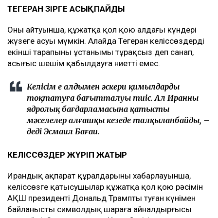
ТЕГЕРАН ӘЗІРГЕ АСЫҚПАЙДЫ
Оның айтуынша, құжатқа қол қою алдағы күндері
жүзеге асуы мүмкін. Алайда Тегеран келіссөздердің
екінші тарапының ұстанымы тұрақсыз деп санап,
асығыс шешім қабылдауға ниетті емес.
Келісім ең алдымен әскери қимылдарды
тоқтатуға бағытталуы тиіс. Ал Иранның
ядролық бағдарламасына қатысты
мәселелер алғашқы кезеңде талқыланбайды, –
деді Эсмаил Бағаи.
КЕЛІССӨЗДЕР ЖҮРІП ЖАТЫР
Ирандық ақпарат құралдарының хабарлауынша,
келіссөзге қатысушылар құжатқа қол қою рәсімін
АҚШ президенті Дональд Трамптың туған күнімен
байланысты символдық шараға айналдырғысы