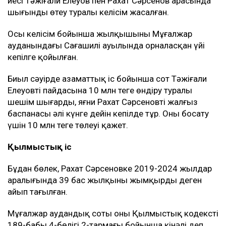
иесі Тәжіғали Елеуов пен Рахат Сәрсенов арасында
шығынды өтеу туралы келісім жасалған.
Осы келісім бойынша жылқышының Мұғалжар
ауданындағы Сағашилі ауылында орналасқан үйі
кепілге қойылған.
Биыл сәуірде азаматтық іс бойынша сот Тәжіғали
Елеуовтің пайдасына 10 млн теңге өндіру туралы
шешім шығарды, яғни Рахат Сәрсеновтің жалғыз
баспанасы әлі күнге дейін кепілде тұр. Оны босату
үшін 10 млн теңге төлеуі қажет.
Қылмыстық іс
Бұдан бөлек, Рахат Сәрсеновке 2019-2024 жылдар
аралығында 39 бас жылқыны жымқырды деген
айып тағылған.
Мұғалжар аудандық соты оны Қылмыстық кодекстің
189-бабы 4-бөлігі 2-тармағы бойынша кінәлі деп