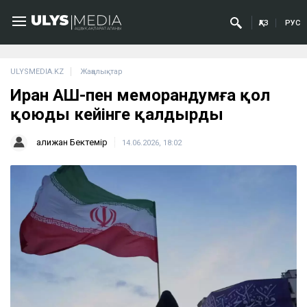
ҚАЗ
РУС
ULYSMEDIA.KZ
Жаңалықтар
Иран АҚШ-пен меморандумға қол
қоюды кейінге қалдырды
Қалижан Бектемір
14.06.2026, 18:02