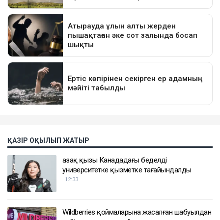
ҚАЗІР ОҚЫЛЫП ЖАТЫР
Қазақ қызы Канададағы беделді
университетке қызметке тағайындалды
12:33
Wildberries қоймаларына жасалған шабуылдан