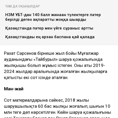
ТАҒЫ ДА ОҚЫҢЫЗДАР
НЗМ ҰБТ-дан 140 балл жинаған түлектерге пәтер
берілді деген ақпаратты жоққа шығарды
Қазақстанда пәтер мен үйге сұраныс артты
Қазақстандағы ең арзан баспана қай қалада
Рахат Сәрсенов бірнеше жыл бойы Мұғалжар
ауданындағы «Тайбурыл» шаруа қожалығында
жылқышы болып жұмыс істеген. Оның аты 2019-
2024 жылдар аралығында жоғалған жылқыларға
қатысты екі сот ісінде аталған.
Мән-жай
Сот материалдарына сәйкес, 2018 жылы
шаруашылықта 60 бас жылқы жоғалып, шығын 10
млн теңге деп көрсетілген. Кейін шаруа қожалығының