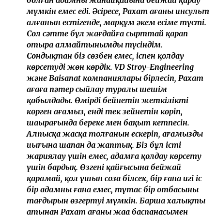
болған адамның жанайқайына бейжай қарау
мүмкін емес еді. Әсіресе, Рахат ағаның инсульт
алғанын естігенде, марқұм әкем есіме түсті.
Сол сәтте бұл жағдайға сырттай қарап
отыра алмайтынымды түсіндім.
Сондықтан біз сөзбен емес, іспен қолдау
көрсетуді жөн көрдік. VD Stroy-Engineering
және Baisanat компаниялары бірлесіп, Рахат
ағаға пәтер сыйлау туралы шешім
қабылдады. Өмірдің бейнетін жеткілікті
көрген ағамыз, енді тек зейнетін көріп,
шаңырағында береке мен бақыт кетпесін.
Алпысқа жасқа толғанын ескеріп, ағамыздың
иығына шапан да жаптық. Біз бұл істі
жариялау үшін емес, адамға қолдау көрсету
үшін бардық. Өзгенің қайғысына бейжай
қарамай, қол ұшын соза білсек, бір ғана игі іс
бір адамның ғана емес, тұтас бір отбасының
тағдырын өзгертуі мүмкін. Барша халықтың
атынан Рахат ағаны жаңа баспанасымен