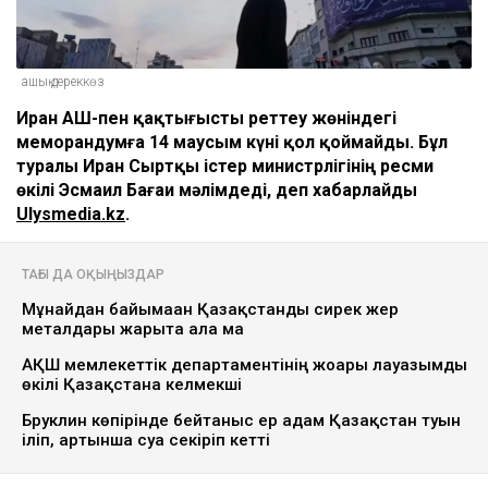
ашық дереккөз
Иран АҚШ-пен қақтығысты реттеу жөніндегі
меморандумға 14 маусым күні қол қоймайды. Бұл
туралы Иран Сыртқы істер министрлігінің ресми
өкілі Эсмаил Бағаи мәлімдеді, деп хабарлайды
Ulysmedia.kz
.
ТАҒЫ ДА ОҚЫҢЫЗДАР
Мұнайдан байымаған Қазақстанды сирек жер
металдары жарыта ала ма
АҚШ мемлекеттік департаментінің жоғары лауазымды
өкілі Қазақстанға келмекші
Бруклин көпірінде бейтаныс ер адам Қазақстан туын
іліп, артынша суға секіріп кетті