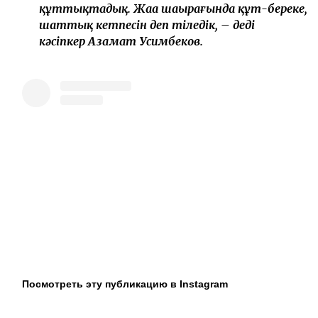
құттықтадық. Жаңа шаңырағында құт-береке,
шаттық кетпесін деп тіледік, – деді
кәсіпкер Азамат Усимбеков.
Посмотреть эту публикацию в Instagram