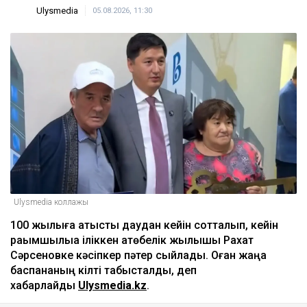
Ulysmedia
05.08.2026, 11:30
Ulysmedia коллажы
100 жылқыға қатысты даудан кейін сотталып, кейін
рақымшылыққа іліккен ақтөбелік жылқышы Рахат
Сәрсеновке кәсіпкер пәтер сыйлады. Оған жаңа
баспананың кілті табысталды, деп
хабарлайды
Ulysmedia.kz
.