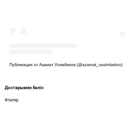
Публикация от Азамат Усимбеков (@azamat_ussimbekov)
Достарыңмен бөліс
пәтер