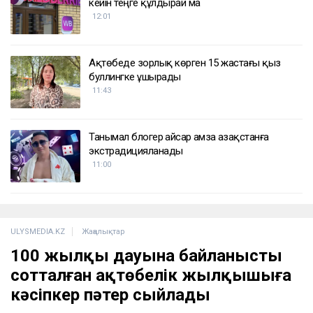
кейін теңге құлдырай ма
12:01
Ақтөбеде зорлық көрген 15 жастағы қыз
буллингке ұшырады
11:43
Танымал блогер Қайсар Қамза Қазақстанға
экстрадицияланады
11:00
ULYSMEDIA.KZ
Жаңалықтар
100 жылқы дауына байланысты
сотталған ақтөбелік жылқышыға
кәсіпкер пәтер сыйлады