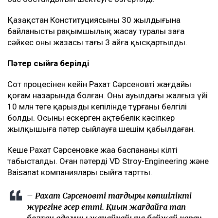
Қазақстан Конституциясының 30 жылдығына
байланысты рақымшылық жасау туралы заңға
сәйкес оның жазасы тағы 3 айға қысқартылды.
Пәтер сыйға берілді
Сот процесінен кейін Рахат Сәрсеновтің жағдайы
қоғам назарында болған. Оның ауылдағы жалғыз үйі
10 млн теңге қарыздың кепілінде тұрғаны белгілі
болды. Осыны ескерген ақтөбелік кәсіпкер
жылқышыға пәтер сыйлауға шешім қабылдаған.
Кеше Рахат Сәрсеновке жаңа баспананың кілті
табысталды. Оған пәтерді VD Stroy-Engineering және
Baisanat компаниялары сыйға тартты.
– Рахат Сәрсеновтің тағдыры көпшіліктің
жүрегіне әсер етті. Қиын жағдайға тап