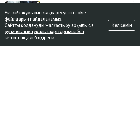
Біз сайт жұмысын жақсарту үшін cookie
файлдарын пайдаланамыз.
Келісемін
Сайтты қолдануды жалғастыру арқылы сіз
құпиялылық туралы шарттарымызбен
келісетініңізді білдіресіз.
ҚАЗІР ОҚЫЛЫП ЖАТЫР
Қазақ қызы Канададағы беделді
университетке қызметке тағайындалды
12:33