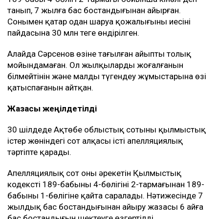
танып, 7 жылға бас бостандығынан айырған.
Сонымен қатар одан шаруа қожалығының иесінің
пайдасына 30 млн теңге өндірілген.
Алайда Сәрсенов өзіне тағылған айыпты толық
мойындамаған. Ол жылқылардың жоғалғанын
білмейтінін және малды түгендеу жұмыстарына өзі
қатыспағанын айтқан.
Жазасы жеңілдетілді
30 шілдеде Ақтөбе облыстық сотының қылмыстық
істер жөніндегі сот алқасы істі апелляциялық
тәртіпте қарады.
Апелляциялық сот оның әрекетін Қылмыстық
кодекстің 189-бабының 4-бөлігінің 2-тармағынан 189-
бабының 1-бөлігіне қайта саралады. Нәтижесінде 7
жылдық бас бостандығынан айыру жазасы 6 айға
бас бостандығын шектеуге өзгертілді.