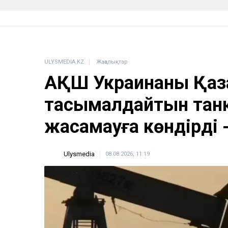
ULYSMEDIA.KZ
Жаңалықтар
АҚШ Украинаны Қаза
тасымалдайтын танке