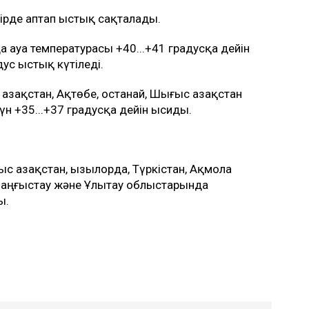
ірде аптап ыстық сақталады.
ауа температурасы +40...+41 градусқа дейін
дус ыстық күтіледі.
Қазақстан, Ақтөбе, Қостанай, Шығыс Қазақстан
 +35...+37 градусқа дейін ысиды.
 Қазақстан, Қызылорда, Түркістан, Ақмола
 Маңғыстау және Ұлытау облыстарында
ы.