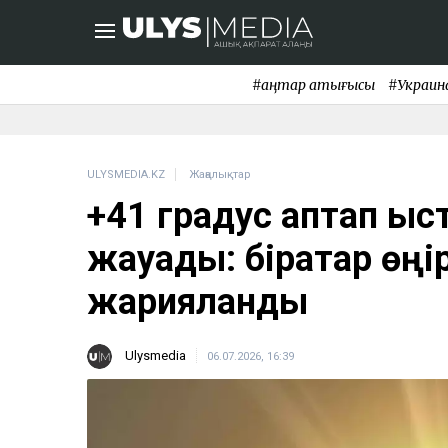
#қаңтар қақтығысы
#Украин
ULYSMEDIA.KZ
Жаңалықтар
+41 градус аптап ыст
жауады: бірқатар өңі
жарияланды
Ulysmedia
06.07.2026, 16:39