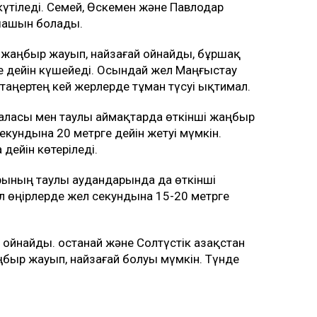
күтіледі. Семей, Өскемен және Павлодар
-шашын болады.
 жаңбыр жауып, найзағай ойнайды, бұршақ
ге дейін күшейеді. Осындай жел Маңғыстау
таңертең кей жерлерде тұман түсуі ықтимал.
аласы мен таулы аймақтарда өткінші жаңбыр
екундына 20 метрге дейін жетуі мүмкін.
дейін көтеріледі.
рының таулы аудандарында да өткінші
л өңірлерде жел секундына 15-20 метрге
ойнайды. Қостанай және Солтүстік Қазақстан
быр жауып, найзағай болуы мүмкін. Түнде