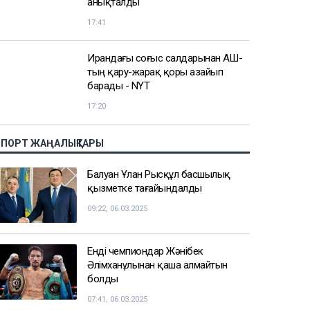
18:57
BTS-тің концертіне тур алған 100-ге
жуық адам қазақстандық
туроператорға шағымданды
18:20
Атырауда балаға қол көтерді деген
тәрбиеші бұрын сотталғаны
анықталды
17:41
Ирандағы соғыс салдарынан АҚШ-
тың қару-жарақ қоры азайып
барады - NYT
17:20
СПОРТ ЖАҢАЛЫҚТАРЫ