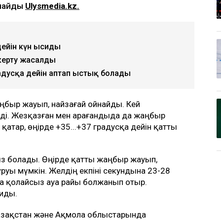
рлайды
Ulysmedia.kz.
дейін күн ысиды
керту жасалды
радусқа дейін аптап ыстық болады
ңбыр жауып, найзағай ойнайды. Кей
ді. Жезқазған мен Қарағандыда да жаңбыр
қатар, өңірде +35...+37 градусқа дейін қатты
з болады. Өңірде қатты жаңбыр жауып,
ұруы мүмкін. Желдің екпіні секундына 23-28
да қолайсыз ауа райы болжанып отыр.
сиды.
 Қазақстан және Ақмола облыстарында