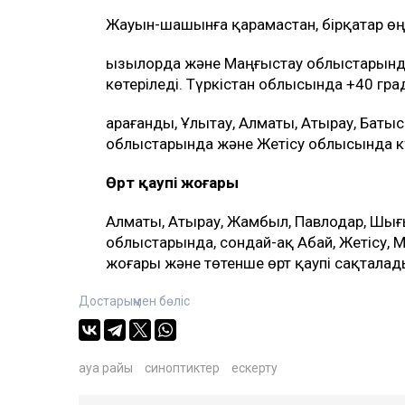
Жауын-шашынға қарамастан, бірқатар өң
Қызылорда және Маңғыстау облыстарында 
көтеріледі. Түркістан облысында +40 гра
Қарағанды, Ұлытау, Алматы, Атырау, Батыс 
облыстарында және Жетісу облысында күн
Өрт қаупі жоғары
Алматы, Атырау, Жамбыл, Павлодар, Шығыс
облыстарында, сондай-ақ Абай, Жетісу,
жоғары және төтенше өрт қаупі сақталад
Достарыңмен бөліс
ауа райы
синоптиктер
ескерту