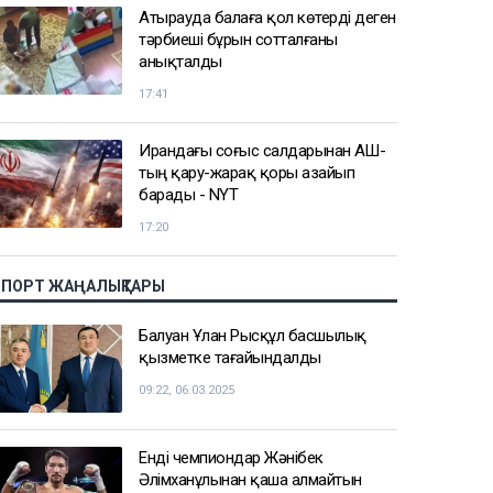
Атырауда балаға қол көтерді деген
тәрбиеші бұрын сотталғаны
анықталды
17:41
Ирандағы соғыс салдарынан АҚШ-
тың қару-жарақ қоры азайып
барады - NYT
17:20
СПОРТ ЖАҢАЛЫҚТАРЫ
Балуан Ұлан Рысқұл басшылық
қызметке тағайындалды
09:22, 06.03.2025
Енді чемпиондар Жәнібек
Әлімханұлынан қаша алмайтын