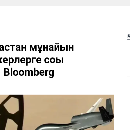
Қ
қстан мұнайын
рлерге соққы