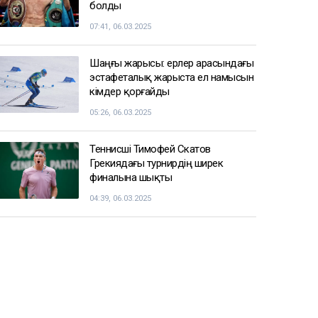
болды
07:41, 06.03.2025
Шаңғы жарысы: ерлер арасындағы
эстафеталық жарыста ел намысын
кімдер қорғайды
05:26, 06.03.2025
Теннисші Тимофей Скатов
Грекиядағы турнирдің ширек
финалына шықты
04:39, 06.03.2025