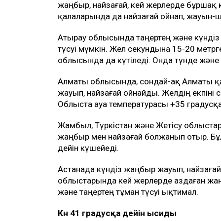
жаңбыр, найзағай, кей жерлерде бұршақ 
қалаларында да найзағай ойнап, жауын
Атырау облысында таңертең және күндіз
түсуі мүмкін. Жел секундына 15-20 метр
облысында да күтіледі. Онда түнде және 
Алматы облысында, сондай-ақ Алматы қ
жауып, найзағай ойнайды. Желдің екпіні с
Облыста ауа температурасы +35 градусқа 
Жамбыл, Түркістан және Жетісу облыста
жаңбыр мен найзағай болжанып отыр. Бұ
дейін күшейеді.
Астанада күндіз жаңбыр жауып, найзағай 
облыстарында кей жерлерде аздаған жаң
және таңертең тұман түсуі ықтимал.
Күн 41 градусқа дейін ысиды