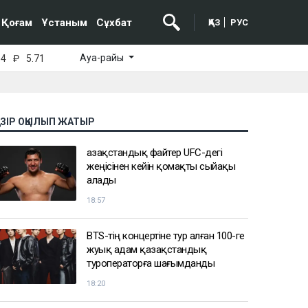
Қоғам
Ұстаным
Сұхбат
ҚАЗ
РУС
Ауа-райы
64
₽
5.71
АЗІР ОҚЫЛЫП ЖАТЫР
Қазақстандық файтер UFC-дегі
жеңісінен кейін қомақты сыйақы
алады
18:57
BTS-тің концертіне тур алған 100-ге
жуық адам қазақстандық
туроператорға шағымданды
18:20