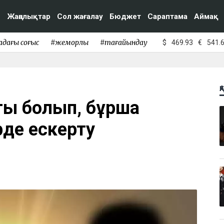
Жаңалықтар
Сол жағалау
Бюджет
Сараптама
Аймақ
адағы соғыс
#жемқорлық
#тағайындау
$
469.93
€
541.
Қ
ық болып, бұршақ
рде ескерту