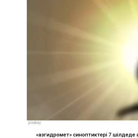
pixabay
«Қазгидромет» синоптиктері 7 шілдеде 