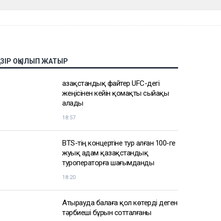
АЗІР ОҚЫЛЫП ЖАТЫР
Қазақстандық файтер UFC-дегі
жеңісінен кейін қомақты сыйақы
алады