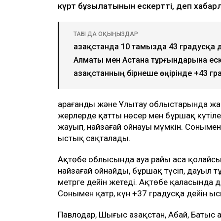
күрт бұзылатынын ескертті, деп хаба
ТАҒЫ ДА ОҚЫҢЫЗДАР
Қазақстанда 10 тамызда 43 градусқа 
Алматы мен Астана тұрғындарына ес
Қазақстанның бірнеше өңірінде +43 г
Қарағанды және Ұлытау облыстарында жа
жерлерде қатты нөсер мен бұршақ күтіле
жауып, найзағай ойнауы мүмкін. Сонымен 
ыстық сақталады.
Ақтөбе облысында ауа райы аса қолайсы
найзағай ойнайды, бұршақ түсіп, дауыл т
метрге дейін жетеді. Ақтөбе қаласында 
Сонымен қатр, күн +37 градусқа дейін ы
Павлодар, Шығыс Қазақстан, Абай, Батыс