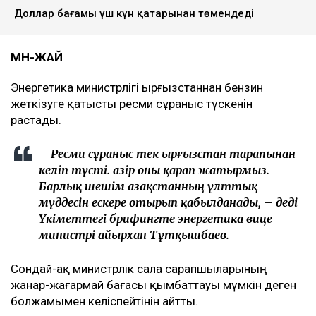
Доллар бағамы үш күн қатарынан төмендеді
МӘН-ЖАЙ
Энергетика министрлігі Қырғызстаннан бензин
жеткізуге қатысты ресми сұраныс түскенін
растады.
– Ресми сұраныс тек Қырғызстан тарапынан
келіп түсті. Қазір оны қарап жатырмыз.
Барлық шешім Қазақстанның ұлттық
мүддесін ескере отырып қабылданады, – деді
Үкіметтегі брифингте энергетика вице-
министрі Қайырхан Тұтқышбаев.
Сондай-ақ министрлік сала сарапшыларының
жанар-жағармай бағасы қымбаттауы мүмкін деген
болжамымен келіспейтінін айтты.