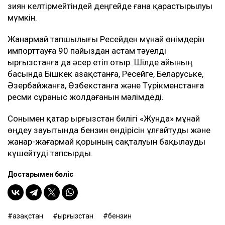
зиян келтірмейтіндей деңгейде ғана қарастырылуы
мүмкін.
Жанармай тапшылығы Ресейден мұнай өнімдерін
импорттауға 90 пайыздан астам тәуелді
Қырғызстанға да әсер етіп отыр. Шілде айының
басында Бішкек Қазақстанға, Ресейге, Беларуське,
Әзербайжанға, Өзбекстанға және Түрікменстанға
ресми сұраныс жолдағанын мәлімдеді.
Сонымен қатар Қырғызстан билігі «Жунда» мұнай
өңдеу зауытында бензин өндірісін ұлғайтуды және
жанар-жағармай қорының сақталуын бақылауды
күшейтуді тапсырды.
Достарыңмен бөліс
Қазақстан
Қырғызстан
бензин