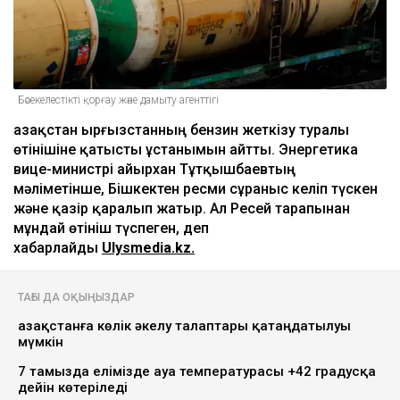
Бәсекелестікті қорғау және дамыту агенттігі
Қазақстан Қырғызстанның бензин жеткізу туралы
өтінішіне қатысты ұстанымын айтты. Энергетика
вице-министрі Қайырхан Тұтқышбаевтың
мәліметінше, Бішкектен ресми сұраныс келіп түскен
және қазір қаралып жатыр. Ал Ресей тарапынан
мұндай өтініш түспеген, деп
хабарлайды
Ulysmedia.kz.
ТАҒЫ ДА ОҚЫҢЫЗДАР
Қазақстанға көлік әкелу талаптары қатаңдатылуы
мүмкін
7 тамызда елімізде ауа температурасы +42 градусқа
дейін көтеріледі