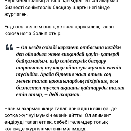
Нұрлыбекованың атына рәсімделген. Ал Қахарман
бизнесті сенімгерлік басқару шарты негізінде
жүргізген.
Енді осы келісім оның үстінен қаржылық талап
қоюға негіз болып отыр.
– Ол кезде өзімді керемет отбасына келдім
деп ойладым және ешқандай қауіп-қатерді
байқамадым. Қазір сенімгерлік басқару
шартының тұзаққа айналуы мүмкін екенін
түсіндім. Арада бірнеше жыл өткен соң
менен талап қоюшылардың пікірінше, осы
бизнестен түскен ақшаны қайтаруды талап
етіп отыр, – деді Қахарман.
Назым Қахарман жаңа талап арыздан кейін өзі де
сотқа жүгінуі мүмкін екенін айтты. Ол алимент
өндіруді талап етпек, себебі төлемдер толық
көлемде жүргізілмегенін мәлімдеді.