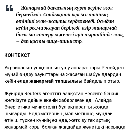
– Жанармай бағасының күрт өсуіне жол
бермейміз. Сондықтан Қырғызстанның
өтініші жан-жақты зерделенеді. Осыдан
кейін ресми жауап беріледі. Қазір жанармай
бағасын көтеру мәселесі күн тәртібінде жоқ,
– деп қосты вице-министр.
КОНТЕКСТ
Украинаның ұшқышсыз ұшу аппараттары Ресейдегі
мұнай өңдеу зауыттарына жасаған шабуылдардан
кейін елде
жанармай тапшылығы
байқалып отыр.
Жуырда Reuters агенттігі Қазақстан Ресейге бензин
жеткізуге дайын екенін хабарлаған еді. Алайда
Энергетика министрлігі бұл ақпаратты жоққа
шығарды. Ведомствоның мәліметінше, мұндай
өтініш түскен күннің өзінде, жеткізу тек артық
жанармай қоры болған жағдайда және ішкі нарыққа