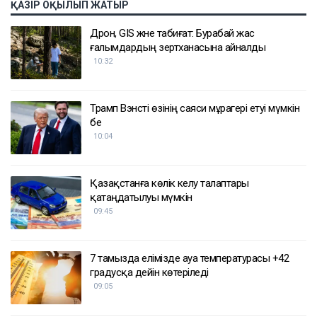
ҚАЗІР ОҚЫЛЫП ЖАТЫР
Дрон, GIS және табиғат: Бурабай жас
ғалымдардың зертханасына айналды
10:32
Трамп Вэнсті өзінің саяси мұрагері етуі мүмкін
бе
10:04
Қазақстанға көлік әкелу талаптары
қатаңдатылуы мүмкін
09:45
7 тамызда елімізде ауа температурасы +42
градусқа дейін көтеріледі
09:05