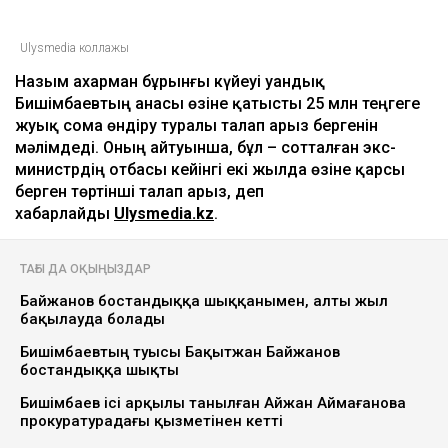
Ulysmedia коллажы
Назым Қахарман бұрынғы күйеуі Қуандық
Бишімбаевтың анасы өзіне қатысты 25 млн теңгеге
жуық сома өндіру туралы талап арыз бергенін
мәлімдеді. Оның айтуынша, бұл – сотталған экс-
министрдің отбасы кейінгі екі жылда өзіне қарсы
берген төртінші талап арыз, деп
хабарлайды
Ulysmedia.kz
.
ТАҒЫ ДА ОҚЫҢЫЗДАР
Байжанов бостандыққа шыққанымен, алты жыл
бақылауда болады
Бишімбаевтың туысы Бақытжан Байжанов
бостандыққа шықты
Бишімбаев ісі арқылы танылған Айжан Аймағанова
прокуратурадағы қызметінен кетті