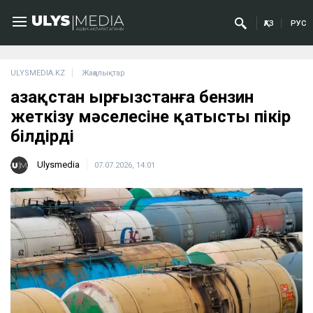
ҚАЗ
РУС
ULYSMEDIA.KZ
Жаңалықтар
Қазақстан Қырғызстанға бензин
жеткізу мәселесіне қатысты пікір
білдірді
Ulysmedia
07.07.2026, 14:01