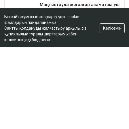
Біз сайт жұмысын жақсарту үшін cookie
файлдарын пайдаланамыз.
Келісемін
Сайтты қолдануды жалғастыру арқылы сіз
құпиялылық туралы шарттарымызбен
келісетініңізді білдіресіз.
ҚАЗІР ОҚЫЛЫП ЖАТЫР