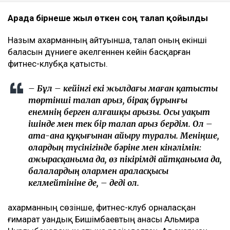
Арада бірнеше жыл өткен соң талап қойылды
Назым Қахарманның айтуынша, талап оның екінші
баласын дүниеге әкелгеннен кейін басқарған
фитнес-клубқа қатысты.
– Бұл – кейінгі екі жылдағы маған қатысты
төртінші талап арыз, бірақ бұрынғы
енемнің берген алғашқы арызы. Осы уақыт
ішінде мен тек бір талап арыз бердім. Ол –
ата-ана құқығынан айыру туралы. Меніңше,
олардың түсінігінде бәріне мен кінәлімін:
ажырасқаныма да, өз пікірімді айтқаныма да,
балалардың олармен араласқысы
келмейтініне де, – деді ол.
Қахарманның сөзінше, фитнес-клуб орналасқан
ғимарат Қуандық Бишімбаевтың анасы Альмира