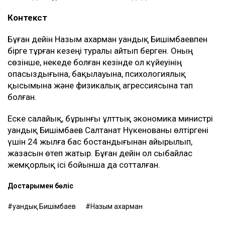
Контекст
Бұған дейін Назым Қахарман Қуандық Бишімбаевпен
бірге тұрған кезеңі туралы айтып берген. Оның
сөзінше, некеде болған кезінде ол күйеуінің
опасыздығына, бақылауына, психологиялық
қысымына және физикалық агрессиясына тап
болған.
Еске салайық, бұрынғы ұлттық экономика министрі
Қуандық Бишімбаев Салтанат Нүкенованы өлтіргені
үшін 24 жылға бас бостандығынан айырылып,
жазасын өтеп жатыр. Бұған дейін ол сыбайлас
жемқорлық ісі бойынша да сотталған.
Достарыңмен бөліс
Қуандық Бишімбаев
Назым Қахарман