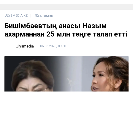
ULYSMEDIA.KZ
Жаңалықтар
Бишімбаевтың анасы Назым
Қахарманнан 25 млн теңге талап етті
Ulysmedia
06.08.2026, 09:30