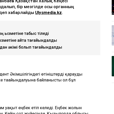
анбаев Қазақстан Халық Кеңесі
далып, бір мезгілде осы органның
 деп хабарлайды
Ulysmedia.kz
.
ң қызметіне табыс тіледі
ызметіне қайта тағайындалды
удан әкімі болып тағайындалды
ент Әкімшілігіндегі өтініштерді қарауды
ке тағайындалуына байланысты ол бұл
м уақыт еңбек етіп келеді. Еңбек жолын
ан. Кейін сот жүйесінде, Қызылорда облысы