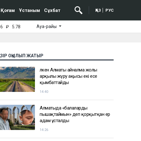
Қоғам
Ұстаным
Сұхбат
ҚАЗ
РУС
Ауа-райы
16
₽
5.78
АЗІР ОҚЫЛЫП ЖАТЫР
Үлкен Алматы айналма жолы
арқылы жүру ақысы екі есе
қымбаттайды
14:40
Алматыда «балаларды
пышақтаймын» деп қорқытқан ер
адам ұсталды
14:26