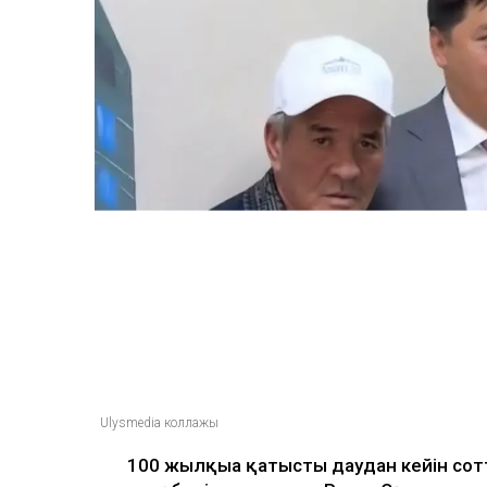
100 жылқы дауына 
ақтөбелік жылқышыға
сыйлады
Ulysmedia
05.08.2026, 11:30