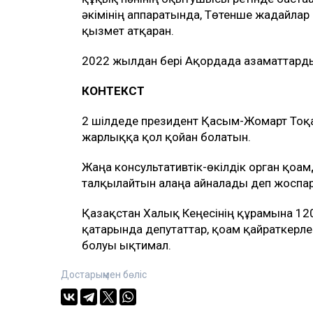
әкімінің аппаратында, Төтенше жағдайлар
қызмет атқарған.
2022 жылдан бері Ақордада азаматтардың 
КОНТЕКСТ
2 шілдеде президент Қасым-Жомарт Тоқа
жарлыққа қол қойған болатын.
Жаңа консультативтік-өкілдік орган қоғ
талқылайтын алаңға айналады деп жоспа
Қазақстан Халық Кеңесінің құрамына 120
қатарында депутаттар, қоғам қайраткерле
болуы ықтимал.
Достарыңмен бөліс