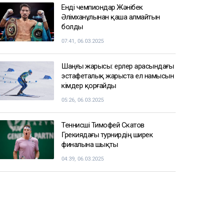
тағайындалды
12:33
СПОРТ ЖАҢАЛЫҚТАРЫ
Балуан Ұлан Рысқұл басшылық
қызметке тағайындалды
09:22, 06.03.2025
Енді чемпиондар Жәнібек
Әлімханұлынан қаша алмайтын
болды
07:41, 06.03.2025
Шаңғы жарысы: ерлер арасындағы
эстафеталық жарыста ел намысын
кімдер қорғайды
05:26, 06.03.2025