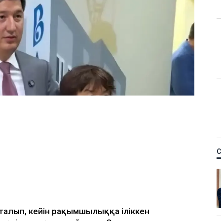
байланысты сотталған
 кәсіпкер пәтер