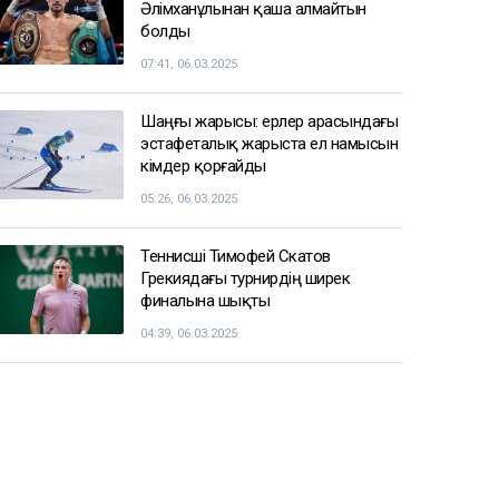
Әлімханұлынан қаша алмайтын
болды
07:41, 06.03.2025
Шаңғы жарысы: ерлер арасындағы
эстафеталық жарыста ел намысын
кімдер қорғайды
05:26, 06.03.2025
Теннисші Тимофей Скатов
Грекиядағы турнирдің ширек
финалына шықты
04:39, 06.03.2025