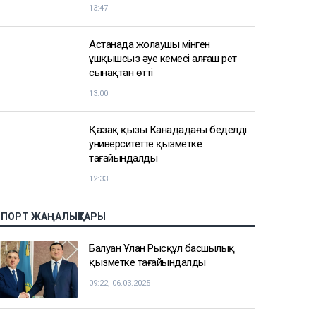
Алматыда «балаларды
пышақтаймын» деп қорқытқан ер
адам ұсталды
14:26
Қазақстандағы ірі
компаниялардың бірінің
акционерлері тағы да өзгеруі
мүмкін
13:47
Астанада жолаушы мінген
ұшқышсыз әуе кемесі алғаш рет
сынақтан өтті
13:00
Қазақ қызы Канададағы беделді
университетте қызметке