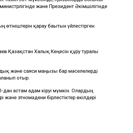
 министрлігінде және Президент Әкімшілігінде
өтініштерін қарау бағытын үйлестірген.
ев Қазақстан Халық Кеңесін құру туралы
амдық және саяси маңызы бар мәселелерді
рланып отыр.
-дан астам адам кіруі мүмкін. Олардың
рі және этномәдени бірлестіктер өкілдері