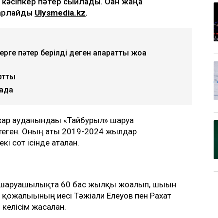
талып, кейін рақымшылыққа іліккен
әсіпкер пәтер сыйлады. Оған жаңа
барлайды
Ulysmedia.kz
.
ге пәтер берілді деген ақпаратты жоққа
ртты
лада