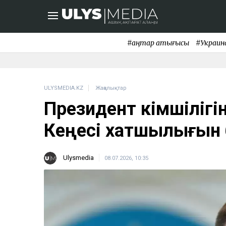
#қаңтар қақтығысы
#Украин
ULYSMEDIA.KZ
Жаңалықтар
Президент әкімшілігі
Кеңесі хатшылығын
Ulysmedia
08.07.2026, 10:35