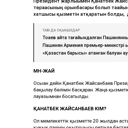
Президент жарлығымен Қанатбек Жайс
төрағасының орынбасары болып тағайын
хатшысы қызметін атқаратын болды,
ТАҒЫ ДА ОҚЫҢЫЗДАР
Тоқаев қайта тағайындалған Пашинянны
Пашинян Армения премьер-министрі қ
«Қазақстан барысы» атанған балуан а
МӘН-ЖАЙ
Осыған дейін Қанатбек Жайсанбаев Презид
бақылау бөлімін басқарған. Жаңа қызмет
лауазымнан босатылды.
ҚАНАТБЕК ЖАЙСАНБАЕВ КІМ?
Ол мемлекеттік қызметте 20 жылдан аста
құқық пәнінің оқытушысы ретінде бастағ