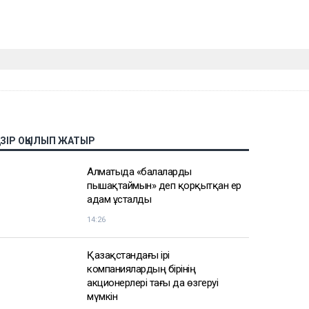
АЗІР ОҚЫЛЫП ЖАТЫР