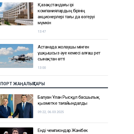
Қазақстандағы ірі
компаниялардың бірінің
акционерлері тағы да өзгеруі
мүмкін
13:47
Астанада жолаушы мінген
ұшқышсыз әуе кемесі алғаш рет
сынақтан өтті
13:00
СПОРТ ЖАҢАЛЫҚТАРЫ
Балуан Ұлан Рысқұл басшылық
қызметке тағайындалды
09:22, 06.03.2025
Енді чемпиондар Жәнібек