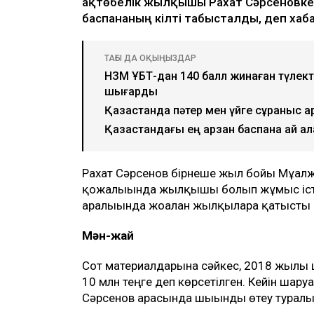
Ulysmedia коллажы
100 жылқыға қатысты даудан кейін сот
ақтөбелік жылқышы Рахат Сәрсеновке к
баспананың кілті табысталды, деп ха
ТАҒЫ ДА ОҚЫҢЫЗДАР
НЗМ ҰБТ-дан 140 балл жинаған түлектер
шығарды
Қазақстанда пәтер мен үйге сұраныс а
Қазақстандағы ең арзан баспана қай қа