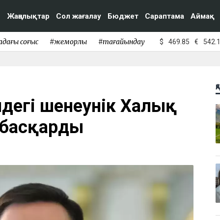
Жаңалықтар
Сол жағалау
Бюджет
Сараптама
Аймақ
адағы соғыс
#жемқорлық
#тағайындау
$
469.85
€
542.
Қ
ндегі шенеунік Халық
 басқарды