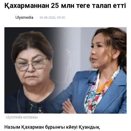
Қахарманнан 25 млн теңге талап етті
Ulysmedia
06.08.2026, 09:30
Ulysmedia коллажы
Назым Қахарман бұрынғы күйеуі Қуандық