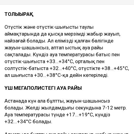
ТОЛЫҒЫРАҚ
Оңтүстік және оңтүстік-шығыстың таулы
аймақтарында да қысқа мерзімді жаңбыр жауып,
найзағай болады. Ал еліміздің қалған бөлігінде
жауын-шашынсыз, аптап ыстық ауа райы
сақталады. Күндіз ауа температурасы батыс пен
оңтүстік-шығыста +33…+34°C, орталық пен
солтүстік-батыста +32…+40°C, оңтүстікте +38…+45°C,
ал шығыста +30…+38°C-қа дейін көтеріледі.
ҮШ МЕГАПОЛИСТЕГІ АУА РАЙЫ
Астанада күн ала бұлтты, жауын-шашынсыз
болады. Желдің жылдамдығы секундына 7-12 метр.
Ауа температурасы түнде +17...+19°C, күндіз
+32...+34°C болады.