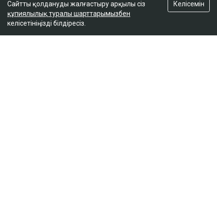
Келісемін
Сайтты қолдануды жалғастыру арқылы сіз
құпиялылық туралы шарттарымызбен
келісетініңізді білдіресіз.
ҚАЗІР ОҚЫЛЫП ЖАТЫР
ҚазМұнайГаз Қашағанға қатысты қойылған талап
туралы ақпаратты жоққа шығарды
18:20