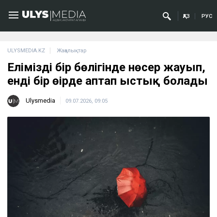
ҚАЗ
РУС
ULYSMEDIA.KZ
Жаңалықтар
Еліміздің бір бөлігінде нөсер жауып,
енді бір өңірде аптап ыстық болады
Ulysmedia
09.07.2026, 09:05