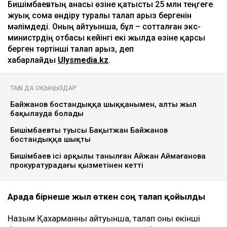
Бишімбаевтың анасы өзіне қатысты 25 млн теңгеге
жуық сома өндіру туралы талап арыз бергенін
мәлімдеді. Оның айтуынша, бұл – сотталған экс-
министрдің отбасы кейінгі екі жылда өзіне қарсы
берген төртінші талап арыз, деп
хабарлайды
Ulysmedia.kz
.
ТАҒЫ ДА ОҚЫҢЫЗДАР
Байжанов бостандыққа шыққанымен, алты жыл
бақылауда болады
Бишімбаевтың туысы Бақытжан Байжанов
бостандыққа шықты
Бишімбаев ісі арқылы танылған Айжан Аймағанова
прокуратурадағы қызметінен кетті
Арада бірнеше жыл өткен соң талап қойылды
Назым Қахарманның айтуынша, талап оның екінші