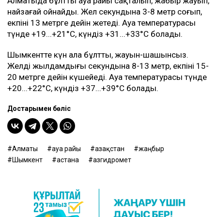
Алматыда бұлтты ауа райы сақталып, жаңбыр жауып,
найзағай ойнайды. Жел секундына 3-8 метр соғып,
екпіні 13 метрге дейін жетеді. Ауа температурасы
түнде +19...+21°C, күндіз +31...+33°C болады.
Шымкентте күн ала бұлтты, жауын-шашынсыз.
Желдің жылдамдығы секундына 8-13 метр, екпіні 15-
20 метрге дейін күшейеді. Ауа температурасы түнде
+20...+22°C, күндіз +37...+39°C болады.
Достарыңмен бөліс
Алматы
ауа райы
Қазақстан
жаңбыр
Шымкент
астана
Қазгидромет