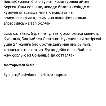
Бишімбаевпен бірге тұрған кезеңі туралы айтып
берген. Оның сөзінше, некеде болған кезінде ол
күйеуінің опасыздығына, бақылауына,
психологиялық қысымына және физикалық
агрессиясына тап болған.
Еске салайық, бұрынғы ұлттық экономика министрі
Қуандық Бишімбаев Салтанат Нүкенованы өлтіргені
үшін 24 жылға бас бостандығынан айырылып,
жазасын өтеп жатыр. Бұған дейін ол сыбайлас
жемқорлық ісі бойынша да сотталған.
Достарыңмен бөліс
Қуандық Бишімбаев
Назым Қахарман