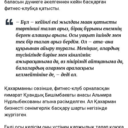
баласын дүниеге әкелгеннен кейін басқарған
фитнес-клубқа қатысты.
– Бұл – кейінгі екі жылдағы маған қатысты
төртінші талап арыз, бірақ бұрынғы енемнің
берген алғашқы арызы. Осы уақыт ішінде мен
тек бір талап арыз бердім. Ол – ата-ана
құқығынан айыру туралы. Меніңше, олардың
түсінігінде бәріне мен кінәлімін:
ажырасқаныма да, өз пікірімді айтқаныма да,
балалардың олармен араласқысы
келмейтініне де, – деді ол.
Қахарманның сөзінше, фитнес-клуб орналасқан
ғимарат Қуандық Бишімбаевтың анасы Альмира
Нұрлыбекованың атына рәсімделген. Ал Қахарман
бизнесті сенімгерлік басқару шарты негізінде
жүргізген.
Енді осы келісім оның үстінен қаржылық талап қоюға