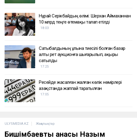
Нұрай Серікбайдың өлімі: Шерхан Аймаханнан
10 млрд теңге өтемақы талап етілді
18:03
Сатыбалдының ұлына тиесілі болған базар
алты рет аукционға шығарылып, ақыры
сатылды
17:25
Ресейде жасалған жалған көлік нөмірлері
Қазақстанда жаппай таратылған
17:05
ULYSMEDIA.KZ
Жаңалықтар
Бишімбаевтың анасы Назым