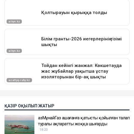
ҚАЗІР ОҚЫЛЫП ЖАТЫР
ҚазМұнайГаз Қашағанға қатысты қойылған талап
туралы ақпаратты жоққа шығарды
18:20