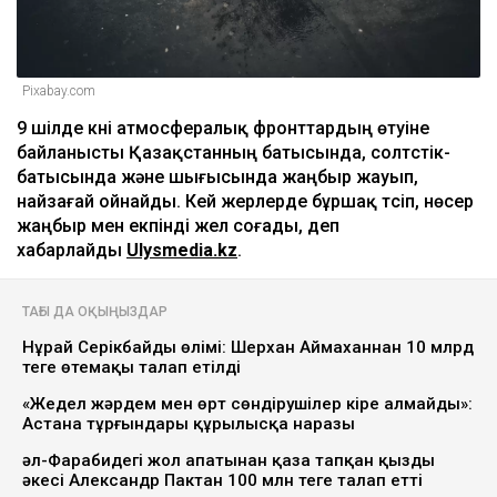
Pixabay.com
9 шілде күні атмосфералық фронттардың өтуіне
байланысты Қазақстанның батысында, солтүстік-
батысында және шығысында жаңбыр жауып,
найзағай ойнайды. Кей жерлерде бұршақ түсіп, нөсер
жаңбыр мен екпінді жел соғады, деп
хабарлайды
Ulysmedia.kz
.
ТАҒЫ ДА ОҚЫҢЫЗДАР
Нұрай Серікбайдың өлімі: Шерхан Аймаханнан 10 млрд
теңге өтемақы талап етілді
«Жедел жәрдем мен өрт сөндірушілер кіре алмайды»:
Астана тұрғындары құрылысқа наразы
әл-Фарабидегі жол апатынан қаза тапқан қыздың
әкесі Александр Пактан 100 млн теңге талап етті