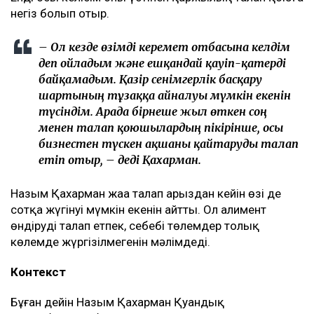
негіз болып отыр.
– Ол кезде өзімді керемет отбасына келдім
деп ойладым және ешқандай қауіп-қатерді
байқамадым. Қазір сенімгерлік басқару
шартының тұзаққа айналуы мүмкін екенін
түсіндім. Арада бірнеше жыл өткен соң
менен талап қоюшылардың пікірінше, осы
бизнестен түскен ақшаны қайтаруды талап
етіп отыр, – деді Қахарман.
Назым Қахарман жаңа талап арыздан кейін өзі де
сотқа жүгінуі мүмкін екенін айтты. Ол алимент
өндіруді талап етпек, себебі төлемдер толық
көлемде жүргізілмегенін мәлімдеді.
Контекст
Бұған дейін Назым Қахарман Қуандық