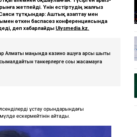
рынға жетпейді. Үнін естіртудің жалғыз
Саяси тұтқындар: Аштық азаптау мен
ымен өткен баспасөз конференциясында
еді, деп хабарлайды
Ulysmedia.kz.
қтар Алматы маңында казино ашуға қарсы шықты
сымалдайтын танкерлерге соққы жасамауға
лсенділерді ұстау орындарындағы
үлде ескермейтінін айтады.