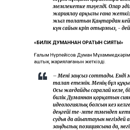
мемлекетке тәуелді. Олар әді
жариялау арқылы ғана жеткізе
жыл толатын Қаңтардан кейін
күн сайын көріп отырмыз, - де
«БИЛІК ДУМАННАН ҚОРҚАТЫН СИЯҚТЫ»
Ғалым Нүрпейісов Думан Мұхаммедкәрім
аштық жариялағанын жеткізді.
– Мені заңсыз соттады. Енді
талап етемін. Менің бұл құқ
Осы жағдайды саралай келе, бі
билік Думаннан қорқатын сияқ
идеологиялық болсын кез келге
деңгейі өте-мөте төмендеп к
судья да айыптауын негіздей а
заңдылық позициясына да, нег