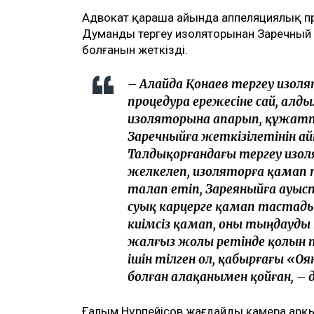
Адвокат қараша айында аппеляциялық проц
Думанды тергеу изоляторынан Заречный 
болғанын жеткізді.
– Алайда Қонаев тергеу из
процедура ережесіне сай, алд
изоляторына апарып, құжатта
Заречныйға жеткізілетінін айт
Талдықорғандағы тергеу изол
желкелеп, изоляторға қамап т
талап етіп, Зареяныйға ауыс
суық карцерге қамап тастад
киімсіз қамап, оны тыңдауды қ
жалғыз жолы ретінде қолын т
ішін тілген ол, қабырғағы «О
болған алақанымен қойған, – д
Ғалым Нүрпейісов жағдайды камера арқыл