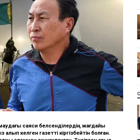
қамаудағы саяси белсенділердің жағдайы
лып келген газетті кіргізбейтін болған.
ртқы әлемнен оқшауланған. Түсірген арыз-