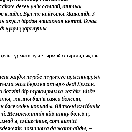
лдікке деген үнін осылай, аштық
 алады. Бұл өте қайғылы. Жақында 3
 ахуал бірден нашарлап кетті. Бұны
йді құқыққорғаушы.
 өзін түрмеге ауыстырмай отырғандықтан
 мені заңды түрде түрмеге ауыстыруын
ығыма жол бермей отыр» деді Думан.
з белгілі бір тұжырымға келдік: Бізде
ты, жалпы билік саяси болсын,
н бәсекеден қорқады. Өйткені кәсібилік
етті. Мемлекеттік айыптау болсын,
лмады, сәйкесінше, сот актісі
іздемелік позицияға да жатпайды, –