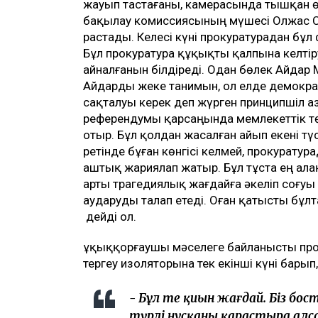
жауып тастағаны, камерасында тышқан өр
бақылау комиссиясының мүшесі Олжас С
растады. Келесі күні прокуратурадан бұл
Бұл прокуратура құқықты қалпына келті
айналғанын білдіреді. Одан бөлек Айдар
Айдарды жеке танимын, ол елде демократ
сақталуы керек деп жүрген принципшіл а
референдумы қарсаңында мемлекеттік төң
отыр. Бұл қолдан жасалған айып екені тү
ретінде бұған көнгісі келмей, прокуратура
аштық жариялап жатыр. Бұл тұста ең а
арты трагедиялық жағдайға әкеліп соғуы м
аударуды талап етеді. Оған қатысты бұлт
дейді ол.
Құқыққорғаушы мәселеге байланысты прок
тергеу изоляторына тек екінші күні бары
- Бұл өте қиын жағдай. Біз б
түрлі нұсқаны қарастыра алс