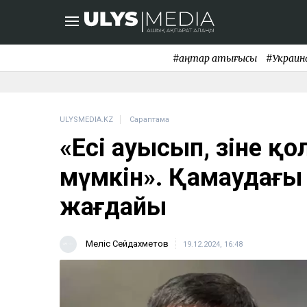
#қаңтар қақтығысы
#Украин
ULYSMEDIA.KZ
Сараптама
«Есі ауысып, өзіне қ
мүмкін». Қамаудағы
жағдайы
Меліс Сейдахметов
19.12.2024, 16:48