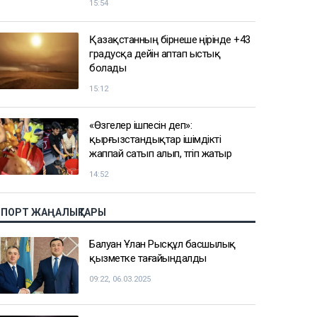
15:54
Қазақстанның бірнеше өңірінде +43
градусқа дейін аптап ыстық
болады
15:12
«Өзгелер ішпесін деп»:
қырғызстандықтар ішімдікті
жаппай сатып алып, төгіп жатыр
14:52
СПОРТ ЖАҢАЛЫҚТАРЫ
Балуан Ұлан Рысқұл басшылық
қызметке тағайындалды
09:22, 06.03.2025