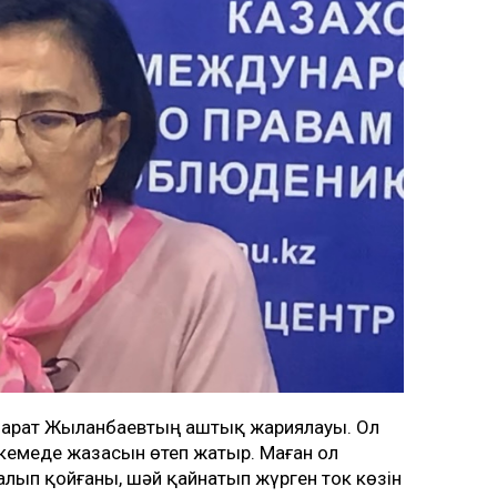
 Марат Жыланбаевтың аштық жариялауы. Ол
кемеде жазасын өтеп жатыр. Маған ол
 алып қойғаны, шәй қайнатып жүрген ток көзін