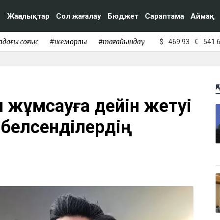
Жаңалықтар
Сол жағалау
Бюджет
Сараптама
Аймақ
адағы соғыс
#жемқорлық
#тағайындау
$
469.93
€
541.
Қ
ол жұмсауға дейін жетуі
 белсенділердің