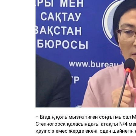
– Біздің қолымызға тиген соңғы мысал
Степногорск қаласындағы атақты №4 ме
қауіпсіз емес жерде екені, одан шәйнегін