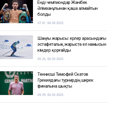
Енді чемпиондар Жәнібек
Әлімханұлынан қаша алмайтын
болды
07:41, 06.03.2025
Шаңғы жарысы: ерлер арасындағы
эстафеталық жарыста ел намысын
кімдер қорғайды
05:26, 06.03.2025
Теннисші Тимофей Скатов
Грекиядағы турнирдің ширек
финалына шықты
04:39, 06.03.2025