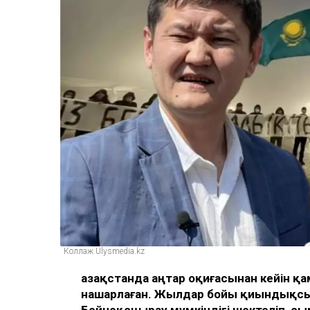
Коллаж Ulysmedia.kz
Қазақстанда Қаңтар оқиғасынан кейін 
нашарлаған. Жылдар бойы қиындықсыз а
Бейнеқоңырау мүмкіндігі шектеліп, сы