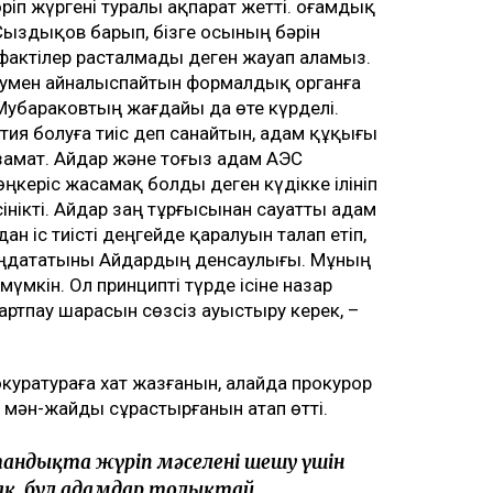
іп жүргені туралы ақпарат жетті. Қоғамдық
ыздықов барып, бізге осының бәрін
 фактілер расталмады деген жауап аламыз.
румен айналыспайтын формалдық органға
 Мубараковтың жағдайы да өте күрделі.
ия болуға тиіс деп санайтын, адам құқығы
замат. Айдар және тоғыз адам АЭС
керіс жасамақ болды деген күдікке ілініп
сінікті. Айдар заң тұрғысынан сауатты адам
дан іс тиісті деңгейде қаралуын талап етіп,
лаңдататыны Айдардың денсаулығы. Мұның
үмкін. Ол принципті түрде ісіне назар
артпау шарасын сөзсіз ауыстыру керек, –
уратураға хат жазғанын, алайда прокурор
п, мән-жайды сұрастырғанын атап өтті.
остандықта жүріп мәселені шешу үшін
ақ, бұл адамдар толықтай