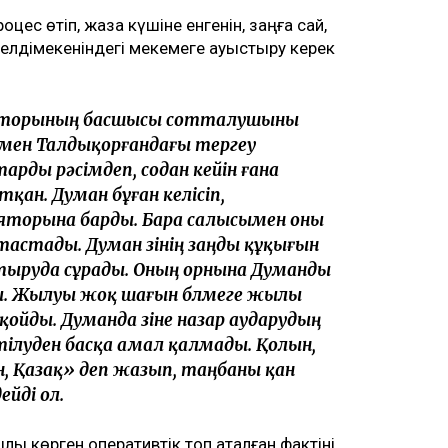
ес өтіп, жаза күшіне енгенін, заңға сай,
елдімекеніндегі мекемеге ауыстыру керек
оляторының басшысы сотталушыны
ымен Талдықорғандағы тергеу
рды рәсімдеп, содан кейін ғана
қан. Думан бұған келісіп,
яторына барды. Бара салысымен оны
астады. Думан өзінің заңды құқығын
тыруда сұрады. Оның орнына Думанды
ы. Жылуы жоқ шағын бөлмеге жылы
ойды. Думанда өзіне назар аударудың
ілуден басқа амал қалмады. Қолын,
ян, Қазақ» деп жазып, таңбаны қан
ейді ол.
ы көрген оперативтік топ аталған фактіні