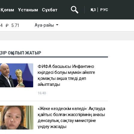
Қоғам
Ұстаным
Сұхбат
ҚАЗ
РУС
Ауа-райы
64
₽
5.71
АЗІР ОҚЫЛЫП ЖАТЫР
ФИФА басшысы Инфантино
көңілдесі болуы мүмкін әйелге
қомақты ақша төледі деп
айыпталды
16:40
«Жеке кездескім келеді»: Ақтауда
қайтыс болған жасөспірімнің анасы
денсаулық сақтау министріне
үндеу жасады