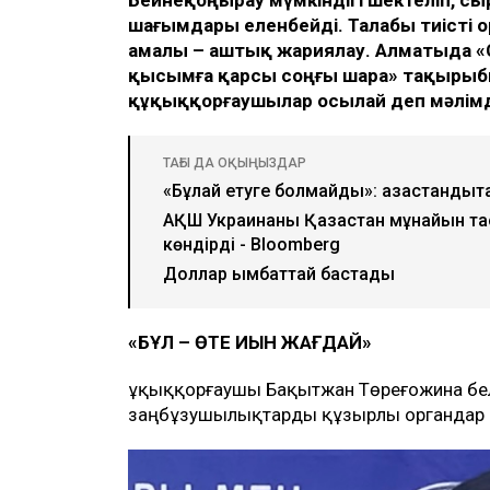
шағымдары еленбейді. Талабы тиісті о
амалы – аштық жариялау. Алматыда «
қысымға қарсы соңғы шара» тақырыб
құқыққорғаушылар осылай деп мәлімд
ТАҒЫ ДА ОҚЫҢЫЗДАР
«Бұлай етуге болмайды»: қазақстанды
АҚШ Украинаны Қазақстан мұнайын та
көндірді - Bloomberg
Доллар қымбаттай бастады
«БҰЛ – ӨТЕ ҚИЫН ЖАҒДАЙ»
Құқыққорғаушы Бақытжан Төреғожина бе
заңбұзушылықтарды құзырлы органдар м