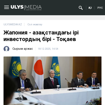
ҚАЗ
РУС
ULYSMEDIA.KZ
Сол жағалау
Жапония - Қазақстандағы ірі
инвестордың бірі - Тоқаев
Сырым Қаржас
18.12.2025, 14:54