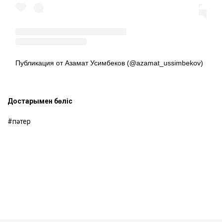
Публикация от Азамат Усимбеков (@azamat_ussimbekov)
Достарыңмен бөліс
пәтер