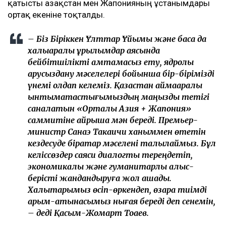
қатысты Қазақстан мен Жапонияның ұстанымдары
ортақ екеніне тоқталды.
– Біз Біріккен Ұлттар Ұйымы және басқа да
халықаралық құрылымдар аясында
бейбітшілікті қамтамасыз ету, ядролық
қарусыздану мәселелері бойынша бір-бірімізді
үнемі қолдап келеміз. Қазақстан аймақаралық
ынтымақтастығымыздың маңызды тетігі
саналатын «Орталық Азия + Жапония»
саммитіне айрықша мән береді. Премьер-
министр Санаэ Такаичи ханыммен өтетін
кездесуде бірқатар мәселені талқылаймыз. Бұл
келіссөздер саяси диалогты тереңдетіп,
экономикалық және гуманитарлық алыс-
берісті жандандыруға жол ашады.
Халықтарымыз өсіп-өркендеп, өзара тиімді
қарым-қатынасымыз нығая береді деп сенемін,
– деді Қасым-Жомарт Тоқаев.