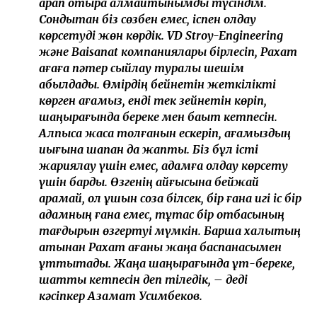
қарап отыра алмайтынымды түсіндім.
Сондықтан біз сөзбен емес, іспен қолдау
көрсетуді жөн көрдік. VD Stroy-Engineering
және Baisanat компаниялары бірлесіп, Рахат
ағаға пәтер сыйлау туралы шешім
қабылдады. Өмірдің бейнетін жеткілікті
көрген ағамыз, енді тек зейнетін көріп,
шаңырағында береке мен бақыт кетпесін.
Алпысқа жасқа толғанын ескеріп, ағамыздың
иығына шапан да жаптық. Біз бұл істі
жариялау үшін емес, адамға қолдау көрсету
үшін бардық. Өзгенің қайғысына бейжай
қарамай, қол ұшын соза білсек, бір ғана игі іс бір
адамның ғана емес, тұтас бір отбасының
тағдырын өзгертуі мүмкін. Барша халықтың
атынан Рахат ағаны жаңа баспанасымен
құттықтадық. Жаңа шаңырағында құт-береке,
шаттық кетпесін деп тіледік, – деді
кәсіпкер Азамат Усимбеков.