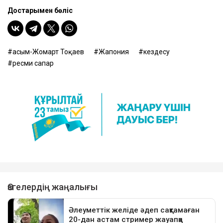
Достарыңмен бөліс
Қасым-Жомарт Тоқаев
Жапония
кездесу
ресми сапар