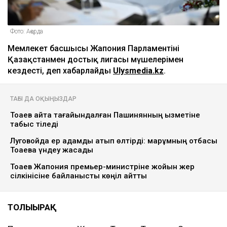
Фото: Ақорда
Мемлекет басшысы Жапония Парламентінің
Қазақстанмен достық лигасы мүшелерімен
кездесті, деп хабарлайды
Ulysmedia.kz
.
ТАҒЫ ДА ОҚЫҢЫЗДАР
Тоқаев қайта тағайындалған Пашинянның қызметіне
табыс тіледі
Луговойда ер адамды атып өлтірді: марқұмның отбасы
Тоқаевқа үндеу жасады
Тоқаев Жапония премьер-министріне жойқын жер
сілкінісіне байланысты көңіл айтты
ТОЛЫҒЫРАҚ