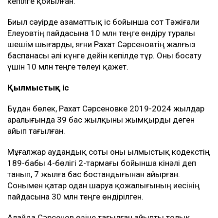
кепілге қойылған.
Биыл сәуірде азаматтық іс бойынша сот Тәжіғали
Елеуовтің пайдасына 10 млн теңге өндіру туралы
шешім шығарды, яғни Рахат Сәрсеновтің жалғыз
баспанасы әлі күнге дейін кепілде тұр. Оны босату
үшін 10 млн теңге төлеуі қажет.
Қылмыстық іс
Бұдан бөлек, Рахат Сәрсеновке 2019-2024 жылдар
аралығында 39 бас жылқыны жымқырды деген
айып тағылған.
Мұғалжар аудандық соты оны Қылмыстық кодекстің
189-бабы 4-бөлігі 2-тармағы бойынша кінәлі деп
танып, 7 жылға бас бостандығынан айырған.
Сонымен қатар одан шаруа қожалығының иесінің
пайдасына 30 млн теңге өндірілген.
Алайда Сәрсенов өзіне тағылған айыпты толық