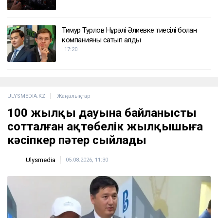
Тимур Турлов Нұрәлі Әлиевке тиесілі болған
компанияны сатып алды
17:20
ULYSMEDIA.KZ
Жаңалықтар
100 жылқы дауына байланысты
сотталған ақтөбелік жылқышыға
кәсіпкер пәтер сыйлады
Ulysmedia
05.08.2026, 11:30