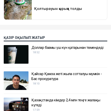
ҚАЗІР ОҚЫЛЫП ЖАТЫР
Доллар бағамы үш күн қатарынан төмендеді
18:52
Қайсар Қамза жеті жылға сотталуы мүмкін -
Бас прокуратура
18:10
Қазақстанда кімдер 2,4 млн теңге жалақы
күтеді
17:59