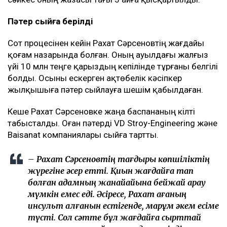
Пәтер сыйға берілді
Сот процесінен кейін Рахат Сәрсеновтің жағдайы
қоғам назарында болған. Оның ауылдағы жалғыз
үйі 10 млн теңге қарыздың кепілінде тұрғаны белгілі
болды. Осыны ескерген ақтөбелік кәсіпкер
жылқышыға пәтер сыйлауға шешім қабылдаған.
Кеше Рахат Сәрсеновке жаңа баспананың кілті
табысталды. Оған пәтерді VD Stroy-Engineering және
Baisanat компаниялары сыйға тартты.
– Рахат Сәрсеновтің тағдыры көпшіліктің
жүрегіне әсер етті. Қиын жағдайға тап
болған адамның жанайқайына бейжай қарау
мүмкін емес еді. Әсіресе, Рахат ағаның
инсульт алғанын естігенде, марқұм әкем есіме
түсті. Сол сәтте бұл жағдайға сырттай