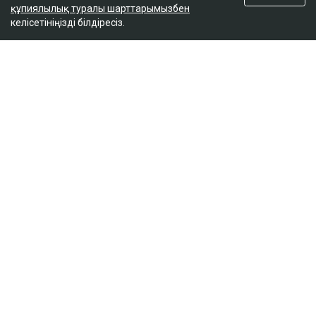
құпиялылық туралы шарттарымызбен
келісетініңізді білдіресіз.
ҚАЗІР ОҚЫЛЫП ЖАТЫР
Доллар бағамы үш күн қатарынан төмендеді
18:52
Қайсар Қамза жеті жылға сотталуы мүмкін -
Бас прокуратура