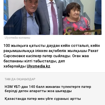
Ulysmedia коллажы
100 жылқыға қатысты даудан кейін сотталып, кейін
рақымшылыққа іліккен ақтөбелік жылқышы Рахат
Сәрсеновке кәсіпкер пәтер сыйлады. Оған жаңа
баспананың кілті табысталды, деп
хабарлайды
Ulysmedia.kz
.
ТАҒЫ ДА ОҚЫҢЫЗДАР
НЗМ ҰБТ-дан 140 балл жинаған түлектерге пәтер
берілді деген ақпаратты жоққа шығарды
Қазақстанда пәтер мен үйге сұраныс артты