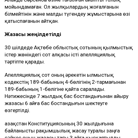
мойындамаған. Ол жылқылардың жоғалғанын
білмейтінін және малды түгендеу жұмыстарына өзі
қатыспағанын айтқан.
Жазасы жеңілдетілді
30 шілдеде Ақтөбе облыстық сотының қылмыстық
істер жөніндегі сот алқасы істі апелляциялық
тәртіпте қарады.
Апелляциялық сот оның әрекетін Қылмыстық
кодекстің 189-бабының 4-бөлігінің 2-тармағынан
189-бабының 1-бөлігіне қайта саралады.
Нәтижесінде 7 жылдық бас бостандығынан айыру
жазасы 6 айға бас бостандығын шектеуге
өзгертілді.
Қазақстан Конституциясының 30 жылдығына
байланысты рақымшылық жасау туралы заңға
сәйкес оның жазасы тағы 3 айға қысқартылды.