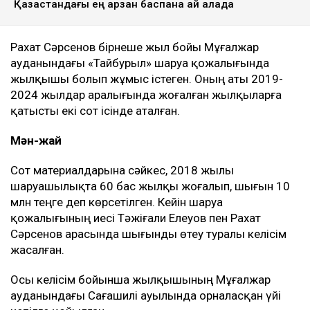
Қазақстандағы ең арзан баспана қай қалада
Рахат Сәрсенов бірнеше жыл бойы Мұғалжар
ауданындағы «Тайбурыл» шаруа қожалығында
жылқышы болып жұмыс істеген. Оның аты 2019-
2024 жылдар аралығында жоғалған жылқыларға
қатысты екі сот ісінде аталған.
Мән-жай
Сот материалдарына сәйкес, 2018 жылы
шаруашылықта 60 бас жылқы жоғалып, шығын 10
млн теңге деп көрсетілген. Кейін шаруа
қожалығының иесі Тәжіғали Елеуов пен Рахат
Сәрсенов арасында шығынды өтеу туралы келісім
жасалған.
Осы келісім бойынша жылқышының Мұғалжар
ауданындағы Сағашилі ауылында орналасқан үйі