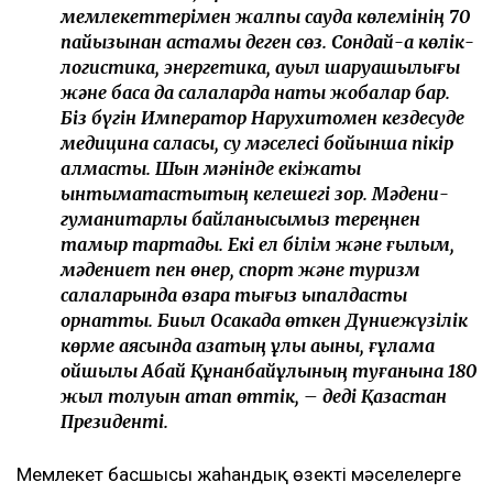
мемлекеттерімен жалпы сауда көлемінің 70
пайызынан астамы деген сөз. Сондай-ақ көлік-
логистика, энергетика, ауыл шаруашылығы
және басқа да салаларда нақты жобалар бар.
Біз бүгін Император Нарухитомен кездесуде
медицина саласы, су мәселесі бойынша пікір
алмастық. Шын мәнінде екіжақты
ынтымақтастықтың келешегі зор. Мәдени-
гуманитарлық байланысымыз тереңнен
тамыр тартады. Екі ел білім және ғылым,
мәдениет пен өнер, спорт және туризм
салаларында өзара тығыз ықпалдастық
орнатты. Биыл Осакада өткен Дүниежүзілік
көрме аясында қазақтың ұлы ақыны, ғұлама
ойшылы Абай Құнанбайұлының туғанына 180
жыл толуын атап өттік, – деді Қазақстан
Президенті.
Мемлекет басшысы жаһандық өзекті мәселелерге