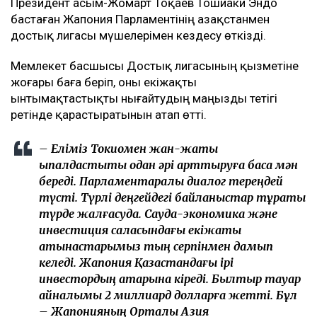
Президент Қасым-Жомарт Тоқаев Тошиаки Эндо
бастаған Жапония Парламентінің Қазақстанмен
достық лигасы мүшелерімен кездесу өткізді.
Мемлекет басшысы Достық лигасының қызметіне
жоғары баға беріп, оны екіжақты
ынтымақтастықты нығайтудың маңызды тетігі
ретінде қарастыратынын атап өтті.
– Еліміз Токиомен жан-жақты
ықпалдастықты одан әрі арттыруға баса мән
береді. Парламентаралық диалог тереңдей
түсті. Түрлі деңгейдегі байланыстар тұрақты
түрде жалғасуда. Сауда-экономика және
инвестиция саласындағы екіжақты
қатынастарымыз тың серпінмен дамып
келеді. Жапония Қазақстандағы ірі
инвестордың қатарына кіреді. Былтыр тауар
айналымы 2 миллиард долларға жетті. Бұл
– Жапонияның Орталық Азия