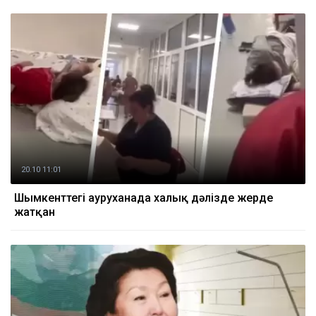
20.10 11:01
Шымкенттегі ауруханада халық дәлізде жерде
жатқан