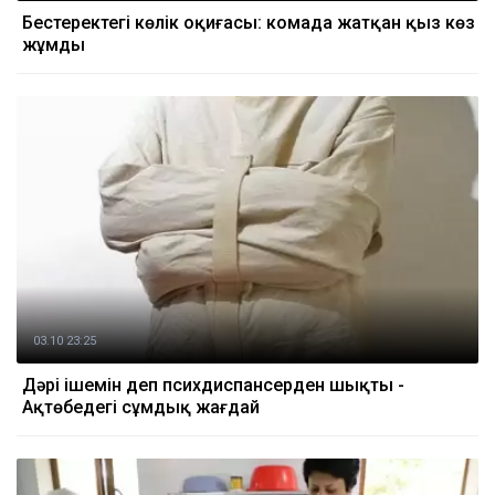
Бестеректегі көлік оқиғасы: комада жатқан қыз көз
жұмды
03.10 23:25
Дәрі ішемін деп психдиспансерден шықты -
Ақтөбедегі сұмдық жағдай