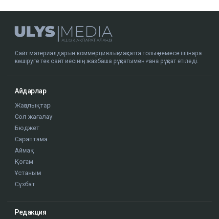
Сайт материалдарын коммерциялық мақсатта толық немесе ішінара
көшіруге тек сайт иесінің жазбаша рұқсатымен ғана рұқсат етіледі.
Айдарлар
Жаңалықтар
Сол жағалау
Бюджет
Сараптама
Аймақ
Қоғам
Ұстаным
Сұхбат