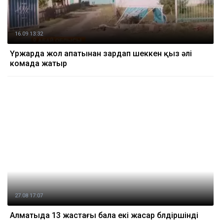
16.09 13:32
Үржарда жол апатынан зардап шеккен қыз әлі
комада жатыр
27.08 17:07
Алматыда 13 жастағы бала екі жасар бүлдіршінді