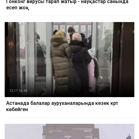
Гонконг вирусы тарап жатыр - науқастар санында
есеп жоқ
12.11 16:48
Астанада балалар ауруханаларында кезек күрт
көбейген