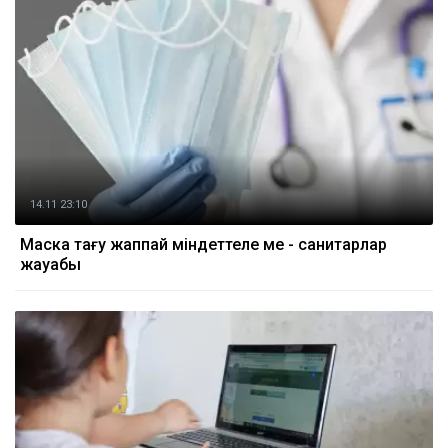
14.11 23:10
Маска тағу жаппай міндеттеле ме - санитарлар
жауабы