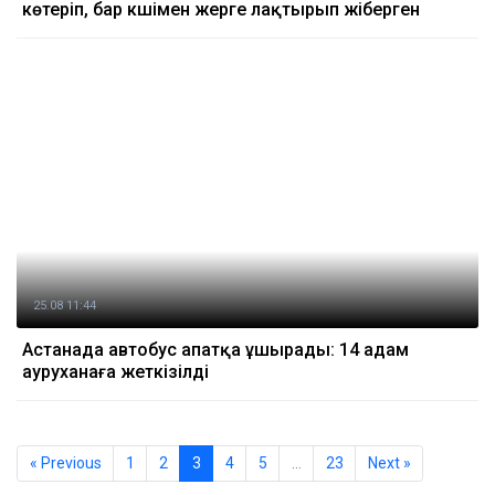
көтеріп, бар күшімен жерге лақтырып жіберген
25.08 11:44
Астанада автобус апатқа ұшырады: 14 адам
ауруханаға жеткізілді
« Previous
1
2
3
4
5
…
23
Next »