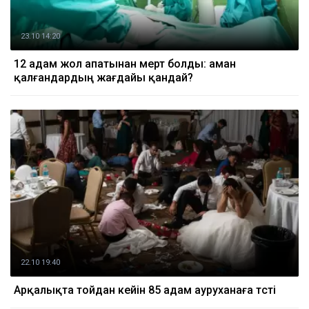
23.10 14:20
12 адам жол апатынан мерт болды: аман
қалғандардың жағдайы қандай?
22.10 19:40
Арқалықта тойдан кейін 85 адам ауруханаға түсті