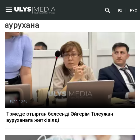
ҚАЗ
РУС
аурухана
18.11 10:46
Түрмеде отырған белсенді Әйгерім Тілеужан
ауруханаға жеткізілді