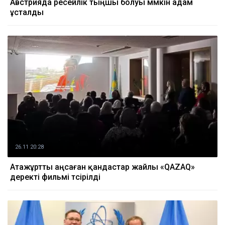
Австрияда ресейлік тыңшы болуы мүмкін адам
ұсталды
26.11 20:28
Атажұртты аңсаған қандастар жайлы «QAZAQ»
деректі фильмі түсірілді