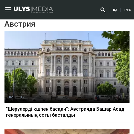
ҚАЗ
РУС
Австрия
02.06 10:22
"Шерулерді күшпен басқан": Австрияда Башар Асад
генералының соты басталды