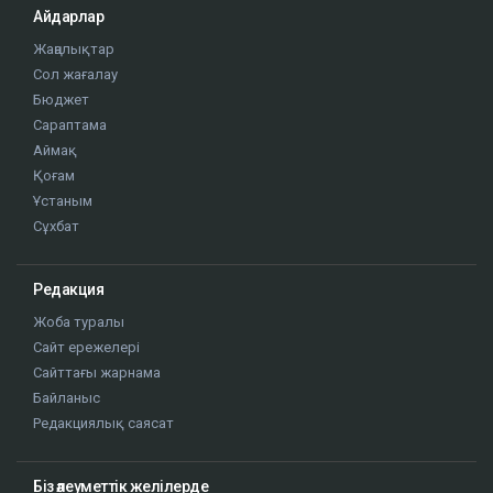
Айдарлар
Жаңалықтар
Сол жағалау
Бюджет
Сараптама
Аймақ
Қоғам
Ұстаным
Сұхбат
Редакция
Жоба туралы
Сайт ережелері
Сайттағы жарнама
Байланыс
Редакциялық саясат
Біз әлеуметтік желілерде