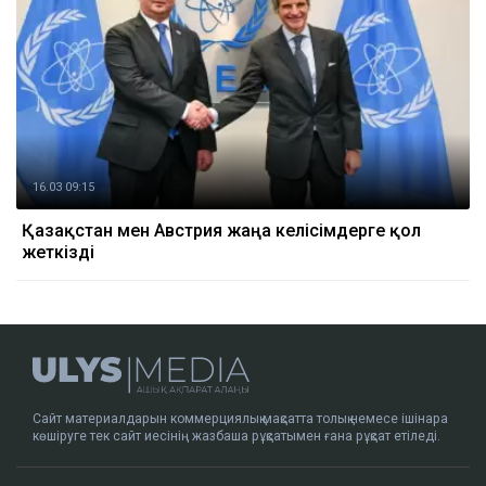
16.03 09:15
Қазақстан мен Австрия жаңа келісімдерге қол
жеткізді
Сайт материалдарын коммерциялық мақсатта толық немесе ішінара
көшіруге тек сайт иесінің жазбаша рұқсатымен ғана рұқсат етіледі.