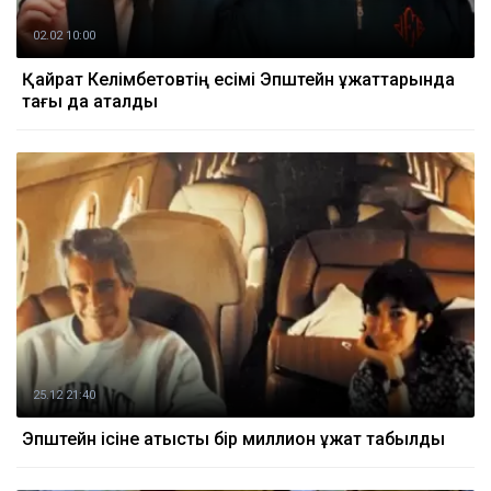
02.02 10:00
Қайрат Келімбетовтің есімі Эпштейн құжаттарында
тағы да аталды
25.12 21:40
Эпштейн ісіне қатысты бір миллион құжат табылды