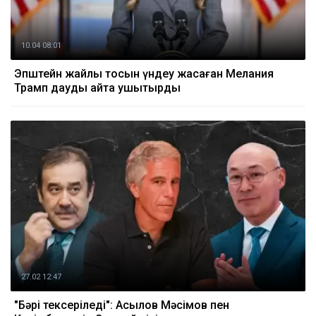
10.04 08:01
Эпштейн жайлы тосын үндеу жасаған Мелания
Трамп дауды қайта ушықтырды
27.02 12:47
"Бәрі тексеріледі": Асылов Мәсімов пен