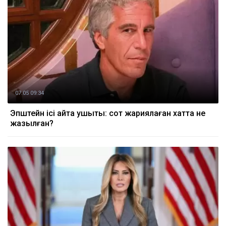
07.05 09:34
Эпштейн ісі қайта ушықты: сот жариялаған хатта не
жазылған?