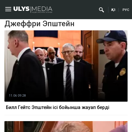
ҚАЗ
РУС
Джеффри Эпштейн
11.06 09:28
Билл Гейтс Эпштейн ісі бойынша жауап берді