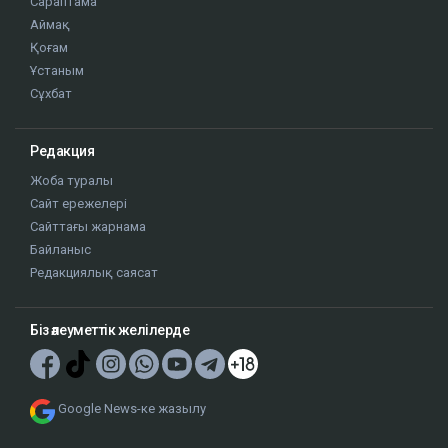
Сараптама
Аймақ
Қоғам
Ұстаным
Сұхбат
Редакция
Жоба туралы
Сайт ережелері
Сайттағы жарнама
Байланыс
Редакциялық саясат
Біз әлеуметтік желілерде
Google News-ке жазылу