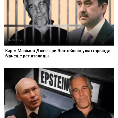
02.02 16:26
Кәрім Мәсімов Джеффри Эпштейннің құжаттарында
бірнеше рет аталады