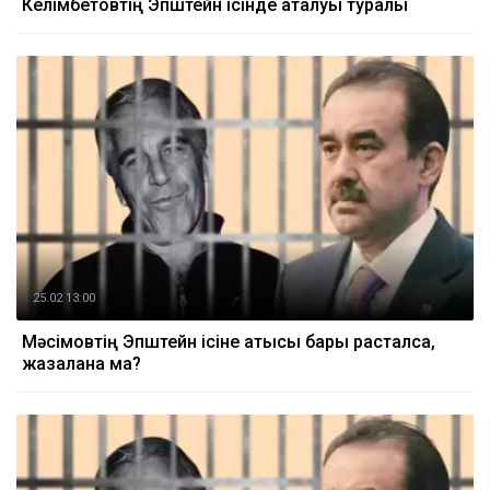
Келімбетовтің Эпштейн ісінде аталуы туралы
25.02 13:00
Мәсімовтің Эпштейн ісіне қатысы бары расталса,
жазалана ма?