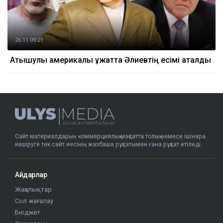
26.11 09:21
Атышулы америкалық құжатта Әлиевтің есімі аталды
Сайт материалдарын коммерциялық мақсатта толық немесе ішінара
көшіруге тек сайт иесінің жазбаша рұқсатымен ғана рұқсат етіледі.
Айдарлар
Жаңалықтар
Сол жағалау
Бюджет