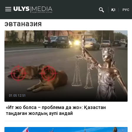
ҚАЗ
РУС
эвтаназия
01.05 12:51
«Ит жоқ болса – проблема да жоқ»: Қазақстан
таңдаған жолдың қаупі қандай