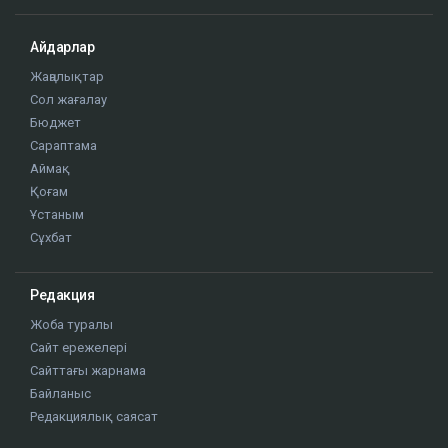
Айдарлар
Жаңалықтар
Сол жағалау
Бюджет
Сараптама
Аймақ
Қоғам
Ұстаным
Сұхбат
Редакция
Жоба туралы
Сайт ережелері
Сайттағы жарнама
Байланыс
Редакциялық саясат