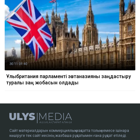
30.11 01:40
Ұлыбритания парламенті эвтаназияны заңдастыру
туралы заң жобасын қолдады
Сайт материалдарын коммерциялық мақсатта толық немесе ішінара
көшіруге тек сайт иесінің жазбаша рұқсатымен ғана рұқсат етіледі.