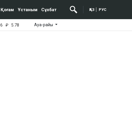
Қоғам
Ұстаным
Сұхбат
ҚАЗ
РУС
Ауа-райы
16
₽
5.78