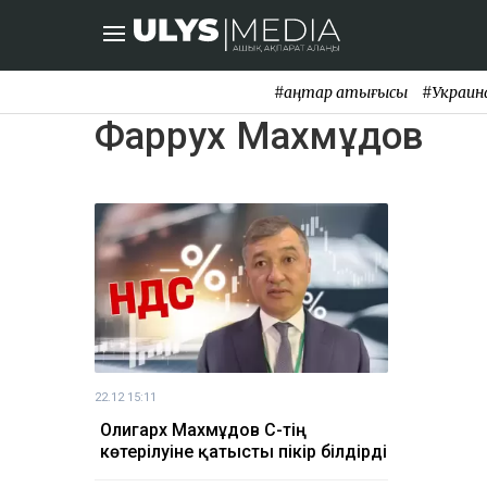
#қаңтар қақтығысы
#Украин
Фаррух Махмұдов
22.12 15:11
Олигарх Махмұдов ҚҚС-тің
көтерілуіне қатысты пікір білдірді