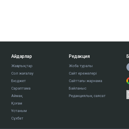
Айдарлар
Редакция
Б
Жаңалықтар
Жоба туралы
Сол жағалау
Сайт ережелері
Бюджет
Сайттағы жарнама
Сараптама
Байланыс
Аймақ
Редакциялық саясат
Қоғам
Ұстаным
Сұхбат