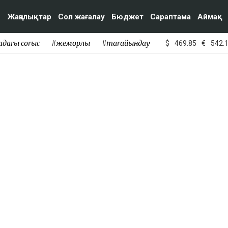
Жаңалықтар
Сол жағалау
Бюджет
Сараптама
Аймақ
адағы соғыс
#жемқорлық
#тағайындау
$
469.85
€
542.