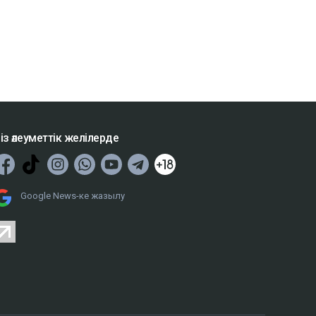
із әлеуметтік желілерде
Google News-ке жазылу