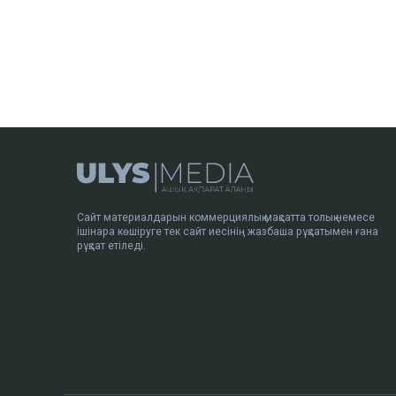
Сайт материалдарын коммерциялық мақсатта толық немесе
ішінара көшіруге тек сайт иесінің жазбаша рұқсатымен ғана
рұқсат етіледі.