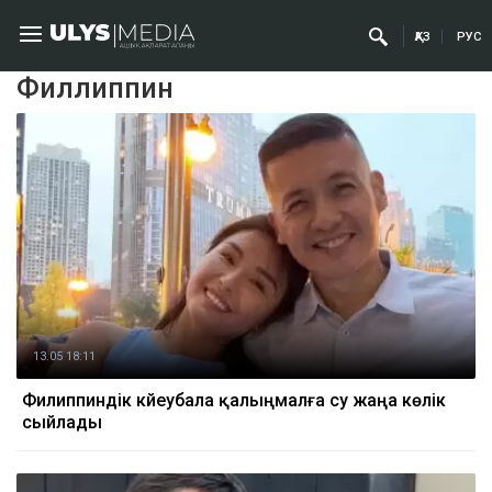
ҚАЗ
РУС
Филлиппин
13.05 18:11
Филиппиндік күйеубала қалыңмалға су жаңа көлік
сыйлады