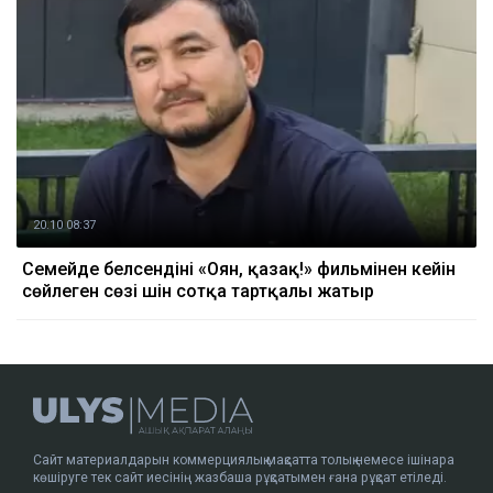
20.10 08:37
Семейде белсендіні «Оян, қазақ!» фильмінен кейін
сөйлеген сөзі үшін сотқа тартқалы жатыр
Сайт материалдарын коммерциялық мақсатта толық немесе ішінара
көшіруге тек сайт иесінің жазбаша рұқсатымен ғана рұқсат етіледі.