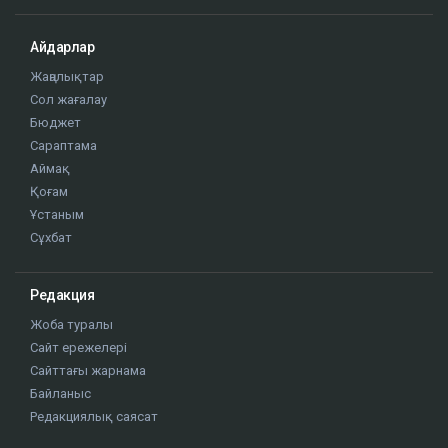
Айдарлар
Жаңалықтар
Сол жағалау
Бюджет
Сараптама
Аймақ
Қоғам
Ұстаным
Сұхбат
Редакция
Жоба туралы
Сайт ережелері
Сайттағы жарнама
Байланыс
Редакциялық саясат