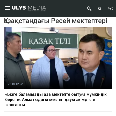
ҚАЗ
РУС
Қазақстандағы Ресей мектептері
22.10 12:52
«Бізге баламызды қазақ мектепте оқытуға мүмкіндік
берсін»: Алматыдағы мектеп дауы әкімдікте
жалғасты