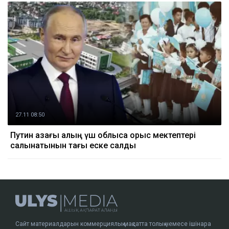
27.11 08:50
Путин қазағы қалың үш облысқа орыс мектептері
салынатынын тағы еске салды
Сайт материалдарын коммерциялық мақсатта толық немесе ішінара