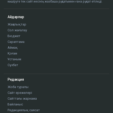
көшіруге тек сайт иесінің жазбаша рұқсатымен ғана рұқсат етіледі.
Айдарлар
Жаңалықтар
Сол жағалау
Бюджет
Сараптама
Аймақ
Қоғам
Ұстаным
Сұхбат
Редакция
Жоба туралы
Сайт ережелері
Сайттағы жарнама
Байланыс
Редакциялық саясат