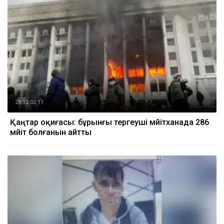
28.12 02:11
Қаңтар оқиғасы: бұрынғы тергеуші мәйітханада 286
мәйіт болғанын айтты