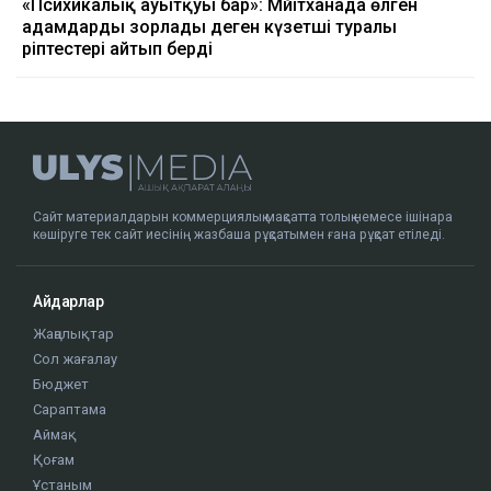
«Психикалық ауытқуы бар»: Мәйітханада өлген
адамдарды зорлады деген күзетші туралы
әріптестері айтып берді
Сайт материалдарын коммерциялық мақсатта толық немесе ішінара
көшіруге тек сайт иесінің жазбаша рұқсатымен ғана рұқсат етіледі.
Айдарлар
Жаңалықтар
Сол жағалау
Бюджет
Сараптама
Аймақ
Қоғам
Ұстаным