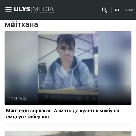
ҚАЗ
РУС
мәйітхана
17.01 16:22
Мәйіттерді зорлаған: Алматыда күзетші мәжбүрлі
емдеуге жіберілді