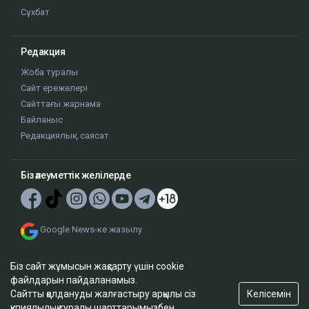
Сұхбат
Редакция
Жоба туралы
Сайт ережелері
Сайттағы жарнама
Байланыс
Редакциялық саясат
Біз әлеуметтік желілерде
Google News-ке жазылу
Біз сайт жұмысын жақсарту үшін cookie
файлдарын пайдаланамыз.
Келісемін
Сайтты қолдануды жалғастыру арқылы сіз
құпиялылық туралы шарттарымызбен