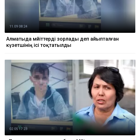
11.09 08:24
Алматыда мәйіттерді зорлады деп айыпталған
күзетшінің ісі тоқтатылды
02.05 17:23