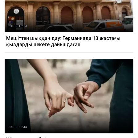
26.11 16:13
Мешіттен шыққан дау: Германияда 13 жастағы
қыздарды некеге дайындаған
25.11 09:44