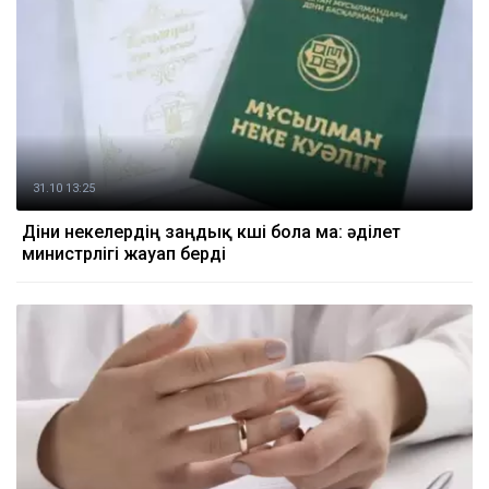
31.10 13:25
Діни некелердің заңдық күші бола ма: әділет
министрлігі жауап берді