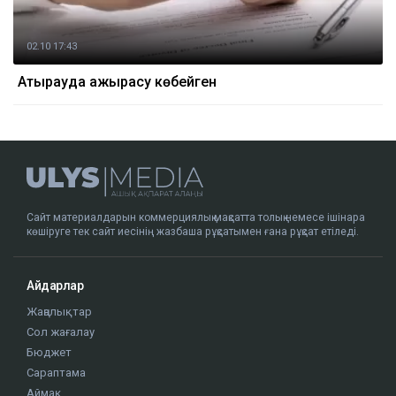
02.10 17:43
Атырауда ажырасу көбейген
Сайт материалдарын коммерциялық мақсатта толық немесе ішінара
көшіруге тек сайт иесінің жазбаша рұқсатымен ғана рұқсат етіледі.
Айдарлар
Жаңалықтар
Сол жағалау
Бюджет
Сараптама
Аймақ