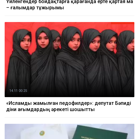
Үйленгендер бойдақтарға қарағанда ерте қартая ма
– ғалымдар тұжырымы
14.11 00:25
«Исламды жамылған педофилдер»: депутат Бәпиді
діни ағымдардың әрекеті шошытты