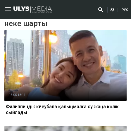
ҚАЗ
РУС
неке шарты
13.05 18:11
Филиппиндік күйеубала қалыңмалға су жаңа көлік
сыйлады