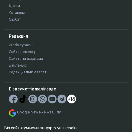
Қоғам
Ұстаным
Сұхбат
Редакция
Жоба туралы
Сайт ережелері
Сайттағы жарнама
Байланыс
Редакциялық саясат
Біз әлеуметтік желілерде
Google News-ке жазылу
Біз сайт жұмысын жақсарту үшін cookie