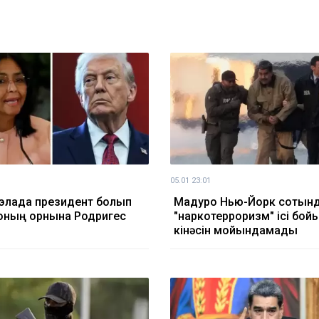
05.01 23:01
элада президент болып
Мадуро Нью-Йорк сотын
ның орнына Родригес
"наркотерроризм" ісі бо
кінәсін мойындамады