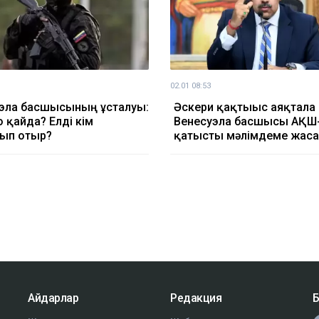
02.01 08:53
эла басшысының ұсталуы:
Әскери қақтығыс аяқтала
 қайда? Елді кім
Венесуэла басшысы АҚШ
ып отыр?
қатысты мәлімдеме жас
Айдарлар
Редакция
Б