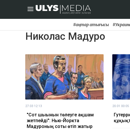
#қаңтар қақтығысы
#Украин
Николас Мадуро
27.03 12:13
20.01 00:05
"Сот шығынын төлеуге ақшам
Гутерр
жетпейді": Нью-Йоркта
құқық
Мадуроның соты өтіп жатыр