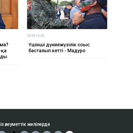
10.09 12:20
 ма?
Үшінші дүниежүзілік соғыс
-қа
басталып кетті - Мадуро
ады
із әлеуметтік желілерде