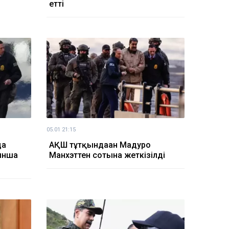
етті
05.01 21:15
да
АҚШ тұтқындаған Мадуро
йынша
Манхэттен сотына жеткізілді