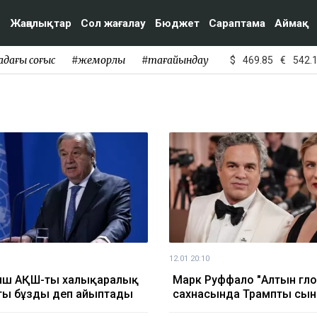
Жаңалықтар
Сол жағалау
Бюджет
Сараптама
Аймақ
адағы соғыс
#жемқорлық
#тағайындау
$
469.85
€
542.
12.01 20:10
иш АҚШ-ты халықаралық
Марк Руффало "Алтын гло
ты бұзды деп айыптады
сахнасында Трампты сын