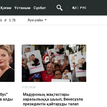
Қоғам
Ұстаным
Сұхбат
ҚАЗ
РУС
Ауа-райы
16
₽
5.78
11.01 10:53
бус"
Мадуроның жақтастары
ға алды
наразылыққа шығып, Венесуэла
президентін қайтаруды талап