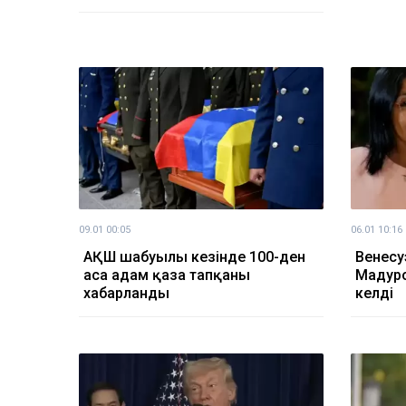
09.01 00:05
06.01 10:16
АҚШ шабуылы кезінде 100-ден
Венесу
аса адам қаза тапқаны
Мадуро
хабарланды
келді