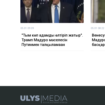
05.01 09:09
05.01 08:22
"Тым көп адамды өлтіріп жатыр".
Венесу
Трамп Мадуро мәселесін
Мадуро
Путинмен талқыламаған
басқар