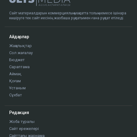
Сайт материалдарын коммерциялық мақсатта толық немесе ішінара
көшіруге тек сайт иесінің жазбаша рұқсатымен ғана рұқсат етіледі.
Айдарлар
Жаңалықтар
Сол жағалау
Бюджет
Сараптама
Аймақ
Қоғам
Ұстаным
Сұхбат
Редакция
Жоба туралы
Сайт ережелері
Сайттағы жарнама