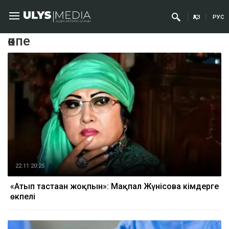
ҚАЗ
РУС
өкпе
22.11 20:25
«Атып тастаған жоқпын»: Мақпал Жүнісова кімдерге
өкпелі