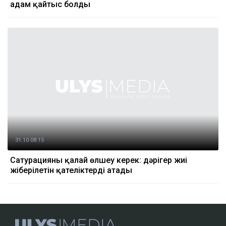
адам қайтыс болды
31.10 08:15
Сатурацияны қалай өлшеу керек: дәрігер жиі
жіберілетін қателіктерді атады