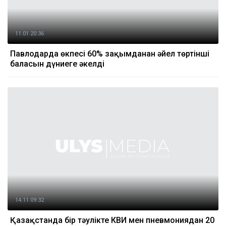
11.01 20:36
Павлодарда өкпесі 60% зақымданған әйел төртінші
баласын дүниеге әкелді
14.11 09:32
Қазақстанда бір тәулікте КВИ мен пневмониядан 20