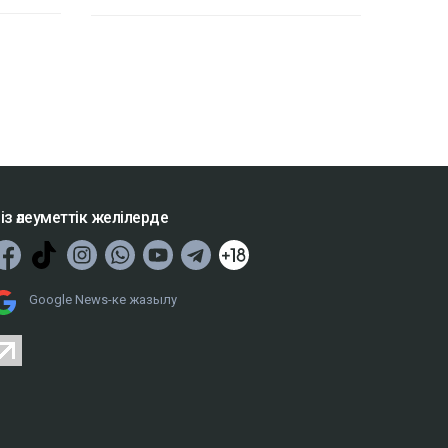
із әлеуметтік желілерде
Google News-ке жазылу