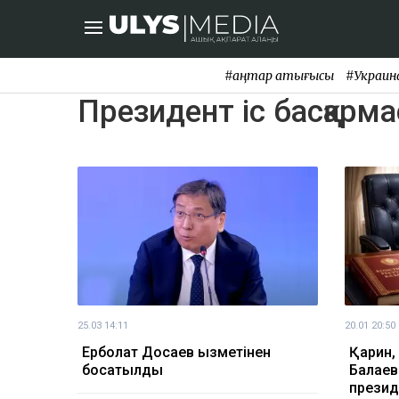
#қаңтар қақтығысы
#Украин
Президент іс басқарм
25.03 14:11
20.01 20:50
Ерболат Досаев қызметінен
Қарин,
босатылды
Балаев
презид