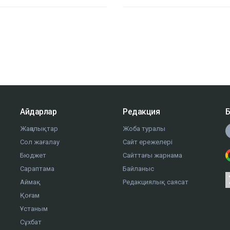
Айдарлар
Редакция
Б
Жаңалықтар
Жоба туралы
Сол жағалау
Сайт ережелері
Бюджет
Сайттағы жарнама
Сараптама
Байланыс
Аймақ
Редакциялық саясат
Қоғам
Ұстаным
Сұхбат