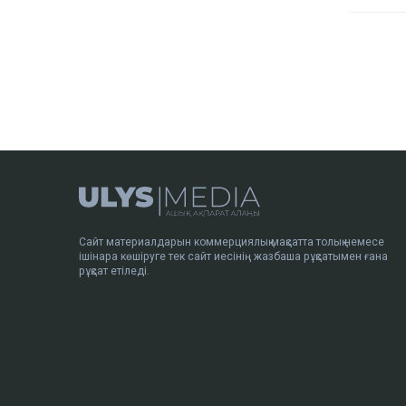
Сайт материалдарын коммерциялық мақсатта толық немесе
ішінара көшіруге тек сайт иесінің жазбаша рұқсатымен ғана
рұқсат етіледі.