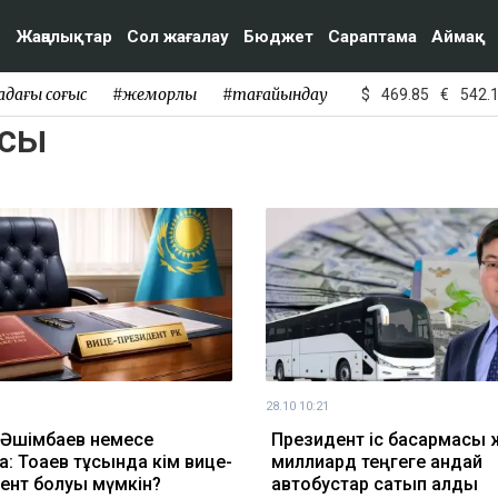
Жаңалықтар
Сол жағалау
Бюджет
Сараптама
Аймақ
адағы соғыс
#жемқорлық
#тағайындау
$
469.85
€
542.
асы
28.10 10:21
 Әшімбаев немесе
Президент іс басқармасы
а: Тоқаев тұсында кім вице-
миллиард теңгеге қандай
ент болуы мүмкін?
автобустар сатып алды