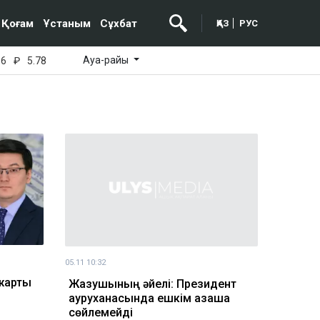
Қоғам
Ұстаным
Сұхбат
ҚАЗ
РУС
Ауа-райы
16
₽
5.78
05.11 10:32
 жарты
Жазушының әйелі: Президент
ауруханасында ешкім қазақша
сөйлемейді