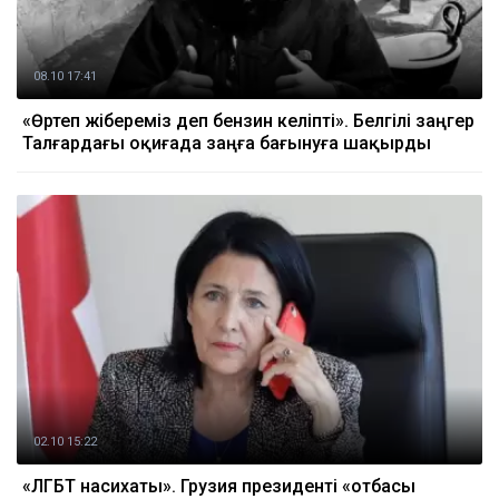
08.10 17:41
«Өртеп жібереміз деп бензин әкеліпті». Белгілі заңгер
Талғардағы оқиғада заңға бағынуға шақырды
02.10 15:22
«ЛГБТ насихаты». Грузия президенті «отбасы