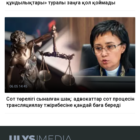
құндылықтары» туралы заңға қол қоймады
06.05 14:45
Сот төрелігі сыналған шақ: адвокаттар сот процесін
трансляциялау тәжірибесіне қандай баға береді