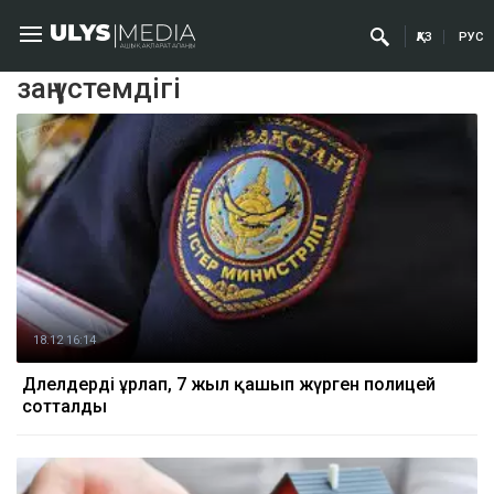
ҚАЗ
РУС
заң үстемдігі
18.12 16:14
Дәлелдерді ұрлап, 7 жыл қашып жүрген полицей
сотталды