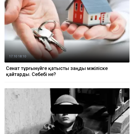
17.10 18:10
Сенат тұрғынүйге қатысты заңды мәжіліске
қайтарды. Себебі не?