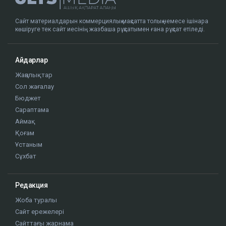
Сайт материалдарын коммерциялық мақсатта толық немесе ішінара
көшіруге тек сайт иесінің жазбаша рұқсатымен ғана рұқсат етіледі.
Айдарлар
Жаңалықтар
Сол жағалау
Бюджет
Сараптама
Аймақ
Қоғам
Ұстаным
Сұхбат
Редакция
Жоба туралы
Сайт ережелері
Сайттағы жарнама