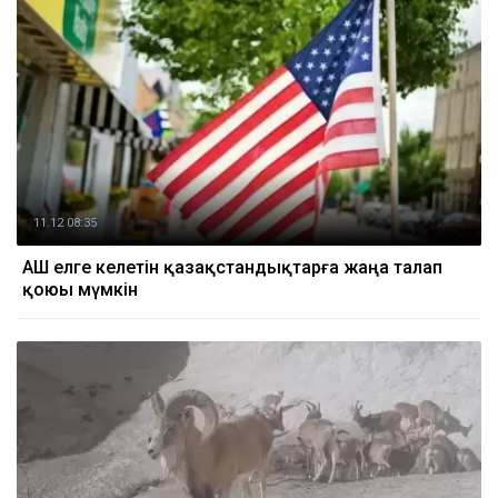
11.12 08:35
АҚШ елге келетін қазақстандықтарға жаңа талап
қоюы мүмкін