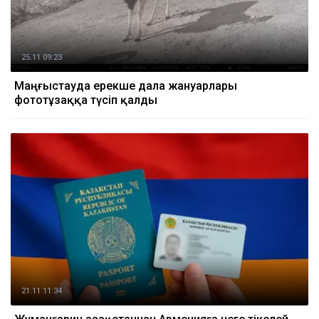
25.11 09:23
Маңғыстауда ерекше дала жануарлары
фототұзаққа түсіп қалды
21.11 11:34