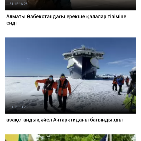
31.12 16:28
Алматы Өзбекстандағы ерекше қалалар тізіміне
енді
31.12 13:26
Қазақстандық әйел Антарктиданы бағындырды