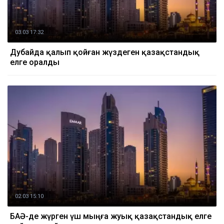
03.03 17:32
Дубайда қалып қойған жүздеген қазақстандық
елге оралды
02.03 15:10
БАӘ-де жүрген үш мыңға жуық қазақстандық елге