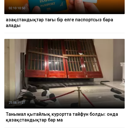
02.10 10:50
Қазақстандықтар тағы бір елге паспортсыз бара
алады
25.08 11:27
Танымал қытайлық курортта тайфун болды: онда
қазақстандықтар бар ма