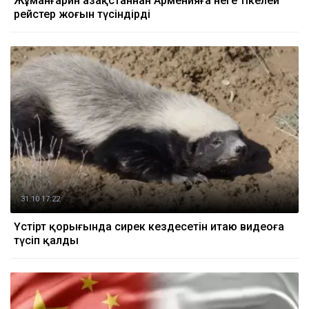
Жұманғарин Қазақстаннан Арменияға неге тікелей
рейстер жоғын түсіндірді
31.10 17:22
Үстірт қорығында сирек кездесетін итаю видеоға
түсіп қалды