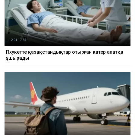
12.01 17:37
Пхукетте қазақстандықтар отырған катер апатқа
ұшырады