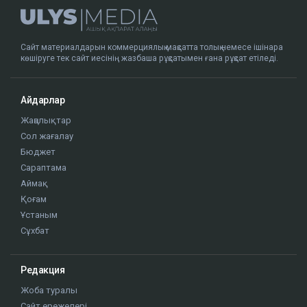
Сайт материалдарын коммерциялық мақсатта толық немесе ішінара
көшіруге тек сайт иесінің жазбаша рұқсатымен ғана рұқсат етіледі.
Айдарлар
Жаңалықтар
Сол жағалау
Бюджет
Сараптама
Аймақ
Қоғам
Ұстаным
Сұхбат
Редакция
Жоба туралы
Сайт ережелері