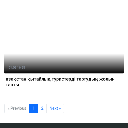
01.08 16:35
Қазақстан қытайлық туристерді тартудың жолын
тапты
« Previous
1
2
Next »