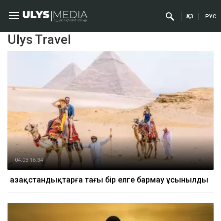
ҚАЗ
РУС
Ulys Travel
04.03 16:34
Қазақстандықтарға тағы бір елге бармау ұсынылды