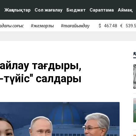
Жаңалықтар
Сол жағалау
Бюджет
Сараптама
Аймақ
адағы соғыс
#жемқорлық
#тағайындау
$
467.48
€
539.
Қ
айлау тағдыры,
-түйіс" салдары