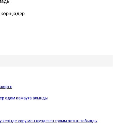
адық.
көріңіздер.
у