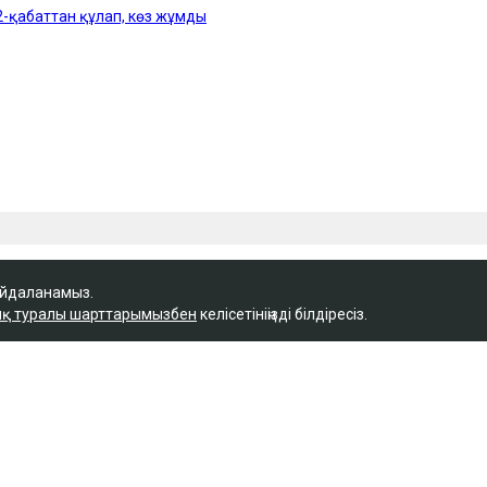
айдаланамыз.
қ туралы шарттарымызбен
келісетініңізді білдіресіз.