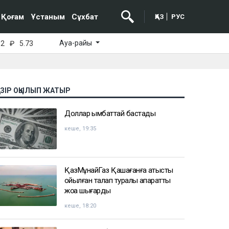
Қоғам
Ұстаным
Сұхбат
ҚАЗ
РУС
Ауа-райы
52
₽
5.73
АЗІР ОҚЫЛЫП ЖАТЫР
Доллар қымбаттай бастады
кеше, 19:35
ҚазМұнайГаз Қашағанға қатысты
қойылған талап туралы ақпаратты
жоққа шығарды
кеше, 18:20