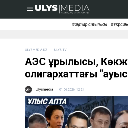
#қаңтар қақтығысы
#Украин
ULYSMEDIA.KZ
ULYS-TV
АЭС құрылысы, Көкж
олигархаттағы "ауыс
Ulysmedia
01.06.2026, 12:21