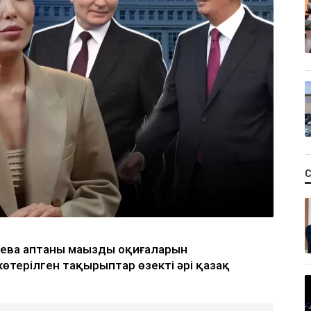
аева аптаның маңызды оқиғаларын
терілген тақырыптар өзекті әрі қазақ