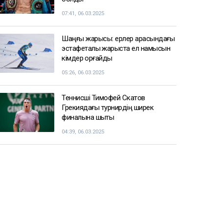
07:41, 06.03.2025
Шаңғы жарысы: ерлер арасындағы
эстафеталық жарыста ел намысын
кімдер қорғайды
05:26, 06.03.2025
Теннисші Тимофей Скатов
Грекиядағы турнирдің ширек
финалына шықты
04:39, 06.03.2025