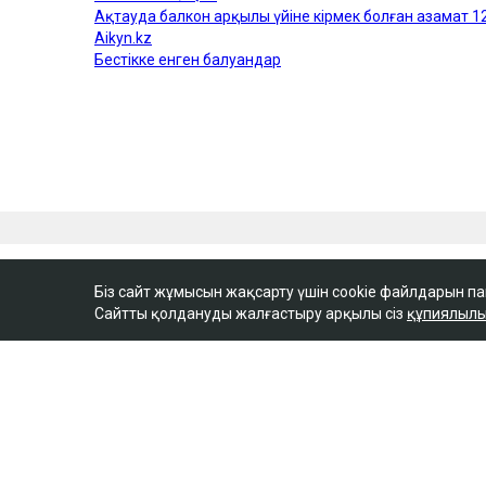
Біз сайт жұмысын жақсарту үшін cookie файлдарын п
Сайтты қолдануды жалғастыру арқылы сіз
құпиялылы