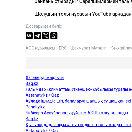
байланыстырады? Сарапшылармен талқыл
Шолудың толық нұсқасын YouTube арнадан 
Достарыңмен бөліс
АЭС құрылысы
ERG
Шахмұрат Мүтәліп
Көкжайла