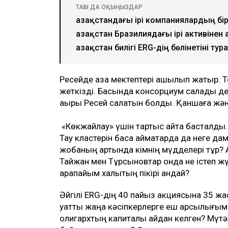
ТАҒЫ ДА ОҚЫҢЫЗДАР
Қазақстандағы ірі компаниялардың бір
Қазақстан Бразилиядағы ірі активіне
Қазақстан билігі ERG-дің бөлінетіні т
Ресейде қазақ мектептері ашылып жатыр. То
жеткізді. Басында консорциум салады делі
ақыры Ресей салатын болды. Қаншаға жән
«Көкжайлау» үшін тартыс қайта басталды.
Тау кластерін басқа аймақтарда да неге д
жобаның артында кімнің мүдделері тұр? 
Тайжан мен Тұрсыновтар онда не істеп жү
қарапайым халықтың пікірі қандай?
Әйгілі ERG-дің 40 пайыз акциясына 35 ж
қуатты жаңа кәсіпкерлерге еш қарсылығымыз
олигархтың капиталы қайдан келген? Мүт