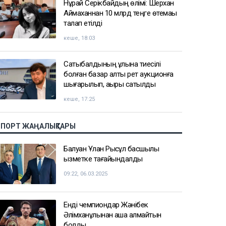
Нұрай Серікбайдың өлімі: Шерхан
Аймаханнан 10 млрд теңге өтемақы
талап етілді
кеше, 18:03
Сатыбалдының ұлына тиесілі
болған базар алты рет аукционға
шығарылып, ақыры сатылды
кеше, 17:25
СПОРТ ЖАҢАЛЫҚТАРЫ
Балуан Ұлан Рысқұл басшылық
қызметке тағайындалды
09:22, 06.03.2025
Енді чемпиондар Жәнібек
Әлімханұлынан қаша алмайтын
болды