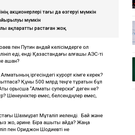
інің акционерлері тағы да өзгеруі мүмкін
н айырылуы мүмкін
уралы ақпаратты растаған жоқ
қаев пен Путин қандай келісімдерге қол
ніп еді, енді Қазақстандағы алғашқы АЭС-ті
е қашан?
 Алматының іргесіндегі курорт кімге керек?
амытпасқа? Құны 500 млрд теңге тұратын бұл
Аты орысша “Алматы суперски” деген не?
р? Шенеуніктер емес, белсендңлер емес,
астағы Шахмұрат Мұталіп иеленді. Бай және
 жоқ, әрине. Бірақ ашықтық қайда? Жаңа
әліп пен Ориджон Шодиевті не