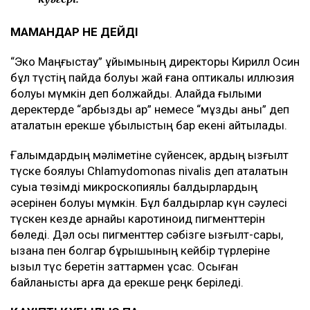
МАМАНДАР НЕ ДЕЙДІ
“Эко Маңғыстау” ұйымының директоры Кирилл Осин
бұл түстің пайда болуы жай ғана оптикалық иллюзия
болуы мүмкін деп болжайды. Алайда ғылыми
деректерде “қарбызды қар” немесе “мұздық қаны” деп
аталатын ерекше құбылыстың бар екені айтылады.
Ғалымдардың мәліметіне сүйенсек, қардың қызғылт
түске боялуы Chlamydomonas nivalis деп аталатын
суыққа төзімді микроскопиялық балдырлардың
әсерінен болуы мүмкін. Бұл балдырлар күн сәулесі
түскен кезде арнайы каротиноид пигменттерін
бөледі. Дәл осы пигменттер сәбізге қызғылт-сары,
қызанақ пен болгар бұрышының кейбір түрлеріне
қызыл түс беретін заттармен ұқсас. Осыған
байланысты қарға да ерекше реңк беріледі.