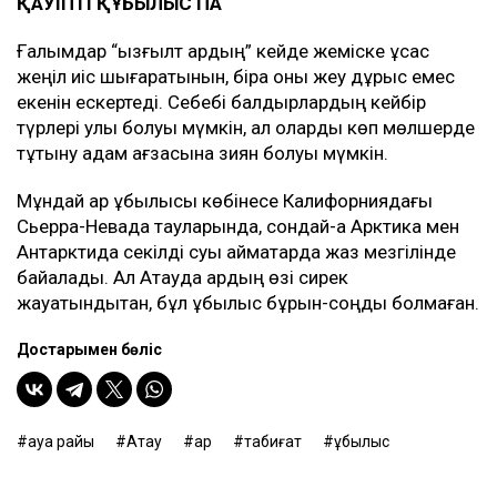
ҚАУІПТІ ҚҰБЫЛЫС ПА
Ғалымдар “қызғылт қардың” кейде жеміске ұқсас
жеңіл иіс шығаратынын, бірақ оны жеу дұрыс емес
екенін ескертеді. Себебі балдырлардың кейбір
түрлері улы болуы мүмкін, ал оларды көп мөлшерде
тұтыну адам ағзасына зиян болуы мүмкін.
Мұндай қар құбылысы көбінесе Калифорниядағы
Сьерра-Невада тауларында, сондай-ақ Арктика мен
Антарктида секілді суық аймақтарда жаз мезгілінде
байқалады. Ал Ақтауда қардың өзі сирек
жауатындықтан, бұл құбылыс бұрын-соңды болмаған.
Достарыңмен бөліс
ауа райы
Ақтау
қар
табиғат
құбылыс