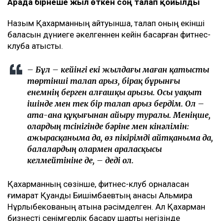
Арада бірнеше жыл өткен соң талап қойылды
Назым Қахарманның айтуынша, талап оның екінші
баласын дүниеге әкелгеннен кейін басқарған фитнес-
клубқа қатысты.
– Бұл – кейінгі екі жылдағы маған қатысты
төртінші талап арыз, бірақ бұрынғы
енемнің берген алғашқы арызы. Осы уақыт
ішінде мен тек бір талап арыз бердім. Ол –
ата-ана құқығынан айыру туралы. Меніңше,
олардың түсінігінде бәріне мен кінәлімін:
ажырасқаныма да, өз пікірімді айтқаныма да,
балалардың олармен араласқысы
келмейтініне де, – деді ол.
Қахарманның сөзінше, фитнес-клуб орналасқан
ғимарат Қуандық Бишімбаевтың анасы Альмира
Нұрлыбекованың атына рәсімделген. Ал Қахарман
бизнесті сенімгерлік басқару шарты негізінде