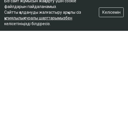
Біз сайт жұмысын жақсарту үшін cookie
файлдарын пайдаланамыз.
Келісемін
Сайтты қолдануды жалғастыру арқылы сіз
құпиялылық туралы шарттарымызбен
келісетініңізді білдіресіз.
ҚАЗІР ОҚЫЛЫП ЖАТЫР
Доллар бағамы үш күн қатарынан төмендеді
кеше, 18:52