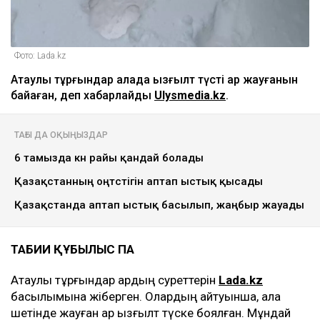
Фото: Lada.kz
Ақтаулық тұрғындар қалада қызғылт түсті қар жауғанын
байқаған, деп хабарлайды
Ulysmedia.kz
.
ТАҒЫ ДА ОҚЫҢЫЗДАР
6 тамызда күн райы қандай болады
Қазақстанның оңтүстігін аптап ыстық қысады
Қазақстанда аптап ыстық басылып, жаңбыр жауады
ТАБИҒИ ҚҰБЫЛЫС ПА
Ақтаулық тұрғындар қардың суреттерін
Lada.kz
басылымына жіберген. Олардың айтуынша, қала
шетінде жауған қар қызғылт түске боялған. Мұндай