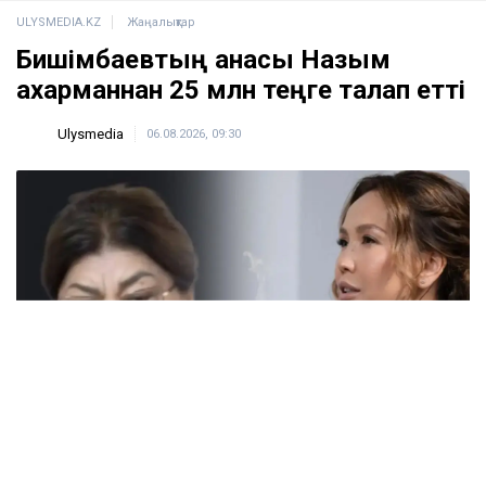
ULYSMEDIA.KZ
Жаңалықтар
Бишімбаевтың анасы Назым
Қахарманнан 25 млн теңге талап етті
Ulysmedia
06.08.2026, 09:30