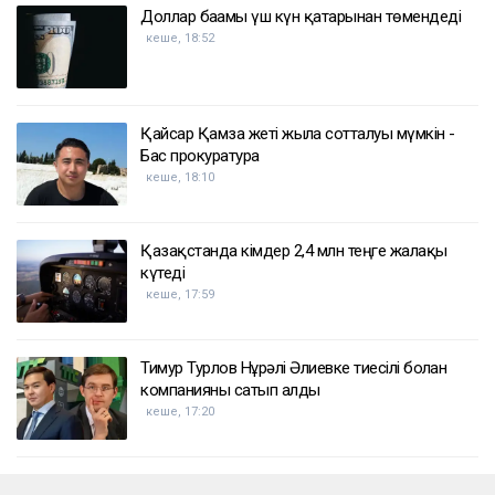
Доллар бағамы үш күн қатарынан төмендеді
кеше, 18:52
Қайсар Қамза жеті жылға сотталуы мүмкін -
Бас прокуратура
кеше, 18:10
Қазақстанда кімдер 2,4 млн теңге жалақы
күтеді
кеше, 17:59
Тимур Турлов Нұрәлі Әлиевке тиесілі болған
компанияны сатып алды
кеше, 17:20