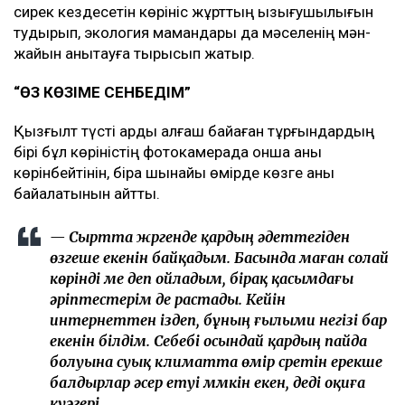
сирек кездесетін көрініс жұрттың қызығушылығын
тудырып, экология мамандары да мәселенің мән-
жайын анықтауға тырысып жатыр.
“ӨЗ КӨЗІМЕ СЕНБЕДІМ”
Қызғылт түсті қарды алғаш байқаған тұрғындардың
бірі бұл көріністің фотокамерада онша анық
көрінбейтінін, бірақ шынайы өмірде көзге анық
байқалатынын айтты.
— Сыртта жүргенде қардың әдеттегіден
өзгеше екенін байқадым. Басында маған солай
көрінді ме деп ойладым, бірақ қасымдағы
әріптестерім де растады. Кейін
интернеттен іздеп, бұның ғылыми негізі бар
екенін білдім. Себебі осындай қардың пайда
болуына суық климатта өмір сүретін ерекше
балдырлар әсер етуі мүмкін екен, деді оқиға
куәгері.