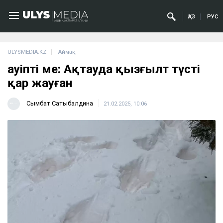
ҚАЗ
РУС
ULYSMEDIA.KZ
Аймақ
Қауіпті ме: Ақтауда қызғылт түсті
қар жауған
Сымбат Сатыбалдина
21.02.2025, 10:06