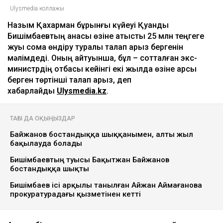
Ulysmedia коллажы
Назым Қахарман бұрынғы күйеуі Қуандық
Бишімбаевтың анасы өзіне қатысты 25 млн теңгеге
жуық сома өндіру туралы талап арыз бергенін
мәлімдеді. Оның айтуынша, бұл – сотталған экс-
министрдің отбасы кейінгі екі жылда өзіне қарсы
берген төртінші талап арыз, деп
хабарлайды
Ulysmedia.kz
.
ТАҒЫ ДА ОҚЫҢЫЗДАР
Байжанов бостандыққа шыққанымен, алты жыл
бақылауда болады
Бишімбаевтың туысы Бақытжан Байжанов
бостандыққа шықты
Бишімбаев ісі арқылы танылған Айжан Аймағанова
прокуратурадағы қызметінен кетті