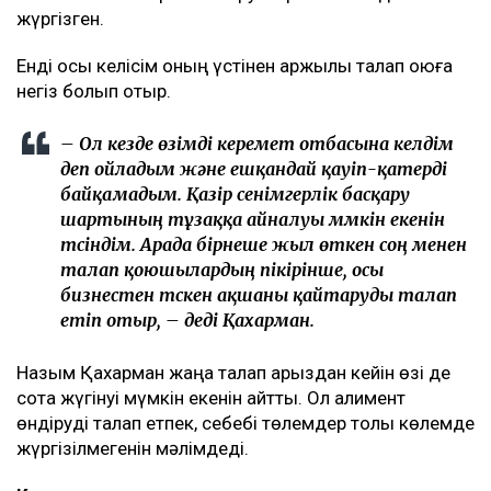
жүргізген.
Енді осы келісім оның үстінен қаржылық талап қоюға
негіз болып отыр.
– Ол кезде өзімді керемет отбасына келдім
деп ойладым және ешқандай қауіп-қатерді
байқамадым. Қазір сенімгерлік басқару
шартының тұзаққа айналуы мүмкін екенін
түсіндім. Арада бірнеше жыл өткен соң менен
талап қоюшылардың пікірінше, осы
бизнестен түскен ақшаны қайтаруды талап
етіп отыр, – деді Қахарман.
Назым Қахарман жаңа талап арыздан кейін өзі де
сотқа жүгінуі мүмкін екенін айтты. Ол алимент
өндіруді талап етпек, себебі төлемдер толық көлемде
жүргізілмегенін мәлімдеді.