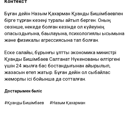
Контекст
Бұған дейін Назым Қахарман Қуандық Бишімбаевпен
бірге тұрған кезеңі туралы айтып берген. Оның
сөзінше, некеде болған кезінде ол күйеуінің
опасыздығына, бақылауына, психологиялық қысымына
және физикалық агрессиясына тап болған.
Еске салайық, бұрынғы ұлттық экономика министрі
Қуандық Бишімбаев Салтанат Нүкенованы өлтіргені
үшін 24 жылға бас бостандығынан айырылып,
жазасын өтеп жатыр. Бұған дейін ол сыбайлас
жемқорлық ісі бойынша да сотталған.
Достарыңмен бөліс
Қуандық Бишімбаев
Назым Қахарман