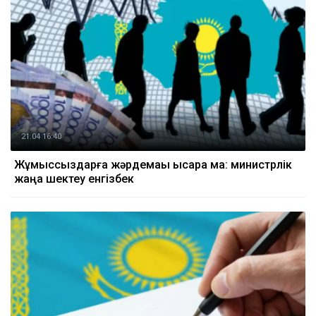
21.04 16:40
Жұмыссыздарға жәрдемақы қысқара ма: министрлік
жаңа шектеу енгізбек