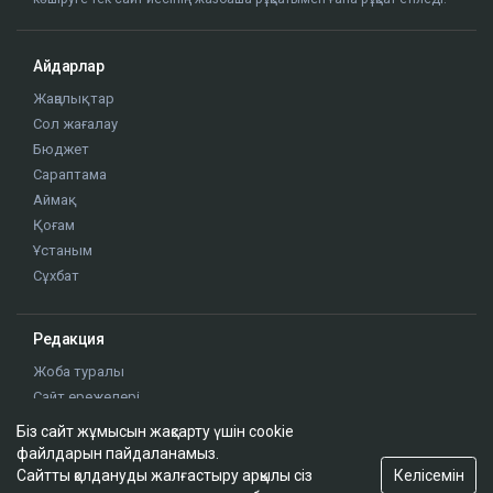
Айдарлар
Жаңалықтар
Сол жағалау
Бюджет
Сараптама
Аймақ
Қоғам
Ұстаным
Сұхбат
Редакция
Жоба туралы
Сайт ережелері
Сайттағы жарнама
Біз сайт жұмысын жақсарту үшін cookie
Байланыс
файлдарын пайдаланамыз.
Редакциялық саясат
Келісемін
Сайтты қолдануды жалғастыру арқылы сіз