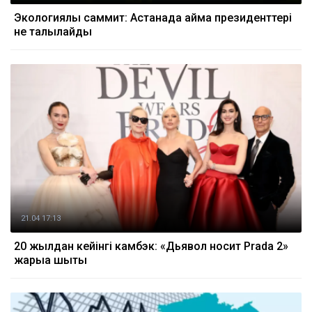
Экологиялық саммит: Астанада аймақ президенттері
не талқылайды
21.04 17:13
20 жылдан кейінгі камбэк: «Дьявол носит Prada 2»
жарыққа шықты