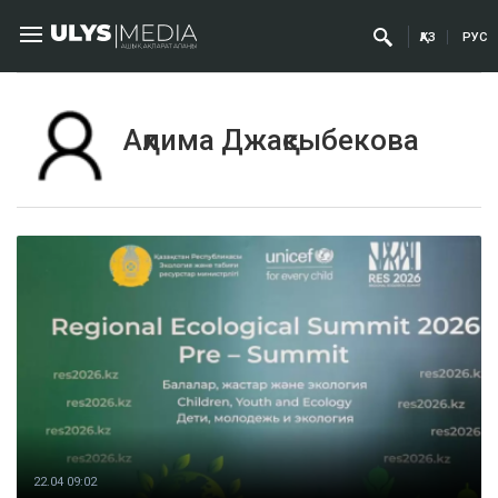
ҚАЗ
РУС
Ақлима Джақсыбекова
22.04 09:02