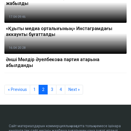
жабылды
17.04 09:46
«Құқықтық медиа орталығының» Инстаграмдағы
аккаунты бұғатталды
16.04 20:28
Әнші Мөлдір Әуелбекова партия қатарына
қабылданды
« Previous
1
2
3
4
Next »
Сайт материалдарын коммерциялық мақсатта толық немесе ішінара
көшіруге тек сайт иесінің жазбаша рұқсатымен ғана рұқсат етіледі.