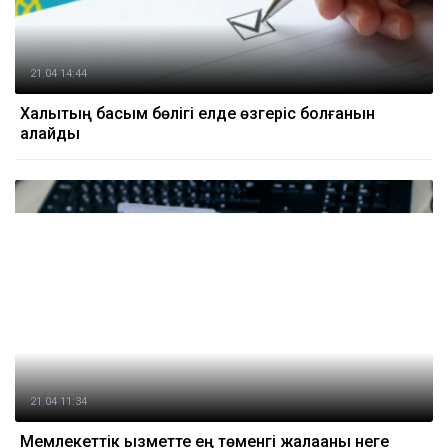
21.04 14:44
Халықтың басым бөлігі елде өзгеріс болғанын
қалайды
21.04 11:34
Мемлекеттік қызметте ең төменгі жалақаны неге