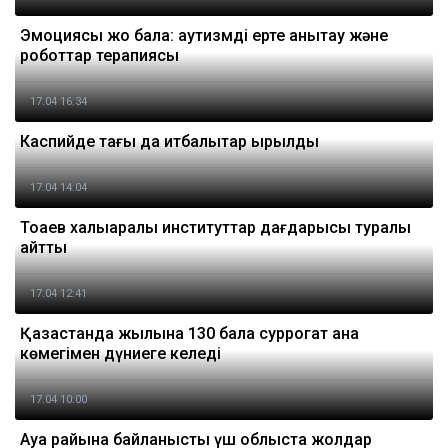
Эмоциясы жоқ бала: аутизмді ерте анықтау және
роботтар терапиясы
17.04 16:34
Каспийде тағы да итбалықтар қырылды
17.04 14:04
Тоқаев халықаралық институттар дағдарысы туралы
айтты
17.04 12:41
Қазақстанда жылына 130 бала суррогат ана
көмегімен дүниеге келеді
17.04 10:00
Ауа райына байланысты үш облыста жолдар