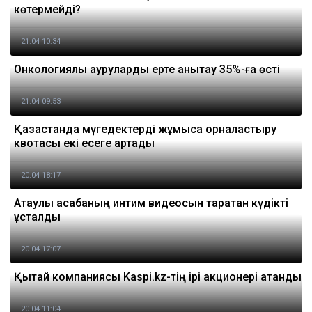
көтермейді?
21.04 10:34
Онкологиялық ауруларды ерте анықтау 35%-ға өсті
21.04 09:53
Қазақстанда мүгедектерді жұмысқа орналастыру
квотасы екі есеге артады
20.04 18:17
Ақтаулық асабаның интим видеосын таратқан күдікті
ұсталды
20.04 17:07
Қытай компаниясы Kaspi.kz-тің ірі акционері атанды
20.04 11:04