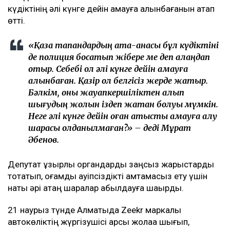
күдіктінің әлі күнге дейін қамауға алынбағанын атап
өтті.
«Қаза тапқандардың ата-анасы бұл күдіктіні
де полиция босатып жібере ме деп алаңдап
отыр. Себебі ол әлі күнге дейін қамауға
алынбаған. Қазір ол белгісіз жерде жатыр.
Бәлкім, оны жауапкершіліктен алып
шығудың жолын іздеп жатқан болуы мүмкін.
Неге әлі күнге дейін оған қатысты қамауға алу
шарасы қолданылмаған?» – деді Мұрат
Әбенов.
Депутат құзырлы органдарды заңсыз жарыстарды
тоқтатып, қоғамдық қауіпсіздікті қамтамасыз ету үшін
нақты әрі қатаң шаралар қабылдауға шақырды.
21 наурыз түнде Алматыда Zeekr маркалы
автокөліктің жүргізушісі қарсы жолаққа шығып,