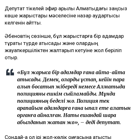
Депутат тікелей эфир арқылы Алматыдағы заңсыз
көше жарыстары мәселесіне назар аудартқысы
келгенін айтты.
Әбеновтің сөзінше, бұл жарыстарға бір адамдар
тұрақты түрде қатысады және олардың
жауапкершіліктен жалтарып кетуіне жол беріліп
отыр.
«Бұл жарысқа бір адамдар ғана қайта-қайта
қатысады. Демек, оларды ұстап, кейін пара
алып босатып жібереді немесе Алматыда
полицияны ешкім сыйламайды. Мұнда
полицияның беделі жоқ. Полиция тек
қарапайым адамдарға ғана ықпал ете алатын
органға айналған. Нақты ешқандай шара
қабылданып жатқан жоқ», – деді депутат.
Сондай-ақ ол ірі жол-көлік оқиғасына қатысты