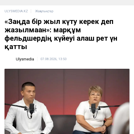
2 сағатта 100 сұрақ: Қазақстан азаматтығын
алу үшін тест қалай өтеді?
17:59
Бельгия королі Филипп Қазақстанға
мемлекеттік сапармен келеді
17:25
ULYSMEDIA.KZ
Жаңалықтар
«Заңда бір жыл күту керек деп
жазылмаған»: марқұм
фельдшердің күйеуі алғаш рет үн
қатты
Ulysmedia
07.08.2026, 13:50