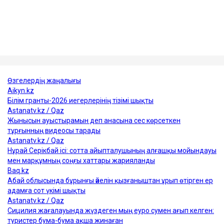
кондиционер құлап, қаза тапқан. Оның өліміне қатысты
қылмыстық іс тергеліп жатыр.
Достарыңмен бөліс
өтемақы
астана
фельдшер