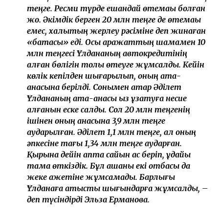
қалған деген ақпарат тарады.
Бұл мәселеге сұхбат кезінде Әділеттің өзі емес,
анасы жауап берді.
– Ұлдананың отбасы көліктен бас
тартуымызды өтінді, біз оны оларға бердік.
Ал олар зейнетақы жинағынан бас тартты.
Оның көлемі де аса көп емес – 2 млн 300 мың
теңге. Ресми түрде ешқандай өтемақы болған
жоқ. Әкімдік берген 20 млн теңге де өтемақы
емес, халықтың жерлеу рәсіміне деп жинаған
«батасы» еді. Осы қаражаттың шамамен 10
млн теңгесі Ұлдананың автокредитінің
қалған бөлігін толық өтеуге жұмсалды. Кейін
көлік кепілден шығарылып, оның ата-
анасына берілді. Сонымен қатар Әділет
Ұлдананың ата-анасы қыз ұзатуға несие
алғанын еске салды. Сол 20 млн теңгенің