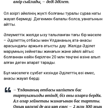
бәрі «Ұлдананың құрбысы еді» деп жазып
жатыр. Бірақ ол Ұлдананың құрбысы болған
жоқ. Екі жыл бойы бірге жұмыс істегенімен,
олар бір-ақ рет бірге бір ауысымға шыққан. Бір
ұйымда жұмыс істеді, бірақ құрбы ретінде бірге
қыдырып, араласқан емес. Біз сәуір айынан
бастап араласа бастадық. Сөйтіп, бәрі осылай
өрбіді... Қазір жадырап жүргенім – анамның,
Алланың және оның арқасы. Ол маған жаңа
өмір сыйлады, – деді Әділет.
Ол қазіргі әйелінің жүкті болғаны туралы сұраққа нақты
жауап бермеді. Дегенмен балалы болса, қуанатынын
айтты.
Әлеуметтік желіде қызу талқыланған тағы бір мәселе
– Әділеттің отбасы мен Ұлдананың ата-анасы
арасындағы қаржыға қатысты дау. Желіде Әділет
марқұмның зейнетақы жинағын және әйелі қайтыс
болғаннан кейін берілген 20 млн теңгені өзіне алып