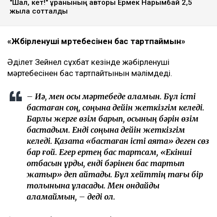
ТАҒЫ ДА ОҚЫҢЫЗДАР
«Жедел жәрдем мен өрт сөндірушілер кіре алмайды»:
Астана тұрғындары құрылысқа наразы
Астанада жолаушы мінген ұшқышсыз әуе кемесі алғаш
рет сынақтан өтті
"Шал, кет!" ұранының авторы Ермек Нарымбай 2,5
жылға сотталды
«Жәбірленуші мәртебесінен бас тартпаймын»
Әділет Зейнел сұхбат кезінде жәбірленуші
мәртебесінен бас тартпайтынын мәлімдеді.
– Иә, мен осы мәртебеде қаламын. Бұл істі
бастаған соң, соңына дейін жеткізгім келеді.