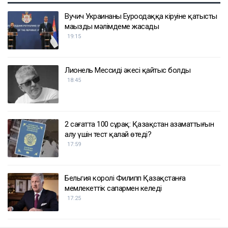
ҚАЗІР ОҚЫЛЫП ЖАТЫР
Вучич Украинаның Еуроодаққа кіруіне қатысты
маңызды мәлімдеме жасады
19:15
Лионель Мессидің әкесі қайтыс болды
18:45