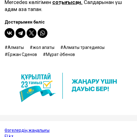
Mercedes көлігімен
соқтығысқан.
Салдарынан үш
адам қаза тапқан.
Достарыңмен бөліс
Алматы
жол апаты
Алматы трагедиясы
Ержан Сәденов
Мұрат Әбенов