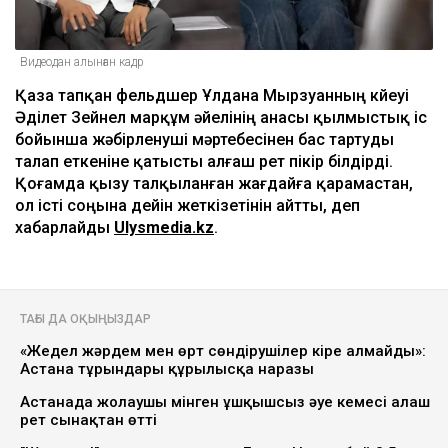
Видеодан алынған кадр
Қаза тапқан фельдшер Ұлдана Мырзуанның күйеуі
Әділет Зейнел марқұм әйелінің анасы қылмыстық іс
бойынша жәбірленуші мәртебесінен бас тартуды
талап еткеніне қатысты алғаш рет пікір білдірді.
Қоғамда қызу талқыланған жағдайға қарамастан,
ол істі соңына дейін жеткізетінін айтты, деп
хабарлайды
Ulysmedia.kz
.