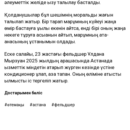
Сонымен қатар ол мүлікті бөлу мәселесін де көтерді.
Әйелдің сөзінше, Ұлдананың көлігі бірнеше ай бойы
Әділеттің қолында болған және отбасыға тек биыл
шілдеде қайтарылған. Ол қызының зейнетақы жинағын
заң бойынша күйеуі алғанын да атап өтті.
Әділеттің Ұлдана қайтыс болғаннан кейін сегіз ай
өткен соң қайта үйленгені белгілі болғаннан кейін
әлеуметтік желіде қызу талқылау басталды.
Қолданушылар бұл шешімнің моральдық жағын
талқылап жатыр. Бір тарап марқұмның күйеуі жаңа
өмір бастауға құқылы екенін айтса, енді бірі оның жаңа
некеге тұруға асыққанын айтып, марқұмның ата-
анасының ұстанымын қолдады.
Еске салайық, 23 жастағы фельдшер Ұлдана
Мырзуан 2025 жылдың қарашасында Астанада
қызметтік міндетін атқарып жүрген кезінде үстіне