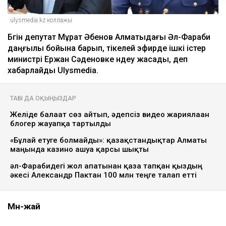
ulysmedia.kz коллажы
Бүгін депутат Мұрат Әбенов Алматыдағы Әл-Фараби
даңғылы бойына барып, тікелей эфирде ішкі істер
министрі Ержан Сәденовке үндеу жасады, деп
хабарлайды Ulysmedia.
ТАҒЫ ДА ОҚЫҢЫЗДАР
Желіде балағат сөз айтып, әдепсіз видео жариялаған
блогер жауапқа тартылды
«Бұлай етуге болмайды»: қазақстандықтар Алматы
маңында казино ашуға қарсы шықты
әл-Фарабидегі жол апатынан қаза тапқан қыздың
әкесі Александр Пактан 100 млн теңге талап етті
Мән-жай