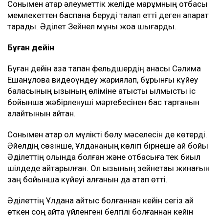
ішінен оның анасына 3,9 млн теңге
аударылған. Әділет 1,1 млн теңге, ал оның
әпкесіне тағы 1,34 млн теңге аударған.
Қырқына дейін апта сайын ас беріп, құдайы
тамақ өткіздік. Бұл ақшаны екі отбасы да
жеке қажетіне жұмсамады. Барлығы
Ұлданаға қатысты шығындарға жұмсалды, –
деп түсіндірді Эльза Ерманова.
Сонымен қатар әлеуметтік желіде марқұмның отбасы
мемлекеттен баспана беруді талап етті деген ақпарат
тарады. Әділет Зейнел мұны жоққа шығарды.
Бұған дейін
Бұған дейін қаза тапқан фельдшердің анасы Сәлима
Ешанқұлова видеоүндеу жариялап, бұрынғы күйеу
баласының қызының өліміне қатысты қылмыстық іс
бойынша жәбірленуші мәртебесінен бас тартқанын
қалайтынын айтқан.