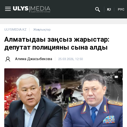
ҚАЗ
РУС
ULYSMEDIA.KZ
Жаңалықтар
Алматыдағы заңсыз жарыстар:
депутат полицияны сынға алды
Ақлима Джақсыбекова
25.03.2026, 12:50