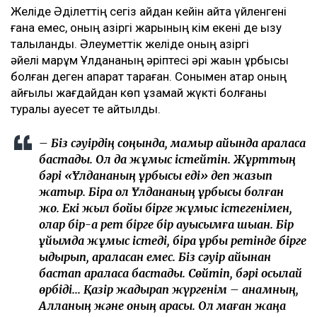
танысқанын қаладық. Әркімнің бақытты болуға
құқығы бар. Заңның еш жерінде «бір жыл күту
керек» деп жазылмаған. Мен үшін ең
бастысы – баламды тірі, күліп, бақытты
күйде көру болды, – деді Эльза Ерманова.
Ұлдана қайтыс болғаннан кейінгі қаржылық
даулар
Желіде Әділеттің сегіз айдан кейін қайта үйленгені
ғана емес, оның қазіргі жарының кім екені де қызу
талқыланды. Әлеуметтік желіде оның қазіргі
әйелі марқұм Ұлдананың әріптесі әрі жақын құрбысы
болған деген ақпарат тараған. Сонымен қатар оның
қайғылы жағдайдан көп ұзамай жүкті болғаны
туралы қауесет те айтылды.
– Біз сәуірдің соңында, мамыр айында араласа
бастадық. Ол да жұмыс істейтін. Жұрттың