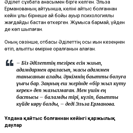
Барлық жерге өзім барып, осының бәрін өзім
бастадым. Енді соңына дейін жеткізгім
келеді. Қазақта «бастаған істі аяқта» деген сөз
бар ғой. Егер ертең бас тартсам, «Екінші
отбасын құрды, енді бәрінен бас тартып
жатыр» деп айтады. Бұл хейттің тағы бір
толқынына ұласады. Мен ондайды
қаламаймын, – деді ол.
Әділет сұхбатқа анасымен бірге келген. Эльза
Ерманованың айтуынша, келіні қайтыс болғаннан
кейін ұлы бірнеше ай бойы ауыр психологиялық
жағдайды бастан өткерген. Жұмысқа бармай, үйден
де көп шықпаған.
Оның сөзінше, отбасы Әділеттің осы қиын кезеңнен
өтіп, қалыпты өміріне оралғанын қалаған.
– Біз Әділеттің тезірек есін жиып,
адамдармен араласып, жақсы адаммен