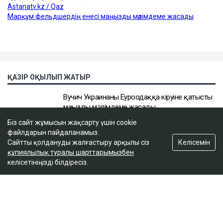
Біз сайт жұмысын жақсарту үшін cookie
файлдарын пайдаланамыз.
Келісемін
Сайтты қолдануды жалғастыру арқылы сіз
құпиялылық туралы шарттарымызбен
келісетініңізді білдіресіз.