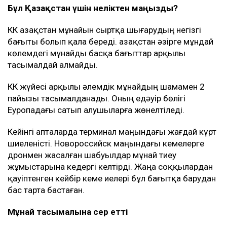
Украина санкциясына ілікпеуі және Ресей
азаматтары мен компанияларына тиесілі болмауы
керек.
Бұған қоса, Украина жүк тасымалдаушы
компаниялармен байланыс орнататын арнайы
арналар ашқан. Кеме иелері сол арқылы қауіпсіз өту
үшін өз кемелері туралы мәліметті алдын ала жібере
алады.
Бұл Қазақстан үшін неліктен маңызды?
КҚК Қазақстан мұнайын сыртқа шығарудың негізгі
бағыты болып қала береді. Қазақстан әзірге мұндай
көлемдегі мұнайды басқа бағыттар арқылы
тасымалдай алмайды.
КҚК жүйесі арқылы әлемдік мұнайдың шамамен 2
пайызы тасымалданады. Оның едәуір бөлігі
Еуропадағы сатып алушыларға жөнелтіледі.