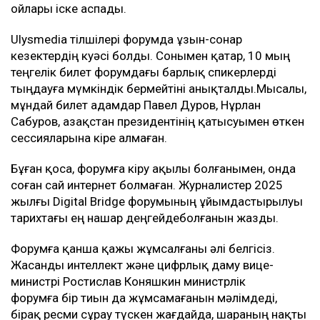
ойлары іске аспады.
Ulysmedia тілшілері форумда ұзын-сонар
кезектердің куәсі болды. Сонымен қатар, 10 мың
теңгелік билет форумдағы барлық спикерлерді
тыңдауға мүмкіндік бермейтіні анықталды.Мысалы,
мұндай билет адамдар Павел Дуров, Нұрлан
Сабуров, Қазақстан президентінің қатысуымен өткен
сессияларына кіре алмаған.
Бұған қоса, форумға кіру ақылы болғанымен, онда
соған сай интернет болмаған. Журналистер 2025
жылғы Digital Bridge форумының ұйымдастырылуы
тарихтағы ең нашар деңгейдеболғанын жазды.
Форумға қанша қажы жұмсалғаны әлі белгісіз.
Жасанды интеллект және цифрлық даму вице-
министрі Ростислав Коняшкин министрлік
форумға бір тиын да жұмсамағанын мәлімдеді,
бірақ ресми сұрау түскен жағдайда, шараның нақты