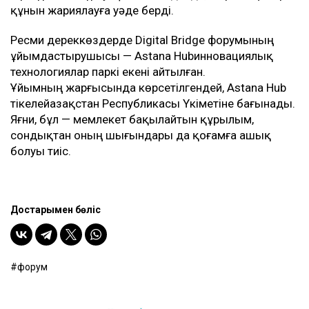
құнын жариялауға уәде берді.
Ресми дереккөздерде Digital Bridge форумының
ұйымдастырушысы — Astana Hubинновациялық
технологиялар паркі екені айтылған.
Ұйымның жарғысында көрсетілгендей, Astana Hub
тікелейҚазақстан Республикасы Үкіметіне бағынады.
Яғни, бұл — мемлекет бақылайтын құрылым,
сондықтан оның шығындары да қоғамға ашық
болуы тиіс.
Достарыңмен бөліс
форум