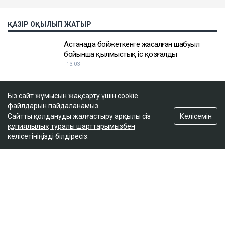
Біз сайт жұмысын жақсарту үшін cookie
файлдарын пайдаланамыз.
Келісемін
Сайтты қолдануды жалғастыру арқылы сіз
құпиялылық туралы шарттарымызбен
келісетініңізді білдіресіз.