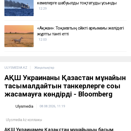
«Түтінге тұншығып отырмыз»: Алматы
облысының тұрғындары өртеніп жатқан
қоқыс алаңына шағымданды
13:49
Астанада бойжеткенге жасалған шабуыл
бойынша қылмыстық іс қозғалды
13:03
Түркия Ресей мен Украинаға Қара теңіздегі
кемелерге шабуылды тоқтатуды ұсынды
12:29
«Ақжан»: Тоқаевтың сүйікті арғымағы желідегі
жұртты тәнті етті
12:03