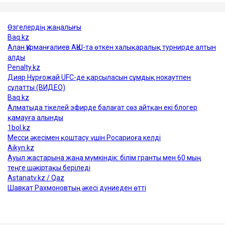
мұнай
Қазақстан
АҚШ
Украина