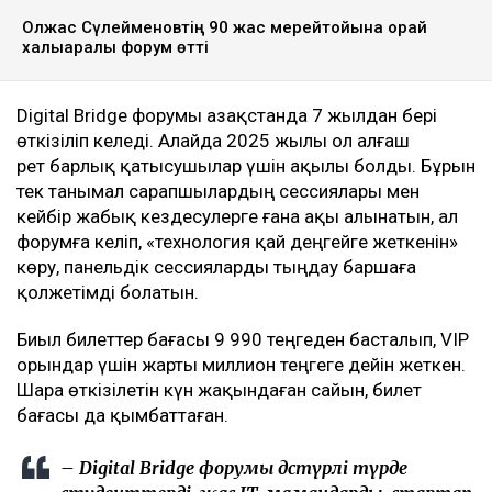
Олжас Сүлейменовтің 90 жас мерейтойына орай
халықаралық форум өтті
Digital Bridge форумы Қазақстанда 7 жылдан бері
өткізіліп келеді. Алайда 2025 жылы ол алғаш
рет барлық қатысушылар үшін ақылы болды. Бұрын
тек танымал сарапшылардың сессиялары мен
кейбір жабық кездесулерге ғана ақы алынатын, ал
форумға келіп, «технология қай деңгейге жеткенін»
көру, панельдік сессияларды тыңдау баршаға
қолжетімді болатын.
Биыл билеттер бағасы 9 990 теңгеден басталып, VIP
орындар үшін жарты миллион теңгеге дейін жеткен.
Шара өткізілетін күн жақындаған сайын, билет
бағасы да қымбаттаған.
– Digital Bridge форумы дәстүрлі түрде