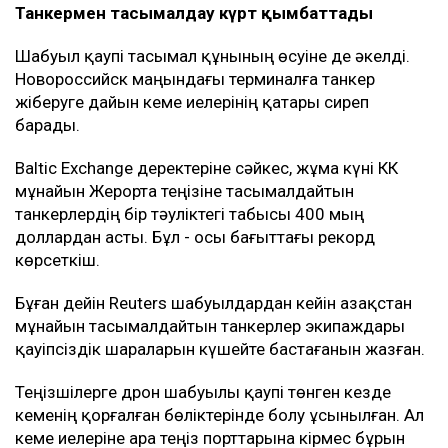
іркілістер салдарынан тамызда CPC Blend
мұнайының экспорты шамамен үштен бірге азаюы
мүмкін.
Дегенмен нақты көлемі әзірге белгісіз. Шілдеде
жөнелтілуі тиіс мұнайдың бір бөлігі тамызға
ауыстырылған. Ал жұмыстың қайта тоқтауы
тамыздағы мұнай жөнелтілімдеріне де әсер етуі
мүмкін.
Танкермен тасымалдау күрт қымбаттады
Шабуыл қаупі тасымал құнының өсуіне де әкелді.
Новороссийск маңындағы терминалға танкер
жіберуге дайын кеме иелерінің қатары сиреп
барады.
Baltic Exchange деректеріне сәйкес, жұма күні КҚК
мұнайын Жерорта теңізіне тасымалдайтын
танкерлердің бір тәуліктегі табысы 400 мың