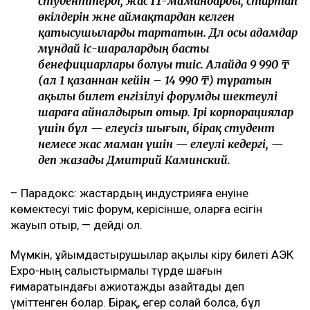
студенттерді, жас IT-мамандарды, стартап
өкілдерін және аймақтардан келген
қатысушыларды тартатын. Дәл осы адамдар
мұндай іс-шаралардың басты
бенефициарлары болуы тиіс. Алайда 9 990 ₸
(ал 1 қазаннан кейін – 14 990 ₸) тұратын
ақылы билет енгізілуі форумды шектеулі
шараға айналдырып отыр. Ірі корпорациялар
үшін бұл — елеусіз шығын, бірақ студент
немесе жас маман үшін — елеулі кедергі, —
деп жазады Дмитрий Каминский.
– Парадокс: жастардың индустрияға енуіне
көмектесуі тиіс форум, керісінше, оларға есігін
жауып отыр, — дейді ол.
Мүмкін, ұйымдастырушылар ақылы кіру билеті АЭК
Expo-ның салыстырмалы түрде шағын
ғимаратындағы ажиотажды азайтады деп
үміттенген болар. Бірақ, егер солай болса, бұл