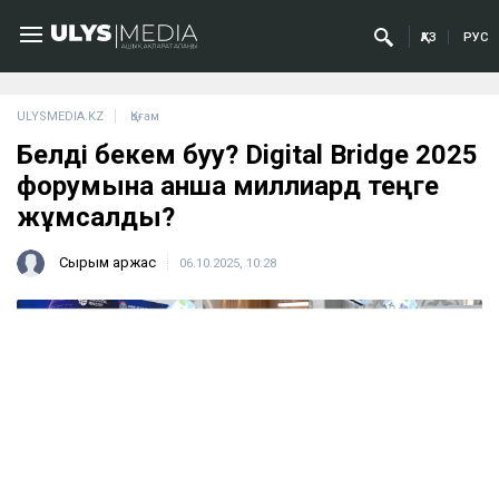
ҚАЗ
РУС
ULYSMEDIA.KZ
Қоғам
Белді бекем буу? Digital Bridge 2025
форумына қанша миллиард теңге
жұмсалды?
Сырым Қаржас
06.10.2025, 10:28