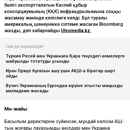
ULYSMEDIA.KZ
Жаңалықтар
АҚШ Украинаны Қазақстан мұнайын
тасымалдайтын танкерлерге соққы
жасамауға көндірді - Bloomberg
Ulysmedia
08.08.2026, 11:19
Ulysmedia.kz коллажы
АҚШ Украинамен Қазақстан мұнайының басым
бөлігі экспортталатын Каспий құбыр
консорциумының (КҚК) инфрақұрылымына соққы
жасамау жөнінде келісімге келді. Бұл туралы
америкалық шенеунікке сілтеме жасаған Bloomberg
жазды, деп хабарлайды
Ulysmedia.kz.
ТАҒЫ ДА ОҚЫҢЫЗДАР
Түркия Ресей мен Украинаға Қара теңіздегі кемелерге
шабуылды тоқтатуды ұсынды