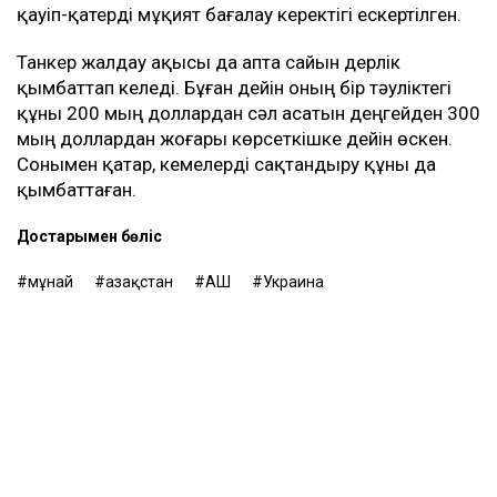
доллардан асты. Бұл - осы бағыттағы рекорд
көрсеткіш.
Бұған дейін Reuters шабуылдардан кейін Қазақстан
мұнайын тасымалдайтын танкерлер экипаждары
қауіпсіздік шараларын күшейте бастағанын жазған.
Теңізшілерге дрон шабуылы қаупі төнген кезде
кеменің қорғалған бөліктерінде болу ұсынылған. Ал
кеме иелеріне Қара теңіз порттарына кірмес бұрын
қауіп-қатерді мұқият бағалау керектігі ескертілген.
Танкер жалдау ақысы да апта сайын дерлік
қымбаттап келеді. Бұған дейін оның бір тәуліктегі
құны 200 мың доллардан сәл асатын деңгейден 300
мың доллардан жоғары көрсеткішке дейін өскен.
Сонымен қатар, кемелерді сақтандыру құны да
қымбаттаған.
Достарыңмен бөліс