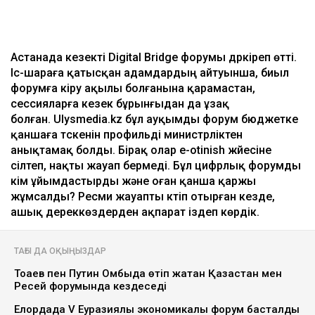
Астанада кезекті Digital Bridge форумы дүркіреп өтті.
Іс-шараға қатысқан адамдардың айтуынша, биыл
форумға кіру ақылы болғанына қарамастан,
сессияларға кезек бұрынғыдан да ұзақ
болған. Ulysmedia.kz бұл ауқымды форум бюджетке
қаншаға түскенін профильді министрліктен
анықтамақ болды. Бірақ олар e-otinish жүйесіне
сілтеп, нақты жауап бермеді. Бұл цифрлық форумды
кім ұйымдастырды және оған қанша қаржы
жұмсалды? Ресми жауапты күтіп отырған кезде,
ашық дереккөздерден ақпарат іздеп көрдік.
ТАҒЫ ДА ОҚЫҢЫЗДАР
Тоқаев пен Путин Омбыда өтіп жатқан Қазақстан мен
Ресей форумында кездеседі
Елордада V Еуразиялық экономикалық форум басталды