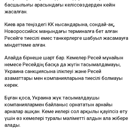
Иран Ормуз бұғазын ашу үшін АҚШ-қа бірқатар шарт
қойды
Вучич Украинаның Еуроодаққа кіруіне қатысты маңызды
мәлімдеме жасады
Мән-жайы
Басылым деректеріне сүйенсек, мұндай келісім АҚШ-
тың жоғары лауазымды өкілдері мен Украина
басшылығы арасындағы келіссөздерден кейін
жасалған.
Киев Қара теңіздегі КҚК нысандарына, сондай-ақ,
Новороссийск маңындағы терминалға бет алған
Ресейге тиесілі емес танкерлерге шабуыл жасамауға
міндеттеме алған.
Алайда бірнеше шарт бар. Кемелер Ресей мұнайын
немесе Ресейдің басқа да жүгін тасымалдамауы,