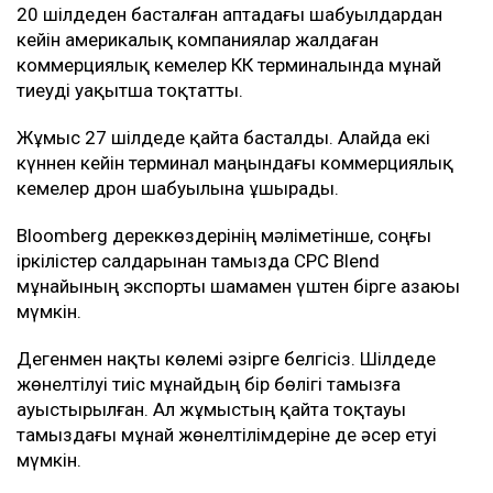
Кейінгі апталарда терминал маңындағы жағдай күрт
шиеленісті. Новороссийск маңындағы кемелерге
дронмен жасалған шабуылдар мұнай тиеу
жұмыстарына кедергі келтірді. Жаңа соққылардан
қауіптенген кейбір кеме иелері бұл бағытқа барудан
бас тарта бастаған.
Мұнай тасымалына әсер етті
20 шілдеден басталған аптадағы шабуылдардан
кейін америкалық компаниялар жалдаған
коммерциялық кемелер КҚК терминалында мұнай
тиеуді уақытша тоқтатты.
Жұмыс 27 шілдеде қайта басталды. Алайда екі
күннен кейін терминал маңындағы коммерциялық
кемелер дрон шабуылына ұшырады.
Bloomberg дереккөздерінің мәліметінше, соңғы