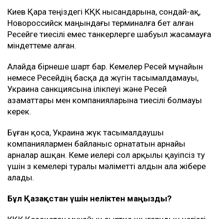
Киев Қара теңіздегі КҚК нысандарына, сондай-ақ,
Новороссийск маңындағы терминалға бет алған
Ресейге тиесілі емес танкерлерге шабуыл жасамауға
міндеттеме алған.
Алайда бірнеше шарт бар. Кемелер Ресей мұнайын
немесе Ресейдің басқа да жүгін тасымалдамауы,
Украина санкциясына ілікпеуі және Ресей
азаматтары мен компанияларына тиесілі болмауы
керек.
Бұған қоса, Украина жүк тасымалдаушы
компаниялармен байланыс орнататын арнайы
арналар ашқан. Кеме иелері сол арқылы қауіпсіз өту
үшін өз кемелері туралы мәліметті алдын ала жібере
алады.
Бұл Қазақстан үшін неліктен маңызды?