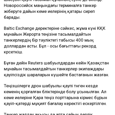
Новороссийск маңындағы терминалға танкер
жіберуге дайын кеме иелерінің қатары сиреп
барады.
Baltic Exchange деректеріне сәйкес, жұма күні КҚК
мұнайын Жерорта теңізіне тасымалдайтын
танкерлердің бір тәуліктегі табысы 400 мың
доллардан асты. Бұл - осы бағыттағы рекорд
көрсеткіш.
Бұған дейін Reuters шабуылдардан кейін Қазақстан
мұнайын тасымалдайтын танкерлер экипаждары
қауіпсіздік шараларын күшейте бастағанын жазған.
Теңізшілерге дрон шабуылы қаупі төнген кезде
кеменің қорғалған бөліктерінде болу ұсынылған. Ал
кеме иелеріне Қара теңіз порттарына кірмес бұрын
қауіп-қатерді мұқият бағалау керектігі ескертілген.
Танкер жалдау ақысы да апта сайын дерлік