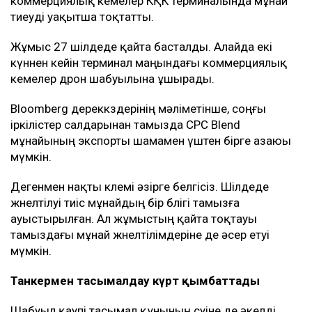
коммерциялық кемелер КҚК терминалында мұнай
тиеуді уақытша тоқтатты.
Жұмыс 27 шілдеде қайта басталды. Алайда екі
күннен кейін терминал маңындағы коммерциялық
кемелер дрон шабуылына ұшырады.
Bloomberg дереккөздерінің мәліметінше, соңғы
іркілістер салдарынан тамызда CPC Blend
мұнайының экспорты шамамен үштен бірге азаюы
мүмкін.
Дегенмен нақты көлемі әзірге белгісіз. Шілдеде
жөнелтілуі тиіс мұнайдың бір бөлігі тамызға
ауыстырылған. Ал жұмыстың қайта тоқтауы
тамыздағы мұнай жөнелтілімдеріне де әсер етуі
мүмкін.
Танкермен тасымалдау күрт қымбаттады
Шабуыл қаупі тасымал құнының өсуіне де әкелді.