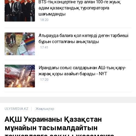
BTS-тің концертіне тур алған 100-ге жуық
адам қазақстандық туроператорға
шағымданды
18:20
Атырауда балаға қол көтерді деген тәрбиеші
бұрын сотталғаны анықталды
17:41
Ирандағы соғыс салдарынан АҚШ-тың қару-
жарақ қоры азайып барады - NYT
17:20
ULYSMEDIA.KZ
Жаңалықтар
АҚШ Украинаны Қазақстан
мұнайын тасымалдайтын