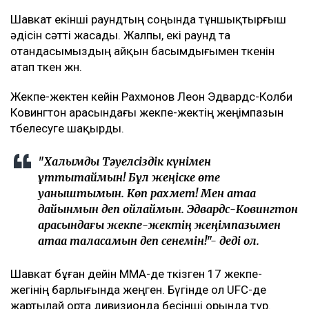
Шавкат екінші раундтың соңында тұншықтырғыш
әдісін сәтті жасады. Жалпы, екі раунд та
отандасымыздың айқын басымдығымен өткенін
атап өткен жөн.
Жекпе-жектен кейін Рахмонов Леон Эдвардс-Колби
Ковингтон арасындағы жекпе-жектің жеңімпазын
төбелесуге шақырды.
"Халқымды Тәуелсіздік күнімен
құттықтаймын! Бұл жеңіске өте
қуаныштымын. Көп рахмет! Мен атаққа
дайынмын деп ойлаймын. Эдвардс-Ковингтон
арасындағы жекпе-жектің жеңімпазымен
атаққа таласамын деп сенемін!"- деді ол.
Шавкат бұған дейін ММА-де өткізген 17 жекпе-
жегінің барлығында жеңген. Бүгінде ол UFC-де
жартылай орта дивизионда бесінші орында тұр.