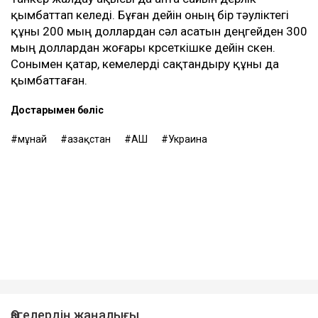
қымбаттап келеді. Бұған дейін оның бір тәуліктегі
құны 200 мың доллардан сәл асатын деңгейден 300
мың доллардан жоғары көрсеткішке дейін өскен.
Сонымен қатар, кемелерді сақтандыру құны да
қымбаттаған.
Достарыңмен бөліс
мұнай
Қазақстан
АҚШ
Украина