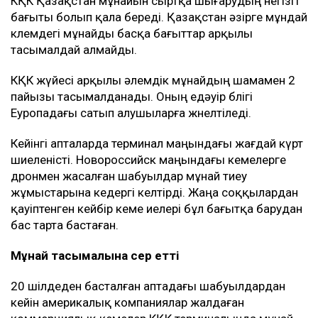
КҚК Қазақстан мұнайын сыртқа шығарудың негізгі
бағыты болып қала береді. Қазақстан әзірге мұндай
көлемдегі мұнайды басқа бағыттар арқылы
тасымалдай алмайды.
КҚК жүйесі арқылы әлемдік мұнайдың шамамен 2
пайызы тасымалданады. Оның едәуір бөлігі
Еуропадағы сатып алушыларға жөнелтіледі.
Кейінгі апталарда терминал маңындағы жағдай күрт
шиеленісті. Новороссийск маңындағы кемелерге
дронмен жасалған шабуылдар мұнай тиеу
жұмыстарына кедергі келтірді. Жаңа соққылардан
қауіптенген кейбір кеме иелері бұл бағытқа барудан
бас тарта бастаған.
Мұнай тасымалына әсер етті
20 шілдеден басталған аптадағы шабуылдардан
кейін америкалық компаниялар жалдаған