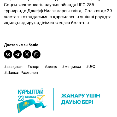
Соңғы жекпе-жегін наурыз айында UFC 285
турнирінде Джефф Нилге қарсы өткізді. Сол кезде 29
жастағы отандасымыз қарсыласын үшінші раундта
«қылқындыру» әдісімен жеңген болатын.
Достарыңмен бөліс
Қазақстан
спорт
жеңіс
жеңімпаз
UFC
Шавкат Рахмонов