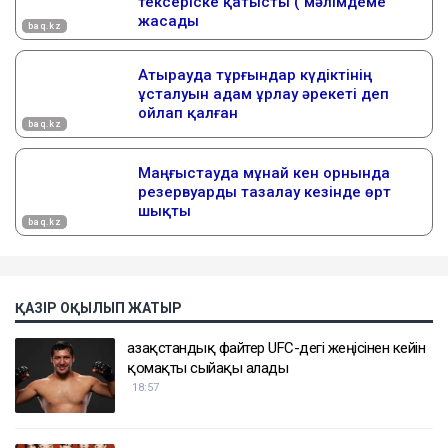
ҚАЗІР ОҚЫЛЫП ЖАТЫР
Қазақстандық файтер UFC-дегі жеңісінен кейін
қомақты сыйақы алады
18:57