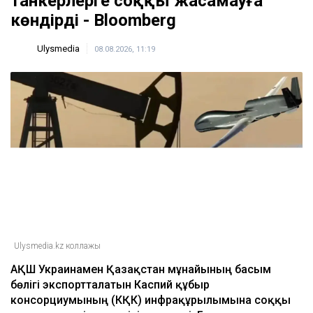
танкерлерге соққы жасамауға
көндірді - Bloomberg
Ulysmedia
08.08.2026, 11:19
Ulysmedia.kz коллажы
АҚШ Украинамен Қазақстан мұнайының басым
бөлігі экспортталатын Каспий құбыр
консорциумының (КҚК) инфрақұрылымына соққы