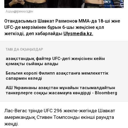
Ашық дереккөзден
Отандасымыз Шавкат Рахмонов ММА-да 18-ші және
UFC-де мерзімінен бұрын 6-шы жеңісіне қол
жеткізді, деп хабарлайды
Ulysmedia.kz.
ТАҒЫ ДА ОҚЫҢЫЗДАР
Қазақстандық файтер UFC-дегі жеңісінен кейін
қомақты сыйақы алады
Бельгия королі Филипп Қазақстанға мемлекеттік
сапармен келеді
АҚШ Украинаны Қазақстан мұнайын тасымалдайтын
танкерлерге соққы жасамауға көндірді - Bloomberg
Лас-Вегас төрінде UFC 296 жекпе-жегінде Шавкат
американдық Стивен Томпсонды екінші раундта
жеңді.