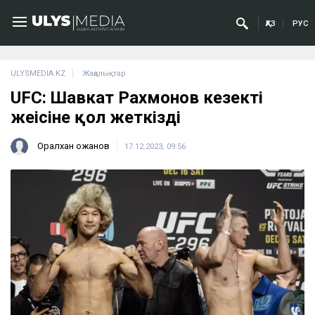
ҚАЗ
РУС
ULYSMEDIA.KZ
Жаңалықтар
UFC: Шавкат Рахмонов кезекті
жеңісіне қол жеткізді
Оралхан Қожанов
17.12.2023, 09:56