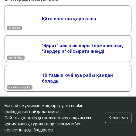
Біз сайт жұмысын жақсарту үшін cookie
файлдарын пайдаланамыз.
Келісемін
Сайтты қолдануды жалғастыру арқылы сіз
құпиялылық туралы шарттарымызбен
келісетініңізді білдіресіз.