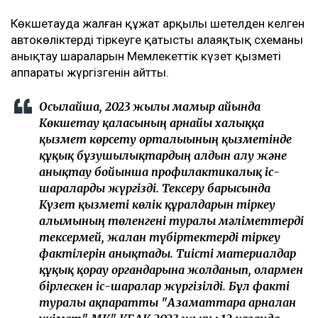
Көкшетауда жалған құжат арқылы шетелден келген
автокөліктерді тіркеуге қатысты алаяқтық схеманы
анықтау шараларын Мемлекеттік күзет қызметі
аппараты жүргізгенін айтты.
Осылайша, 2023 жылғы мамыр айында
Көкшетау қаласының арнайы халыққа
қызмет көрсету орталығының қызметінде
құқық бұзушылықтардың алдын алу және
анықтау бойынша профилактикалық іс-
шараларды жүргізді. Тексеру барысында
Күзет қызметі көлік құралдарын тіркеу
алымының төленгені туралы мәліметтерді
тексермей, жалған түбіртектерді тіркеу
фактілерін анықтады. Тиісті материалдар
құқық қорғау органдарына жолданып, олармен
бірлескен іс-шаралар жүргізілді. Бұл факті
туралы ақпаратты "Азаматтарға арналған