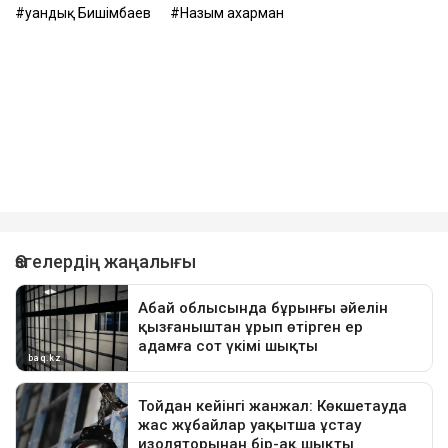
Қуандық Бишімбаев
Назым Қахарман