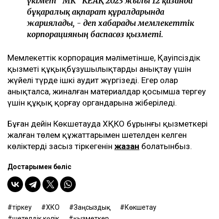
үкімет" МК" КЕАҚ 2023 жылғы 12 қазанда
бұқаралық ақпарат құралдарында
жариялады, - деп хабарады мемлекеттік
корпорацияның баспасөз қызметі.
Мемлекеттік корпорация мәліметінше, Қауіпсіздік
қызметі құқықбұзушылықтарды анықтау үшін
жүйелі түрде ішкі аудит жүргізеді. Егер олар
анықталса, жиналған материалдар қосымша тергеу
үшін құқық қорғау органдарына жіберіледі.
Бұған дейін Көкшетауда ХҚКО бұрынғы қызметкері
жалған төлем құжаттарымен шетелден келген
көліктерді заңсыз тіркегенін
жазған
болатынбыз.
Достарыңмен бөліс
тіркеу
ХҚКО
Заңсыздық
Көкшетау
шетелдік көлік
қызметкер