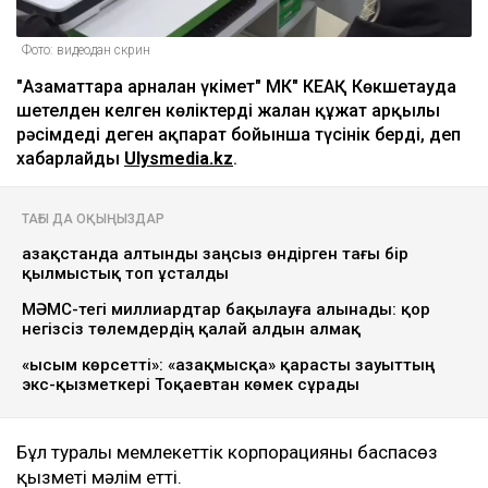
Фото: видеодан скрин
"Азаматтарға арналған үкімет" МК" КЕАҚ Көкшетауда
шетелден келген көліктерді жалған құжат арқылы
рәсімдеді деген ақпарат бойынша түсінік берді, деп
хабарлайды
Ulysmedia.kz
.
ТАҒЫ ДА ОҚЫҢЫЗДАР
Қазақстанда алтынды заңсыз өндірген тағы бір
қылмыстық топ ұсталды
МӘМС-тегі миллиардтар бақылауға алынады: қор
негізсіз төлемдердің қалай алдын алмақ
«Қысым көрсетті»: «Қазақмысқа» қарасты зауыттың
экс-қызметкері Тоқаевтан көмек сұрады
Бұл туралы мемлекеттік корпорацияның баспасөз
қызметі мәлім етті.