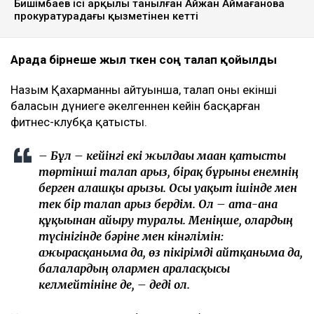
Бишімбаев ісі арқылы танылған Айжан Аймағанова
прокуратурадағы қызметінен кетті
Арада бірнеше жыл өткен соң талап қойылды
Назым Қахарманның айтуынша, талап оның екінші
баласын дүниеге әкелгеннен кейін басқарған
фитнес-клубқа қатысты.
– Бұл – кейінгі екі жылдағы маған қатысты
төртінші талап арыз, бірақ бұрынғы енемнің
берген алғашқы арызы. Осы уақыт ішінде мен
тек бір талап арыз бердім. Ол – ата-ана
құқығынан айыру туралы. Меніңше, олардың
түсінігінде бәріне мен кінәлімін:
ажырасқаныма да, өз пікірімді айтқаныма да,
балалардың олармен араласқысы
келмейтініне де, – деді ол.