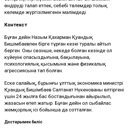
өндіруді талап етпек, себебі төлемдер толық
көлемде жүргізілмегенін мәлімдеді.
Контекст
Бұған дейін Назым Қахарман Қуандық
Бишімбаевпен бірге тұрған кезеңі туралы айтып
берген. Оның сөзінше, некеде болған кезінде ол
күйеуінің опасыздығына, бақылауына,
психологиялық қысымына және физикалық
агрессиясына тап болған.
Еске салайық, бұрынғы ұлттық экономика министрі
Қуандық Бишімбаев Салтанат Нүкенованы өлтіргені
үшін 24 жылға бас бостандығынан айырылып,
жазасын өтеп жатыр. Бұған дейін ол сыбайлас
жемқорлық ісі бойынша да сотталған.
Достарыңмен бөліс