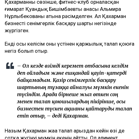
Қахарманның сөзінше, фитнес-клуб орналасқан
ғимарат Қуандық Бишімбаевтың анасы Альмира
Нұрлыбекованың атына рәсімделген. Ал Қахарман
бизнесті сенімгерлік басқару шарты негізінде
жүргізген.
Енді осы келісім оның үстінен қаржылық талап қоюға
негіз болып отыр.
– Ол кезде өзімді керемет отбасына келдім
деп ойладым және ешқандай қауіп-қатерді
байқамадым. Қазір сенімгерлік басқару
шартының тұзаққа айналуы мүмкін екенін
түсіндім. Арада бірнеше жыл өткен соң
менен талап қоюшылардың пікірінше, осы
бизнестен түскен ақшаны қайтаруды талап
етіп отыр, – деді Қахарман.
Назым Қахарман жаңа талап арыздан кейін өзі де
сотқа жүгінуі мүмкін екенін айтты. Ол алимент