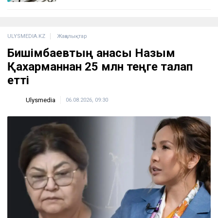
ULYSMEDIA.KZ
Жаңалықтар
Бишімбаевтың анасы Назым
Қахарманнан 25 млн теңге талап
етті
Ulysmedia
06.08.2026, 09:30