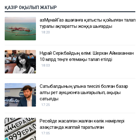
ҚАЗІР ОҚЫЛЫП ЖАТЫР
ҚазМұнайГаз Қашағанға қатысты қойылған талап
туралы ақпаратты жоққа шығарды
18:20
Нұрай Серікбайдың өлімі: Шерхан Аймаханнан
10 млрд теңге өтемақы талап етілді
18:03
Сатыбалдының ұлына тиесілі болған базар
алты рет аукционға шығарылып, ақыры
сатылды
17:25
Ресейде жасалған жалған көлік нөмірлері
Қазақстанда жаппай таратылған
17:05