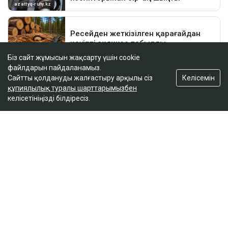
Біз сайт жұмысын жақсарту үшін cookie
файлдарын пайдаланамыз.
Келісемін
Сайтты қолдануды жалғастыру арқылы сіз
құпиялылық туралы шарттарымызбен
келісетініңізді білдіресіз.