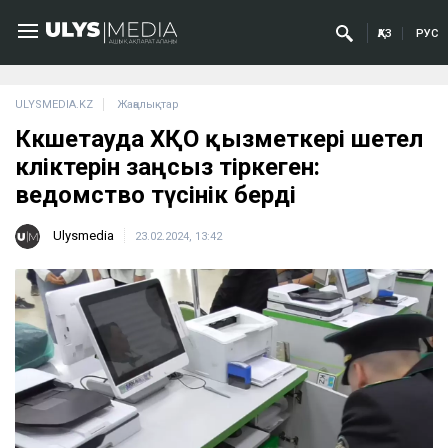
ҚАЗ
РУС
ULYSMEDIA.KZ
Жаңалықтар
Көкшетауда ХҚО қызметкері шетел
көліктерін заңсыз тіркеген:
ведомство түсінік берді
Ulysmedia
23.02.2024, 13:42