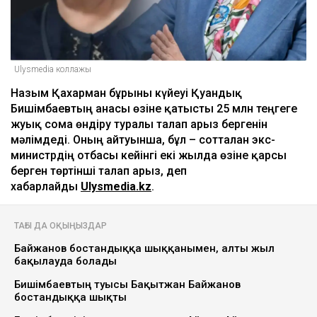
Ulysmedia коллажы
Назым Қахарман бұрынғы күйеуі Қуандық
Бишімбаевтың анасы өзіне қатысты 25 млн теңгеге
жуық сома өндіру туралы талап арыз бергенін
мәлімдеді. Оның айтуынша, бұл – сотталған экс-
министрдің отбасы кейінгі екі жылда өзіне қарсы
берген төртінші талап арыз, деп
хабарлайды
Ulysmedia.kz
.
ТАҒЫ ДА ОҚЫҢЫЗДАР
Байжанов бостандыққа шыққанымен, алты жыл
бақылауда болады
Бишімбаевтың туысы Бақытжан Байжанов
бостандыққа шықты