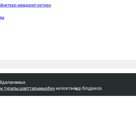
айдаланамыз.
қ туралы шарттарымызбен
келісетініңізді білдіресіз.