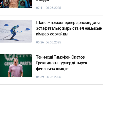
07:41, 06.03.2025
Шаңғы жарысы: ерлер арасындағы
эстафеталық жарыста ел намысын
кімдер қорғайды
05:26, 06.03.2025
Теннисші Тимофей Скатов
Грекиядағы турнирдің ширек
финалына шықты
04:39, 06.03.2025