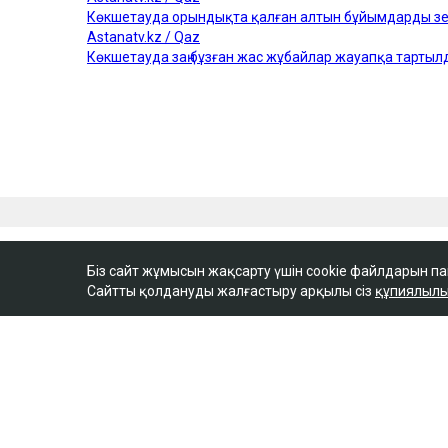
Біз сайт жұмысын жақсарту үшін cookie файлдарын п
Сайтты қолдануды жалғастыру арқылы сіз
құпиялылы