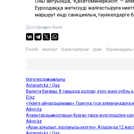
Оның айтуынша, "Қазатомөнеркәсіп" — әлемд
Еуроодаққа жеткізуді жалғастыруға ниетт
маршрут енді санкциялық тәуекелдерге 
Достарыңмен бөліс
Ресей
экспорт
Қазатомпром
уран
Украинадағы 