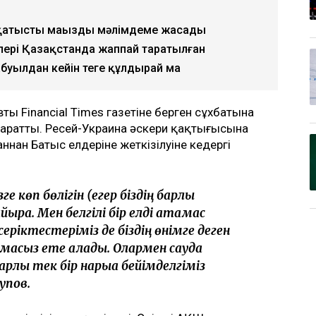
е қатысты маңызды мәлімдеме жасады
рлері Қазақстанда жаппай таратылған
буылдан кейін теңге құлдырай ма
ың Financial Times газетіне берген сұхбатына
таратты. Ресей-Украина әскери қақтығысына
нан Батыс елдеріне жеткізілуіне кедергі
ге көп бөлігін (егер біздің барлық
ырақ. Мен белгілі бір елді атамас
серіктестеріміз де біздің өнімге деген
асыз ете алады. Олармен сауда
барлық тек бір нарыққа бейімделгіміз
упов.