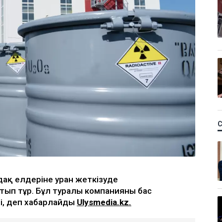
дақ елдеріне уран жеткізуде
тып тұр. Бұл туралы компанияның бас
і, деп хабарлайды
Ulysmedia.kz.