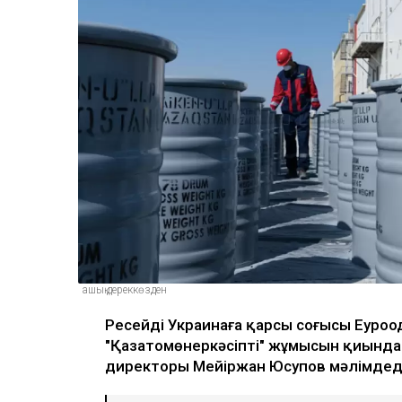
ашық дереккөзден
Ресейдің Украинаға қарсы соғысы Еуроо
"Қазатомөнеркәсіптің" жұмысын қиында
директоры Мейіржан Юсупов мәлімдед