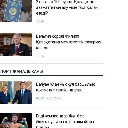
2 сағатта 100 сұрақ: Қазақстан
азаматтығын алу үшін тест қалай
өтеді?
17:59
Бельгия королі Филипп
Қазақстанға мемлекеттік сапармен
келеді
17:25
СПОРТ ЖАҢАЛЫҚТАРЫ
Балуан Ұлан Рысқұл басшылық
қызметке тағайындалды
09:22, 06.03.2025
Енді чемпиондар Жәнібек
Әлімханұлынан қаша алмайтын
болды