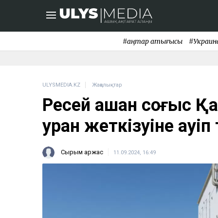
#қаңтар қақтығысы
#Украин
ULYSMEDIA.KZ
Жаңалықтар
Ресей ашқан соғыс Қ
уран жеткізуіне қауіп
Сырым Қаржас
11.09.2024, 16:49