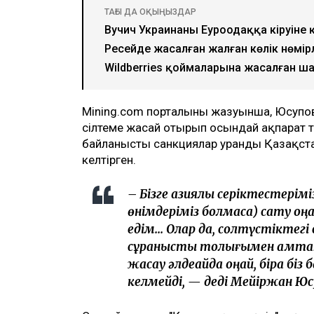
ТАҒЫ ДА ОҚЫҢЫЗДАР
Вучич Украинаның Еуроодаққа кіруін
Ресейде жасалған жалған көлік нөмі
Wildberries қоймаларына жасалған ша
Mining.com порталының жазуынша, Юсуповт
сілтеме жасай отырып осындай ақпарат 
байланысты санкциялар уранды Қазақстан
келтірген.
– Бізге азиялық серіктестеріміз
өнімдеріміз болмаса) сату оңай
едім... Олар да, солтүстіктегі 
сұранысты толығымен қамтам
жасау әлдеқайда оңай, бірақ біз 
келмейді, — деді Мейіржан Юс