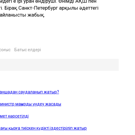
егі ең ірі уран өндіруші. Өнімді АҚШ пен
і. Бірақ Санкт-Петербург арқылы әдеттегі
байланысты жабық.
соғыс
Батыс елдері