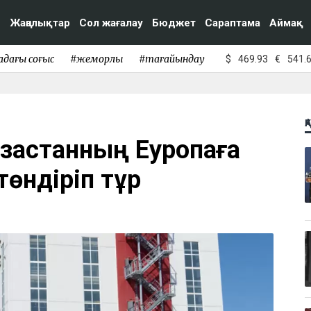
Жаңалықтар
Сол жағалау
Бюджет
Сараптама
Аймақ
адағы соғыс
#жемқорлық
#тағайындау
$
469.93
€
541.
Қ
азақстанның Еуропаға
 төндіріп тұр