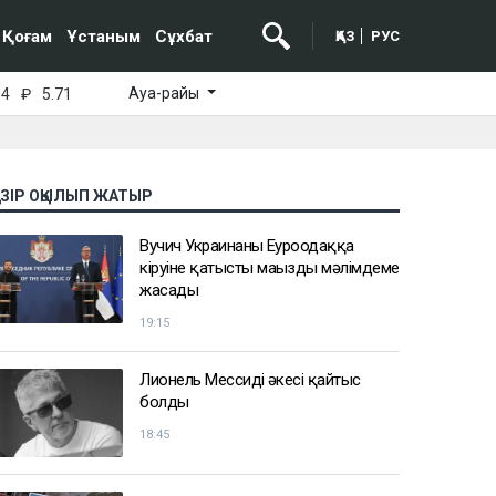
Қоғам
Ұстаным
Сұхбат
ҚАЗ
РУС
Ауа-райы
64
₽
5.71
АЗІР ОҚЫЛЫП ЖАТЫР
Вучич Украинаның Еуроодаққа
кіруіне қатысты маңызды мәлімдеме
жасады
19:15
Лионель Мессидің әкесі қайтыс
болды
18:45