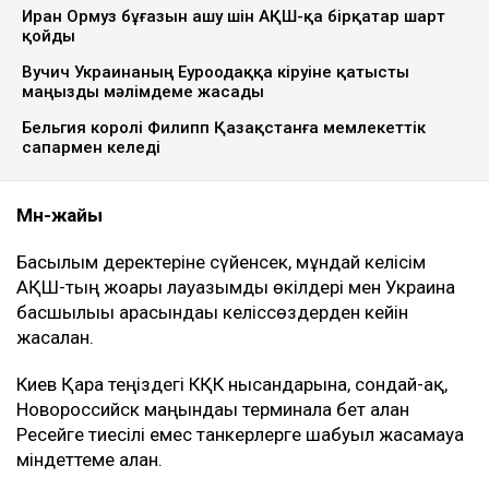
Иран Ормуз бұғазын ашу үшін АҚШ-қа бірқатар шарт
қойды
Вучич Украинаның Еуроодаққа кіруіне қатысты
маңызды мәлімдеме жасады
Бельгия королі Филипп Қазақстанға мемлекеттік
сапармен келеді
Мән-жайы
Басылым деректеріне сүйенсек, мұндай келісім
АҚШ-тың жоғары лауазымды өкілдері мен Украина
басшылығы арасындағы келіссөздерден кейін
жасалған.
Киев Қара теңіздегі КҚК нысандарына, сондай-ақ,
Новороссийск маңындағы терминалға бет алған
Ресейге тиесілі емес танкерлерге шабуыл жасамауға
міндеттеме алған.