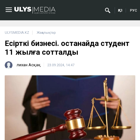
ҚАЗ
РУС
ULYSMEDIA.KZ
Жаңалықтар
Есірткі бизнесі. Қостанайда студент
11 жылға сотталды
Әлихан Асқақ
23.09.2024, 14:47