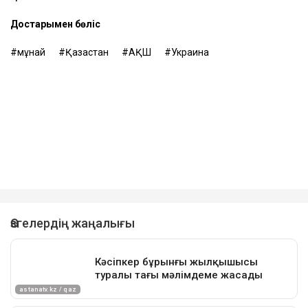
Достарыңмен бөліс
мұнай
Қазақстан
АҚШ
Украина