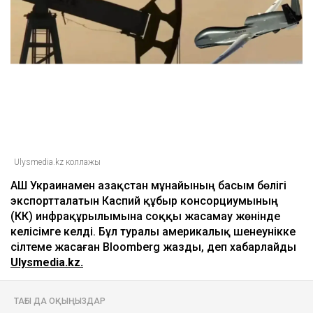
Ulysmedia.kz коллажы
АҚШ Украинамен Қазақстан мұнайының басым бөлігі
экспортталатын Каспий құбыр консорциумының
(КҚК) инфрақұрылымына соққы жасамау жөнінде
келісімге келді. Бұл туралы америкалық шенеунікке
сілтеме жасаған Bloomberg жазды, деп хабарлайды
Ulysmedia.kz.
ТАҒЫ ДА ОҚЫҢЫЗДАР