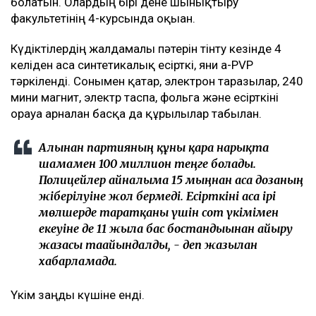
болатын. Олардың бірі дене шынықтыру
факультетінің 4-курсында оқыған.
Күдіктілердің жалдамалы пәтерін тінту кезінде 4
келіден аса синтетикалық есірткі, яғни а-PVP
тәркіленді. Сонымен қатар, электрон таразылар, 240
мини магнит, электр таспа, фольга және есірткіні
орауға арналған басқа да құрылғылар табылған.
Алынған партияның құны қара нарықта
шамамен 100 миллион теңге болады.
Полицейлер айналымға 15 мыңнан аса дозаның
жіберілуіне жол бермеді. Есірткіні аса ірі
мөлшерде таратқаны үшін сот үкімімен
екеуіне де 11 жылға бас бостандығынан айыру
жазасы тағайындалды, - деп жазылған
хабарламада.
Үкім заңды күшіне енді.