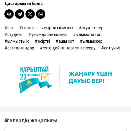
Достарыңмен бөліс
сот
қылмыс
есірткі қылмысы
студенттер
студент
ұйымдасқан қылмыс
қылмыстық топ
қылмыстық іс
есірткі
ашық сот
қылмыскер
сотталғандар
сотқа дейінгі тергеп-тексеру
сот үкімі