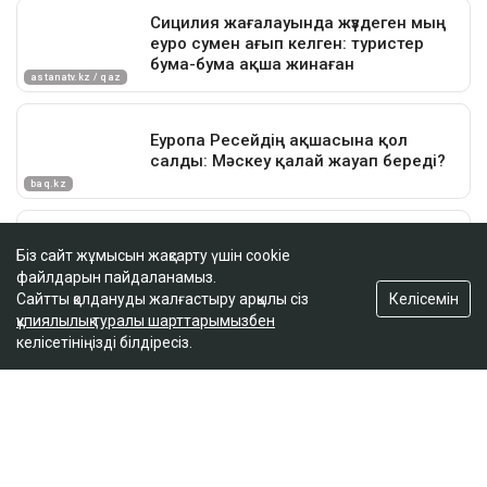
Біз сайт жұмысын жақсарту үшін cookie
файлдарын пайдаланамыз.
Келісемін
Сайтты қолдануды жалғастыру арқылы сіз
құпиялылық туралы шарттарымызбен
келісетініңізді білдіресіз.