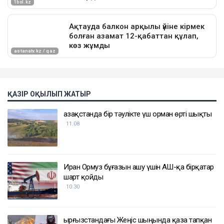
ҚАЗІР ОҚЫЛЫП ЖАТЫР
Қазақстанда бір тәулікте үш орман өрті шықты
11:08
Иран Ормуз бұғазын ашу үшін АҚШ-қа бірқатар
шарт қойды
10:30
Қырғызстандағы Жеңіс шыңында қаза тапқан