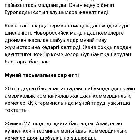
пайызы тасымалданады. Оның едәуір бөлігі
Еуропадағы сатып алушыларға жөнелтіледі.
Кейінгі апталарда терминал маңындағы жағдай күрт
шиеленісті. Новороссийск маңындағы кемелерге
дронмен жасалған шабуылдар мұнай тиеу
жұмыстарына кедергі келтірді. Жаңа соққылардан
қауіптенген кейбір кеме иелері бұл бағытқа барудан
бас тарта бастаған.
Мұнай тасымалына әсер етті
20 шілдеден басталған аптадағы шабуылдардан кейін
америкалық компаниялар жалдаған коммерциялық
кемелер КҚК терминалында мұнай тиеуді уақытша
тоқтатты.
Жұмыс 27 шілдеде қайта басталды. Алайда екі
күннен кейін терминал маңындағы коммерциялық
кемелер дрон шабуылына ұшырады.