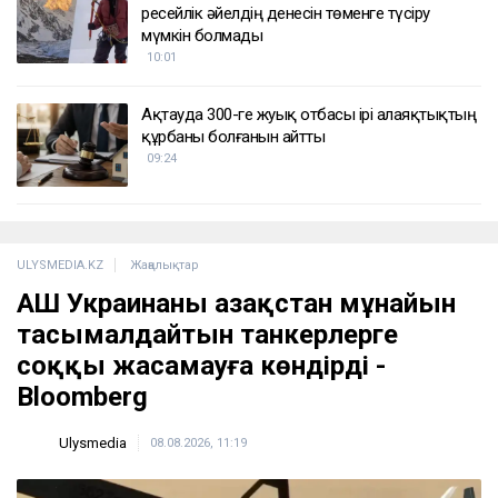
ресейлік әйелдің денесін төменге түсіру
мүмкін болмады
10:01
Ақтауда 300-ге жуық отбасы ірі алаяқтықтың
құрбаны болғанын айтты
09:24
ULYSMEDIA.KZ
Жаңалықтар
АҚШ Украинаны Қазақстан мұнайын
тасымалдайтын танкерлерге
соққы жасамауға көндірді -
Bloomberg
Ulysmedia
08.08.2026, 11:19