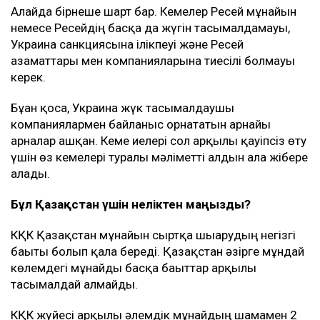
Алайда бірнеше шарт бар. Кемелер Ресей мұнайын
немесе Ресейдің басқа да жүгін тасымалдамауы,
Украина санкциясына ілікпеуі және Ресей
азаматтары мен компанияларына тиесілі болмауы
керек.
Бұған қоса, Украина жүк тасымалдаушы
компаниялармен байланыс орнататын арнайы
арналар ашқан. Кеме иелері сол арқылы қауіпсіз өту
үшін өз кемелері туралы мәліметті алдын ала жібере
алады.
Бұл Қазақстан үшін неліктен маңызды?
КҚК Қазақстан мұнайын сыртқа шығарудың негізгі
бағыты болып қала береді. Қазақстан әзірге мұндай
көлемдегі мұнайды басқа бағыттар арқылы
тасымалдай алмайды.
КҚК жүйесі арқылы әлемдік мұнайдың шамамен 2