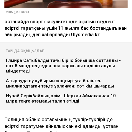
Ашық дереккөз
Қостанайда спорт факультетінде оқитын студент
есірткі таратқаны үшін 11 жылға бас бостандығынан
айырылды, деп хабарлайды Ulysmedia.kz.
ТАҒЫ ДА ОҚЫҢЫЗДАР
Гүлмира Сатыбалды тағы бір іс бойынша сотталды -
сот 8 млрд теңгеден аса қаржыны өндіріп алуды
міндеттеді
Атырауда су құбырын жаңғыртуға бөлінген
миллиардтаған теңге ұрланған: сот үкім шығарды
Нұрай Серікбайдың өлімі: Шерхан Аймаханнан 10
млрд теңге өтемақы талап етілді
Полиция облыс орталығының түкпір-түкпірінде
есірткі таратумен айналысқан екі адамды ұстаған