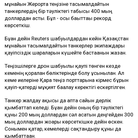
мұнайын Жерорта теңізіне тасымалдайтын
танкерлердің бір тәуліктегі табысы 400 мың
доллардан асты. Бұл - осы бағыттағы рекорд
көрсеткіш.
Бұған дейін Reuters шабуылдардан кейін Қазақстан
мұнайын тасымалдайтын танкерлер экипаждары
қауіпсіздік шараларын күшейте бастағанын жазған.
Теңізшілерге дрон шабуылы қаупі төнген кезде
кеменің қорғалған бөліктерінде болу ұсынылған. Ал
кеме иелеріне Қара теңіз порттарына кірмес бұрын
қауіп-қатерді мұқият бағалау керектігі ескертілген.
Танкер жалдау ақысы да апта сайын дерлік
қымбаттап келеді. Бұған дейін оның бір тәуліктегі
құны 200 мың доллардан сәл асатын деңгейден 300
мың доллардан жоғары көрсеткішке дейін өскен.
Сонымен қатар, кемелерді сақтандыру құны да
қымбаттаған.