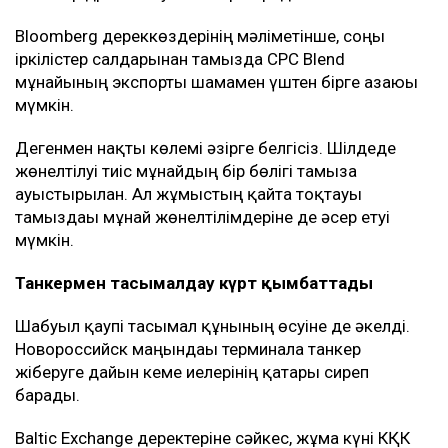
Bloomberg дереккөздерінің мәліметінше, соңғы
іркілістер салдарынан тамызда CPC Blend
мұнайының экспорты шамамен үштен бірге азаюы
мүмкін.
Дегенмен нақты көлемі әзірге белгісіз. Шілдеде
жөнелтілуі тиіс мұнайдың бір бөлігі тамызға
ауыстырылған. Ал жұмыстың қайта тоқтауы
тамыздағы мұнай жөнелтілімдеріне де әсер етуі
мүмкін.
Танкермен тасымалдау күрт қымбаттады
Шабуыл қаупі тасымал құнының өсуіне де әкелді.
Новороссийск маңындағы терминалға танкер
жіберуге дайын кеме иелерінің қатары сиреп
барады.
Baltic Exchange деректеріне сәйкес, жұма күні КҚК