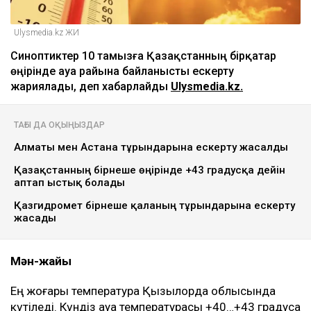
Ulysmedia.kz ЖИ
Синоптиктер 10 тамызға Қазақстанның бірқатар
өңірінде ауа райына байланысты ескерту
жариялады, деп хабарлайды
Ulysmedia.kz.
ТАҒЫ ДА ОҚЫҢЫЗДАР
Алматы мен Астана тұрғындарына ескерту жасалды