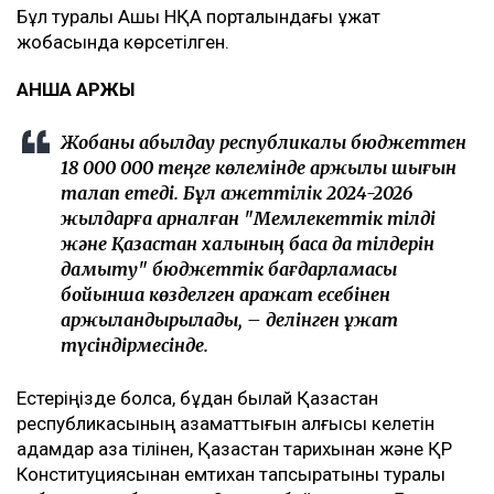
Бұл туралы Ашық НҚА порталындағы құжат
жобасында көрсетілген.
ҚАНША ҚАРЖЫ
Жобаны қабылдау республикалық бюджеттен
18 000 000 теңге көлемінде қаржылық шығын
талап етеді. Бұл қажеттілік 2024-2026
жылдарға арналған "Мемлекеттік тілді
және Қазақстан халқының басқа да тілдерін
дамыту" бюджеттік бағдарламасы
бойынша көзделген қаражат есебінен
қаржыландырылады, – делінген құжат
түсіндірмесінде.
Естеріңізде болса, бұдан былай Қазақстан
республикасының азаматтығын алғысы келетін
адамдар қазақ тілінен, Қазақстан тарихынан және ҚР
Конституциясынан емтихан тапсыратыны туралы