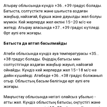
аудандарының таулы бөліктерінде найзағай
күтіледі. Кешке нөсер жаңбыр, бұршақ және
дауылды жел болуы мүмкін.
Батыс Қазақстан облысының батысы, солтүстігі
және шығысында жаңбыр жауып, найзағай
ойнайды. Күндіз бұршақ пен дауылды жел болуы
ықтимал. Солтүстік және солтүстік-шығыс желі кей
жерлерде 15–20 м/с-ке дейін күшейеді. Облыстың
басым бөлігінде өрт қаупі өте жоғары.
Атырау облысында күндіз +36…+39 градус болады.
Батыста, солтүстікте және шығыста аздаған
жаңбыр, найзағай, бұршақ және дауылды жел болуы
мүмкін. Кей жерлерде жел екпіні 15–20 м/с-ке
жетеді. Атырау қаласында +37…+39 градус күтіледі.
Өрт қаупі өте жоғары.
Батыста да аптап басылмайды