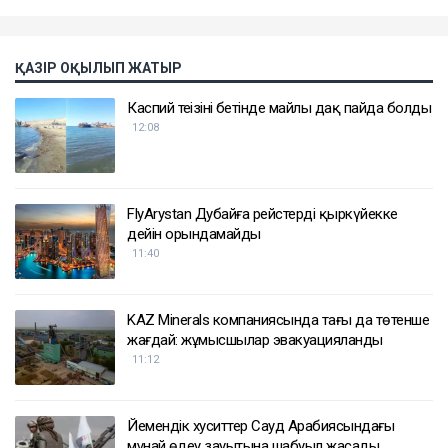
ҚАЗІР ОҚЫЛЫП ЖАТЫР
Каспий теңізінің бетінде майлы дақ пайда болды
12:08
FlyArystan Дубайға рейстерді қыркүйекке