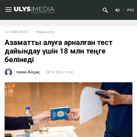
ҚАЗ
РУС
ULYSMEDIA.KZ
Жаңалықтар
Азаматтық алуға арналған тест
дайындау үшін 18 млн теңге
бөлінеді
Әлихан Асқақ
08.10.2024, 14:48