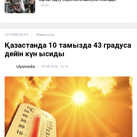
дейін орындамайды
11:40
KAZ Minerals компаниясында тағы да төтенше
жағдай: жұмысшылар эвакуацияланды
11:12
Йемендік хуситтер Сауд Арабиясындағы
мұнай өңдеу зауытына шабуыл жасады
10:35
ULYSMEDIA.KZ
Жаңалықтар
Қазақстанда 10 тамызда 43 градусқа
дейін күн ысиды
Ulysmedia
09.08.2026, 16:14