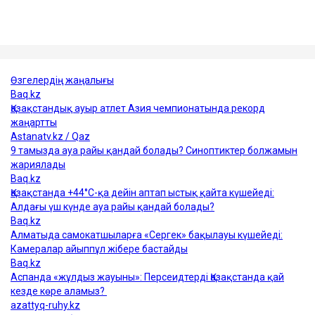
тағы бірнеше ауданда жоғары деңгейде сақталады.
Достарыңмен бөліс
ауа райы
синоптиктер
болжам