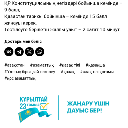
ҚР Конституциясының негіздері бойынша кемінде –
9 балл;
Қазақстан тарихы бойынша – кемінде 15 балл
жинауы керек.
Тестілеуге берілетін жалпы уақыт – 2 сағат 10 минут.
Достарыңмен бөліс
Қазақстан
азаматтық
қазақ тілі
қазақша
Ұлттық бірыңғай тестілеу
қазақ
Қазақ тілі қоғамы
қос азаматтық