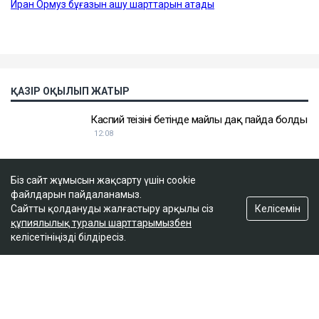
Біз сайт жұмысын жақсарту үшін cookie
файлдарын пайдаланамыз.
Келісемін
Сайтты қолдануды жалғастыру арқылы сіз
құпиялылық туралы шарттарымызбен
келісетініңізді білдіресіз.