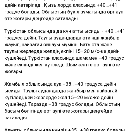
Қазақстанның бірнеше өңірінде +43 градусқа дейін
аптап ыстық болады
Қазгидромет бірнеше қаланың тұрғындарына ескерту
жасады
Мән-жайы
Ең жоғары температура Қызылорда облысында
күтіледі. Күндіз ауа температурасы +40…+43 градусқа
дейін көтеріледі. Қызылорда қаласында +40…+41
градус болады. Облыстың бүкіл аумағында өрт қаупі
өте жоғары деңгейде сақталады.
Түркістан облысында да күн қатты ысиды - +40…+41
градусқа дейін. Таулы аудандарда өткінші жаңбыр
жауып, найзағай ойнауы мүмкін. Батыста және
таулы жерлерде желдің екпіні 15–20 м/с-ке дейін
күшейеді. Түркістан қаласында шамамен +40 градус