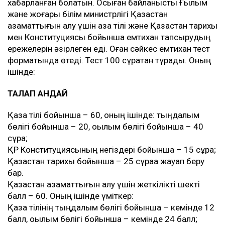
хабарланған болатын. Осыған байланысты Ғылым
және жоғары білім министрлігі Қазақстан
азаматтығын алу үшін қазақ тілі және Қазақстан тарихы
мен Конституциясы бойынша емтихан тапсырудың
ережелерін әзірлеген еді. Оған сәйкес емтихан тест
форматында өтеді. Тест 100 сұрақтан тұрады. Оның
ішінде:
ТАЛАП ҚАНДАЙ
Қазақ тілі бойынша – 60, оның ішінде: тыңдалым
бөлігі бойынша – 20, оқылым бөлігі бойынша – 40
сұрақ;
ҚР Конституциясының негіздері бойынша – 15 сұрақ;
Қазақстан тарихы бойынша – 25 сұраққа жауап беру
бар.
Қазақстан азаматтығын алу үшін жеткілікті шекті
балл – 60. Оның ішінде үміткер:
Қазақ тілінің тыңдалым бөлігі бойынша – кемінде 12
балл, оқылым бөлігі бойынша – кемінде 24 балл;