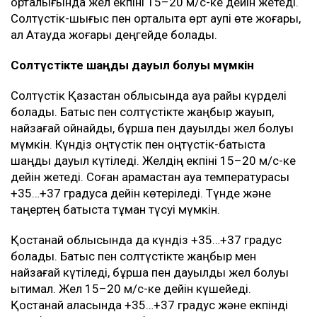
Ақтөбе облысында күндіз ауа температурасы +35…
+38 градус болады. Өңірдің батысы мен
солтүстігінде аздаған жаңбыр жауып, найзағай
ойнайды. Күндіз кей жерлерде жел 15–18 м/с-ке
дейін күшейеді. Ақтөбеде +36…+38 градус болжанып
отыр. Облыстың басым бөлігінде өрт қаупі өте
жоғары.
Маңғыстау облысында негізгі қолайсыз құбылыс -
қатты жел. Күндіз облыстың батысы, оңтүстігі және
орталығында жел екпіні 15–20 м/с-ке дейін жетеді.
Солтүстік-шығыс пен орталықта өрт қаупі өте жоғары,
ал Ақтауда жоғары деңгейде болады.
Солтүстікте шаңды дауыл болуы мүмкін
Солтүстік Қазақстан облысында ауа райы күрделі
болады. Батыс пен солтүстікте жаңбыр жауып,
найзағай ойнайды, бұршақ пен дауылды жел болуы
мүмкін. Күндіз оңтүстік пен оңтүстік-батыста