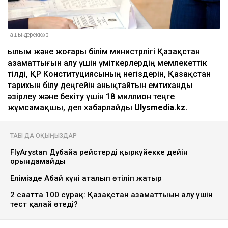
ашық дереккөз
Ғылым және жоғары білім министрлігі Қазақстан
азаматтығын алу үшін үміткерлердің мемлекеттік
тілді, ҚР Конституциясының негіздерін, Қазақстан
тарихын білу деңгейін анықтайтын емтиханды
әзірлеу және бекіту үшін 18 миллион теңге
жұмсамақшы, деп хабарлайды
Ulysmedia.kz.
ТАҒЫ ДА ОҚЫҢЫЗДАР
FlyArystan Дубайға рейстерді қыркүйекке дейін
орындамайды
Елімізде Абай күні аталып өтіліп жатыр
2 сағатта 100 сұрақ: Қазақстан азаматтығын алу үшін
тест қалай өтеді?