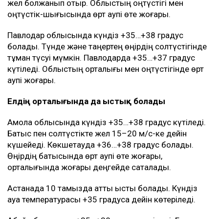
шаңды дауыл күтіледі. Желдің екпіні 15–20 м/с-ке
дейін жетеді. Соған қарамастан ауа температурасы
+35…+37 градусқа дейін көтеріледі. Түнде және
таңертең батыста тұман түсуі мүмкін.
Қостанай облысында да күндіз +35…+37 градус
болады. Батыс пен солтүстікте жаңбыр мен
найзағай күтіледі, бұршақ пен дауылды жел болуы
ықтимал. Жел 15–20 м/с-ке дейін күшейеді.
Қостанай қаласында +35…+37 градус және екпінді
жел болжанып отыр. Облыстың оңтүстігі мен
оңтүстік-шығысында өрт қаупі өте жоғары.
Павлодар облысында күндіз +35…+38 градус
болады. Түнде және таңертең өңірдің солтүстігінде
тұман түсуі мүмкін. Павлодарда +35…+37 градус
күтіледі. Облыстың орталығы мен оңтүстігінде өрт
қаупі жоғары.
Елдің орталығында да ыстық болады