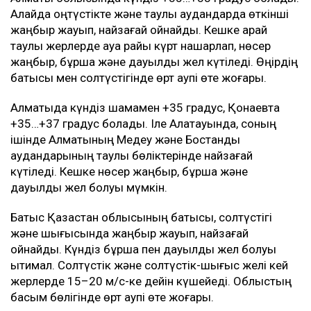
және екпінді жел күтіледі. Шымкентте өрт қаупі өте
жоғары.
Жамбыл облысында ауа +38…+40 градусқа дейін
ысиды. Таулы аудандарда жаңбыр мен найзағай
күтіледі, кей жерлерде жел 15–20 м/с-ке дейін
күшейеді. Таразда +38 градус болады. Облыстың
басым бөлігінде өрт қаупі өте жоғары деңгейде
сақталады.
Алматы облысында күндіз +35…+38 градус болады.
Алайда оңтүстікте және таулы аудандарда өткінші
жаңбыр жауып, найзағай ойнайды. Кешке қарай
таулы жерлерде ауа райы күрт нашарлап, нөсер
жаңбыр, бұршақ және дауылды жел күтіледі. Өңірдің
батысы мен солтүстігінде өрт қаупі өте жоғары.
Алматыда күндіз шамамен +35 градус, Қонаевта
+35…+37 градус болады. Іле Алатауында, соның
ішінде Алматының Медеу және Бостандық