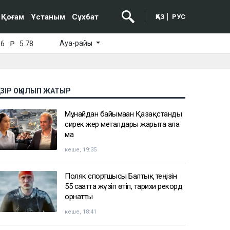
Қоғам
Ұстаным
Сұхбат
ҚАЗ
РУС
Ауа-райы
16
₽
5.78
АЗІР ОҚЫЛЫП ЖАТЫР
Мұнайдан байымаған Қазақстанды
сирек жер металдары жарыта ала
ма
кеше, 19:35
Поляк спортшысы Балтық теңізін
55 сағатта жүзіп өтіп, тарихи рекорд
орнатты
кеше, 18:41