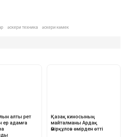
ар
әскери техника
әскери көмек