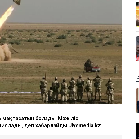
тымақтасатын болады. Мәжіліс
ациялады, деп хабарлайды
Ulysmedia.kz.