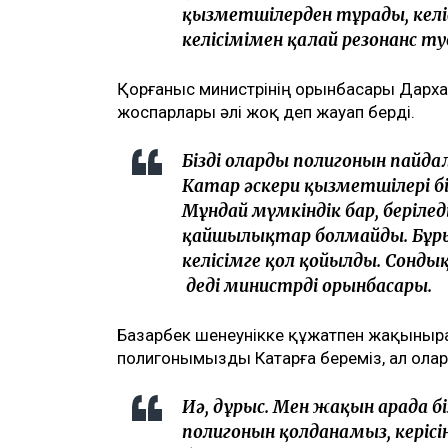
қызметшілерден тұрады, келіс
келісімімен қалай резонанс ту
Қорғаныс министрінің орынбасары Дарх
жоспарлары әлі жоқ деп жауап берді.
Біздің олардың полигонын пайд
Катар әскери қызметшілері бі
Мұндай мүмкіндік бар, беріле
қайшылықтар болмайды. Бұры
келісімге қол қойылды. Сонд
деді министрдің орынбасары.
Базарбек шенеунікке құжатпен жақынырақ 
полигонымызды Катарға береміз, ал олар 
Иә, дұрыс. Мен жақын арада б
полигонын қолданамыз, керісі