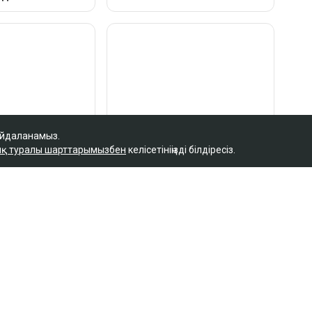
айдаланамыз.
қ туралы шарттарымызбен
келісетініңізді білдіресіз.