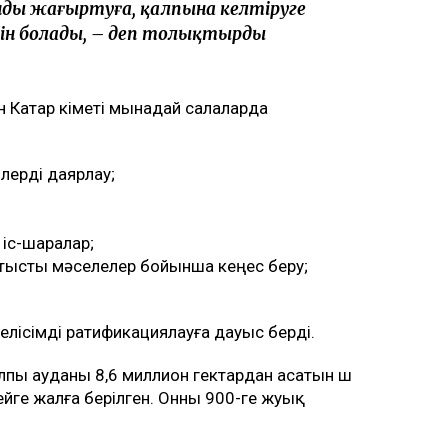
нды жаңғыртуға, қалпына келтіруге
н болады, – деп толықтырды
н Катар үкіметі мынадай салаларда
лерді даярлау;
 іс-шаралар;
қатысты мәселелер бойынша кеңес беру;
елісімді ратификациялауға дауыс берді.
лпы ауданы 8,6 миллион гектардан асатын үш
йге жалға берілген. Онны 900-ге жуық