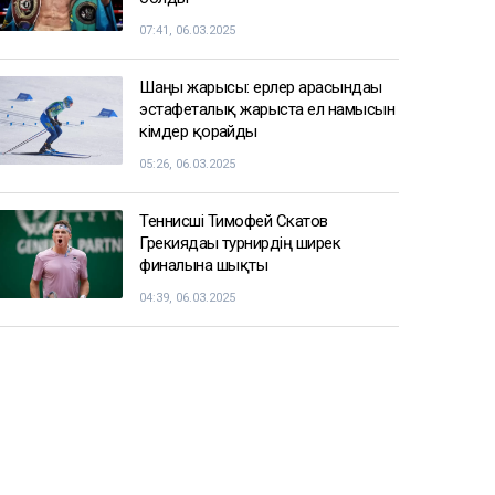
07:41, 06.03.2025
Шаңғы жарысы: ерлер арасындағы
эстафеталық жарыста ел намысын
кімдер қорғайды
05:26, 06.03.2025
Теннисші Тимофей Скатов
Грекиядағы турнирдің ширек
финалына шықты
04:39, 06.03.2025