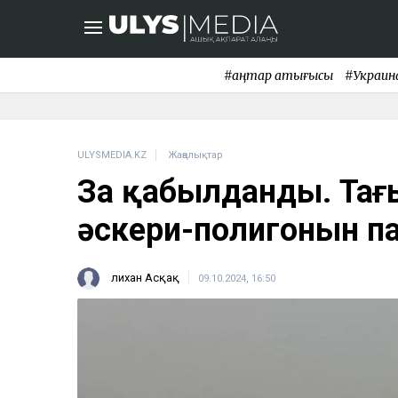
#қаңтар қақтығысы
#Украин
ULYSMEDIA.KZ
Жаңалықтар
Заң қабылданды. Тағ
әскери-полигонын п
Әлихан Асқақ
09.10.2024, 16:50