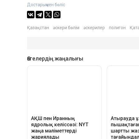
Достарыңмен бөліс
Қазақстан
әскери бөлім
әскерилер
полигон
Қат