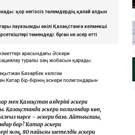
нады: қор негізсіз төлемдердің қалай алдын
ғары лауазымды өкілі Қазақстанға келмекші
рсеткіштері төмендеді: бұған не әсер етті
үкіметтері арасындағы Әскери
кациялау туралы заң жобасын қарады.
қытжан Базарбек келісім
н Катар бір-бірінің әскери полигондарын
.
тар мен Қазақстан өздерінің әскери
. Қазақстанда әскери полигондар көп,
алғыз нәрсе – әскери база. Айтыңызшы,
ндар бар? Катар әскери
лері жоқ, 80 пайызы шетелдік әскери