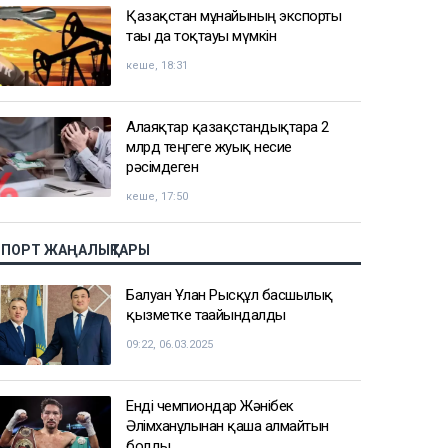
Қазақстан мұнайының экспорты
тағы да тоқтауы мүмкін
кеше, 18:31
Алаяқтар қазақстандықтарға 2
млрд теңгеге жуық несие
рәсімдеген
кеше, 17:50
СПОРТ ЖАҢАЛЫҚТАРЫ
Балуан Ұлан Рысқұл басшылық
қызметке тағайындалды
09:22, 06.03.2025
Енді чемпиондар Жәнібек
Әлімханұлынан қаша алмайтын
болды