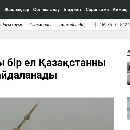
Жаңалықтар
Сол жағалау
Бюджет
Сараптама
Аймақ
адағы соғыс
#жемқорлық
#тағайындау
$
469.85
€
542.
Қ
ы бір ел Қазақстанның
айдаланады