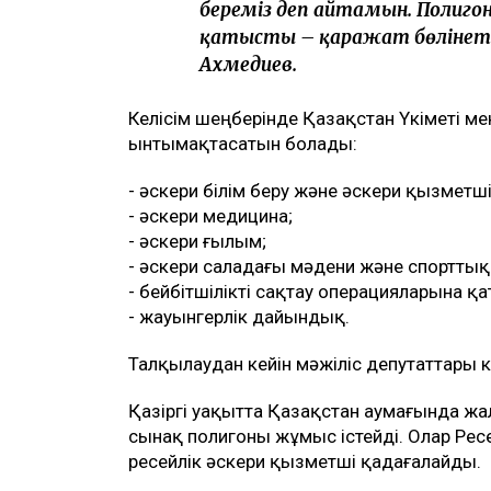
береміз деп айтамын. Полиго
қатысты – қаражат бөлінеті
Ахмедиев.
Келісім шеңберінде Қазақстан Үкіметі ме
ынтымақтасатын болады:
- әскери білім беру және әскери қызметші
- әскери медицина;
- әскери ғылым;
- әскери саладағы мәдени және спорттық
- бейбітшілікті сақтау операцияларына 
- жауынгерлік дайындық.
Талқылаудан кейін мәжіліс депутаттары к
Қазіргі уақытта Қазақстан аумағында жа
сынақ полигоны жұмыс істейді. Олар Ресе
ресейлік әскери қызметші қадағалайды.