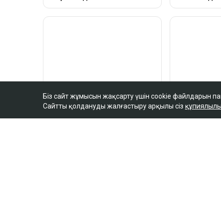
Біз сайт жұмысын жақсарту үшін cookie файлдарын п
Сайтты қолдануды жалғастыру арқылы сіз
құпиялылы