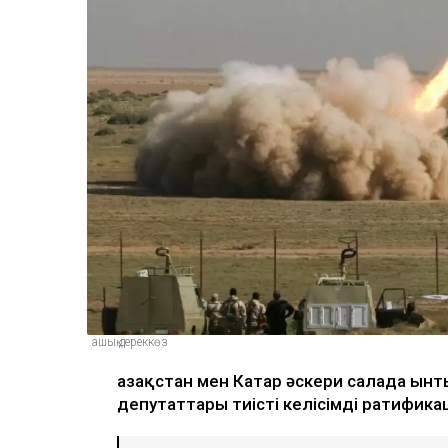
ашық дереккөз
Қазақстан мен Катар әскери салада ын
депутаттары тиісті келісімді ратифик