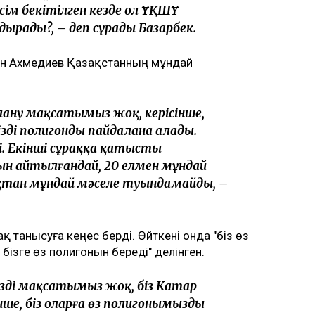
ім бекітілген кезде ол ҰҚШҰ
дырады?, – деп сұрады Базарбек.
ан Ахмедиев Қазақстанның мұндай
алану мақсатымыз жоқ, керісінше,
здің полигонды пайдалана алады.
ді. Екінші сұраққа қатысты
н айтылғандай, 20 елмен мұндай
ықтан мұндай мәселе туындамайды, –
танысуға кеңес берді. Өйткені онда "біз өз
бізге өз полигонын береді" делінген.
іздің мақсатымыз жоқ, біз Катар
нше, біз оларға өз полигонымызды