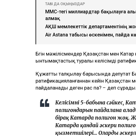
ТАҒЫ ДА ОҚЫҢЫЗДАР
МӘМС-тегі миллиардтар бақылауға алы
алмақ
АҚШ мемлекеттік департаментінің жо
Air Astana табысы өскенімен, пайда кө
Бүгін мәжілісмендер Қазақстан мен Катар 
ынтымақтастық туралы келісімді ратифи
Құжатты талқылау барысында депутат Ба
ратификацияланғаннан кейін Қазақстан ме
пайдаланады деген рас па? – деп сұрады
Келісімнің 5-бабына сәйкес, Ка
полигондарын пайдалана алады
бірақ Катарда полигон жоқ. Ж
Катарда қандай әскери полиго
қызметшілері... Олардың әскер