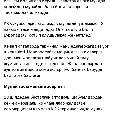
Мән-жайы
Басылым деректеріне сүйенсек, мұндай келісім
АҚШ-тың жоғары лауазымды өкілдері мен Украина
басшылығы арасындағы келіссөздерден кейін
жасалған.
Киев Қара теңіздегі КҚК нысандарына, сондай-ақ,
Новороссийск маңындағы терминалға бет алған
Ресейге тиесілі емес танкерлерге шабуыл жасамауға
міндеттеме алған.
Алайда бірнеше шарт бар. Кемелер Ресей мұнайын
немесе Ресейдің басқа да жүгін тасымалдамауы,
Украина санкциясына ілікпеуі және Ресей
азаматтары мен компанияларына тиесілі болмауы
керек.
Бұған қоса, Украина жүк тасымалдаушы