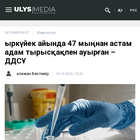
ҚАЗ
РУС
ULYSMEDIA.KZ
Жаңалықтар
Қыркүйек айында 47 мыңнан астам
адам тырысқақпен ауырған –
ДДСҰ
Қалижан Бектемір
19.10.2024, 14:25