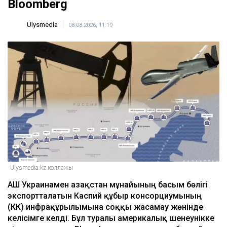
ҚАЗІР ОҚЫЛЫП ЖАТЫР
Атырауда балаға қол көтерді деген тәрбиеші
бұрын сотталғаны анықталды
17:41
Ирандағы соғыс салдарынан АҚШ-тың қару-
жарақ қоры азайып барады - NYT
17:20
Азаптау туралы шағым түскен: Ақтастағы
психиатриялық аурухана тексерілді
16:35
Қазақстанда 10 тамызда 43 градусқа дейін
күн ысиды
16:14