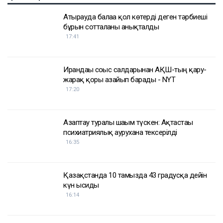
Теңізшілерге дрон шабуылы қаупі төнген кезде
кеменің қорғалған бөліктерінде болу ұсынылған. Ал
кеме иелеріне Қара теңіз порттарына кірмес бұрын
қауіп-қатерді мұқият бағалау керектігі ескертілген.
Танкер жалдау ақысы да апта сайын дерлік қымбаттап
келеді. Бұған дейін оның бір тәуліктегі құны 200 мың
доллардан сәл асатын деңгейден 300 мың
доллардан жоғары көрсеткішке дейін өскен.
Сонымен қатар, кемелерді сақтандыру құны да
қымбаттаған.
Достарыңмен бөліс
мұнай
Қазақстан
АҚШ
Украина