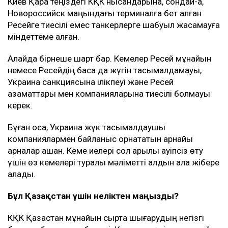
Ulysmedia.kz коллажы
АҚШ Украинамен Қазақстан мұнайының басым бөлігі
экспортталатын Каспий құбыр консорциумының
(КҚК) инфрақұрылымына соққы жасамау жөнінде
келісімге келді. Бұл туралы америкалық шенеунікке
сілтеме жасаған Bloomberg жазды, деп хабарлайды
Ulysmedia.kz.
ТАҒЫ ДА ОҚЫҢЫЗДАР
Ирандағы соғыс салдарынан АҚШ-тың қару-жарақ қоры
азайып барады - NYT
Маңғыстаудағы мұнай кен орнында өрт шықты: не
белгілі?
Түркия Ресей мен Украинаға Қара теңіздегі кемелерге
шабуылды тоқтатуды ұсынды