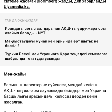
ULYSMEDIA.KZ
Жаңалықтар
АҚШ Украинаны Қазақстан мұнайын
тасымалдайтын танкерлерге
соққы жасамауға көндірді -
Bloomberg
Ulysmedia
08.08.2026, 11:19