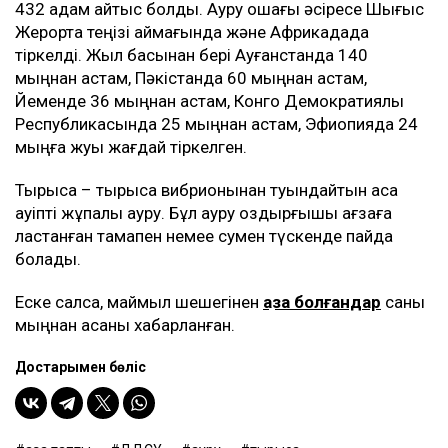
432 адам қайтыс болды. Ауру ошағы әсіресе Шығыс
Жерорта теңізі аймағында және Африкадада
тіркелді. Жыл басынан бері Ауғанстанда 140
мыңнан астам, Пәкістанда 60 мыңнан астам,
Йеменде 36 мыңнан астам, Конго Демократиялық
Республикасында 25 мыңнан астам, Эфиопияда 24
мыңға жуық жағдай тіркелген.
Тырысқақ – тырысқақ вибрионынан туындайтын аса
қауіпті жұқпалы ауру. Бұл ауру қоздырғышы ағзаға
ластанған тамақпен немее сумен түскенде пайда
болады.
Еске салсақ, маймыл шешегінен
қаза болғандар
саны
мыңнан асқаны хабарланған.
Достарыңмен бөліс