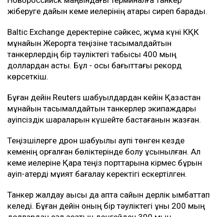
қауіптенген кейбір кеме иелері бұл бағытқа барудан
бас тарта бастаған.
Мұнай тасымалына әсер етті
20 шілдеден басталған аптадағы шабуылдардан
кейін америкалық компаниялар жалдаған
коммерциялық кемелер КҚК терминалында мұнай
тиеуді уақытша тоқтатты.
Жұмыс 27 шілдеде қайта басталды. Алайда екі
күннен кейін терминал маңындағы коммерциялық
кемелер дрон шабуылына ұшырады.
Bloomberg дереккөздерінің мәліметінше, соңғы
іркілістер салдарынан тамызда CPC Blend
мұнайының экспорты шамамен үштен бірге азаюы
мүмкін.
Дегенмен нақты көлемі әзірге белгісіз. Шілдеде