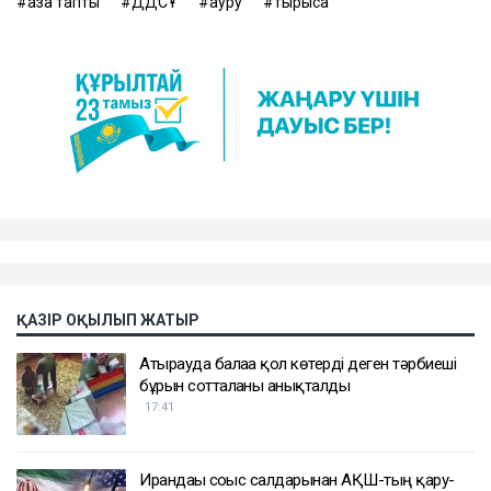
қаза тапты
ДДСҰ
ауру
тырысқақ