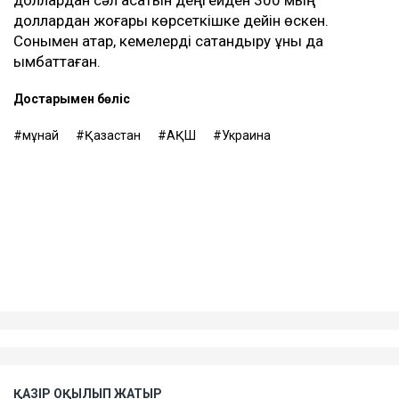
жөнелтілуі тиіс мұнайдың бір бөлігі тамызға
ауыстырылған. Ал жұмыстың қайта тоқтауы
тамыздағы мұнай жөнелтілімдеріне де әсер етуі
мүмкін.
Танкермен тасымалдау күрт қымбаттады
Шабуыл қаупі тасымал құнының өсуіне де әкелді.
Новороссийск маңындағы терминалға танкер
жіберуге дайын кеме иелерінің қатары сиреп барады.
Baltic Exchange деректеріне сәйкес, жұма күні КҚК
мұнайын Жерорта теңізіне тасымалдайтын
танкерлердің бір тәуліктегі табысы 400 мың
доллардан асты. Бұл - осы бағыттағы рекорд
көрсеткіш.
Бұған дейін Reuters шабуылдардан кейін Қазақстан
мұнайын тасымалдайтын танкерлер экипаждары
қауіпсіздік шараларын күшейте бастағанын жазған.