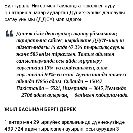
Бұл туралы Нигер мен Таиландта тіркелген ауру
ошақтарына назар аударған Дүниежүзілік денсаулық
сақтау ұйымы (ДДСҰ) мәлімдеген.
Дүниежүзілік денсаулық сақтау ұйымының
ақпаратына сәйкес, қыркүйекте ДДСҰ-ның үш
аймағындағы 14 елде 47 234 тырысқақ ауруы
және 583 өлім тіркелген. Тамыз айымен
салыстырғанда осы айда жұқтыру
көрсеткіші 15%-ға азайғанымен, өлім
көрсеткіші 89%-ға өсті. Ауғанстанда тамыз
айында 17856 адам, Суданда – 15047,
Пәкістанда – 5521, Нигерияда – 3615, Йеменде
– 2706 адам ауырған, – делінген хабарламада.
ЖЫЛ БАСЫНАН БЕРГІ ДЕРЕК
1 қаңтар мен 29 қыркүйек аралығында дүниежүзінде
439 724 адам тырысқақпен ауырып, осы аурудан 3