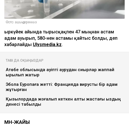
Фото: ашық дереккөз
Қыркүйек айында тырысқақпен 47 мыңнан астам
адам ауырып, 580-нен астамы қайтыс болды, деп
хабарлайды
Ulysmedia.kz
.
ТАҒЫ ДА ОҚЫҢЫЗДАР
Ақтөбе облысында қауіпті аурудан сиырлар жаппай
қырылып жатыр
Эбола Еуропаға жетті: Францияда вирусты бір адам
жұқтырған
Қызылордада жоғалып кеткен алты жастағы қыздың
денесі табылды
МӘН-ЖАЙЫ