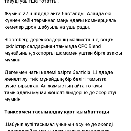
компаниялармен байланыс орнататын арнайы
арналар ашқан. Кеме иелері сол арқылы қауіпсіз өту
үшін өз кемелері туралы мәліметті алдын ала жібере
алады.
Бұл Қазақстан үшін неліктен маңызды?
КҚК Қазақстан мұнайын сыртқа шығарудың негізгі
бағыты болып қала береді. Қазақстан әзірге мұндай
көлемдегі мұнайды басқа бағыттар арқылы
тасымалдай алмайды.
КҚК жүйесі арқылы әлемдік мұнайдың шамамен 2
пайызы тасымалданады. Оның едәуір бөлігі
Еуропадағы сатып алушыларға жөнелтіледі.
Кейінгі апталарда терминал маңындағы жағдай күрт
шиеленісті. Новороссийск маңындағы кемелерге
дронмен жасалған шабуылдар мұнай тиеу
жұмыстарына кедергі келтірді. Жаңа соққылардан