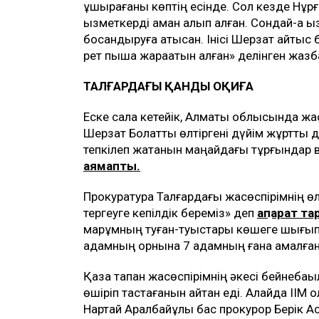
ұшырағаны көптің есінде. Сол кезде Нұрға
қызметкерді аман алып қалған. Сондай-ақ
босандыруға қатысқан. Інісі Шерзат қайтыс
рет пышақ жарақатын алған» делінген жазб
ТАЛҒАРДАҒЫ ҚАНДЫ ОҚИҒА
Еске сала кетейік, Алматы облысында жа
Шерзат Болатты өлтіргені дүйім жұртты дүр
тепкілеп жатқанын маңайдағы тұрғындар ви
аямапты.
Прокуратура Талғардағы жасөспірімнің өл
тергеуге кепілдік береміз» деп
ақпарат та
марқұмның туған-туыстары көшеге шығып, ә
адамның орнына 7 адамның ғана қамалған
Қаза тапқан жасөспірімнің әкесі бейнеб
өшіріп тастағанын айтқан еді. Алайда ІІМ 
Нартай Аралбайұлы бас прокурор Берік Ас