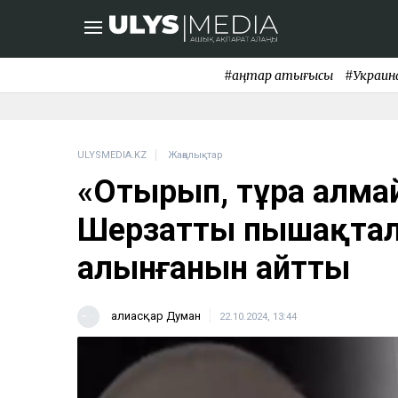
#қаңтар қақтығысы
#Украин
ULYSMEDIA.KZ
Жаңалықтар
«Отырып, тұра алма
Шерзаттың пышақтал
алынғанын айтты
Ғалиасқар Думан
22.10.2024, 13:44