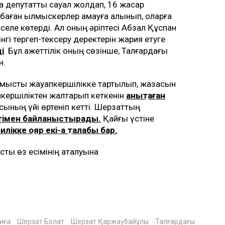
қа депутаттық сауал жолдап, 16 жасар
баған қылмыскерлер қамауға алынып, оларға
әселе көтерді. Ал оның әріптесі Абзал Құспан
нгі тергеп-тексеру деректерiн жария етуге
і
. Бұл қажеттілік оның сөзінше, Талғардағы
н.
қылмыстық жауапкершілікке тартылып, жазасын
апкершіліктен жалтарып кеткенін
анықтаған
асының үйі өртеніп кетті. Шерзаттың
етімен байланыстырады.
Қайғы үстіне
илікке қояр екі-ақ талабы бар.
ысты өз есімінің аталуына
иға
Шерзат Болат
Шерзат Қаржаубайұлы
Талғардағы