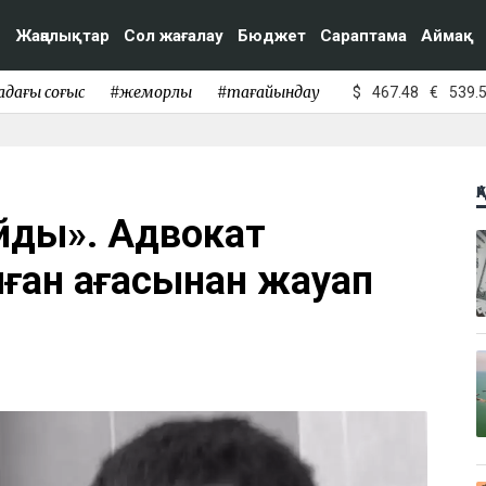
Жаңалықтар
Сол жағалау
Бюджет
Сараптама
Аймақ
адағы соғыс
#жемқорлық
#тағайындау
$
467.48
€
539.
Қ
йды». Адвокат
ған ағасынан жауап