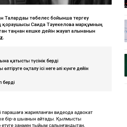
ан Талғардағы төбелес бойынша тергеу
ң қорғаушысы Саида Тәуекелова марқұмның
тан таңнан кешке дейін жауап алынғанын
kz
.
уына қатысты түсінік берді
өлтіруге оқталу ісі неге әлі күнге дейін
п берді
і парақшаға жарияланған видеода адвокат
ке бір-ақ шыққанын айтады. Қылмыстық
р етуге заңмен тыйым салынғандықтан,