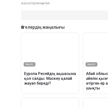
жасөспірімнің өлімі