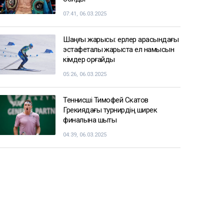
07:41, 06.03.2025
Шаңғы жарысы: ерлер арасындағы
эстафеталық жарыста ел намысын
кімдер қорғайды
05:26, 06.03.2025
Теннисші Тимофей Скатов
Грекиядағы турнирдің ширек
финалына шықты
04:39, 06.03.2025