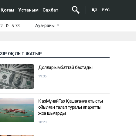
Қоғам
Ұстаным
Сұхбат
ҚАЗ
РУС
Ауа-райы
52
₽
5.73
АЗІР ОҚЫЛЫП ЖАТЫР
Доллар қымбаттай бастады
19:35
ҚазМұнайГаз Қашағанға қатысты
қойылған талап туралы ақпаратты
жоққа шығарды
18:20