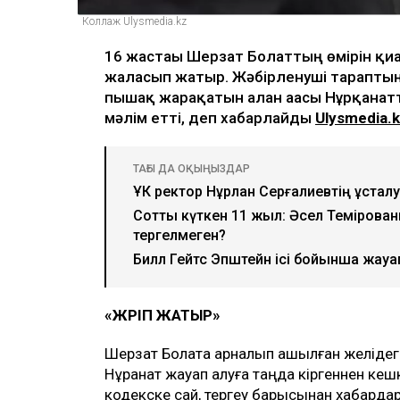
Коллаж Ulysmedia.kz
16 жастағы Шерзат Болаттың өмірін қиғ
жалғасып жатыр. Жәбірленуші тарапты
пышақ жарақатын алған ағасы Нұрқанат
мәлім етті, деп хабарлайды
Ulysmedia.
ТАҒЫ ДА ОҚЫҢЫЗДАР
ҰҚК ректор Нұрлан Серғалиевтің ұстал
Сотты күткен 11 жыл: Әсел Темірованы 
тергелмеген?
Билл Гейтс Эпштейн ісі бойынша жауа
«ЖҮРІП ЖАТЫР»
Шерзат Болатқа арналып ашылған желідег
Нұрқанат жауап алуға таңда кіргеннен кеш
кодекске сай, тергеу барысынан хабарда