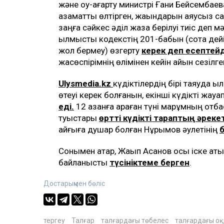
және оқу-ағарту министрі Ғани Бейсембаев
азаматты өлтірген, жақындарын аяусыз са
заңға сәйкес әділ жаза берілуі тиіс деп м
қылмыстық кодекстің 201-бабын (сотқа дейі
жол бермеу) өзгерту
керек деп есептейд
жасөспірімнің өлімінен кейін айқын сезілге
Ulysmedia.kz
күдіктілердің бірі таяуда 
өтеуі керек болғанын, екінші күдікті жау
еді.
12 қазанға қараған түні марқұмның отб
туыстары
өртті күдікті тараптың әрек
қайғыға душар болған Нұрымов әулетінің
б
Сонымен қатар, Жақып Асанов осы іске қат
байланысты
түсініктеме берген
.
Достарыңмен бөліс
тергеу
Талғар
талғардағы төбелес
талғардағы оқ