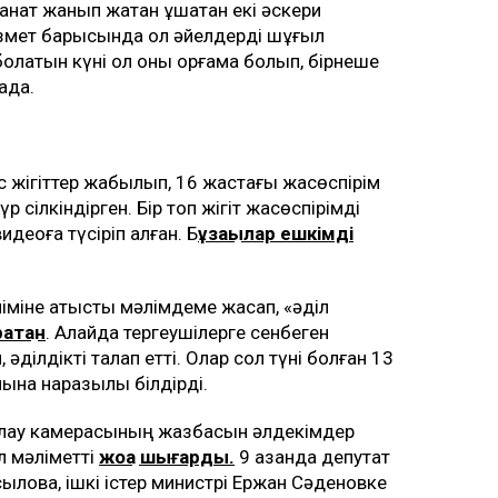
нат жанып жатқан ұшақтан екі әскери
 қызмет барысында ол әйелдерді шұғыл
 болатын күні ол оны қорғамақ болып, бірнеше
ада.
с жігіттер жабылып, 16 жастағы жасөспірім
 сілкіндірген. Бір топ жігіт жасөспірімді
деоға түсіріп алған. Б
ұзақылар ешкімді
іміне қатысты мәлімдеме жасап, «әділ
ратқан
. Алайда тергеушілерге сенбеген
ділдікті талап етті. Олар сол түні болған 13
ына наразылық білдірді.
ақылау камерасының жазбасын әлдекімдер
ол мәліметті
жоққа шығарды.
9 қазанда депутат
ыловқа, ішкі істер министрі Ержан Сәденовке