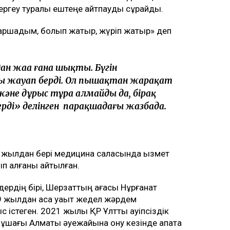
 тергеу туралы ештеңе айтпауды сұрайды.
 шаршадым, болып жатыр, жүріп жатыр» деп
удан жаңа ғана шықты. Бүгін
ы жауап берді. Ол пышақтан жарақат
 және дұрыс тұра алмайды да, бірақ
рді» делінген парақшадағы жазбада.
 жылдан бері медицина саласында қызмет
ып қалғаны айтылған.
ндердің бірі, Шерзаттың ағасы Нұрғанат
9 жылдан аса уақыт жедел жәрдем
стеген. 2021 жылы ҚР Ұлттық қауіпсіздік
 ұшағы Алматы әуежайына қону кезінде апатқа