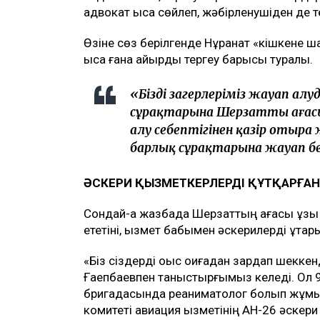
адвокат қысқа сөйлеп, жәбірленушіден де
Өзіне сөз берілгенде Нұрқанат «кішкене
қысқа ғана қайырды тергеу барысы туралы.
«Біздің заңгерлеріміз жауап ал
сұрақтарына Шерзаттың ағас
алу себептігінен қазір отыра
барлық сұрақтарына жауап бе
ӘСКЕРИ ҚЫЗМЕТКЕРЛЕРДІ ҚҰТҚАРҒАН
Сондай-ақ жазбада Шерзаттың ағасы ұзық
ететіні, қызмет бабымен әскерилерді құтқар
«Біз сіздерді оқыс оқиғадан зардап шекке
Ғаепбаевпен таныстырғымыз келеді. Ол 
бригадасында реаниматолог болып жұмыс і
комитеті авиация қызметінің АН-26 әскери