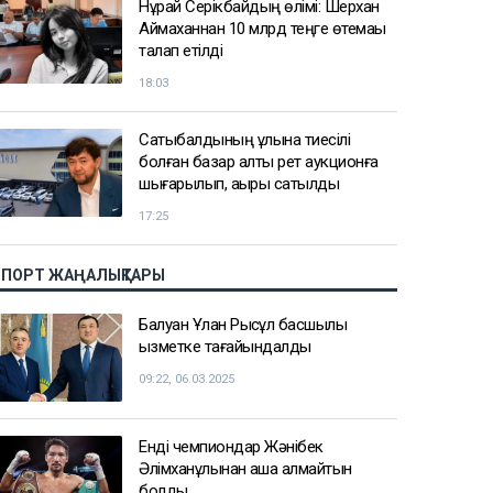
Нұрай Серікбайдың өлімі: Шерхан
Аймаханнан 10 млрд теңге өтемақы
талап етілді
18:03
Сатыбалдының ұлына тиесілі
болған базар алты рет аукционға
шығарылып, ақыры сатылды
17:25
СПОРТ ЖАҢАЛЫҚТАРЫ
Балуан Ұлан Рысқұл басшылық
қызметке тағайындалды
09:22, 06.03.2025
Енді чемпиондар Жәнібек
Әлімханұлынан қаша алмайтын
болды