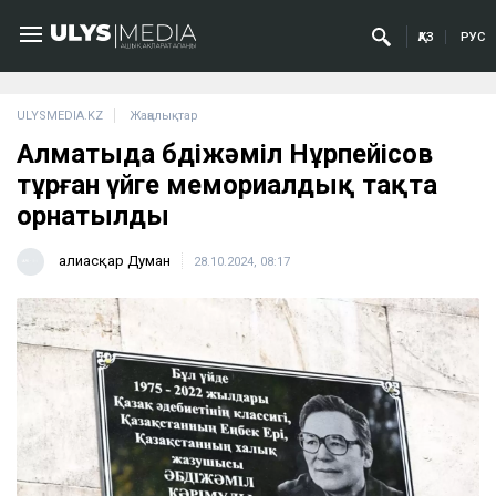
ҚАЗ
РУС
ULYSMEDIA.KZ
Жаңалықтар
Алматыда Әбдіжәміл Нұрпейісов
тұрған үйге мемориалдық тақта
орнатылды
Ғалиасқар Думан
28.10.2024, 08:17