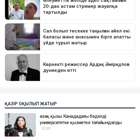
ҚАЗІР ОҚЫЛЫП ЖАТЫР
Қазақ қызы Канададағы беделді
университетке қызметке тағайындалды
12:33