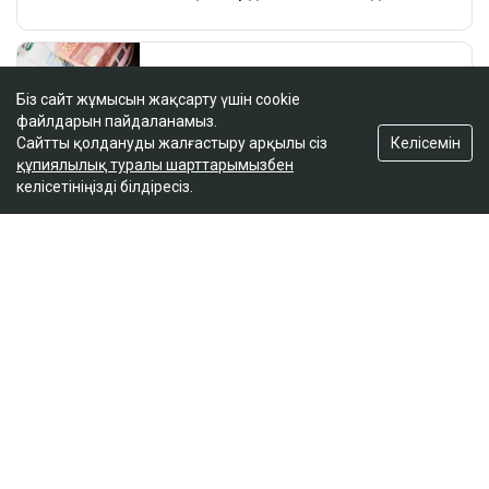
Біз сайт жұмысын жақсарту үшін cookie
файлдарын пайдаланамыз.
Келісемін
Сайтты қолдануды жалғастыру арқылы сіз
құпиялылық туралы шарттарымызбен
келісетініңізді білдіресіз.