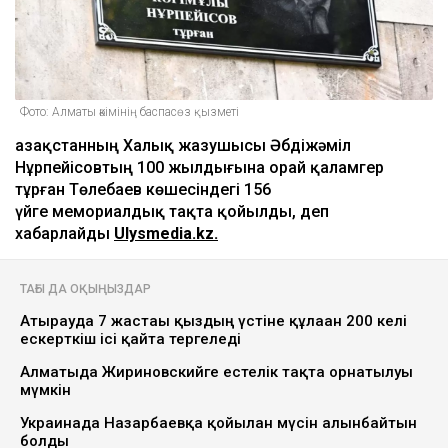
Фото: Алматы әкімінің баспасөз қызметі
Қазақстанның Халық жазушысы Әбдіжәміл
Нұрпейісовтың 100 жылдығына орай қаламгер
тұрған Төлебаев көшесіндегі 156
үйге мемориалдық тақта қойылды, деп
хабарлайды
Ulysmedia.kz.
ТАҒЫ ДА ОҚЫҢЫЗДАР
Атырауда 7 жастағы қыздың үстіне құлаған 200 келі
ескерткіш ісі қайта тергеледі
Алматыда Жириновскийге естелік тақта орнатылуы
мүмкін
Украинада Назарбаевқа қойылған мүсін алынбайтын
болды