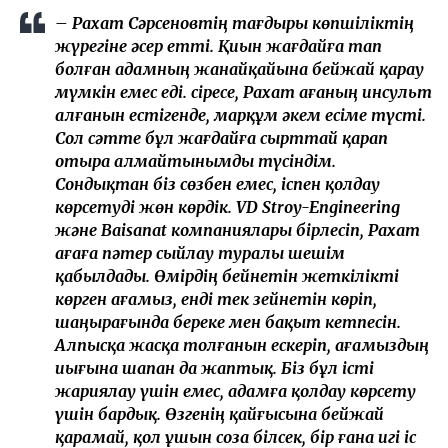
– Рахат Сәрсеновтің тағдыры көпшіліктің
жүрегіне әсер етті. Қиын жағдайға тап
болған адамның жанайқайына бейжай қарау
мүмкін емес еді. Әсіресе, Рахат ағаның инсульт
алғанын естігенде, марқұм әкем есіме түсті.
Сол сәтте бұл жағдайға сырттай қарап
отыра алмайтынымды түсіндім.
Сондықтан біз сөзбен емес, іспен қолдау
көрсетуді жөн көрдік. VD Stroy-Engineering
және Baisanat компаниялары бірлесіп, Рахат
ағаға пәтер сыйлау туралы шешім
қабылдады. Өмірдің бейнетін жеткілікті
көрген ағамыз, енді тек зейнетін көріп,
шаңырағында береке мен бақыт кетпесін.
Алпысқа жасқа толғанын ескеріп, ағамыздың
иығына шапан да жаптық. Біз бұл істі
жариялау үшін емес, адамға қолдау көрсету
үшін бардық. Өзгенің қайғысына бейжай
қарамай, қол ұшын соза білсек, бір ғана игі іс