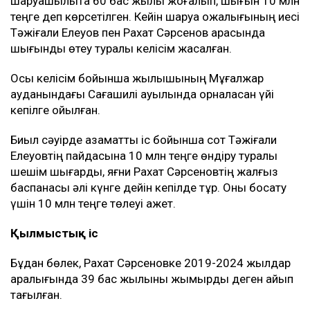
шаруашылықта 60 бас жылқы жоғалып, шығын 10 млн
теңге деп көрсетілген. Кейін шаруа қожалығының иесі
Тәжіғали Елеуов пен Рахат Сәрсенов арасында
шығынды өтеу туралы келісім жасалған.
Осы келісім бойынша жылқышының Мұғалжар
ауданындағы Сағашилі ауылында орналасқан үйі
кепілге қойылған.
Биыл сәуірде азаматтық іс бойынша сот Тәжіғали
Елеуовтің пайдасына 10 млн теңге өндіру туралы
шешім шығарды, яғни Рахат Сәрсеновтің жалғыз
баспанасы әлі күнге дейін кепілде тұр. Оны босату
үшін 10 млн теңге төлеуі қажет.
Қылмыстық іс
Бұдан бөлек, Рахат Сәрсеновке 2019-2024 жылдар
аралығында 39 бас жылқыны жымқырды деген айып
тағылған.