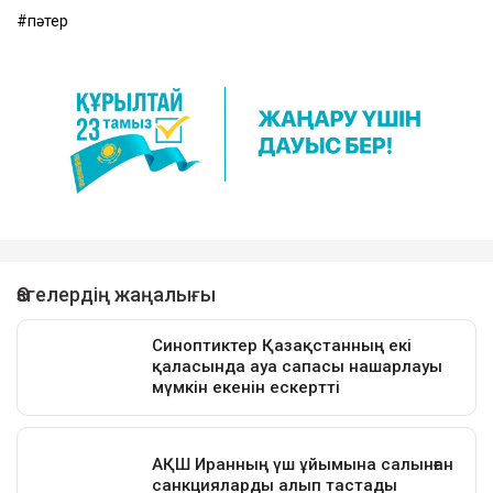
пәтер