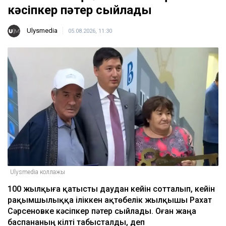
кәсіпкер пәтер сыйлады
Ulysmedia
05.08.2026, 11:30
Ulysmedia коллажы
100 жылқыға қатысты даудан кейін сотталып, кейін
рақымшылыққа іліккен ақтөбелік жылқышы Рахат
Сәрсеновке кәсіпкер пәтер сыйлады. Оған жаңа
баспананың кілті табысталды, деп