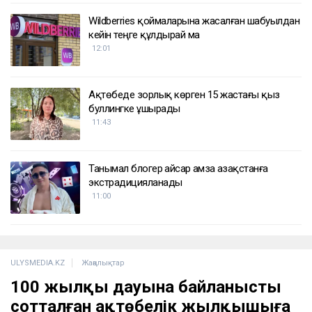
Wildberries қоймаларына жасалған шабуылдан
кейін теңге құлдырай ма
12:01
Ақтөбеде зорлық көрген 15 жастағы қыз
буллингке ұшырады
11:43
Танымал блогер Қайсар Қамза Қазақстанға
экстрадицияланады
11:00
ULYSMEDIA.KZ
Жаңалықтар
100 жылқы дауына байланысты
сотталған ақтөбелік жылқышыға