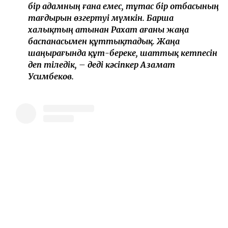
бір адамның ғана емес, тұтас бір отбасының
тағдырын өзгертуі мүмкін. Барша
халықтың атынан Рахат ағаны жаңа
баспанасымен құттықтадық. Жаңа
шаңырағында құт-береке, шаттық кетпесін
деп тіледік, – деді кәсіпкер Азамат
Усимбеков.