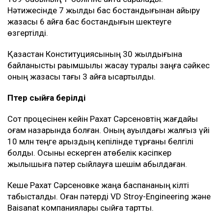
Нәтижесінде 7 жылдық бас бостандығынан айыру
жазасы 6 айға бас бостандығын шектеуге
өзгертілді.
Қазақстан Конституциясының 30 жылдығына
байланысты рақымшылық жасау туралы заңға сәйкес
оның жазасы тағы 3 айға қысқартылды.
Пәтер сыйға берілді
Сот процесінен кейін Рахат Сәрсеновтің жағдайы
қоғам назарында болған. Оның ауылдағы жалғыз үйі
10 млн теңге қарыздың кепілінде тұрғаны белгілі
болды. Осыны ескерген ақтөбелік кәсіпкер
жылқышыға пәтер сыйлауға шешім қабылдаған.
Кеше Рахат Сәрсеновке жаңа баспананың кілті
табысталды. Оған пәтерді VD Stroy-Engineering және
Baisanat компаниялары сыйға тартты.