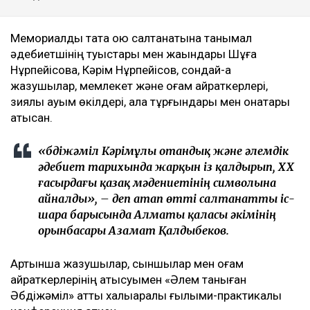
Мемориалдық тақта қою салтанатына танымал
әдебиетшінің туыстары мен жақындары Шұға
Нұрпейісова, Кәрім Нұрпейісов, сондай-ақ
жазушылар, мемлекет және қоғам қайраткерлері,
зиялы қауым өкілдері, қала тұрғындары мен қонақтары
қатысқан.
«Әбдіжәміл Кәрімұлы отандық және әлемдік
әдебиет тарихында жарқын із қалдырып, ХХ
ғасырдағы қазақ мәдениетінің символына
айналды», – деп атап өтті салтанатты іс-
шара барысында Алматы қаласы әкімінің
орынбасары Азамат Қалдыбеков.
Артынша жазушылар, сыншылар мен қоғам
қайраткерлерінің қатысуымен «Әлем таныған
Әбдіжәміл» атты халықаралық ғылыми-практикалық