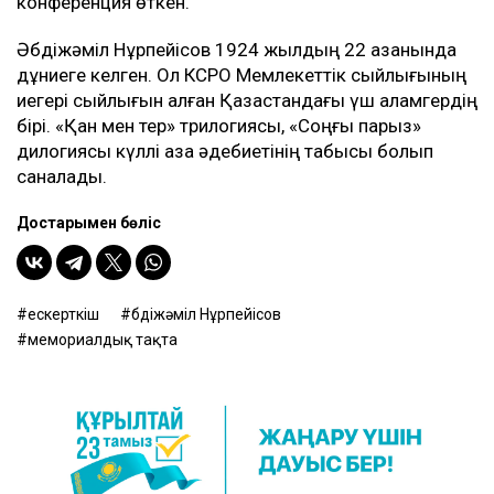
конференция өткен.
Әбдіжәміл Нұрпейісов 1924 жылдың 22 қазанында
дұниеге келген. Ол КСРО Мемлекеттік сыйлығының
иегері сыйлығын алған Қазақстандағы үш қаламгердің
бірі. «Қан мен тер» трилогиясы, «Соңғы парыз»
дилогиясы күллі қазақ әдебиетінің табысы болып
саналады.
Достарыңмен бөліс
ескерткіш
Әбдіжәміл Нұрпейісов
мемориалдық тақта