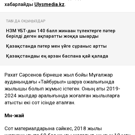
хабарлайды
Ulysmedia.kz
.
ТАҒЫ ДА ОҚЫҢЫЗДАР
НЗМ ҰБТ-дан 140 балл жинаған түлектерге пәтер
берілді деген ақпаратты жоққа шығарды
Қазақстанда пәтер мен үйге сұраныс артты
Қазақстандағы ең арзан баспана қай қалада
Рахат Сәрсенов бірнеше жыл бойы Мұғалжар
ауданындағы «Тайбурыл» шаруа қожалығында
жылқышы болып жұмыс істеген. Оның аты 2019-
2024 жылдар аралығында жоғалған жылқыларға
қатысты екі сот ісінде аталған.
Мән-жай
Сот материалдарына сәйкес, 2018 жылы