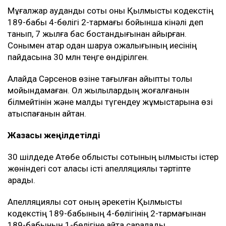
Мұғалжар аудандық соты оны Қылмыстық кодекстің
189-бабы 4-бөлігі 2-тармағы бойынша кінәлі деп
танып, 7 жылға бас бостандығынан айырған.
Сонымен қатар одан шаруа қожалығының иесінің
пайдасына 30 млн теңге өндірілген.
Алайда Сәрсенов өзіне тағылған айыпты толық
мойындамаған. Ол жылқылардың жоғалғанын
білмейтінін және малды түгендеу жұмыстарына өзі
қатыспағанын айтқан.
Жазасы жеңілдетілді
30 шілдеде Ақтөбе облыстық сотының қылмыстық істер
жөніндегі сот алқасы істі апелляциялық тәртіпте
қарады.
Апелляциялық сот оның әрекетін Қылмыстық
кодекстің 189-бабының 4-бөлігінің 2-тармағынан
189-бабының 1-бөлігіне қайта саралады.