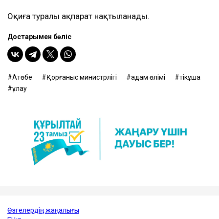
“Оқиға орнына ТЖД жеке құрамынан 23 адам
мен 5 техника жіберілді. Оқиға орнына келген
ТЖМ құтқарушылары өртті жойды. МИ-8
тікұшағының бортында 3 адам болған.
Олардың біреуі қайтыс болды”, делінген
ведомство хабарламасында.
Зардап шеккен екі адам Ақтөбе қаласына ҚР ҚМ
ЯК-40 ВОСВОД ұшағымен жеткізілді.
Оқиға туралы ақпарат нақтыланады.
Достарыңмен бөліс
Ақтөбе
Қорғаныс министрлігі
адам өлімі
тікұшақ
құлау