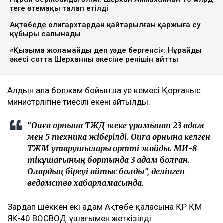
ТЖМ
Бүгін, 9 қарашада сағат 11:40-та Ақтөбе облысы
Мәртөк ауданы Сарыарқа ауылының маңына әскери
тікұшақ құлады, деп хабарлайды
Ulysmedia.kz.
ТАҒЫ ДА ОҚЫҢЫЗДАР
Нұрай Серікбайдың өлімі: Шерхан Аймаханнан 10 млрд
теңге өтемақы талап етілді
Ақтөбеде олигархтардан қайтарылған қаржыға су
құбыры салынады
«Қызыма жоламайды деп уәде бергенсің»: Нұрайдың
әкесі сотта Шерханның әкесіне ренішін айтты
Алдын ала болжам бойынша әуе кемесі Қорғаныс
министрлігіне тиесілі екені айтылды.