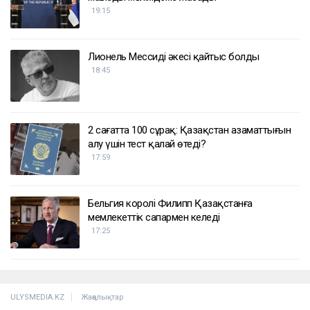
ҚАЗІР ОҚЫЛЫП ЖАТЫР