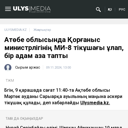
ҚАЗ
РУС
ULYSMEDIA.KZ
Жаңалықтар
Ақтөбе облысында Қорғаныс
министрлігінің МИ-8 тікұшағы құлап,
бір адам қаза тапты
Сырым Қаржас
09.11.2024, 13:00