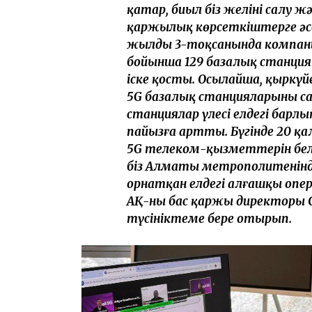
қатар, биыл біз желіні салу
қаржылық көрсеткіштерге әс
жылдың 3-тоқсанында компан
бойынша 129 базалық станци
іске қосты. Осылайша, қыркүй
5G базалық станцияларының с
станциялар үлесі елдегі барлы
пайызға артты. Бүгінде 20 қ
5G телеком-қызметтерін белс
біз Алматы метрополитенінде 
орнатқан елдегі алғашқы опе
АҚ-ның бас қаржы директоры
түсініктеме бере отырып.