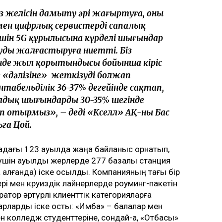
желісін дамыту әрі жаңғыртуға, оның
н цифрлық сервистердің сапалық
ін 5G құрылысына күрделі шығындар
ды жалғастыруға ниетті. Біз
де жыл қорытындысы бойынша кіріс
ге «дәлізіне» жеткізуді болжап
абельділік 36-37% деңгейінде сақтап,
дық шығындарды 30-35% шегінде
 отырмыз», – деді «Кселл» АҚ-ның Бас
га Цой.
икадағы 123 ауылда жаңа байланыс орнатып,
л үшін ауылдық жерлерде 277 базалық станция
а алғанда) іске қосылды. Компанияның тағы бір
ері мен круиздік лайнерлерде роуминг-пакетін
ратор әртүрлі клиенттік категорияларға
рларды іске қосты: «Имба» – балалар мен
 колледж студенттеріне, сондай-ақ, «Отбасы»