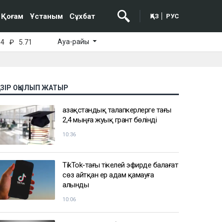
Қоғам
Ұстаным
Сұхбат
ҚАЗ
РУС
Ауа-райы
64
₽
5.71
АЗІР ОҚЫЛЫП ЖАТЫР
Қазақстандық талапкерлерге тағы
2,4 мыңға жуық грант бөлінді
10:36
TikTok-тағы тікелей эфирде балағат
сөз айтқан ер адам қамауға
алынды
10:06