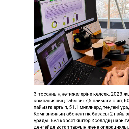
3-тоқсанның нәтижелеріне келсек, 2023
компанияның табысы 7,5 пайызға өсіп, 60,
пайызға артып, 51,1 миллиард теңгені құра
Компанияның абоненттік базасы 2 пайызғ
құрады. Бұл көрсеткіштер Кселлдің нарықт
деңгейде ұстап тұруын және операциялық