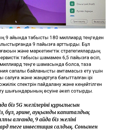
ың 9 айында табысты 180 миллиард теңгеден
алыстырғанда 9 пайызға арттырды. Бұл
 ұлғаюын және маркетингтік стратегиялардың
рвистік табысы шамамен 6,5 пайызға өсіп,
3 миллиард теңге шамасында болса, таза
ания сапалы байланысты қамтамасыз ету үшін
ы салуға және жаңартуға бағытталған ірі
жиілік спектрін пайдалану және кеңейтілген
ету шығындарының өсуіне әкеп соқтырды.
лда біз 5G желілерінің құрылысын
із, бұл, әрине, ауқымды капиталдық
ы алғанда, 9 айда біз желіні
рд теңге инвестиция салдық. Сонымен