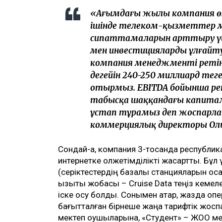
«Ағымдағы жылы компания өз 
ішінде телеком-қызметтер ме
сипаттамаларын арттыру үш
мен инвестицияларды ұлғайту
компания менеджменті ретін
деңгейін 240-250 миллиард тең
отырмыз. EBITDA бойынша рент
табысқа шаққандағы капитал
ұстап тұрамыз деп жоспарлап
коммерциялық директоры Оль
Сондай-ақ, компания 3-тоқсанда республ
интернетке қолжетімділікті жақсартты. Бұ
(серіктестердің базалық станцияларын қос
қызықты жобасы – Cruise Data теңіз кемел
іске қосу болды. Сонымен қатар, жазда опе
бағытталған бірнеше жаңа тарифтік жоспа
мектеп оқушыларына, «Студент» – ЖОО мен