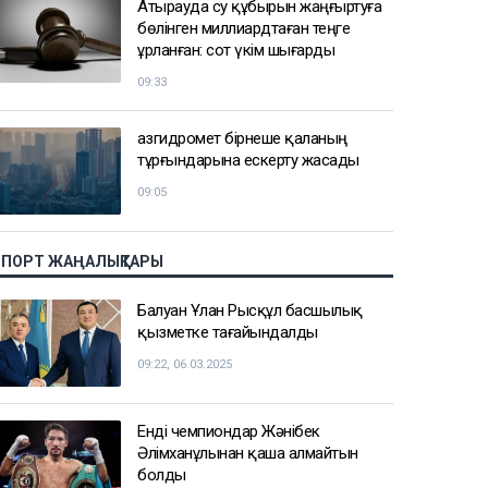
Атырауда су құбырын жаңғыртуға
бөлінген миллиардтаған теңге
ұрланған: сот үкім шығарды
09:33
Қазгидромет бірнеше қаланың
тұрғындарына ескерту жасады
09:05
СПОРТ ЖАҢАЛЫҚТАРЫ
Балуан Ұлан Рысқұл басшылық
қызметке тағайындалды
09:22, 06.03.2025
Енді чемпиондар Жәнібек
Әлімханұлынан қаша алмайтын
болды