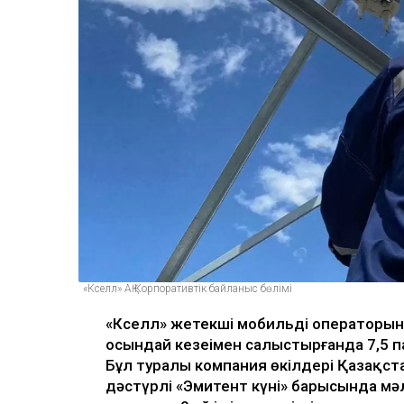
«Кселл» АҚ Корпоративтік байланыс бөлімі
«Кселл» жетекші мобильді операторын
осындай кезеңімен салыстырғанда 7,5 па
Бұл туралы компания өкілдері Қазақста
дәстүрлі «Эмитент күні» барысында мә