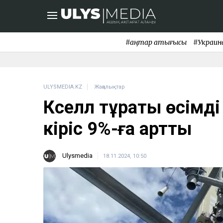
#қаңтар қақтығысы
#Украин
ULYSMEDIA.KZ
Жаңалықтар
Кселл тұрақты өсімді
кіріс 9%-ға артты
Ulysmedia
18.11.2024, 10:50