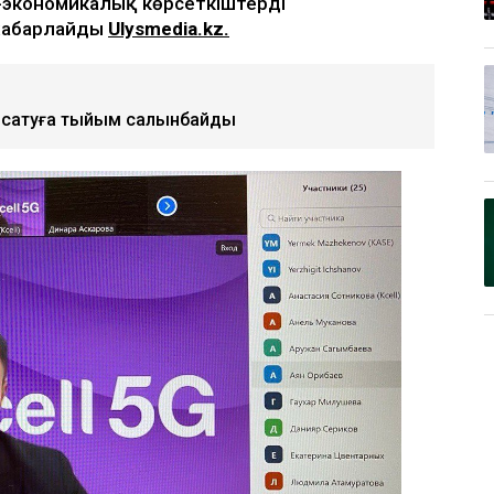
-экономикалық көрсеткіштердің
 хабарлайды
Ulysmedia.kz.
та сатуға тыйым салынбайды