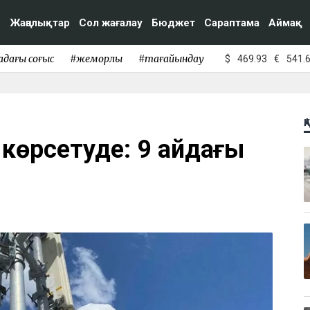
Жаңалықтар
Сол жағалау
Бюджет
Сараптама
Аймақ
адағы соғыс
#жемқорлық
#тағайындау
$
469.93
€
541.
Қ
 көрсетуде: 9 айдағы