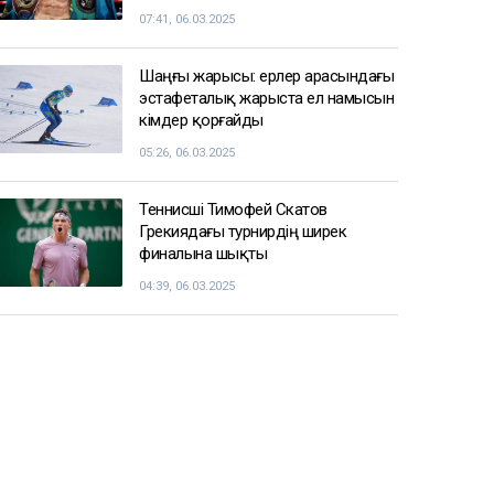
07:41, 06.03.2025
Шаңғы жарысы: ерлер арасындағы
эстафеталық жарыста ел намысын
кімдер қорғайды
05:26, 06.03.2025
Теннисші Тимофей Скатов
Грекиядағы турнирдің ширек
финалына шықты
04:39, 06.03.2025