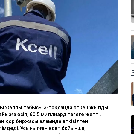
ың жалпы табысы 3-тоқсанда өткен жылдың
йызға өсіп, 60,5 миллиард теңгеге жетті.
н қор биржасы алаңында өткізілген
лімдеді. Ұсынылған есеп бойынша,