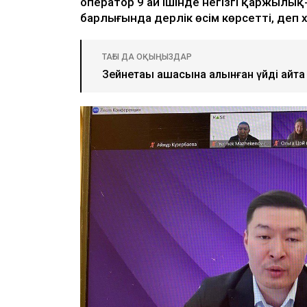
оператор 9 ай ішінде негізгі қаржылық
барлығында дерлік өсім көрсетті, деп
ТАҒЫ ДА ОҚЫҢЫЗДАР
Зейнетақы ақшасына алынған үйді қай