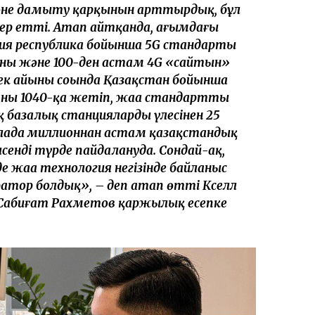
 және дамыту қарқынын арттырдық, бұл
ер етті. Атап айтқанда, ағымдағы
ия республика бойынша 5G стандарты
яны және 100-ден астам 4G «сайтын»
ек айының соңында Қазақстан бойынша
аны 1040-қа жетіп, жаңа стандартты
қ базалық станциялардың үлесінен 25
алада миллионнан астам қазақстандық
енді түрде пайдалануда. Сондай-ақ,
жаңа технология негізінде байланыс
ратор болдық», – деп атап өтті Кселл
 Сабиғат Рахметов қаржылық есепке