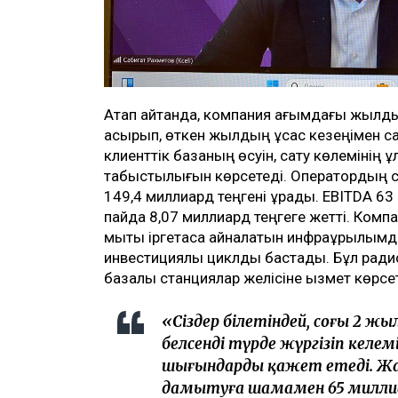
Атап айтқанда, компания ағымдағы жылд
асырып, өткен жылдың ұқсас кезеңімен с
клиенттік базаның өсуін, сату көлемінің
табыстылығын көрсетеді. Оператордың се
149,4 миллиард теңгені құрады. EBITDA 6
пайда 8,07 миллиард теңгеге жетті. Комп
мықты іргетасқа айналатын инфрақұрылымд
инвестициялық циклды бастады. Бұл радио
базалық станциялар желісіне қызмет көрс
«Сіздер білетіндей, соңғы 2 жы
белсенді түрде жүргізіп келем
шығындарды қажет етеді. Жалп
дамытуға шамамен 65 миллиа